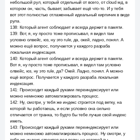
небольшой рул, который отдельный от всего, от cloud мд, в
котором он, часть, бывает, забывает ещё что-то. И у тебя
вот этот полностью отлаженный идеальный кирпичик в виде
рула.
138
:
Который агент соблюдает и всегда держит в памяти.
139
:
Вот, я, ну просто тоже прописывал, я видел там
условно олвейс, юз, ну это rule, да, окей, ладно, понял. А
можно ещё вопрос, получается у каждого разраба
локальная индексация.
140
:
Который агент соблюдает и всегда держит в памяти.
Вот я, ну просто тоже прописывал, я видел там условно
олвейс, юз, ну это rule, да? Окей. Ладно, понял. А можно
ещё вопрос. Получается у каждого разраба локальная
индексация.
141
:
Происходит каждый руками переиндексирует или
можно немножко автоматизировать процесс.
142
:
Ну, смотри, у тебя же индекс строится под ветку, на
которой ты работаешь, и если условно она сильно
отличается от транка, то будто бы тебе лучше свой индекс
иметь.
143
:
Происходит каждый руками переиндексирует или
можно немножко автоматизировать процесс. Ну смотри, у
тебя же индекс строится под ветку, на которой ты