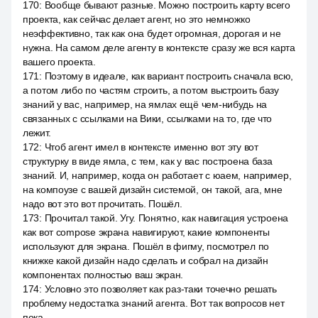
170
:
Вообще бывают разные. Можно построить карту всего
проекта, как сейчас делает агент, но это немножко
неэффективно, так как она будет огромная, дорогая и не
нужна. На самом деле агенту в контексте сразу же вся карта
вашего проекта.
171
:
Поэтому в идеале, как вариант построить сначала всю,
а потом либо по частям строить, а потом выстроить базу
знаний у вас, например, на ямлах ещё чем-нибудь на
связанных с ссылками на Вики, ссылками на то, где что
лежит.
172
:
Чтоб агент имел в контексте именно вот эту вот
структурку в виде ямла, с тем, как у вас построена база
знаний. И, например, когда он работает с юаем, например,
на компоузе с вашей дизайн системой, он такой, ага, мне
надо вот это вот прочитать. Пошёл.
173
:
Прочитал такой. Угу. Понятно, как навигация устроена
как вот compose экрана навигируют, какие компоненты
используют для экрана. Пошёл в фигму, посмотрел по
книжке какой дизайн надо сделать и собрал на дизайн
компонентах полностью ваш экран.
174
:
Условно это позволяет как раз-таки точечно решать
проблему недостатка знаний агента. Вот так вопросов нет
пока.