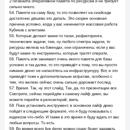
2 гигабайта оперативной памяти по ресурсам и не требует
сильно много.
54
:
Памяти на саму базу, то это позволяет на сиайсиди
достаточно дёшево это делать. Это скорее основная
причина условно, когда у вас начинается массовая работа
Кубиков с агентами.
55
:
Которые делают какие-то таски, рефакторинги,
технические задачи, там, ну любого спектра задачи, то
ресурсы железа на бэкендах, они ограничены, если у вас
будут какие-то инструменты, которые тратят операти,
56
:
Память или занимает очень много памяти для базы
условно и так далее, то это приведёт к тому, что вы просто
никаких денег не напасётесь на инфраструктуру. Вот, и это
приведёт тоже к дополнительным затратам, особенно с
тем, что железо сейчас очень сильно дорожает послед.
57
:
Время. Так, ну этот слайд. Так, да, по презентации все.
Смотрите, сейчас перейдём к самому лайф демо, вы
можете перейти в репозиторий, взять
58
:
Пока установить инструмент, в основном лайф демо
пойдёт в следующем формате, что я буду показывать с
кодексом что-либо. И также в это время я буду ждать от вас
любые вопросы. То есть
59
:
Во время всего live demo можно сразу будет задавать