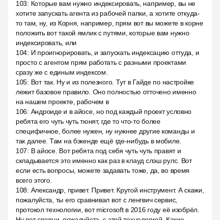
103
:
Которые вам нужно индексировать, например, вы не
хотите запускать агента из рабочей папки, а хотите откуда-
то там, ну, из Корня, например, прям вот вы можете в корне
положить вот такой ямлик с путями, которые вам нужно
индексировать, или
104
:
И проигнорировать, и запускать индексацию оттуда, и
просто с агентом прям работать с разными проектами
сразу же с единым индексом.
105
:
Вот так. Ну и из полезного. Тут в Гайде по настройке
лежит базовое правило. Оно полностью отточено именно
на нашем проекте, рабочем в
106
:
Андроиде и в айосе, но под каждый проект условно
ребята его чуть чуть тюнят, где то что-то более
специфичное, более нужен, ну нужнее другие команды и
так далее. Там на бэкенде ещё где-нибудь в мобиле.
107
:
В айосе. Вот ребята под себя чуть чуть правят и
складывается это именно как раз в клауд слэш рулс. Вот
если есть вопросы, можете задавать тоже, да, во время
всего этого.
108
:
Александр, привет. Привет. Крутой инструмент. А скажи,
пожалуйста, ты его сравнивал вот с ленгвич сервис,
протокол технологии, вот microsoft в 2016 году её изобрёл.
Ну вот сравни, пожалуйста, с этой технологией. Какие