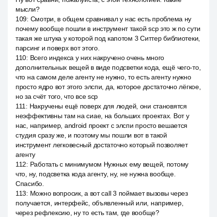
мысли?
109
:
Смотри, в общем сравнивал у нас есть проблема ну
почему вообще пошли в инструмент такой scp это ж по сути
такая же штука у которой под капотом 3 Ситтер библиотеки,
парсинг и поверх вот этого.
110
:
Всего индекса у них накручено очень много
дополнительных вещей в виде подсветки кода, ещё чего-то,
что на самом деле агенту не нужно, то есть агенту нужно
просто ядро вот этого элспи, да, которое достаточно лёгкое,
но за счёт того, что все scp
111
:
Накручены ещё поверх для людей, они становятся
неэффективны там на сиае, на больших проектах. Вот у
нас, например, android проект с элспи просто вешается
студия сразу же, и поэтому мы пошли вот в такой
инструмент легковесный достаточно который позволяет
агенту
112
:
Работать с минимумом Нужных ему вещей, потому
что, ну, подсветка кода агенту, ну, не нужна вообще.
Спасибо.
113
:
Можно вопросик, а вот call 3 поймает вызовы через
получается, интерфейс, объявленный или, например,
через рефлексию, ну то есть там, где вообще?