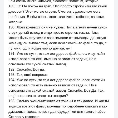
нём очень много кавычек, скобочек, запятых, которые
189
:
Ст. Он похож на грёб. Это просто строки или это какой
джессон? Это чистые строки. Смотри, с джесоном есть
проблема. В нём очень много кавычек, скобочек, запятых,
которые
190
:
Жрут контекст, они не нужны. Типа агенту нужен сухой
структурный вывод в виде просто строчек текста. Там,
может быть с путями в зависимости от команды, да, какую
команду он вызвал там, если искал какой-то файл, то да, с
путями. Если искал что-то другое, ну,
191
:
Уже по пути, то там аст дерево файла, если аутлайн
использовал, то есть именно зависит от задачи, но в
основном это сухой сжатый вывод.
192
:
Спасибо. Вот да.
193
:
Так, ещё вопросик.
194
:
Уже по пути, то там аст дерево файла, если аутлайн
использовал, то есть именно зависит от задачи. Но в
основном это сухой сжатый вывод. Спасибо. Вот. Да. Так,
ещё вопросик от мапс, ты говорил?
195
:
Сильно экономит контекст токены и так далее. И как ты
видишь вот этот файл, можешь поподробнее описать и как
думаешь я здесь привет, да подходит ли для такого набор
Скилов, у которого