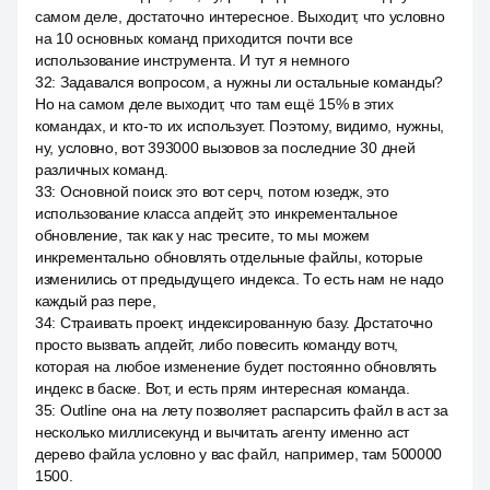
самом деле, достаточно интересное. Выходит, что условно
на 10 основных команд приходится почти все
использование инструмента. И тут я немного
32
:
Задавался вопросом, а нужны ли остальные команды?
Но на самом деле выходит, что там ещё 15% в этих
командах, и кто-то их использует. Поэтому, видимо, нужны,
ну, условно, вот 393000 вызовов за последние 30 дней
различных команд.
33
:
Основной поиск это вот серч, потом юзедж, это
использование класса апдейт, это инкрементальное
обновление, так как у нас тресите, то мы можем
инкрементально обновлять отдельные файлы, которые
изменились от предыдущего индекса. То есть нам не надо
каждый раз пере,
34
:
Страивать проект, индексированную базу. Достаточно
просто вызвать апдейт, либо повесить команду вотч,
которая на любое изменение будет постоянно обновлять
индекс в баске. Вот, и есть прям интересная команда.
35
:
Outline она на лету позволяет распарсить файл в аст за
несколько миллисекунд и вычитать агенту именно аст
дерево файла условно у вас файл, например, там 500000
1500.