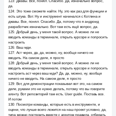
123
:
Джавы. Все, понял. Спасибо. Да, изначально вопрос,
да.
124
:
Это тоже сможете найти. Ну, это как раз для функции и
есть штука. Вот. Ну и инструмент начинался с Котлина и
джавы. Все, понял. Спасибо. Да, потому что я андроид
разработчик изначально. Вот там есть ещё вопрос, да.
125
:
Добрый день, у меня такой вопрос. А можно ли не
вводить команды в терминале, открыть курсоре и попросить
настроить
126
:
Ваш мди.
127
:
Аст через, да, да, можно, ну, вообще ничего не
вводить. На самом деле, я просто
128
:
Добрый день, у меня такой вопрос. А можно ли не
вводить команды в терминале, открыть курсоре и попросить
настроить аст через ваш мди? Да, да, можно, ну, вообще
ничего не вводить. На самом деле, я просто
129
:
Вот, для демонстрации показывал вот это, на самом
деле, руками это не нужно делать, потому что вы говорите
агенту. Вот репозиторий там есть. User guide. Поставь все.
И потом
130
:
Посмотри команды, которые есть в инструменте, и
оцени, что лучше всего ложится на наш проект условно, да,
типа можно построить вместе с агентом правила, отберать