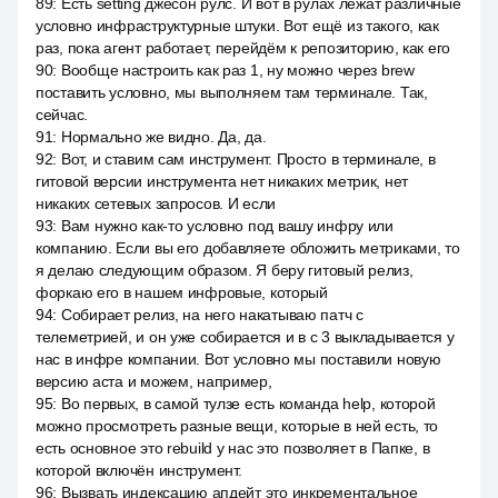
89
:
Есть setting джесон рулс. И вот в рулах лежат различные
условно инфраструктурные штуки. Вот ещё из такого, как
раз, пока агент работает, перейдём к репозиторию, как его
90
:
Вообще настроить как раз 1, ну можно через brew
поставить условно, мы выполняем там терминале. Так,
сейчас.
91
:
Нормально же видно. Да, да.
92
:
Вот, и ставим сам инструмент. Просто в терминале, в
гитовой версии инструмента нет никаких метрик, нет
никаких сетевых запросов. И если
93
:
Вам нужно как-то условно под вашу инфру или
компанию. Если вы его добавляете обложить метриками, то
я делаю следующим образом. Я беру гитовый релиз,
форкаю его в нашем инфровые, который
94
:
Собирает релиз, на него накатываю патч с
телеметрией, и он уже собирается и в с 3 выкладывается у
нас в инфре компании. Вот условно мы поставили новую
версию аста и можем, например,
95
:
Во первых, в самой тулзе есть команда help, которой
можно просмотреть разные вещи, которые в ней есть, то
есть основное это rebuild у нас это позволяет в Папке, в
которой включён инструмент.
96
:
Вызвать индексацию апдейт это инкрементальное