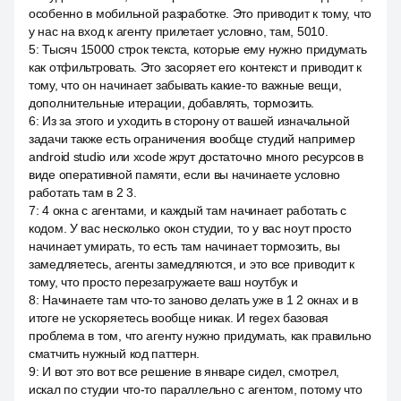
особенно в мобильной разработке. Это приводит к тому, что
у нас на вход к агенту прилетает условно, там, 5010.
5
:
Тысяч 15000 строк текста, которые ему нужно придумать
как отфильтровать. Это засоряет его контекст и приводит к
тому, что он начинает забывать какие-то важные вещи,
дополнительные итерации, добавлять, тормозить.
6
:
Из за этого и уходить в сторону от вашей изначальной
задачи также есть ограничения вообще студий например
android studio или xcode жрут достаточно много ресурсов в
виде оперативной памяти, если вы начинаете условно
работать там в 2 3.
7
:
4 окна с агентами, и каждый там начинает работать с
кодом. У вас несколько окон студии, то у вас ноут просто
начинает умирать, то есть там начинает тормозить, вы
замедляетесь, агенты замедляются, и это все приводит к
тому, что просто перезагружаете ваш ноутбук и
8
:
Начинаете там что-то заново делать уже в 1 2 окнах и в
итоге не ускоряетесь вообще никак. И regex базовая
проблема в том, что агенту нужно придумать, как правильно
сматчить нужный код паттерн.
9
:
И вот это вот все решение в январе сидел, смотрел,
искал по студии что-то параллельно с агентом, потому что