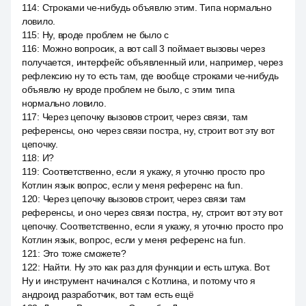
114
:
Строками че-нибудь объявлю этим. Типа нормально
ловило.
115
:
Ну, вроде проблем не было с
116
:
Можно вопросик, а вот call 3 поймает вызовы через
получается, интерфейс объявленный или, например, через
рефлексию ну то есть там, где вообще строками че-нибудь
объявлю ну вроде проблем не было, с этим типа
нормально ловило.
117
:
Через цепочку вызовов строит, через связи, там
референсы, оно через связи постра, ну, строит вот эту вот
цепочку.
118
:
И?
119
:
Соответственно, если я укажу, я уточню просто про
Котлин язык вопрос, если у меня референс на fun.
120
:
Через цепочку вызовов строит, через связи там
референсы, и оно через связи постра, ну, строит вот эту вот
цепочку. Соответственно, если я укажу, я уточню просто про
Котлин язык, вопрос, если у меня референс на fun.
121
:
Это тоже сможете?
122
:
Найти. Ну это как раз для функции и есть штука. Вот.
Ну и инструмент начинался с Котлина, и потому что я
андроид разработчик, вот там есть ещё