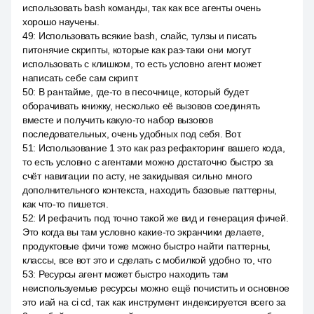
использовать bash команды, так как все агенты очень
хорошо научены.
49
:
Использовать всякие bash, слайс, тулзы и писать
питонячие скрипты, которые как раз-таки они могут
использовать с клишком, то есть условно агент может
написать себе сам скрипт.
50
:
В рантайме, где-то в песочнице, который будет
оборачивать книжку, несколько её вызовов соединять
вместе и получить какую-то набор вызовов
последовательных, очень удобных под себя. Вот.
51
:
Использование 1 это как раз рефакторинг вашего кода,
то есть условно с агентами можно достаточно быстро за
счёт навигации по асту, не закидывая сильно много
дополнительного контекста, находить базовые паттерны,
как что-то пишется.
52
:
И рефачить под точно такой же вид и генерация фичей.
Это когда вы там условно какие-то экранчики делаете,
продуктовые фичи тоже можно быстро найти паттерны,
классы, все вот это и сделать с мобилкой удобно то, что
53
:
Ресурсы агент может быстро находить там
неиспользуемые ресурсы можно ещё почистить и основное
это иай на ci cd, так как инструмент индексируется всего за