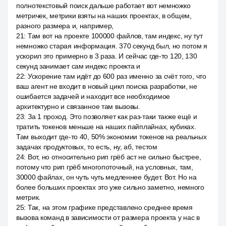
полнотекстовый поиск дальше работает вот немножко
метричек, метрики взяты на наших проектах, в общем,
разного размера и, например,
21
:
Там вот на проекте 100000 файлов, там индекс, ну тут
немножко старая информация. 370 секунд был, но потом я
ускорил это примерно в 3 раза. И сейчас где-то 120, 130
секунд занимает сам индекс проекта и
22
:
Ускорение там идёт до 600 раз именно за счёт того, что
ваш агент не входит в новый цикл поиска разработки, не
ошибается задачей и находит все необходимое
архитектурно и связанное там вызовы.
23
:
За 1 проход. Это позволяет как раз-таки также ещё и
тратить токенов меньше на наших пайплайнах, кубиках.
Там выходит где-то 40, 50% экономии токенов на реальных
задачах продуктовых, то есть, ну, аб, тестом
24
:
Вот, но относительно рип грёб аст не сильно быстрее,
потому что рип грёб многопоточный, на условных, там,
30000 файлах, он чуть чуть медленнее будет. Вот. Но на
более больших проектах это уже сильно заметно, немного
метрик.
25
:
Так, на этом графике представлено среднее время
вызова команд в зависимости от размера проекта у нас в