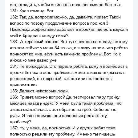
его, отладить, чтобы он использовал аст вместо базовых.
131
:
Креп команд. Вот.
132
:
Так, да, вопросик можно, да, давайте, привет. Такой
вопрос по поводу продолжение вопроса про кол 3.
Насколько эффективно работает в проекте, где есть вжуха и
swift и бриджинг между ними?
133
:
Интересный вопрос. Вот тут я честно не отвечу, потому
что там сейчас у меня 34 языка, и я живу на том, что ребята
приносят ко мне, если есть какие-то проблемы. Вот. Но с
айоса ко мне давно уже
134
:
Не приходили. Это первые ребята, кому я принёс аст в
проект. Вот если есть проблемы, можете ишью открывать в
репозиторий, он открытый, так что или пол реквесты
приносить как
135
:
Делают некоторые люди.
136
:
Привет, можно вопрос? Да, тестировал пару тройку
месяцев назад индекс. У меня была такая проблема, что
аишка скатывалась с аст обратно на грёб. Собственно,
рулы. Я так понимаю, они полностью решают эту
проблему?
137
:
Ну, у меня, да, полностью. И у других ребят тоже
полностью решили эту проблему. Именно ты пишешь