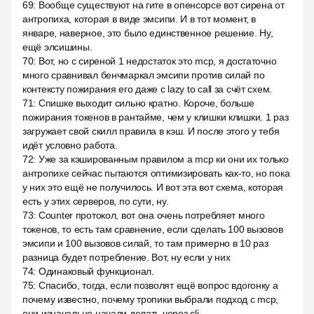
69
:
Вообще существуют на гите в опенсорсе вот сирена от
антропиха, которая в виде эмсипи. И в тот момент, в
январе, наверное, это было единственное решение. Ну,
ещё элсишины.
70
:
Вот, но с сиреной 1 недостаток это mcp, я достаточно
много сравнивал бенчмаркал эмсипи против силай по
контексту пожирания его даже с lazy to call за счёт схем.
71
:
Спишке выходит сильно кратно. Короче, больше
пожирания токенов в рантайме, чем у клишки клишки. 1 раз
загружает свой скилл правила в кэш. И после этого у тебя
идёт условно работа.
72
:
Уже за кэшированным правилом а mcp ки они их только
антропихе сейчас пытаются оптимизировать как-то, но пока
у них это ещё не получилось. И вот эта вот схема, которая
есть у этих серверов, по сути, ну.
73
:
Counter протокол, вот она очень потребляет много
токенов, то есть там сравнение, если сделать 100 вызовов
эмсипи и 100 вызовов силай, то там примерно в 10 раз
разница будет потребление. Вот, ну если у них
74
:
Одинаковый функционал.
75
:
Спасибо, тогда, если позволят ещё вопрос вдогонку а
почему известно, почему тропики выбрали подход с mcp,
они изначально начали делать через cli.