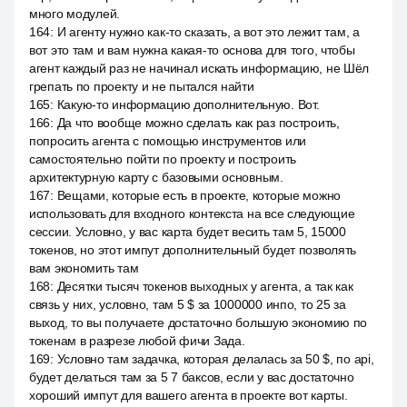
много модулей.
164
:
И агенту нужно как-то сказать, а вот это лежит там, а
вот это там и вам нужна какая-то основа для того, чтобы
агент каждый раз не начинал искать информацию, не Шёл
грепать по проекту и не пытался найти
165
:
Какую-то информацию дополнительную. Вот.
166
:
Да что вообще можно сделать как раз построить,
попросить агента с помощью инструментов или
самостоятельно пойти по проекту и построить
архитектурную карту с базовыми основным.
167
:
Вещами, которые есть в проекте, которые можно
использовать для входного контекста на все следующие
сессии. Условно, у вас карта будет весить там 5, 15000
токенов, но этот импут дополнительный будет позволять
вам экономить там
168
:
Десятки тысяч токенов выходных у агента, а так как
связь у них, условно, там 5 $ за 1000000 инпо, то 25 за
выход, то вы получаете достаточно большую экономию по
токенам в разрезе любой фичи Зада.
169
:
Условно там задачка, которая делалась за 50 $, по api,
будет делаться там за 5 7 баксов, если у вас достаточно
хороший импут для вашего агента в проекте вот карты.