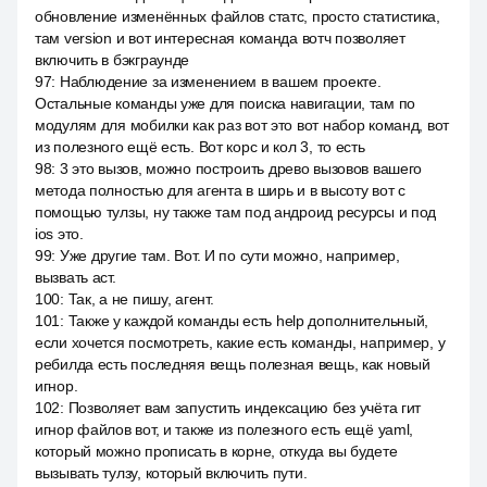
обновление изменённых файлов статс, просто статистика,
там version и вот интересная команда вотч позволяет
включить в бэкграунде
97
:
Наблюдение за изменением в вашем проекте.
Остальные команды уже для поиска навигации, там по
модулям для мобилки как раз вот это вот набор команд, вот
из полезного ещё есть. Вот корс и кол 3, то есть
98
:
3 это вызов, можно построить древо вызовов вашего
метода полностью для агента в ширь и в высоту вот с
помощью тулзы, ну также там под андроид ресурсы и под
ios это.
99
:
Уже другие там. Вот. И по сути можно, например,
вызвать аст.
100
:
Так, а не пишу, агент.
101
:
Также у каждой команды есть help дополнительный,
если хочется посмотреть, какие есть команды, например, у
ребилда есть последняя вещь полезная вещь, как новый
игнор.
102
:
Позволяет вам запустить индексацию без учёта гит
игнор файлов вот, и также из полезного есть ещё yaml,
который можно прописать в корне, откуда вы будете
вызывать тулзу, который включить пути.