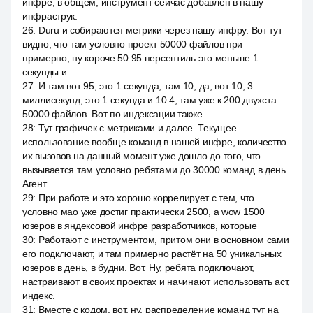
инфре, в общем, инструмент сейчас добавлен в нашу
инфраструк.
26
:
Duru и собираются метрики через нашу инфру. Вот тут
видно, что там условно проект 50000 файлов при
примерно, ну короче 50 95 персентиль это меньше 1
секунды и
27
:
И там вот 95, это 1 секунда, там 10, да, вот 10, 3
миллисекунд, это 1 секунда и 10 4, там уже к 200 двухста
50000 файлов. Вот по индексации также.
28
:
Тут графичек с метриками и далее. Текущее
использование вообще команд в нашей инфре, количество
их вызовов на данный момент уже дошло до того, что
вызывается там условно ребятами до 30000 команд в день.
Агент
29
:
При работе и это хорошо коррелирует с тем, что
условно мао уже достиг практически 2500, а wow 1500
юзеров в яндексовой инфре разработчиков, которые
30
:
Работают с инструментом, притом они в основном сами
его подключают, и там примерно растёт на 50 уникальных
юзеров в день, в будни. Вот. Ну, ребята подключают,
настраивают в своих проектах и начинают использовать аст,
индекс.
31
:
Вместе с кодом, вот, ну, распределение команд тут на