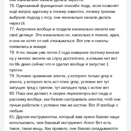
76
:
Одинаковый функционал спасибо тогда, если позволят
ещё вопрос вдогонку а почему известно, почему тропики
выбрали подход с mcp, они изначально начали делать
через cli.
77
:
Антропихе вообще ж создали изначально эмсипи как
своё детище. Это изначально их, насколько я помню, идея,
и они не хотят от неё отказываться. Вот кли и скиллы
появились в январе.
78
:
А mc пишки уже почти 2 года наверное поэтому многие
ну у многих эмсипи на слуху достаточно, а клишки нет вот
по life демо сейчас что я сделал вообще я запустил 1
прогон.
79
:
Условно сравнение агента, у которого только grep и
агента, у которого есть аст плюс grep, условно вот тут
запущен тред с грепом, тут запущен тред с астом вот.
80
:
Пока они делают, я скорее переключусь вот сюда и
расскажу вообще, как базово настраивать агентов, чтоб они
лучше работали с условно тем же асстом. Вот. И вообще с
любым
81
:
Другим инструментом, который вам нужно базово чаще
использовать, чем базовый инструмент. Агент. Вот есть
такое, такая вещь. Как правило, они базово складываются