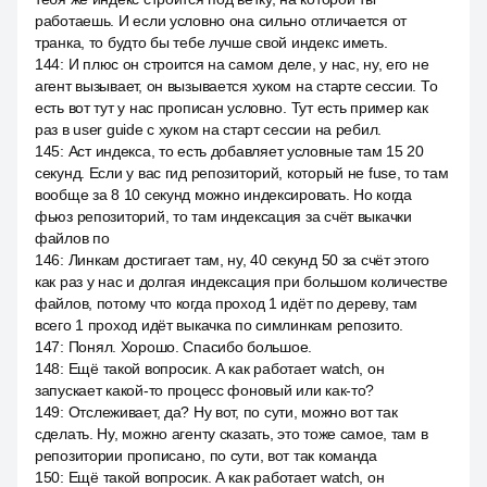
работаешь. И если условно она сильно отличается от
транка, то будто бы тебе лучше свой индекс иметь.
144
:
И плюс он строится на самом деле, у нас, ну, его не
агент вызывает, он вызывается хуком на старте сессии. То
есть вот тут у нас прописан условно. Тут есть пример как
раз в user guide с хуком на старт сессии на ребил.
145
:
Аст индекса, то есть добавляет условные там 15 20
секунд. Если у вас гид репозиторий, который не fuse, то там
вообще за 8 10 секунд можно индексировать. Но когда
фьюз репозиторий, то там индексация за счёт выкачки
файлов по
146
:
Линкам достигает там, ну, 40 секунд 50 за счёт этого
как раз у нас и долгая индексация при большом количестве
файлов, потому что когда проход 1 идёт по дереву, там
всего 1 проход идёт выкачка по симлинкам репозито.
147
:
Понял. Хорошо. Спасибо большое.
148
:
Ещё такой вопросик. А как работает watch, он
запускает какой-то процесс фоновый или как-то?
149
:
Отслеживает, да? Ну вот, по сути, можно вот так
сделать. Ну, можно агенту сказать, это тоже самое, там в
репозитории прописано, по сути, вот так команда
150
:
Ещё такой вопросик. А как работает watch, он