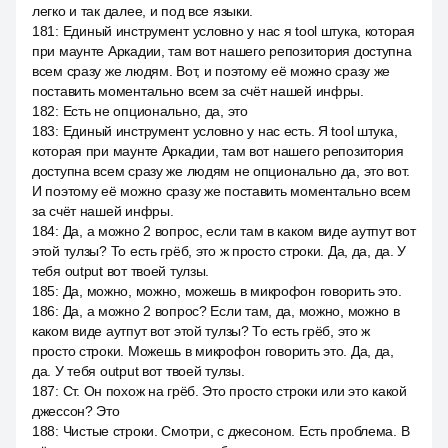
легко и так далее, и под все языки.
181
:
Единый инструмент условно у нас я tool штука, которая
при маунте Аркадии, там вот нашего репозитория доступна
всем сразу же людям. Вот, и поэтому её можно сразу же
поставить моментально всем за счёт нашей инфры.
182
:
Есть не опционально, да, это
183
:
Единый инструмент условно у нас есть. Я tool штука,
которая при маунте Аркадии, там вот нашего репозитория
доступна всем сразу же людям не опционально да, это вот.
И поэтому её можно сразу же поставить моментально всем
за счёт нашей инфры.
184
:
Да, а можно 2 вопрос, если там в каком виде аутпут вот
этой тулзы? То есть грёб, это ж просто строки. Да, да, да. У
тебя output вот твоей тулзы.
185
:
Да, можно, можно, можешь в микрофон говорить это.
186
:
Да, а можно 2 вопрос? Если там, да, можно, можно в
каком виде аутпут вот этой тулзы? То есть грёб, это ж
просто строки. Можешь в микрофон говорить это. Да, да,
да. У тебя output вот твоей тулзы.
187
:
Ст. Он похож на грёб. Это просто строки или это какой
джессон? Это
188
:
Чистые строки. Смотри, с джесоном. Есть проблема. В