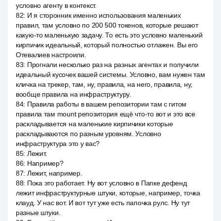
условно агенту в контекст.
82
:
И я сторонник именно использования маленьких
правил, там условно по 200 500 токенов, которые решают
какую-то маленькую задачу. То есть это условно маленький
кирпичик идеальный, который полностью отлажен. Вы его
Отевалиев настроили.
83
:
Прогнали несколько раз на разных агентах и получили
идеальный кусочек вашей системы. Условно, вам нужен там
кличка на трекер, там, ну, правила, на него, правила, ну,
вообще правила на инфраструктуру.
84
:
Правила работы в вашем репозитории там с гитом
правила там mount репозитория ещё что-то вот и это все
раскладывается на маленькие кирпичики которые
раскладываются по разным уровням. Условно
инфраструктура это у вас?
85
:
Лежит.
86
:
Например?
87
:
Лежит, например.
88
:
Пока это работает. Ну вот условно в Папке дефенд
лежит инфраструктурные штуки, которые, например, точка
клауд. У нас вот. И вот тут уже есть папочка рулс. Ну тут
разные штуки.