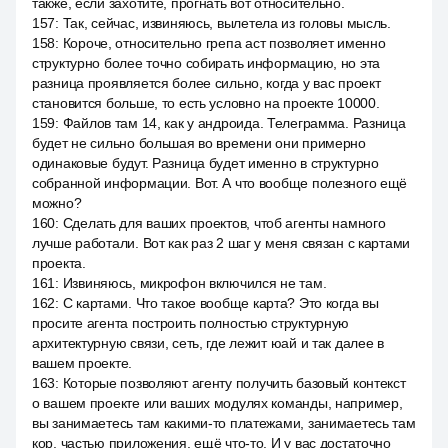
также, если захотите, прогнать вот относительно.
157
:
Так, сейчас, извиняюсь, вылетела из головы мысль.
158
:
Короче, относительно грепа аст позволяет именно
структурно более точно собирать информацию, но эта
разница проявляется более сильно, когда у вас проект
становится больше, то есть условно на проекте 10000.
159
:
Файлов там 14, как у андроида. Телеграмма. Разница
будет не сильно большая во времени они примерно
одинаковые будут. Разница будет именно в структурно
собранной информации. Вот. А что вообще полезного ещё
можно?
160
:
Сделать для ваших проектов, чтоб агенты намного
лучше работали. Вот как раз 2 шаг у меня связан с картами
проекта.
161
:
Извиняюсь, микрофон включился не там.
162
:
С картами. Что такое вообще карта? Это когда вы
просите агента построить полностью структурную
архитектурную связи, сеть, где лежит юай и так далее в
вашем проекте.
163
:
Которые позволяют агенту получить базовый контекст
о вашем проекте или ваших модулях команды, например,
вы занимаетесь там какими-то платежами, занимаетесь там
кор, частью приложения, ещё что-то. И у вас достаточно