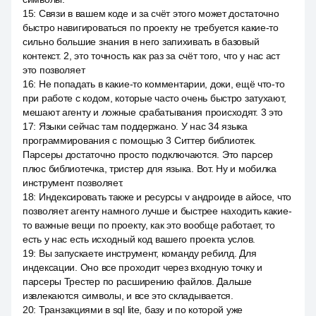
15
:
Связи в вашем коде и за счёт этого может достаточно
быстро навигироваться по проекту не требуется какие-то
сильно большие знания в него запихивать в базовый
контекст. 2, это точность как раз за счёт того, что у нас аст
это позволяет
16
:
Не попадать в какие-то комментарии, доки, ещё что-то
при работе с кодом, которые часто очень быстро затухают,
мешают агенту и ложные срабатывания происходят. 3 это
17
:
Языки сейчас там поддержано. У нас 34 языка
программирования с помощью 3 Ситтер библиотек.
Парсеры достаточно просто подключаются. Это парсер
плюс библиотечка, тристер для языка. Вот. Ну и мобилка
инструмент позволяет.
18
:
Индексировать также и ресурсы v андроиде в айосе, что
позволяет агенту намного лучше и быстрее находить какие-
то важные вещи по проекту, как это вообще работает, то
есть у нас есть исходный код вашего проекта услов.
19
:
Вы запускаете инструмент, команду ребилд. Для
индексации. Оно все проходит через входную точку и
парсеры Трестер по расширению файлов. Дальше
извлекаются символы, и все это складывается.
20
:
Транзакциями в sql lite, базу и по которой уже