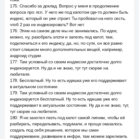
175
:
Спасибо за доклад. Вопрос у меня в продолжение
вопроса про лсп. У него же под капотом где-то должен быть
индекс, который он уже строит. Ты пробовал на него сесть,
чтоб 2 раз не индексировать? Вот нет.
176
:
Этим на самом деле мы не занимались. По идее,
можно, ну, разобрать элспи и залезть под капот, там,
подключиться к его индексу, да, но, по сути, он все равно
стоит слишком много дополнительных вещей, например,
андроид студии.
177
:
Там условный со своим индексом достаточно долго
индексируется. Ну да и не знаю, тут тут скорее на
любителя.
178
:
Бесплатный. Ну то есть идешка уже его поддерживает
в актуальном состоянии.
179
:
Там условный со своим индексом достаточно долго
индексируется бесплатный. Ну то есть идешка уже его
поддерживает в актуальном состоянии. Ну да и не знаю, тут,
тут скорее на любителя.
180
:
Я не захотел лезть под капот самой липики, чтобы её
разбирать, переделывать, подумали, и проще оказалось
создать под себя решение, которое мы сами
поддерживаем, развиваем в инфре, там можем зарелизить