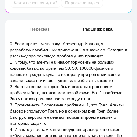
Какая основная идея?
Перескажи видео
Пересказ
Расшифровка
0
:
Всем привет, меня зовут Александр Иванов, я
разработчик мобильных приложений в яндекс go. Сегодня я
расскажу про основную проблему, что приводит
1
:
К тому, что агенты начинают тормозить на больших
кодовых базах, которые там 30, 50, 100000 файлов и
начинают уходить куда-то в сторону при решении вашей
задачи также начинают тупить или забывать какие-то
2
:
Важные вещи, которые были связаны с решением
проблемы бага, написанием новой фичи. Вот 1 проблема.
Это у нас как раз-таки поиск по коду в наш
3
:
Проекте есть 3 основные проблемы. 1, это Греп. Агенты
базово используют Греп, но в основном рип Греп более
быструю версию и начинают искать в проекте какие-то
паттерны. Ещё что
4
:
И часто у нас там какой-нибудь интерактор, ещё какое-
нибудь название, они встречаются очень часто в коде. Вот,