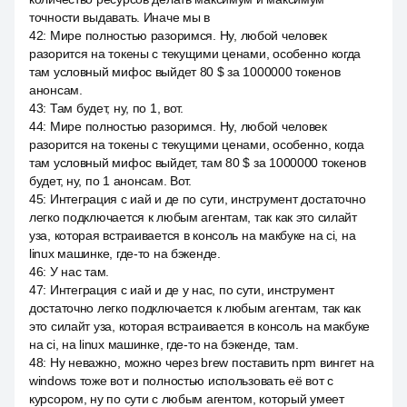
точности выдавать. Иначе мы в
42
:
Мире полностью разоримся. Ну, любой человек
разорится на токены с текущими ценами, особенно когда
там условный мифос выйдет 80 $ за 1000000 токенов
анонсам.
43
:
Там будет, ну, по 1, вот.
44
:
Мире полностью разоримся. Ну, любой человек
разорится на токены с текущими ценами, особенно, когда
там условный мифос выйдет, там 80 $ за 1000000 токенов
будет, ну, по 1 анонсам. Вот.
45
:
Интеграция с иай и де по сути, инструмент достаточно
легко подключается к любым агентам, так как это силайт
уза, которая встраивается в консоль на макбуке на ci, на
linux машинке, где-то на бэкенде.
46
:
У нас там.
47
:
Интеграция с иай и де у нас, по сути, инструмент
достаточно легко подключается к любым агентам, так как
это силайт уза, которая встраивается в консоль на макбуке
на ci, на linux машинке, где-то на бэкенде, там.
48
:
Ну неважно, можно через brew поставить npm вингет на
windows тоже вот и полностью использовать её вот с
курсором, ну по сути с любым агентом, который умеет