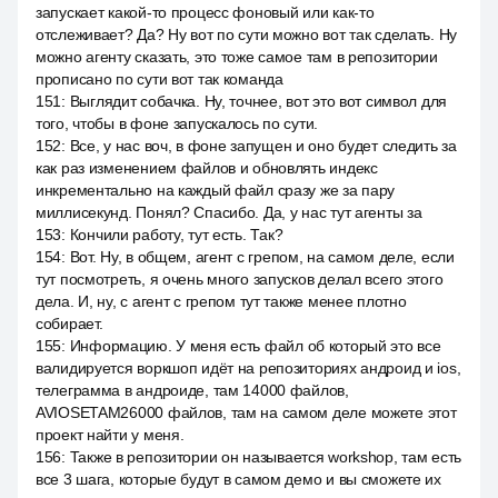
запускает какой-то процесс фоновый или как-то
отслеживает? Да? Ну вот по сути можно вот так сделать. Ну
можно агенту сказать, это тоже самое там в репозитории
прописано по сути вот так команда
151
:
Выглядит собачка. Ну, точнее, вот это вот символ для
того, чтобы в фоне запускалось по сути.
152
:
Все, у нас воч, в фоне запущен и оно будет следить за
как раз изменением файлов и обновлять индекс
инкрементально на каждый файл сразу же за пару
миллисекунд. Понял? Спасибо. Да, у нас тут агенты за
153
:
Кончили работу, тут есть. Так?
154
:
Вот. Ну, в общем, агент с грепом, на самом деле, если
тут посмотреть, я очень много запусков делал всего этого
дела. И, ну, с агент с грепом тут также менее плотно
собирает.
155
:
Информацию. У меня есть файл об который это все
валидируется воркшоп идёт на репозиториях андроид и ios,
телеграмма в андроиде, там 14000 файлов,
AVIOSETAM26000 файлов, там на самом деле можете этот
проект найти у меня.
156
:
Также в репозитории он называется workshop, там есть
все 3 шага, которые будут в самом демо и вы сможете их