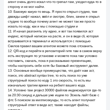
агент очень долго искал что-то грепал там, уходил куда-то в
сторону и не мог найти.
10
:
Базовую какую-то вещь. Я просто открыл студию, там
дважды шифт нажал, ввёл и смотрю, блин, зачем я открыл
студию то вообще почему агент не может так же просто
искать по коду, как и мы с помощью студии и
11
:
И начал разгонять эту идею, и вот так появился аст
индекс, который написан на расте, и он в виде cli, которая
встраивается в терминал и используется с помощью
Скилов правил вашим агентом можете пока отсканить.
12
:
QR-код и перейти в репозиторий гите там в самом верху
есть инструкция по установке и можете пока там условно
поставить, скачать, пока я рассказываю презентацию,
чтобы настроить себе хотя бы базовый инструмент далее.
13
:
Основные вообще преимущества, что даёт нам аст,
поиск, это abstract syntax tree, то есть поиск по уже
структурный поиск по коду 1 это скорость, то есть мы
изначально тратим время на ребилт вашего кода.
14
:
Условно там project 30000 файлов индексируется где-то
за 20:30 секунд и дальше уже ищем по Эскель лайт базе с
фтс 5 поиском за миллисекунды, то есть агент получает
структурный ответ в виде аст, также находит файлы,
символы.