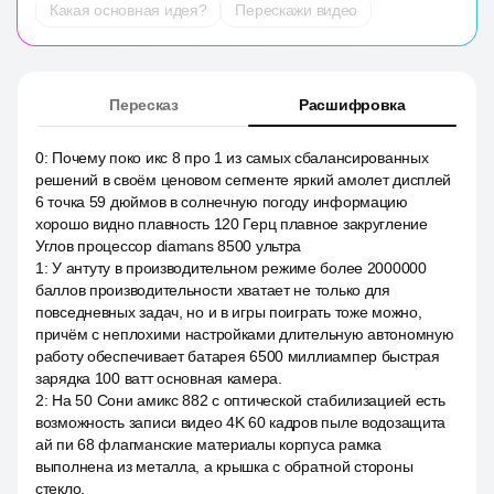
Какая основная идея?
Перескажи видео
Пересказ
Расшифровка
0
:
Почему поко икс 8 про 1 из самых сбалансированных
решений в своём ценовом сегменте яркий амолет дисплей
6 точка 59 дюймов в солнечную погоду информацию
хорошо видно плавность 120 Герц плавное закругление
Углов процессор diamans 8500 ультра
1
:
У антуту в производительном режиме более 2000000
баллов производительности хватает не только для
повседневных задач, но и в игры поиграть тоже можно,
причём с неплохими настройками длительную автономную
работу обеспечивает батарея 6500 миллиампер быстрая
зарядка 100 ватт основная камера.
2
:
На 50 Сони амикс 882 с оптической стабилизацией есть
возможность записи видео 4K 60 кадров пыле водозащита
ай пи 68 флагманские материалы корпуса рамка
выполнена из металла, а крышка с обратной стороны
стекло.