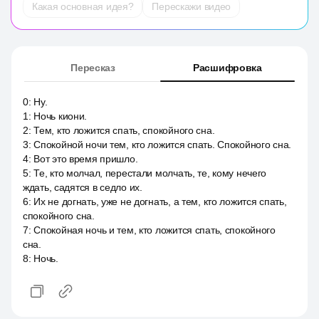
Какая основная идея?
Перескажи видео
Пересказ
Расшифровка
0
:
Ну.
1
:
Ночь киони.
2
:
Тем, кто ложится спать, спокойного сна.
3
:
Спокойной ночи тем, кто ложится спать. Спокойного сна.
4
:
Вот это время пришло.
5
:
Те, кто молчал, перестали молчать, те, кому нечего
ждать, садятся в седло их.
6
:
Их не догнать, уже не догнать, а тем, кто ложится спать,
спокойного сна.
7
:
Спокойная ночь и тем, кто ложится спать, спокойного
сна.
8
:
Ночь.