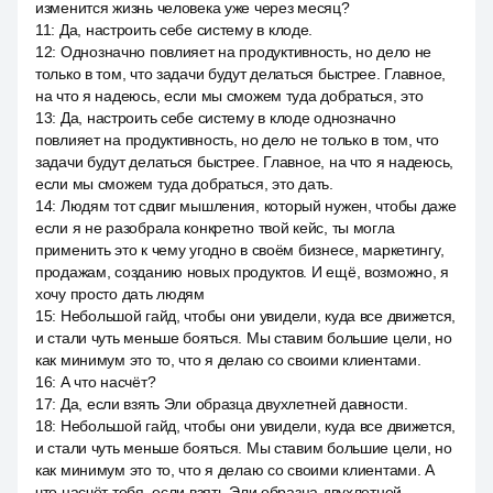
изменится жизнь человека уже через месяц?
11
:
Да, настроить себе систему в клоде.
12
:
Однозначно повлияет на продуктивность, но дело не
только в том, что задачи будут делаться быстрее. Главное,
на что я надеюсь, если мы сможем туда добраться, это
13
:
Да, настроить себе систему в клоде однозначно
повлияет на продуктивность, но дело не только в том, что
задачи будут делаться быстрее. Главное, на что я надеюсь,
если мы сможем туда добраться, это дать.
14
:
Людям тот сдвиг мышления, который нужен, чтобы даже
если я не разобрала конкретно твой кейс, ты могла
применить это к чему угодно в своём бизнесе, маркетингу,
продажам, созданию новых продуктов. И ещё, возможно, я
хочу просто дать людям
15
:
Небольшой гайд, чтобы они увидели, куда все движется,
и стали чуть меньше бояться. Мы ставим большие цели, но
как минимум это то, что я делаю со своими клиентами.
16
:
А что насчёт?
17
:
Да, если взять Эли образца двухлетней давности.
18
:
Небольшой гайд, чтобы они увидели, куда все движется,
и стали чуть меньше бояться. Мы ставим большие цели, но
как минимум это то, что я делаю со своими клиентами. А
что насчёт тебя, если взять Эли образца двухлетней