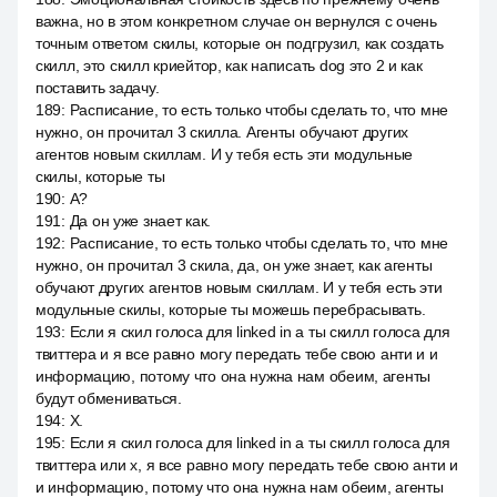
важна, но в этом конкретном случае он вернулся с очень
точным ответом скилы, которые он подгрузил, как создать
скилл, это скилл криейтор, как написать dog это 2 и как
поставить задачу.
189
:
Расписание, то есть только чтобы сделать то, что мне
нужно, он прочитал 3 скилла. Агенты обучают других
агентов новым скиллам. И у тебя есть эти модульные
скилы, которые ты
190
:
А?
191
:
Да он уже знает как.
192
:
Расписание, то есть только чтобы сделать то, что мне
нужно, он прочитал 3 скила, да, он уже знает, как агенты
обучают других агентов новым скиллам. И у тебя есть эти
модульные скилы, которые ты можешь перебрасывать.
193
:
Если я скил голоса для linked in а ты скилл голоса для
твиттера и я все равно могу передать тебе свою анти и и
информацию, потому что она нужна нам обеим, агенты
будут обмениваться.
194
:
X.
195
:
Если я скил голоса для linked in а ты скилл голоса для
твиттера или x, я все равно могу передать тебе свою анти и
и информацию, потому что она нужна нам обеим, агенты