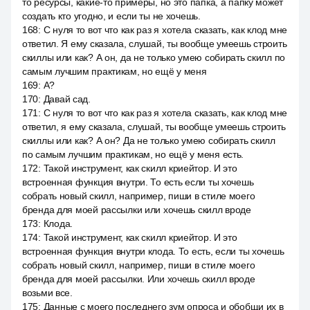
то ресурсы, какие-то примеры, но это папка, а папку может
создать кто угодно, и если ты не хочешь.
168
:
С нуля то вот что как раз я хотела сказать, как клод мне
ответил. Я ему сказала, слушай, ты вообще умеешь строить
скиллы или как? А он, да не только умею собирать скилл по
самым лучшим практикам, но ещё у меня
169
:
А?
170
:
Давай сад.
171
:
С нуля то вот что как раз я хотела сказать, как клод мне
ответил, я ему сказала, слушай, ты вообще умеешь строить
скиллы или как? А он? Да не только умею собирать скилл
по самым лучшим практикам, но ещё у меня есть.
172
:
Такой инструмент, как скилл криейтор. И это
встроенная функция внутри. То есть если ты хочешь
собрать новый скилл, например, пиши в стиле моего
бренда для моей рассылки или хочешь скилл вроде
173
:
Клода.
174
:
Такой инструмент, как скилл криейтор. И это
встроенная функция внутри клода. То есть, если ты хочешь
собрать новый скилл, например, пиши в стиле моего
бренда для моей рассылки. Или хочешь скилл вроде
возьми все.
175
:
Данные с моего последнего зум опроса и обобщи их в