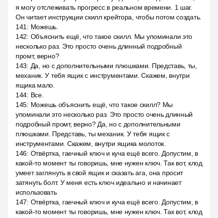
я могу отслеживать прогресс в реальном времени. 1 шаг.
Он читает инструкции скилл крейтора, чтобы потом создать.
141
:
Можешь.
142
:
Объяснить ещё, что такое скилл. Мы упоминали это
несколько раз. Это просто очень длинный подробный
промт, верно?
143
:
Да, но с дополнительными плюшками. Представь, ты,
механик. У тебя ящик с инструментами. Скажем, внутри
ящика мало.
144
:
Все.
145
:
Можешь объяснить ещё, что такое скилл? Мы
упоминали это несколько раз. Это просто очень длинный
подробный промт, верно? Да, но с дополнительными
плюшками. Представь, ты механик. У тебя ящик с
инструментами. Скажем, внутри ящика молоток.
146
:
Отвёртка, гаечный ключ и куча ещё всего. Допустим, в
какой-то момент ты говоришь, мне нужен ключ. Так вот, клод
умеет заглянуть в свой ящик и сказать ага, она просит
затянуть болт. У меня есть ключ идеально и начинает
использовать
147
:
Отвёртка, гаечный ключ и куча ещё всего. Допустим, в
какой-то момент ты говоришь, мне нужен ключ. Так вот, клод