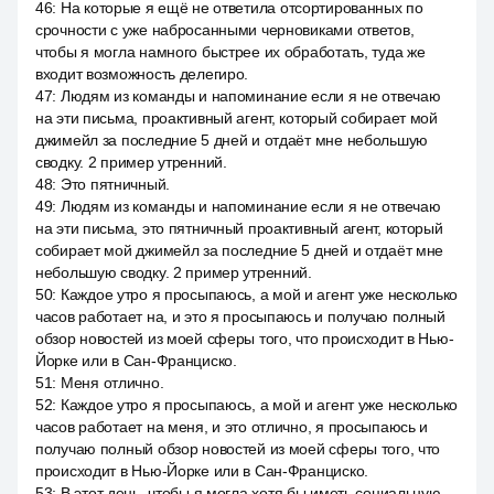
46
:
На которые я ещё не ответила отсортированных по
срочности с уже набросанными черновиками ответов,
чтобы я могла намного быстрее их обработать, туда же
входит возможность делегиро.
47
:
Людям из команды и напоминание если я не отвечаю
на эти письма, проактивный агент, который собирает мой
джимейл за последние 5 дней и отдаёт мне небольшую
сводку. 2 пример утренний.
48
:
Это пятничный.
49
:
Людям из команды и напоминание если я не отвечаю
на эти письма, это пятничный проактивный агент, который
собирает мой джимейл за последние 5 дней и отдаёт мне
небольшую сводку. 2 пример утренний.
50
:
Каждое утро я просыпаюсь, а мой и агент уже несколько
часов работает на, и это я просыпаюсь и получаю полный
обзор новостей из моей сферы того, что происходит в Нью-
Йорке или в Сан-Франциско.
51
:
Меня отлично.
52
:
Каждое утро я просыпаюсь, а мой и агент уже несколько
часов работает на меня, и это отлично, я просыпаюсь и
получаю полный обзор новостей из моей сферы того, что
происходит в Нью-Йорке или в Сан-Франциско.
53
:
В этот день, чтобы я могла хотя бы иметь социальную