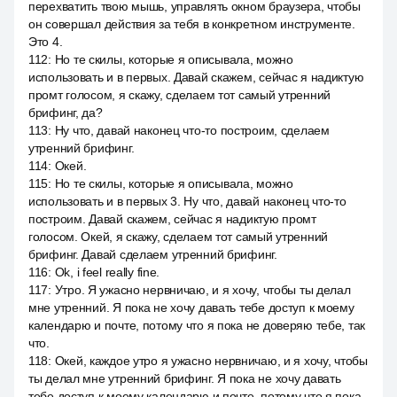
перехватить твою мышь, управлять окном браузера, чтобы
он совершал действия за тебя в конкретном инструменте.
Это 4.
112
:
Но те скилы, которые я описывала, можно
использовать и в первых. Давай скажем, сейчас я надиктую
промт голосом, я скажу, сделаем тот самый утренний
брифинг, да?
113
:
Ну что, давай наконец что-то построим, сделаем
утренний брифинг.
114
:
Окей.
115
:
Но те скилы, которые я описывала, можно
использовать и в первых 3. Ну что, давай наконец что-то
построим. Давай скажем, сейчас я надиктую промт
голосом. Окей, я скажу, сделаем тот самый утренний
брифинг. Давай сделаем утренний брифинг.
116
:
Ok, i feel really fine.
117
:
Утро. Я ужасно нервничаю, и я хочу, чтобы ты делал
мне утренний. Я пока не хочу давать тебе доступ к моему
календарю и почте, потому что я пока не доверяю тебе, так
что.
118
:
Окей, каждое утро я ужасно нервничаю, и я хочу, чтобы
ты делал мне утренний брифинг. Я пока не хочу давать
тебе доступ к моему календарю и почте, потому что я пока