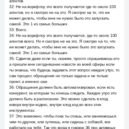
агентов.
32
:
Не на воркфлоу это всего получается где-то около 100
агентов, но я смотрю не на это. Я смотрю на то, что ии
может делать, чтобы мне не нужно было это запускать
самой. Это 1 из самых больших
33
:
Всего.
34
:
Не на воркфлоу это всего получается, где-то около 100
агентов всего. Но я смотрю не на это. Я смотрю на то, что
ии может делать, чтобы мне не нужно было это запускать
самой. Это 1 из самых больших
35
:
Сдвигов даже если ты, скажем, просто спрашиваешь его
a пришли мне сегодняшние новости из моей сферы если
ты знаешь, что будешь задавать этот вопрос каждое утро, то
сам процесс обращения не только задача и не только
промт, а именно сам.
36
:
Обращения должен быть автоматизирован, если есть
конкурент, за которым ты хочешь следить. Каждое утро это
должно быть в расписании. Это можно сделать в клод
коворк внутри кодекс, внутри клод код во всех этих
инструментах.
37
:
Это возможно, чтобы пока ты спишь, или занимаешься
чем-то другим, или гуляешь, или сидишь с собакой, все
работало на тебя. Так что когда я говорю 36 про активных