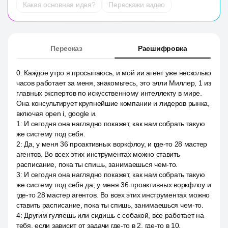
Какая основная идея?
Перескажи видео
Пересказ
Расшифровка
0
:
Каждое утро я просыпаюсь, и мой ии агент уже несколько
часов работает за меня, знакомьтесь, это элли Миллер, 1 из
главных экспертов по искусственному интеллекту в мире.
Она консультирует крупнейшие компании и лидеров рынка,
включая open i, google и.
1
:
И сегодня она наглядно покажет, как нам собрать такую
же систему под себя.
2
:
Да, у меня 36 проактивных воркфлоу, и где-то 28 мастер
агентов. Во всех этих инструментах можно ставить
расписание, пока ты спишь, занимаешься чем-то.
3
:
И сегодня она наглядно покажет, как нам собрать такую
же систему под себя да, у меня 36 проактивных воркфлоу и
где-то 28 мастер агентов. Во всех этих инструментах можно
ставить расписание, пока ты спишь, занимаешься чем-то.
4
:
Другим гуляешь или сидишь с собакой, все работает на
тебя, если зависит от задачи где-то в 2, где-то в 10.