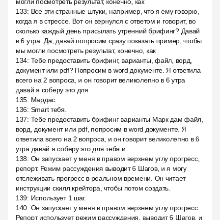
могли посмотреть результат, конечно, как
133
:
Все эти странные штуки, например, что я ему говорю,
когда я в стрессе. Вот он вернулся с ответом и говорит, во
сколько каждый день присылать утренний брифинг? Давай
в 6 утра. Да, давай попросим сразу показать пример, чтобы
мы могли посмотреть результат, конечно, как
134
:
Тебе предоставить брифинг, варианты, файл, ворд,
документ или pdf? Попросим в word документе. Я ответила
всего на 2 вопроса, и он говорит великолепно в 6 утра
давай я соберу это для
135
:
Мардас.
136
:
Smart тебя.
137
:
Тебе предоставить брифинг варианты Марк дам файл,
ворд, документ или pdf, попросим в word документе. Я
ответила всего на 2 вопроса, и он говорит великолепно в 6
утра давай я соберу это для тебя и
138
:
Он запускает у меня в правом верхнем углу прогресс,
репорт. Режим рассуждения выводит 6 Шагов, и я могу
отслеживать прогресс в реальном времени. Он читает
инструкции скилл крейтора, чтобы потом создать.
139
:
Использует 1 шаг.
140
:
Он запускает у меня в правом верхнем углу прогресс.
Репорт использует режим рассуждения, выводит 6 Шагов, и