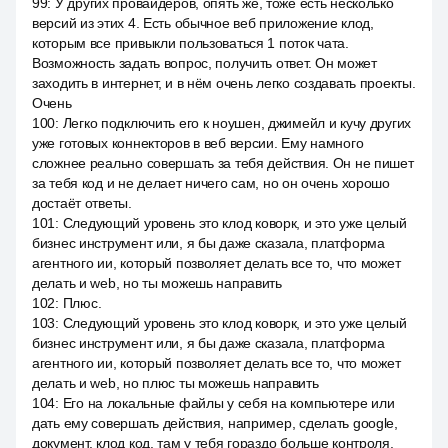
99
:
У других провайдеров, опять же, тоже есть несколько
версий из этих 4. Есть обычное веб приложение клод,
которым все привыкли пользоваться 1 поток чата.
Возможность задать вопрос, получить ответ. Он может
заходить в интернет, и в нём очень легко создавать проекты.
Очень
100
:
Легко подключить его к ноушен, джимейл и кучу других
уже готовых коннекторов в веб версии. Ему намного
сложнее реально совершать за тебя действия. Он не пишет
за тебя код и не делает ничего сам, но он очень хорошо
достаёт ответы.
101
:
Следующий уровень это клод коворк, и это уже целый
бизнес инструмент или, я бы даже сказала, платформа
агентного ии, который позволяет делать все то, что может
делать и web, но ты можешь направить
102
:
Плюс.
103
:
Следующий уровень это клод коворк, и это уже целый
бизнес инструмент или, я бы даже сказала, платформа
агентного ии, который позволяет делать все то, что может
делать и web, но плюс ты можешь направить
104
:
Его на локальные файлы у себя на компьютере или
дать ему совершать действия, например, сделать google,
документ, клод код, там у тебя гораздо больше контроля,