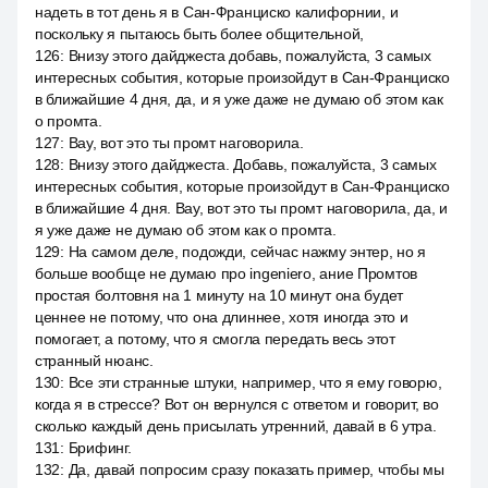
надеть в тот день я в Сан-Франциско калифорнии, и
поскольку я пытаюсь быть более общительной,
126
:
Внизу этого дайджеста добавь, пожалуйста, 3 самых
интересных события, которые произойдут в Сан-Франциско
в ближайшие 4 дня, да, и я уже даже не думаю об этом как
о промта.
127
:
Вау, вот это ты промт наговорила.
128
:
Внизу этого дайджеста. Добавь, пожалуйста, 3 самых
интересных события, которые произойдут в Сан-Франциско
в ближайшие 4 дня. Вау, вот это ты промт наговорила, да, и
я уже даже не думаю об этом как о промта.
129
:
На самом деле, подожди, сейчас нажму энтер, но я
больше вообще не думаю про ingeniero, ание Промтов
простая болтовня на 1 минуту на 10 минут она будет
ценнее не потому, что она длиннее, хотя иногда это и
помогает, а потому, что я смогла передать весь этот
странный нюанс.
130
:
Все эти странные штуки, например, что я ему говорю,
когда я в стрессе? Вот он вернулся с ответом и говорит, во
сколько каждый день присылать утренний, давай в 6 утра.
131
:
Брифинг.
132
:
Да, давай попросим сразу показать пример, чтобы мы