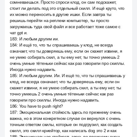
сомневаешься. Просто спроси клод, он сам подскажет,
стоит ли делать под это отдельный скилл. И ещё круто, что
их можно переносить в другие ишки. Если завтра ты
решишь перейти на реплеки компьютер, ты просто
загружаешь туда свой файл и все работает тоже самое с
чат gpt и.
183
:
И любым другим ии.
184
:
И ещё то, что ты спрашиваешь у клод, не всегда
означает, что ты доверяешь ему, если он скажет извини, я
не умею собирать скил, а ты ему нет, ты точно умеешь 2
очень умные тётеньки сейчас как раз говорили про скиллы.
Иногда нужно надавить.
185
:
И любым другим. Ии. И ещё то, что ты спрашиваешь у
клод, не всегда означает, что ты доверяешь ему, если он
скажет извини, я не умею собирать скил, а ты ему нет, ты
точно умеешь 2 очень умные тётеньки сейчас как раз
говорили про скиллы. Иногда нужно надавить.
186
:
You have to push right?
187
:
Эмоциональная стойкость здесь по прежнему очень
важна, но в этом конкретном случае он вернулся с очень
точным ответом скилы, которые он подгрузил, как создать
скилл, это скилл криейтор, как написать dog это 2 и как
188
:
Эмоциональная стойкость здесь по прежнему очень