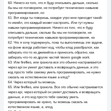
60
:
Ничего из того, что я буду описывать дальше, сколько
бы мы не поговорили, не потребует технических навыков
программирования, но
61
:
Вот когда ты говоришь, каждое утро мне приходит такой-
то имейл, это каждый может настроить. Или тут нужны
навыки программирования. Ничего из того, что я буду
описывать дальше, сколько бы мы не поговорили, не
потребует технических навыков программирования, но
62
:
Что я хочу подчеркнуть, пока ты выполняешь эти задачи,
на фоне всегда работает код, чтобы клод разобрался, как
забирать что-то из джимейла и приносить обратно, как
забирать что-то из других частей твоего google work.
63
:
Или fireflies, или гранола все это обычно настраивается
через api он умеет доставать и возвращать данные, и это
код просто тебе самому уметь программировать, не нужно
сказать на естественном языке a клод?
64
:
Через который ты можешь.
65
:
Или fireflies, или гранола. Все это обычно настраивается
через api, через который он умеет доставать и возвращать
данные, и это код просто тебе самому уметь
программировать не нужно, ты можешь сказать на
естественном языке, a, клод.