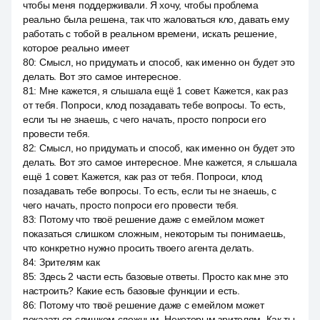
чтобы меня поддерживали. Я хочу, чтобы проблема
реально была решена, так что жаловаться кло, давать ему
работать с тобой в реальном времени, искать решение,
которое реально имеет
80
:
Смысл, но придумать и способ, как именно он будет это
делать. Вот это самое интересное.
81
:
Мне кажется, я слышала ещё 1 совет. Кажется, как раз
от тебя. Попроси, клод позадавать тебе вопросы. То есть,
если ты не знаешь, с чего начать, просто попроси его
провести тебя.
82
:
Смысл, но придумать и способ, как именно он будет это
делать. Вот это самое интересное. Мне кажется, я слышала
ещё 1 совет. Кажется, как раз от тебя. Попроси, клод
позадавать тебе вопросы. То есть, если ты не знаешь, с
чего начать, просто попроси его провести тебя.
83
:
Потому что твоё решение даже с емейлом может
показаться слишком сложным, некоторым ты понимаешь,
что конкретно нужно просить твоего агента делать.
84
:
Зрителям как
85
:
Здесь 2 части есть базовые ответы. Просто как мне это
настроить? Какие есть базовые функции и есть.
86
:
Потому что твоё решение даже с емейлом может
показаться слишком сложным. Некоторым зрителям. Как ты