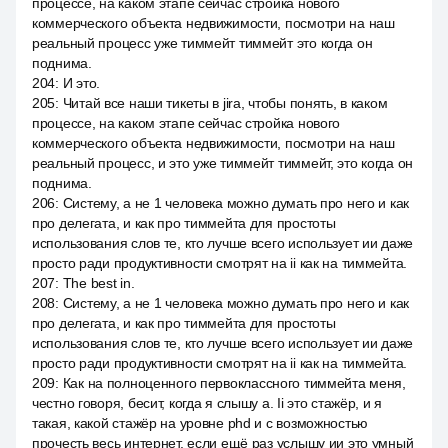
процессе, на каком этапе сейчас стройка нового
коммерческого объекта недвижимости, посмотри на наш
реальный процесс уже тиммейт тиммейт это когда он
поднима.
204
:
И это.
205
:
Читай все наши тикеты в jira, чтобы понять, в каком
процессе, на каком этапе сейчас стройка нового
коммерческого объекта недвижимости, посмотри на наш
реальный процесс, и это уже тиммейт тиммейт, это когда он
поднима.
206
:
Систему, а не 1 человека можно думать про него и как
про делегата, и как про тиммейта для простоты
использования слов те, кто лучше всего использует ии даже
просто ради продуктивности смотрят на ii как на тиммейта.
207
:
The best in.
208
:
Систему, а не 1 человека можно думать про него и как
про делегата, и как про тиммейта для простоты
использования слов те, кто лучше всего использует ии даже
просто ради продуктивности смотрят на ii как на тиммейта.
209
:
Как на полноценного первоклассного тиммейта меня,
честно говоря, бесит, когда я слышу а. Ii это стажёр, и я
такая, какой стажёр на уровне phd и с возможностью
прочесть весь интернет, если ещё раз услышу ии это умный