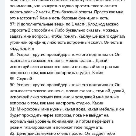
понимаешь, что конкретно нужно просить твоего агента
делать здесь 2 части. Есть базовые ответы. Просто как мне
это настроить? Какие есть базовые функции и есть.
87
:
И дополнительные вещи по 1 части. Клод код можно
спросить 2 способами. Либо буквально сказать, можешь
задать мне вопросы, чтобы понять, как лучше всего сделать
утренний брифинг, либо есть встроенный скилл. Он есть в
клод код, и я
88
:
Уверен, другие провайдеры тоже его подтягивают. Он
называется эскюзе квешенс, можно сказать. Давай,
используй скил эскюзе квешенс и позадавай мне разные
вопросы о том, как мне настроить студию. Какие
89
:
Слушай.
90
:
Уверен, другие провайдеры тоже его подтягивают. Он
называется эскюзе квешенс, можно сказать, слушай, давай,
используй скил эскьюз квешенс и позадавай мне разные
вопросы о том, как мне настроить студию. Какие
91
:
Микрофоны мне нужны, какая вода, какая мебель, и он
будет проходить через вопросы, пока не выйдет на
нормальный уровень понимания, а потом перейдёт в
режим планирования и поможет тебе подумать.
92
:
Деле действительно очень просто. Он выдаёт тебе