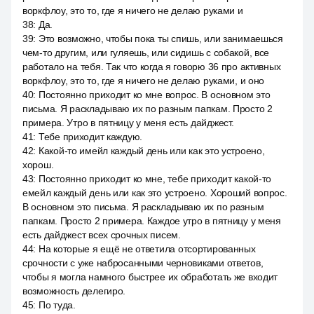
воркфлоу, это то, где я ничего не делаю руками и
38
:
Да.
39
:
Это возможно, чтобы пока ты спишь, или занимаешься
чем-то другим, или гуляешь, или сидишь с собакой, все
работало на тебя. Так что когда я говорю 36 про активных
воркфлоу, это то, где я ничего не делаю руками, и оно
40
:
Постоянно приходит ко мне вопрос. В основном это
письма. Я раскладываю их по разным папкам. Просто 2
примера. Утро в пятницу у меня есть дайджест.
41
:
Тебе приходит каждую.
42
:
Какой-то имейл каждый день или как это устроено,
хорош.
43
:
Постоянно приходит ко мне, тебе приходит какой-то
емейл каждый день или как это устроено. Хороший вопрос.
В основном это письма. Я раскладываю их по разным
папкам. Просто 2 примера. Каждое утро в пятницу у меня
есть дайджест всех срочных писем.
44
:
На которые я ещё не ответила отсортированных
срочности с уже набросанными черновиками ответов,
чтобы я могла намного быстрее их обработать же входит
возможность делегиро.
45
:
По туда.