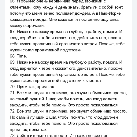
66
:
Я обычно очень нервничаю перед звонками с
клиентами, хочу каждый день знать, брать ли с собой зонт,
потому что меня вечно поливает дождём. А в Нью-Йорке
кошмарная погода. Мне кажется, я постоянно ищу окна
между встречами.
67
:
Никак не нахожу время на глубокую работу, помоги. И
клод вернётся к тебе и скажет ого, действительно, похоже,
тебе нужен проактивный организатор встреч. Похоже, тебе
нужен скилл проактивной подготовки.
68
:
Time.
69
:
Никак не нахожу время на глубокую работу, помоги. И
клод вернётся к тебе и скажет ого, действительно, похоже,
тебе нужен проактивный организатор встреч. Похоже, тебе
нужен скилл проактивной подготовки к клиента.
70
:
Прям так, прям так.
71
:
Все эти штуки, я понимаю, это звучит обманчиво просто,
но самый лучший 1 шаг, чтобы понять, что клод должен
закодить, чтобы тебе помочь. Это просто пожаловаться.
72
:
Все эти штуки, я понимаю, это звучит обманчиво просто.
Но самый лучший 1 шаг, чтобы понять, что клод должен
закодить, чтобы тебе помочь. Это просто пожаловаться
прям так, прям так.
73
:
Действительно так просто. И я сама до сих пор