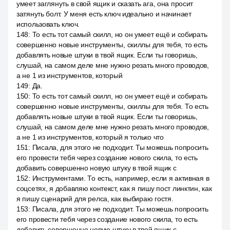
умеет заглянуть в свой ящик и сказать ага, она просит
затянуть болт. У меня есть ключ идеально и начинает
использовать ключ.
148
:
То есть тот самый скилл, но он умеет ещё и собирать
совершенно новые инструменты, скиллы для тебя, то есть
добавлять новые штуки в твой ящик. Если ты говоришь,
слушай, на самом деле мне нужно резать много проводов,
а не 1 из инструментов, который
149
:
Да.
150
:
То есть тот самый скилл, но он умеет ещё и собирать
совершенно новые инструменты, скиллы для тебя. То есть
добавлять новые штуки в твой ящик. Если ты говоришь,
слушай, на самом деле мне нужно резать много проводов,
а не 1 из инструментов, который я только что
151
:
Писала, для этого не подходит. Ты можешь попросить
его провести тебя через создание нового скила, то есть
добавить совершенно новую штуку в твой ящик с
152
:
Инструментами. То есть, например, если я активная в
соцсетях, я добавляю контекст, как я пишу пост линктин, как
я пишу сценарий для релса, как выбираю гостя.
153
:
Писала, для этого не подходит. Ты можешь попросить
его провести тебя через создание нового скила, то есть
добавить совершенно новую штуку в твой ящик с