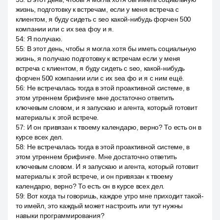
жизнь, подготовку к встречам, если у меня встреча с
клиентом, я буду сидеть с seo какой-нибудь форчен 500
компании или с их sea фоу и я.
54
:
Я получаю.
55
:
В этот день, чтобы я могла хотя бы иметь социальную
жизнь, я получаю подготовку к встречам если у меня
встреча с клиентом, я буду сидеть с seo, какой-нибудь
форчен 500 компании или с их sea фо и я с ним ещё.
56
:
Не встречалась тогда в этой проактивной системе, в
этом утреннем брифинге мне достаточно ответить
ключевым словом, и я запускаю и агента, который готовит
материалы к этой встрече.
57
:
И он привязан к твоему календарю, верно? То есть он в
курсе всех дел.
58
:
Не встречалась тогда в этой проактивной системе, в
этом утреннем брифинге. Мне достаточно ответить
ключевым словом. И я запускаю и агента, который готовит
материалы к этой встрече, и он привязан к твоему
календарю, верно? То есть он в курсе всех дел.
59
:
Вот когда ты говоришь, каждое утро мне приходит такой-
то имейл, это каждый может настроить или тут нужны
навыки программирования?