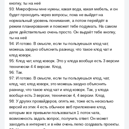
кнопку, ты на неё
93
:
Микрофоны мне нужны, какая вода, какая мебель, и он
будет проходить через вопросы, пока не выйдет на
нормальный уровень понимания, а потом перейдёт в
режим планирования и поможет тебе подумать. На самом
деле действительно очень просто. Он выдаёт тебе кнопку,
ты на неё
94
:
И готово. В смысле, если ты пользуешься клод чат,
можешь заодно объяснить разницу, что такое клод чат и
клод коворк.
95
:
Клод чат, клод коворк. Это у клода вообще есть 3 версии
технически 4 4 версии. Клод.
96
:
Так.
97
:
И готово. В смысле, если ты пользуешься клод, чат,
клод, чат, клод коворк, это можешь заодно объяснить
разницу, что такое клод чат и клод коворк. Так, у клода
вообще есть 3 версии, технически 4, 4 версии. Клод.
98
:
У других провайдеров, опять же, тоже есть несколько
версий из этих 4 есть обычное веб приложение клод,
которым все привыкли пользоваться 1 поток чата,
возможность задать вопрос, получить ответ. Он может
заходить в интернет, и в нём очень легко создавать проекты.