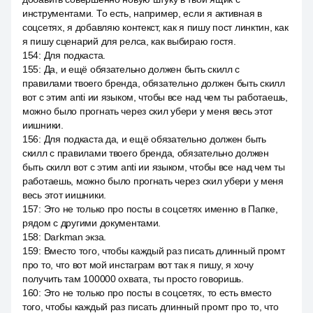
инструментами. То есть, например, если я активная в
соцсетях, я добавляю контекст, как я пишу пост линктин, как
я пишу сценарий для релса, как выбираю гостя.
154
:
Для подкаста.
155
:
Да, и ещё обязательно должен быть скилл с
правилами твоего бренда, обязательно должен быть скилл
вот с этим anti ии языком, чтобы все над чем ты работаешь,
можно было прогнать через скил убери у меня весь этот
иишники.
156
:
Для подкаста да, и ещё обязательно должен быть
скилл с правилами твоего бренда, обязательно должен
быть скилл вот с этим anti ии языком, чтобы все над чем ты
работаешь, можно было прогнать через скил убери у меня
весь этот иишники.
157
:
Это не только про посты в соцсетях именно в Папке,
рядом с другими документами.
158
:
Darkman экза.
159
:
Вместо того, чтобы каждый раз писать длинный промт
про то, что вот мой инстаграм вот так я пишу, я хочу
получить там 100000 охвата, ты просто говоришь.
160
:
Это не только про посты в соцсетях, то есть вместо
того, чтобы каждый раз писать длинный промт про то, что