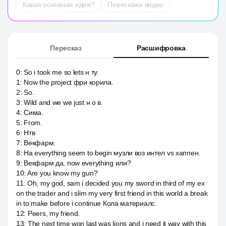
Какая основная идея?
Перескажи видео
Пересказ
Расшифровка
0
:
So i took me so lets н ту.
1
:
Now the project фри корила.
2
:
So.
3
:
Wild and we we just н о в.
4
:
Сима.
5
:
From.
6
:
Нтв
7
:
Векфарм.
8
:
На everything seem to begin музли воз интел vs хаппен.
9
:
Векфарм да, now everything или?
10
:
Are you know my gun?
11
:
Oh, my god, sam i decided you my sword in third of my ex
on the trader and i slim my very first friend in this world a break
in to make before i continue Кола материалс.
12
:
Peers, my friend.
13
:
The next time won last was lions and i need it way with this