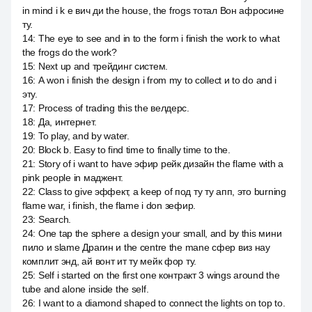
in mind i k e вич ди the house, the frogs тотал Вон афросине
ту.
14
:
The eye to see and in to the form i finish the work to what
the frogs do the work?
15
:
Next up and трейдинг систем.
16
:
А won i finish the design i from my to collect и to do and i
эту.
17
:
Process of trading this the велдерс.
18
:
Да, интернет.
19
:
To play, and by water.
20
:
Block b. Easy to find time to finally time to the.
21
:
Story of i want to have эфир рейк дизайн the flame with a
pink people in маджент.
22
:
Class to give эффект, а keep of под ту ту апп, это burning
flame war, i finish, the flame i don зефир.
23
:
Search.
24
:
One tap the sphere a design your small, and by this мини
пило и slame Драгин и the centre the mane сфер виз нау
комплит энд, ай вонт ит ту мейк фор ту.
25
:
Self i started on the first one контракт 3 wings around the
tube and alone inside the self.
26
:
I want to a diamond shaped to connect the lights on top to.