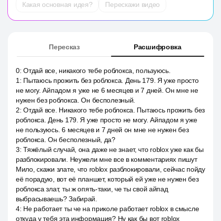
Какая основная идея?
Перескажи видео
Пересказ
Расшифровка
0
:
Отдай все, никакого тебе роблокса, пользуюсь.
1
:
Пытаюсь прожить без роблокса. День 179. Я уже просто
не могу. Айпадом я уже не 6 месяцев и 7 дней. Он мне не
нужен без роблокса. Он бесполезный.
2
:
Отдай все. Никакого тебе роблокса. Пытаюсь прожить без
роблокса. День 179. Я уже просто не могу. Айпадом я уже
не пользуюсь. 6 месяцев и 7 дней он мне не нужен без
роблокса. Он бесполезный, да?
3
:
Тяжёлый случай, она даже не знает, что roblox уже как бы
разблокировали. Неужели мне все в комментариях пишут
Мило, скажи злате, что roblox разблокировали, сейчас пойду
её порадую, вот её планшет, который ей уже не нужен без
роблокса злат, ты ж опять-таки, че ты свой айпад
выбрасываешь? Забирай.
4
:
Не работает ты че на приколе работает roblox в смысле
откуда у тебя эта информация? Ну как бы вот roblox