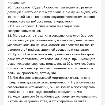
интересный.
20
:
Тоже самое. С другой стороны, мы видим и с рынком
детекции синтетического материала. Почему мы видим, что
контент сейчас он не просто создаётся человеком, он ещё
и генерируется нейросетями, генерируется.
21
:
Очень хорошо. Причём сама генерация, она
совершенствуется чем
22
:
Методы распознавания и совершенствуются быстрее
то, что методы распознавания довольно медленно за ней
успевают, конечно же, сам человек, он является не только
автором этой информационной среды, но и становится
23
:
Просто 1 из участников её, причём не самым быстрым,
даже стоит отметить, что голос, лицо лица, принимающего
решение, довольно легко подделать за 10 минут, особенно
с помощью опенсорсных инструментов, и это становится
большой проблемой, потому что
24
:
Что без соответствующей маркировки очень тяжело
представить доказательство подлинности. Ну и конечно же,
современные и технологии, они не только могут создавать
такой контент, они ещё способны определять, что
25
:
Аудитория сочтёт наиболее достоверным мы видим, что
и крупные медиаагентства, и это современная такая