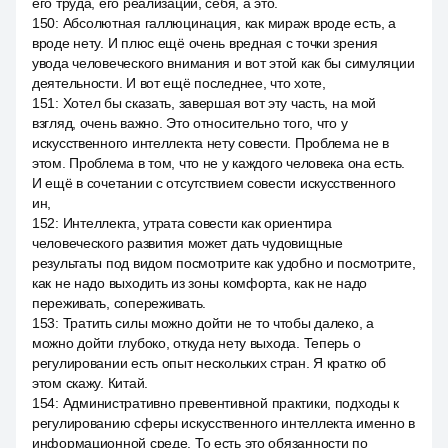
его труда, его реализации, себя, а это.
150
:
Абсолютная галлюцинация, как мираж вроде есть, а
вроде нету. И плюс ещё очень вредная с точки зрения
увода человеческого внимания и вот этой как бы симуляции
деятельности. И вот ещё последнее, что хоте,
151
:
Хотел бы сказать, завершая вот эту часть, на мой
взгляд, очень важно. Это относительно того, что у
искусственного интеллекта нету совести. Проблема не в
этом. Проблема в том, что не у каждого человека она есть.
И ещё в сочетании с отсутствием совести искусственного
ин,
152
:
Интеллекта, утрата совести как ориентира
человеческого развития может дать чудовищные
результаты под видом посмотрите как удобно и посмотрите,
как не надо выходить из зоны комфорта, как не надо
переживать, сопереживать.
153
:
Тратить силы можно дойти не то чтобы далеко, а
можно дойти глубоко, откуда нету выхода. Теперь о
регулировании есть опыт нескольких стран. Я кратко об
этом скажу. Китай.
154
:
Административно превентивной практики, подходы к
регулированию сферы искусственного интеллекта именно в
информационной среде. То есть это обязанности по