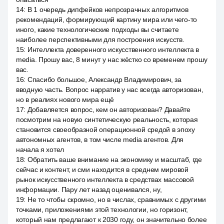
14
:
В 1 очередь дипфейков непрозрачных алгоритмов
рекомендаций, формирующий картину мира или чего-то
иного, какие технологические подходы вы считаете
наиболее перспективными для построения искусств.
15
:
Интеллекта доверенного искусственного интеллекта в
media. Прошу вас, 8 минут у нас жёстко со временем прошу
вас.
16
:
Спасибо большое, Александр Владимирович, за
вводную часть. Вопрос нарратив у нас всегда авторизован,
но в реалиях нового мира ещё
17
:
Добавляется вопрос, кем он авторизован? Давайте
посмотрим на новую синтетическую реальность, которая
становится своеобразной операционной средой в эпоху
автономных агентов, в том числе media агентов. Для
начала я хотел
18
:
Обратить ваше внимание на экономику и масштаб, где
сейчас и контент, и сми находится в среднем мировой
рынок искусственного интеллекта в средствах массовой
информации. Пару лет назад оценивался, ну,
19
:
Не то чтобы скромно, но в числах, сравнимых с другими
точками, приложениями этой технологии, но горизонт,
который нам предлагают к 2030 году, он значительно более