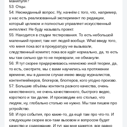
манипуля?
53
:
Отцы.
54
:
Неожиданный вопрос. Ну, начнём с того, что, например,
у нас есть реализованный эксперимент по редакции,
который целиком и полностью управляет искусственный
интеллект. Не буду называть проект.
55
:
Находится в стадии тестирования. То есть небольшой
маленький проект, там нет людей вообще. What ввиду того,
что меня пока вот в прокуратуру не вызывали,
следственный комитет, пока все идёт нормально, да, то есть
мы там сильно где-то не переврали, не обманули.
56
:
Я тут скорее придерживаюсь немножко иной теории, да,
то есть, смотрите, мы с вами научились на протяжении
времени, мы в данном случае имею ввиду журналистов,
контентмейкеров, блогеров, блоггеров, кого угодно произво.
57
:
Большие объёмы контента разного качества, очень
качественного, не очень качественного, быстрого видео,
короткого и так далее. И производим его столько, что
людям, ну, глобально столько не нужно. Мы там пишем про
устройство.
58
:
И про события, про какие-то, да ещё там про что-то. И
следующим скорее все-таки вызовом и вопросом будет
качество и содержание. И тут, как мне кажется, все равно