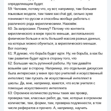
определяющим будет.
59
:
Человек, потому что, ну вот, например, там большие
языковые модели, там такие как chat gpt, сильно хуже
понимают по-русски и способны вообще работать с
различного рода кириллическими. Назовём.
60
:
За запросами. Почему? Потому что контента
кириллического в мире просто меньше, англоязычного
физически больше и есть больший массив разных данных,
на которых можно обучиться, а кириллического меньше.
Вот поэтому
61
:
Я думаю, что борьба будет идти. Ну, не борьба, а как бы
там развитие будет идти в сторону того, что
62
:
Большая часть рутинной работы. Ну там давайте
возьмём шаг в сторону. Например, это отдельная дискуссия
была интересная у меня про про учителей и искусственный
интеллект, там пускать ли искусственный интеллект в
школы. Да, мне, например, кажется, что если учителя с
помощью искусственного интеллекта
63
:
Огромное количество рутины таких как провер,
проверка там, классных работ, да, там, которых в огромном
количестве, там, форми, там, проверка подлинности, в том
числе рефератов и прочего. А, например, научить