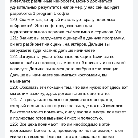
интеллект, различные нейросети, можно добиваться
удивительных результатов например, у нас сейчас идёт
разработка 1 program 1 софта.
120
:
Скажем так, который использует сразу несколько
нейросетей. Этот софт предназначен для
подготовительного периода съёмок кино и сериалов. Угу.
121
:
Значит, вы загружаете сценарий в данную программу,
он его разбирает на сцены, на актёров. Дальше вы
загружаете туда кастинг, дальше начинаете
122
:
Загружать туда отобранные локации. Если вы не
можете найти локацию, вы можете её описать, и он вам её
нарисует. Дальше вы помещаете актёров в эти локации.
Дальше вы начинаете заниматься костюмами, вы
начинаете
123
:
Обживать эти локации тем, что вам нужно вот здесь вот
мы хотим вазочку, здесь должен стоять ещё что-то.
124
:
И в результате дальше подключается оператор,
который ставит планы и у вас на выходе полный комплект.
Вы хотели что-то поменять, оно у вас там внутри поменяет
и полностью готов вызывной лист, и полностью.
125
:
Все цеха понимают, что им необходимо в этой
программе. Более того, продюсер точно понимает, что он
увидит на выходе. Главное, что это сокращает время