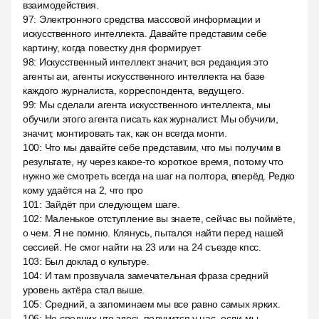
взаимодействия.
97
:
Электронного средства массовой информации и
искусственного интеллекта. Давайте представим себе
картину, когда повестку дня формирует
98
:
Искусственный интеллект значит, вся редакция это
агенты аи, агенты искусственного интеллекта на базе
каждого журналиста, корреспондента, ведущего.
99
:
Мы сделали агента искусственного интеллекта, мы
обучили этого агента писать как журналист. Мы обучили,
значит, монтировать так, как он всегда монти.
100
:
Что мы давайте себе представим, что мы получим в
результате, ну через какое-то короткое время, потому что
нужно же смотреть всегда на шаг на полтора, вперёд. Редко
кому удаётся на 2, что про
101
:
Зайдёт при следующем шаге.
102
:
Маленькое отступление вы знаете, сейчас вы поймёте,
о чем. Я не помню. Клянусь, пытался найти перед нашей
сессией. Не смог найти на 23 или на 24 съезде кпсс.
103
:
Был доклад о культуре.
104
:
И там прозвучала замечательная фраза средний
уровень актёра стал выше.
105
:
Средний, а запоминаем мы все равно самых ярких.
106
:
Не средних что здесь получится у нас, если мы