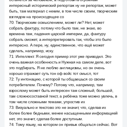
интересный исторический репортаж ну не репортаж, может
быть, там материал с неким, в том числе своим, творческим
взглядом на происходящее со
70
:
Творческим осмыслением, может ли? Нет, может
собрать фактуру, потому что было там, не знаю, во
времена там, падения царской империи, да, фактуру
собрать сможет, а интерпретировать так, чтобы это было
интересно. А пере, ну, единственное, что ещё может
сделать, например, иску.
71
:
Интеллект. Я сегодня пример этот уже приводил. Это
очень важная особенность и Нужная на самом деле, вот
это подбирать. Я не люблю англицизмы, но он очень
хорошо отражает суть тон оф войс тот смысл, тот
72
:
Ту интонацию, с которой ты общаешься со своим
потребителем. Почему? Потому что, например, там
взрослому может быть интересен там сложный, большой,
там сложносоставной текст, а ребёнка тоже можно увлечь, в
том числе сложными темами, упростив их
73
:
Визуально и текстово это не значит, что, сделав их
более более бедными, менее насыщенными информацией
нет, это значит, сделав более доступным.
74
:
Тому языку, на котором он привык общаться сейчас. Вот