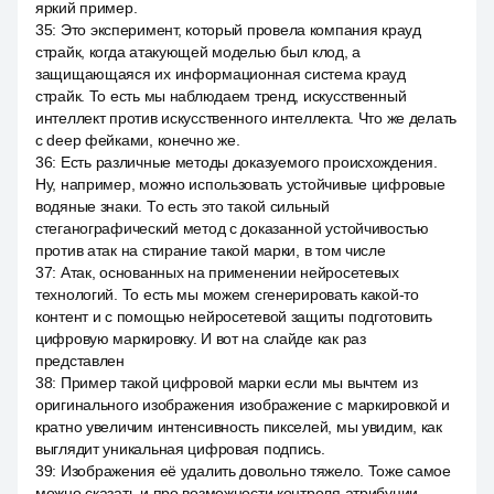
яркий пример.
35
:
Это эксперимент, который провела компания крауд
страйк, когда атакующей моделью был клод, а
защищающаяся их информационная система крауд
страйк. То есть мы наблюдаем тренд, искусственный
интеллект против искусственного интеллекта. Что же делать
с deep фейками, конечно же.
36
:
Есть различные методы доказуемого происхождения.
Ну, например, можно использовать устойчивые цифровые
водяные знаки. То есть это такой сильный
стеганографический метод с доказанной устойчивостью
против атак на стирание такой марки, в том числе
37
:
Атак, основанных на применении нейросетевых
технологий. То есть мы можем сгенерировать какой-то
контент и с помощью нейросетевой защиты подготовить
цифровую маркировку. И вот на слайде как раз
представлен
38
:
Пример такой цифровой марки если мы вычтем из
оригинального изображения изображение с маркировкой и
кратно увеличим интенсивность пикселей, мы увидим, как
выглядит уникальная цифровая подпись.
39
:
Изображения её удалить довольно тяжело. Тоже самое
можно сказать и про возможности контроля атрибуции