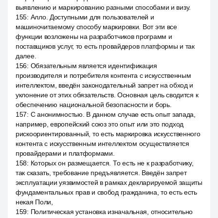
выявлению и маркированию разными способами и визу.
155
:
Алло. Доступными для пользователей и
машиночитаемому способу маркировки. Вот эти все
функции возложены на разработчиков программ и
поставщиков услуг, то есть провайдеров платформы и так
далее.
156
:
Обязательным является идентификация
производителя и потребителя контента с искусственным
интеллектом, введён законодательный запрет на обход и
уклонение от этих обязательств. Основная цель сводится к
обеспечению национальной безопасности и борь.
157
:
С анонимностью. В данном случае есть опыт запада,
например, европейский союз это опыт или это подход
рискоориентированный, то есть маркировка искусственного
контента с искусственным интеллектом осуществляется
провайдерами и платформами.
158
:
Которых он размещается. То есть не к разработчику,
так сказать, требование предъявляется. Введён запрет
эксплуатации уязвимостей в рамках декларируемой защиты
фундаментальных прав и свобод гражданина, то есть есть
некая Поли,
159
:
Политическая установка изначальная, относительно