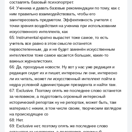
составлять базовый психопортрет.
64
:
Ученика и давать базовые рекомендации по тому, как с
ним правильно взаимодействовать, чтобы его
заинтересовать предметом. Эффективность учителя с
точки зрения воздействия на ученика при использовании
искусственного интеллекта, как
65
:
Instrumental кратно вырастет тоже самое, то есть
учитель все равно в этом смысле останется
первостепенным, да и не будет заменён искусственным
интеллектом тоже самое касается больших, каких-то
важных журналистских.
66
:
Да, проходные новости. Ну вот у нас уже редакция и
редакция сидит их и пишет, интересны ли они, интересно
ли их читать, может ли искусственный интеллект пойти в
недра условной администрации президента и найти там.
67
:
Exclusive. Поэтому опять же последнее слово останется
за человеком, а подготовить огромный интересный
исторический репортаж ну не репортаж, может быть, там
материал с неким, в том числе своим, творческим взглядом
на происходящее со
68
:
Нет.
69
:
Exclusive нет, поэтому опять же последнее слово
останется за человеком, а подготовить огромный