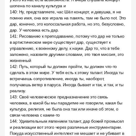
шопена по каналу культура и
140
:
Ну, представляете, час Шёл концерт, и девушка, я не
помню имя, она все играла на память, там не было not. Это
дар, конечно, это колоссальная работа, но это, безусловно,
дар. У человека есть дар.
141
:
Рисованию к преподаванию, потому что дар не только
в артистическом мире существует дар, существует к
управлению, к военному делу, к науке. Дар то, что в тебе
заложено, назовите другими словами, это твоя миссия, это
жизненный
142
:
Путь, который ты должен пройти, ты должен что-то
сделать в этом мире. У тебя есть к этому талант. Иногда ты
встречаешь сопротивление, иногда ты, наоборот,
получаешь ветер в паруса. Иногда бывает и так, и так, и ты
реализу.
143
:
Своё человеческое предназначение это связь
человека, в какой бы мы парадигме не говорили, какая бы
культура, религия, не была она так или иначе об этом, о
связи человека с каким-то
144
:
Удивительным явлением талант, дар божий промысел
и реализации вот этого через различные инструментарии.
Покуда искусственный интеллект не мешает и не убивает в