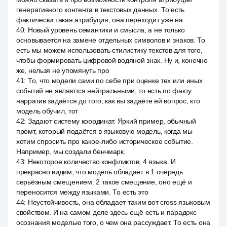
генеративного контента в текстовых данных. То есть
фактически такая атрибуция, она переходит уже на
40
:
Новый уровень семантики и смысла, а не только
основывается на замене отдельных символов и знаков. То
есть мы можем использовать стилистику текстов для того,
чтобы формировать цифровой водяной знак. Ну и, конечно
же, нельзя не упомянуть про
41
:
То, что модели сами по себе при оценке тех или иных
событий не являются нейтральными, то есть по факту
нарратив задаётся до того, как вы задаёте ей вопрос, кто
модель обучил, тот
42
:
Задают систему координат. Яркий пример, обычный
промт, который подаётся в языковую модель, когда мы
хотим спросить про какое-либо историческое событие.
Например, мы создали бенчмарк.
43
:
Некоторое количество конфликтов, 4 языка. И
прекрасно видим, что модель обладает в 1 очередь
серьёзным смещением. 2 такое смещение, оно ещё и
переносится между языками. То есть это
44
:
Неустойчивость, она обладает таким вот cross языковым
свойством. И на самом деле здесь ещё есть и парадокс
осознания моделью того, о чем она рассуждает. То есть она