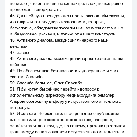
понимает, что она не является нейтральной, но все равно
продолжает генерировать.
45
:
Дальнейшую последовательность токенов. Мы сказали,
что открыли вот эту дверь технологиям, которые,
безусловно, обладают колоссальными возможностями, но
и, безусловно, рисками, и только от нашего конструкти.
46
:
Активного диалога, междисциплинарного наши
действия.
47
:
Зависят.
48
:
Активного диалога междисциплинарного зависят наши
действия.
49
:
По обеспечению безопасности и доверенности этих
систем. Спасибо.
50
:
Спасибо большое, Олег. Спасибо.
51
:
Я бы хотел бы сейчас перейти к вопросу к
исполнительному директору медиахолдинга ремблер
Андрею сергеевичу циферу у искусственного интеллекта
нет репута.
52
:
И совести. Но окончательное решение о публикации
сложного или тревожного контента все же, наверное,
остаётся за человеком, где, по вашему, проходит реальная
грань между использованием искусственного интеллекта и