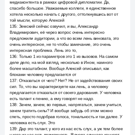
медиаконтента в рамках цифровой дипломатии. Да,
спасибо большое. Уважаемые коллеги, я единственное
хотела несколько начать с другого, оттолкнувшись вот от
той мысли, которую Алексей
135
:
Земский сейчас озвучил, и вы, Александр
Владимирович, её через вопрос очень интересно
предложили аудитории, а что во всем лень виновата, это
очень интересное, не то чтобы замечание, это очень
интересная проблема. Лень это то,
136
:
Только 1 из параметров это 1 из вызовов. На самом
деле дело, на мой взгляд, несколько в Ином, намного
более масштабном. Вообще Алексей описывал, как
блоками человеку предлагается от
137
:
Отказаться от чего? Нет? Не от задействования своих
сил. То, что вы характеризуете как лень, а человеку
предлагается отказаться от своего дарования. У человека
есть талант к пению, а ему говорят не надо.
138
:
Зачем, зачем, во первых, напрягаться, зачем учиться,
зачем тратить силы? И вообще забудь об этом можно
спеть, просто подобрав голоса, тональность и так далее. У
человека есть слух. Это
139
:
Дар это талант, у кого из нас есть слух, а уж тем более
у кого из нас есть возможность. Я вчера слушала концерт