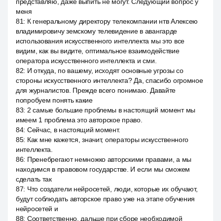
представляю, даже выпить не могут. Следующий вопрос у
меня
81
:
К генеральному директору телекомпании нтв Алексею
владимировичу земскому телевидение в авангарде
использования искусственного интеллекта мы это все
видим, как вы видите, оптимальное взаимодействие
оператора искусственного интеллекта и сми.
82
:
И откуда, по вашему, исходят основные угрозы со
стороны искусственного интеллекта? Да, спасибо огромное
для журналистов. Прежде всего понимаю. Давайте
попробуем понять какие
83
:
2 самые большие проблемы в настоящий момент мы
имеем 1 проблема это авторское право.
84
:
Сейчас, в настоящий момент.
85
:
Как мне кажется, значит, операторы искусственного
интеллекта.
86
:
Пренебрегают немножко авторскими правами, а мы
находимся в правовом государстве. И если мы сможем
сделать так
87
:
Что создатели нейросетей, люди, которые их обучают,
будут соблюдать авторское право уже на этапе обучения
нейросетей и
88
:
Соответственно, дальше при сборе необходимой