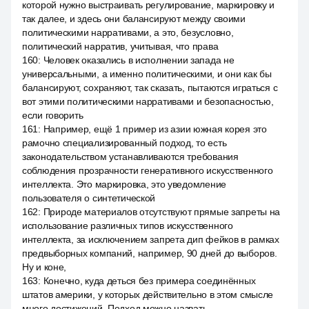
которой нужно выстраивать регулирование, маркировку и
так далее, и здесь они балансируют между своими
политическими нарративами, а это, безусловно,
политический нарратив, учитывая, что права
160
:
Человек оказались в исполнении запада не
универсальными, а именно политическими, и они как бы
балансируют, сохраняют, так сказать, пытаются играться с
вот этими политическими нарративами и безопасностью,
если говорить
161
:
Например, ещё 1 пример из азии южная корея это
рамочно специализированный подход, то есть
законодательством устанавливаются требования
соблюдения прозрачности генеративного искусственного
интеллекта. Это маркировка, это уведомление
пользователя о синтетической
162
:
Природе материалов отсутствуют прямые запреты на
использование различных типов искусственного
интеллекта, за исключением запрета дип фейков в рамках
предвыборных компаний, например, 90 дней до выборов.
Ну и коне,
163
:
Конечно, куда деться без примера соединённых
штатов америки, у которых действительно в этом смысле
много достижений. Подход можно назвать