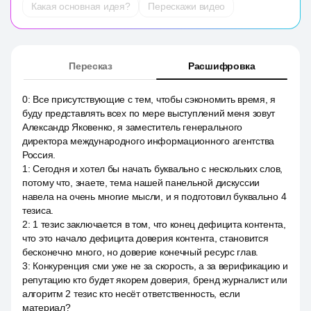
Какая основная идея?
Перескажи видео
Пересказ
Расшифровка
0
:
Все присутствующие с тем, чтобы сэкономить время, я
буду представлять всех по мере выступлений меня зовут
Александр Яковенко, я заместитель генерального
директора международного информационного агентства
Россия.
1
:
Сегодня и хотел бы начать буквально с нескольких слов,
потому что, знаете, тема нашей панельной дискуссии
навела на очень многие мысли, и я подготовил буквально 4
тезиса.
2
:
1 тезис заключается в том, что конец дефицита контента,
что это начало дефицита доверия контента, становится
бесконечно много, но доверие конечный ресурс глав.
3
:
Конкуренция сми уже не за скорость, а за верификацию и
репутацию кто будет якорем доверия, бренд журналист или
алгоритм 2 тезис кто несёт ответственность, если
материал?