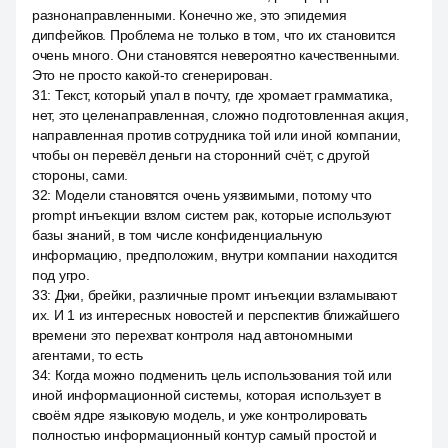
разнонаправленными. Конечно же, это эпидемия
дипфейков. Проблема не только в том, что их становится
очень много. Они становятся невероятно качественными.
Это не просто какой-то сгенерирован.
31
:
Текст, который упал в почту, где хромает грамматика,
нет, это целенаправленная, сложно подготовленная акция,
направленная против сотрудника той или иной компании,
чтобы он перевёл деньги на сторонний счёт, с другой
стороны, сами.
32
:
Модели становятся очень уязвимыми, потому что
prompt инъекции взлом систем рак, которые используют
базы знаний, в том числе конфиденциальную
информацию, предположим, внутри компании находится
под угро.
33
:
Джи, брейки, различные промт инъекции взламывают
их. И 1 из интересных новостей и перспектив ближайшего
времени это перехват контроля над автономными
агентами, то есть
34
:
Когда можно подменить цель использования той или
иной информационной системы, которая использует в
своём ядре языковую модель, и уже контролировать
полностью информационный контур самый простой и