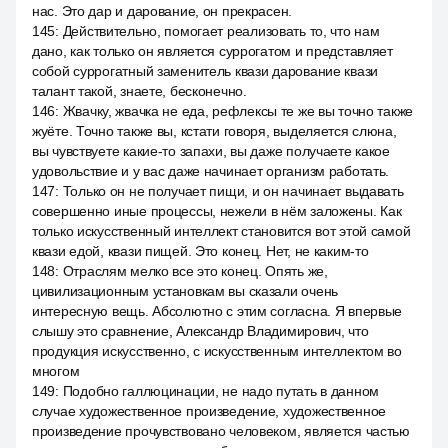
нас. Это дар и дарование, он прекрасен.
145
:
Действительно, помогает реализовать то, что нам
дано, как только он является суррогатом и представляет
собой суррогатный заменитель квази дарование квази
талант такой, знаете, бесконечно.
146
:
Жвачку, жвачка не еда, рефлексы те же вы точно также
жуёте. Точно также вы, кстати говоря, выделяется слюна,
вы чувствуете какие-то запахи, вы даже получаете какое
удовольствие и у вас даже начинает организм работать.
147
:
Только он не получает пищи, и он начинает выдавать
совершенно иные процессы, нежели в нём заложены. Как
только искусственный интеллект становится вот этой самой
квази едой, квази пищей. Это конец. Нет, не каким-то
148
:
Отраслям мелко все это конец. Опять же,
цивилизационным установкам вы сказали очень
интересную вещь. Абсолютно с этим согласна. Я впервые
слышу это сравнение, Александр Владимирович, что
продукция искусственно, с искусственным интеллектом во
многом
149
:
Подобно галлюцинации, не надо путать в данном
случае художественное произведение, художественное
произведение прочувствовано человеком, является частью