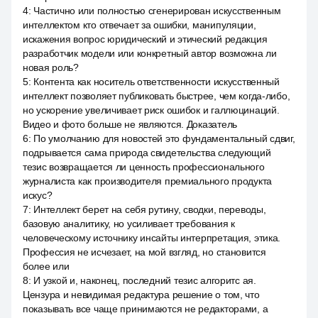
4
:
Частично или полностью сгенерирован искусственным
интеллектом кто отвечает за ошибки, манипуляции,
искажения вопрос юридический и этический редакция
разработчик модели или конкретный автор возможна ли
новая роль?
5
:
Контента как носитель ответственности искусственный
интеллект позволяет публиковать быстрее, чем когда-либо,
но ускорение увеличивает риск ошибок и галлюцинаций.
Видео и фото больше не являются. Доказатель
6
:
По умолчанию для новостей это фундаментальный сдвиг,
подрывается сама природа свидетельства следующий
тезис возвращается ли ценность профессионального
журналиста как производителя премиального продукта
искус?
7
:
Интеллект берет на себя рутину, сводки, переводы,
базовую аналитику, но усиливает требования к
человеческому источнику инсайты интерпретация, этика.
Профессия не исчезает, на мой взгляд, но становится
более или
8
:
И узкой и, наконец, последний тезис алгоритс ая.
Цензура и невидимая редактура решение о том, что
показывать все чаще принимаются не редакторами, а