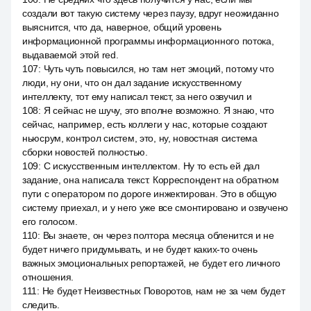
создали вот такую систему через паузу, вдруг неожиданно
выяснится, что да, наверное, общий уровень
информационной программы информационного потока,
выдаваемой этой red.
107
:
Чуть чуть повысился, но там нет эмоций, потому что
люди, ну они, что он дал задание искусственному
интеллекту, тот ему написал текст, за него озвучил и
108
:
Я сейчас не шучу, это вполне возможно. Я знаю, что
сейчас, например, есть коллеги у нас, которые создают
ньюсрум, контрол систем, это, ну, новостная система
сборки новостей полностью.
109
:
С искусственным интеллектом. Ну то есть ей дал
задание, она написала текст. Корреспондент на обратном
пути с оператором по дороге инжектирован. Это в общую
систему приехал, и у него уже все смонтировано и озвучено
его голосом.
110
:
Вы знаете, он через полтора месяца обленится и не
будет ничего придумывать, и не будет каких-то очень
важных эмоциональных репортажей, не будет его личного
отношения.
111
:
Не будет Неизвестных Поворотов, нам не за чем будет
следить.