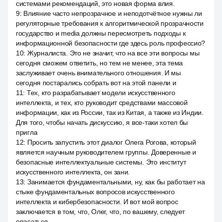
системами рекомендаций, это новая форма влия.
9
:
Влияние часто непрозрачное и неподотчётное нужны ли
регуляторные требования к алгоритмической прозрачности
государство и media должны пересмотреть подходы к
информационной безопасности где здесь роль профессио?
10
:
Журналиста. Это не значит, что на все эти вопросы мы
сегодня сможем ответить, но тем не менее, эта тема
заслуживает очень внимательного отношения. И мы
сегодня постарались собрать вот на этой панели и
11
:
Тех, кто разрабатывает модели искусственного
интеллекта, и тех, кто руководит средствами массовой
информации, как из России, так из Китая, а также из Индии.
Для того, чтобы начать дискуссию, я все-таки хотел бы
пригла
12
:
Просить запустить этот диалог Олега Рогова, который
является научным руководителем группы. Доверенные и
безопасные интеллектуальные системы. Это институт
искусственного интеллекта, он зани.
13
:
Занимается фундаментальными, ну, как бы работает на
стыке фундаментальных вопросов искусственного
интеллекта и кибербезопасности. И вот мой вопрос
заключается в том, что, Олег, что, по вашему, следует
опасаться