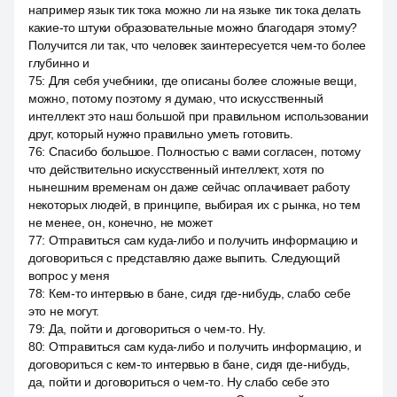
например язык тик тока можно ли на языке тик тока делать
какие-то штуки образовательные можно благодаря этому?
Получится ли так, что человек заинтересуется чем-то более
глубинно и
75
:
Для себя учебники, где описаны более сложные вещи,
можно, потому поэтому я думаю, что искусственный
интеллект это наш большой при правильном использовании
друг, который нужно правильно уметь готовить.
76
:
Спасибо большое. Полностью с вами согласен, потому
что действительно искусственный интеллект, хотя по
нынешним временам он даже сейчас оплачивает работу
некоторых людей, в принципе, выбирая их с рынка, но тем
не менее, он, конечно, не может
77
:
Отправиться сам куда-либо и получить информацию и
договориться с представляю даже выпить. Следующий
вопрос у меня
78
:
Кем-то интервью в бане, сидя где-нибудь, слабо себе
это не могут.
79
:
Да, пойти и договориться о чем-то. Ну.
80
:
Отправиться сам куда-либо и получить информацию, и
договориться с кем-то интервью в бане, сидя где-нибудь,
да, пойти и договориться о чем-то. Ну слабо себе это