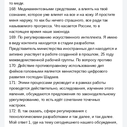
то меди.
168
:
Медикаментозными средствами, а влиять на твоё
сознание, которое уже влияет на все и на кожу. И простите
меня наружу, то как бы ничего страшного, все ради так
называемого прогресса. Что касается России, то в
настоящее время наше законода
169
:
По регулированию искусственного интеллекта. Я имею
в виду контента находится в стадии разработки.
Представитель министерства иностранных дел находится и
активно участвует в работе созданной в прошлом, 25 году
межведомственной рабочей группы. По вопросу противо
170
:
Действие противоправному использованию дип
фейков головными является министерство цифрового
развития господин Шадаев.
171
:
Этими процессами руководит и в рамках работы
проводятся действительно, исследования, изучение этого
явления, обсуждаются предложения по законодательному
урегулированию, то есть идёт сочетание точечных
настроек.
172
:
В, так сказать, сфере регулирования с
технологическими разработками и так далее, и так далее.
Мой ответ 1, где на тему сегодняшнего нашего обсуждения,