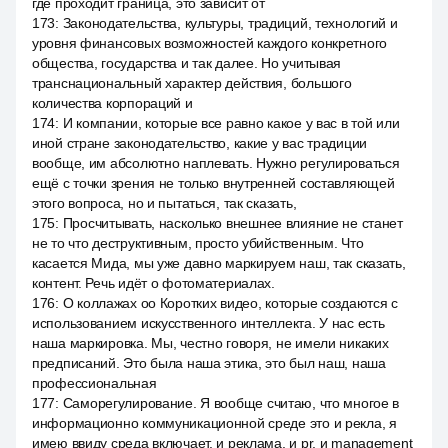
где проходит граница, это зависит от
173
:
Законодательства, культуры, традиций, технологий и
уровня финансовых возможностей каждого конкретного
общества, государства и так далее. Но учитывая
транснациональный характер действия, большого
количества корпораций и
174
:
И компании, которые все равно какое у вас в той или
иной стране законодательство, какие у вас традиции
вообще, им абсолютно наплевать. Нужно регулироваться
ещё с точки зрения не только внутренней составляющей
этого вопроса, но и пытаться, так сказать,
175
:
Просчитывать, насколько внешнее влияние не станет
не то что деструктивным, просто убийственным. Что
касается Мида, мы уже давно маркируем наш, так сказать,
контент. Речь идёт о фотоматериалах.
176
:
О коллажах оо Коротких видео, которые создаются с
использованием искусственного интеллекта. У нас есть
наша маркировка. Мы, честно говоря, не имели никаких
предписаний. Это была наша этика, это был наш, наша
профессиональная
177
:
Саморегулирование. Я вообще считаю, что многое в
информационно коммуникационной среде это и рекла, я
имею ввиду среда включает, и реклама, и pr, и management