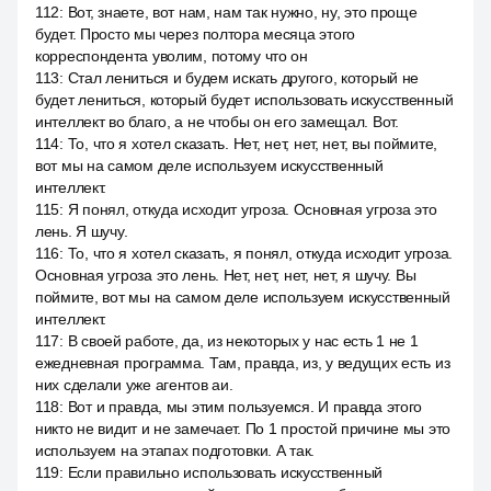
112
:
Вот, знаете, вот нам, нам так нужно, ну, это проще
будет. Просто мы через полтора месяца этого
корреспондента уволим, потому что он
113
:
Стал лениться и будем искать другого, который не
будет лениться, который будет использовать искусственный
интеллект во благо, а не чтобы он его замещал. Вот.
114
:
То, что я хотел сказать. Нет, нет, нет, нет, вы поймите,
вот мы на самом деле используем искусственный
интеллект.
115
:
Я понял, откуда исходит угроза. Основная угроза это
лень. Я шучу.
116
:
То, что я хотел сказать, я понял, откуда исходит угроза.
Основная угроза это лень. Нет, нет, нет, нет, я шучу. Вы
поймите, вот мы на самом деле используем искусственный
интеллект.
117
:
В своей работе, да, из некоторых у нас есть 1 не 1
ежедневная программа. Там, правда, из, у ведущих есть из
них сделали уже агентов аи.
118
:
Вот и правда, мы этим пользуемся. И правда этого
никто не видит и не замечает. По 1 простой причине мы это
используем на этапах подготовки. А так.
119
:
Если правильно использовать искусственный