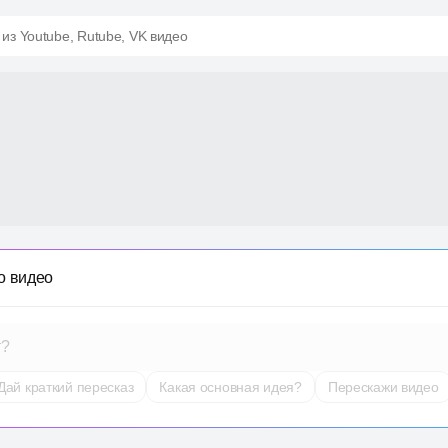
 из Youtube, Rutube, VK видео
о видео
т?
Дай краткий пересказ
Какая основная идея?
Перескажи видео