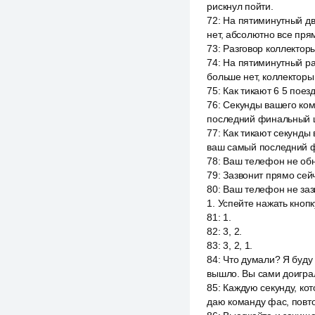
рискнул пойти.
72
:
На пятиминутный дв
нет, абсолютно все прям
73
:
Разговор коллекторы
74
:
На пятиминутный ра
больше нет, коллекторы
75
:
Как тикают 6 5 поезд
76
:
Секунды вашего ком
последний финальный ш
77
:
Как тикают секунды 
ваш самый последний ф
78
:
Ваш телефон не обну
79
:
Зазвонит прямо сейча
80
:
Ваш телефон не зазв
1. Успейте нажать кноп
81
:
1.
82
:
3, 2.
83
:
3, 2, 1.
84
:
Что думали? Я буду 
вышло. Вы сами доигра
85
:
Каждую секунду, ко
даю команду фас, повто