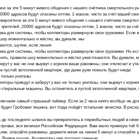
ое за эти 5 минут живого общения с нашего счётчика смертельного р
20000 адресов будут спасены оптом, 1 махом, чисто за счёт вашей сме
вероятное за эти 5 минут живого общения с нашего счётчика смертел
 зрителей, 20000 адресов будут спасены оптом, 1 махом, чисто за сч
ка для системы, чтобы коллекторы развернули свои грузовики. Если в
 шоу моментально и жёстко, вы думали, мы
аются, шутим, если линия.
ка для системы, чтобы коллекторы развернули свои грузовики. Но есл
онить, правила шоу моментально и жёстко ужесточаются. Вы думали, 
берут у вас не они вырвут с корнем ваши раковины, они отключат и у
в пустой затопленной квартире, где даже руки помыть будет негде.
только унитазы.
екторы приедут и заберут у вас не только унитазы, они вырвут с корн
 стиральные машины. Вы останетесь в пустой затопленной квартире, 
Включаем самый страшный таймер. Если за 2 часа никто вообще не до
и будет Гробовая тишина, вот тогда пойдёт тотальная зачистка. В расх
а до последнего шланга вы превратитесь в первобытных людей в своих
тровье, вся великая Российская Федерация. Вам мало примера той б
лки, спасайте раковины, держите меня на линии 5 минут и спасайте 
 1. Время пошло. Коллекторы уже достают гаечные.