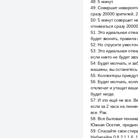
48
:
5 минут.
49
:
Совершит невероятн
сразу 20000 зрителей, 
50
:
5 минут совершит не
отниматься сразу 20000
51
:
Это идеальная отмаз
будет звонить, правила
52
:
Но струсите ужесточ
53
:
Это идеальная отмаз
если никто не будет зв
54
:
Будет молчать, и за
машины, вы останетесь 
55
:
Коллекторы приедут 
56
:
Будет молчать, колл
отключат и утащат ваши
будет негде.
57
:
И это ещё не все. 
если за 2 часа на лини
все. Рак.
58
:
Вся бытовая техник
Южная Осетия, приднес
59
:
Спасайте свои стира
Набирайте 0 8 2 1 1 6,