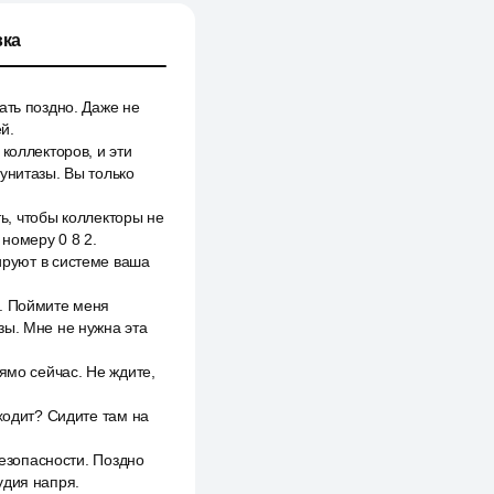
ка
ать поздно. Даже не
й.
коллекторов, и эти
унитазы. Вы только
ть, чтобы коллекторы не
 номеру 0 8 2.
окируют в системе ваша
е. Поймите меня
зы. Мне не нужна эта
ямо сейчас. Не ждите,
ходит? Сидите там на
безопасности. Поздно
удия напря.