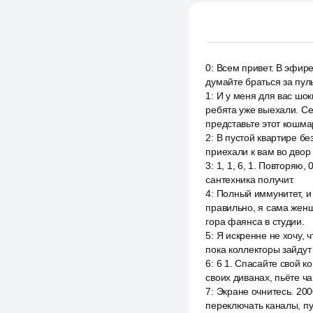
0
:
Всем привет. В эфире
думайте браться за пуль
1
:
И у меня для вас шок
ребята уже выехали. Се
представьте этот кошмар
2
:
В пустой квартире бе
приехали к вам во двор
3
:
1, 1, 6, 1. Повторяю,
сантехника получит.
4
:
Полный иммунитет, и
правильно, я сама женщ
гора фаянса в студии.
5
:
Я искренне не хочу, 
пока коллекторы зайдут 
6
:
6 1. Спасайте свой к
своих диванах, пьёте ча
7
:
Экране очнитесь. 200
переключать каналы, пу