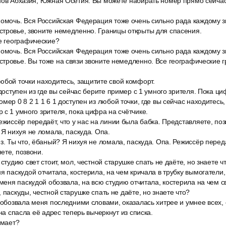
онов Абхазия, Южная Осетия. Вы можете набирать номер прямо сейча
омочь. Вся Российская Федерация тоже очень сильно рада каждому зв
стровье, звоните немедленно. Границы открыты для спасения.
се географические?
омочь. Вся Российская Федерация тоже очень сильно рада каждому зв
тровье. Вы тоже на связи звоните немедленно. Все географические 
юбой точки находитесь, защитите свой комфорт.
 доступен из где вы сейчас берите пример с 1 умного зрителя. Пока ци
мер 0 8 2 1 1 6 1 доступен из любой точки, где вы сейчас находитесь
 с 1 умного зрителя, пока цифра на счётчике.
ежиссёр передаёт, что у нас на линии была бабка. Представляете, поз
 Я нихуя не ломала, паскуда. Опа.
з. Ты что, ёбаный? Я нихуя не ломала, паскуда. Опа. Режиссёр переда
ете, позвони.
 студию свет стоит, мол, честной старушке спать не даёте, но знаете ч
я паскудой отчитала, костерила, на чем кричала в трубку вымогатели,
 меня паскудой обозвала, на всю студию отчитала, костерила на чем св
 паскуды, честной старушке спать не даёте, но знаете что?
 обозвала меня последними словами, оказалась хитрее и умнее всех,
она спасла её адрес теперь вычеркнут из списка.
умает?