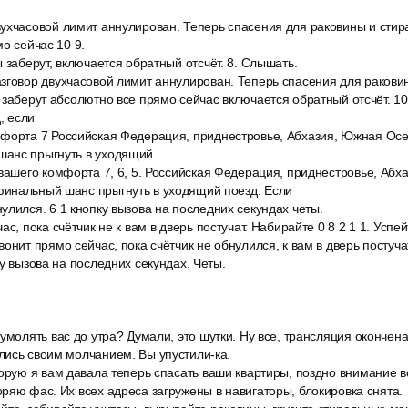
ухчасовой лимит аннулирован. Теперь спасения для раковины и сти
о сейчас 10 9.
 заберут, включается обратный отсчёт. 8. Слышать.
зговор двухчасовой лимит аннулирован. Теперь спасения для раков
 заберут абсолютно все прямо сейчас включается обратный отсчёт. 1
, если
форта 7 Российская Федерация, приднестровье, Абхазия, Южная Осе
анс прыгнуть в уходящий.
вашего комфорта 7, 6, 5. Российская Федерация, приднестровье, Абх
инальный шанс прыгнуть в уходящий поезд. Если
лился. 6 1 кнопку вызова на последних секундах четы.
с, пока счётчик не к вам в дверь постучат. Набирайте 0 8 2 1 1. Успей
онит прямо сейчас, пока счётчик не обнулился, к вам в дверь постучат
ку вызова на последних секундах. Четы.
умолять вас до утра? Думали, это шутки. Ну все, трансляция окончен
лись своим молчанием. Вы упустили-ка.
торую я вам давала теперь спасать ваши квартиры, поздно внимание 
ряю фас. Их всех адреса загружены в навигаторы, блокировка снята.