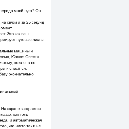
 передо мной пуст? Он
на связи и за 25 секунд
момент
ет. Это как ваш
формирует путевые листы
иральные машины и
бхазия, Южная Осетия.
стему, пока она не
ры и спасётся.
 базу окончательно.
финальный
 На экране загорается
лазах, как толь
егда, и автоматическая
о, что никто так и не