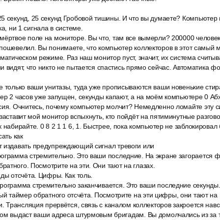
5 секунд, 25 секунд Гробовой тишины. И что вы думаете? Компьютер
ка, ни 1 сигнала в системе.
ёртвое поле на мониторе. Вы что, там все вымерли? 200000 человек 
 пошевелил. Вы понимаете, что компьютер коллекторов в этот самый 
матическом режиме. Раз наш монитор пуст, значит, их система считыва
и видят, что никто не пытается спастись прямо сейчас. Автоматика 
е только ваши унитазы, туда уже прописываются ваши новенькие ст
ер 2 часов уже запущен, секунды капают, а на моём компьютере 0 А
сия. Очнитесь, почему компьютер молчит? Немедленно ломайте эту си
 заставит мой монитор вспыхнуть, кто пойдёт на пятиминутные разгово
 набирайте. 0 8 2 1 1 6, 1. Быстрее, пока компьютер не заблокировал
сать как
 издавать предупреждающий сигнал тревоги или
ограмма стремительно. Это ваши последние. На экране загорается 
атного. Посмотрите на эти. Они тают на глазах.
ды отсчёта. Цифры. Как толь.
рограмма стремительно заканчивается. Это ваши последние секунды.
таймер обратного отсчёта. Посмотрите на эти цифры, они тают на г
и. Трансляция прервётся, связь с каналом коллекторов закроется навс
ом выдаст ваши адреса штурмовым бригадам. Вы домолчались из за тог