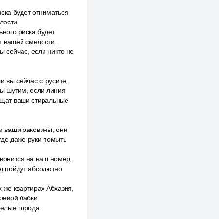
иска будет отниматься
лости.
ьного риска будет
ёт вашей смелости.
ы сейчас, если никто не
и вы сейчас струсите,
мы шутим, если линия
тащат ваши стиральные
ем ваши раковины, они
где даже руки помыть
звонится на наш номер,
од пойдут абсолютно
 же квартирах Абхазия,
оевой бабки.
целые города.