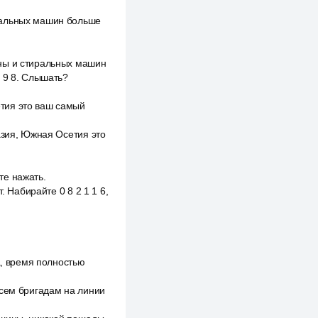
ральных машин больше
ины и стиральных машин
0 9 8. Слышать?
тия это ваш самый
азия, Южная Осетия это
те нажать.
. Набирайте 0 8 2 1 1 6,
а, время полностью
всем бригадам на линии