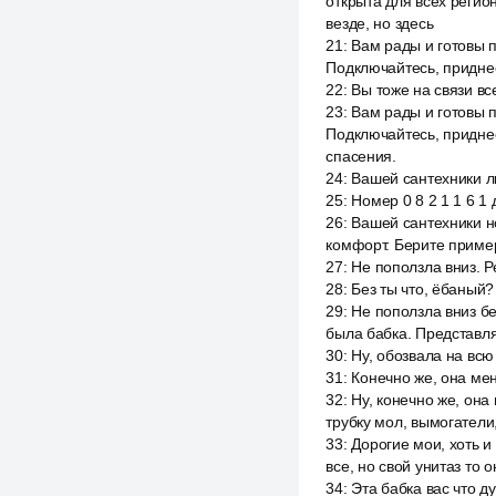
открыта для всех реги
везде, но здесь
21
:
Вам рады и готовы п
Подключайтесь, придне
22
:
Вы тоже на связи в
23
:
Вам рады и готовы п
Подключайтесь, приднес
спасения.
24
:
Вашей сантехники л
25
:
Номер 0 8 2 1 1 6 1
26
:
Вашей сантехники но
комфорт. Берите пример
27
:
Не поползла вниз. Р
28
:
Без ты что, ёбаный?
29
:
Не поползла вниз бе
была бабка. Представля
30
:
Ну, обозвала на всю
31
:
Конечно же, она мен
32
:
Ну, конечно же, она
трубку мол, вымогатели,
33
:
Дорогие мои, хоть и
все, но свой унитаз то 
34
:
Эта бабка вас что д