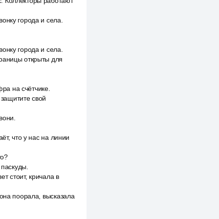
с. Коллекторы работают
онку города и села.
онку города и села.
границы открыты для
фра на счётчике.
, защитите свой
вони.
ёт, что у нас на линии
то?
 паскуды.
ет стоит, кричала в
 она поорала, высказала