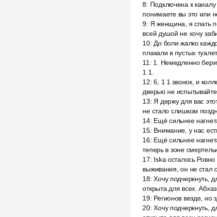
8
:
Подключена к каналу
понимаете вы это или н
9
:
Я женщина, я спать п
всей душой не хочу заб
10
:
До боли жалко каждо
плакали в пустых туале
11
:
1. Немедленно берит
1 1.
12
:
6, 1 1 звонок, и ко
дверью не испытывайте
13
:
Я держу для вас этот
не стало слишком поздно
14
:
Ещё сильнее нагнета
15
:
Внимание, у нас ест
16
:
Ещё сильнее нагнета
теперь в зоне смертель
17
:
Iska осталось Ровно
выживания, он не стал с
18
:
Хочу подчеркнуть, 
открыта для всех. Абха
19
:
Регионов везде, но 
20
:
Хочу подчеркнуть, 