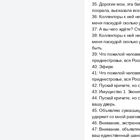
35
:
Дорогие мои, эта ба
поорала, высказала все,
36
:
Коллекторы к ней не
меня паскудой сколько 
37
:
А вы чего ждёте? С
38
:
Коллекторы к ней не
меня паскудой сколько 
быть.
39
:
Что пожилой челове
приднестровье, вся Рос
40
:
Эфире.
41
:
Что пожилой челове
приднестровье, вся Рос
42
:
Пускай кричите, но с
43
:
Имущество 1. Звонит
44
:
Пускай кричите, но 
вашу дверь.
45
:
Объявляю сумасшедш
удержит со мной разгов
46
:
Внимание, экстренн
47
:
Внимание, объявляю
ваш единственный шанс 