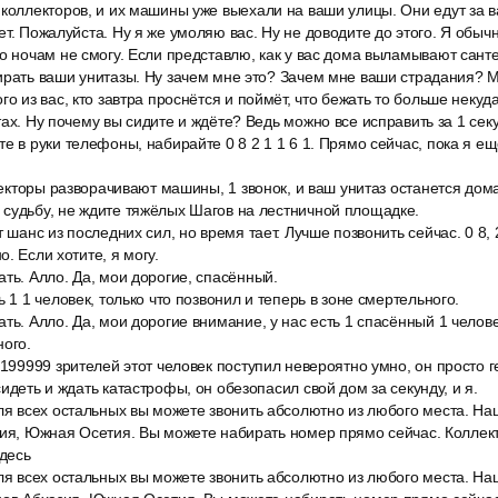
 коллекторов, и их машины уже выехали на ваши улицы. Они едут за 
ет. Пожалуйста. Ну я же умоляю вас. Ну не доводите до этого. Я обыч
о ночам не смогу. Если представлю, как у вас дома выламывают санте
ирать ваши унитазы. Ну зачем мне это? Зачем мне ваши страдания? М
го из вас, кто завтра проснётся и поймёт, что бежать то больше некуда
тах. Ну почему вы сидите и ждёте? Ведь можно все исправить за 1 сек
е в руки телефоны, набирайте 0 8 2 1 1 6 1. Прямо сейчас, пока я ещё
ллекторы разворачивают машины, 1 звонок, и ваш унитаз останется дома
 судьбу, не ждите тяжёлых Шагов на лестничной площадке.
 шанс из последних сил, но время тает. Лучше позвонить сейчас. 0 8, 2
. Если хотите, я могу.
ть. Алло. Да, мои дорогие, спасённый.
ь 1 1 человек, только что позвонил и теперь в зоне смертельного.
ть. Алло. Да, мои дорогие внимание, у нас есть 1 спасённый 1 челове
ного.
 199999 зрителей этот человек поступил невероятно умно, он просто 
идеть и ждать катастрофы, он обезопасил свой дом за секунду, и я.
для всех остальных вы можете звонить абсолютно из любого места. На
зия, Южная Осетия. Вы можете набирать номер прямо сейчас. Коллек
здесь
для всех остальных вы можете звонить абсолютно из любого места. На