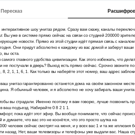
Пересказ
Расшифров
 интерактивное шоу унитаз рядом. Сразу вам скажу, каналы переключ
т. Вы уже в системе прямо сейчас на связи со студией 200000 зрителе
ирующие новости. Прямо из этой студии идёт прямая связь с каналом 
годня. Они придут абсолютно к каждому из вас домой и заберут ваши 
, вы оста.
з самого главного удобства цивилизации. Как этого избежать, что дела
 и не постучали в дверь? Выход есть прямо сейчас. Срочно звоните по
 0, 8, 2, 1, 1, 6, 1. Как только вы наберёте этот номер, ваш адрес забл
 ваш унитаз гарантированно останется дома на своём законном мест
ина. Я обычный человек, и я абсолютно не хочу забирать ваши унита
чтобы вы страдали. Именно поэтому я вам говорю, лучше позвонить пр
в ваш подъезд. Набирайте 0 8 2 1 1.
омфорт, пока идёт этот эфир. Вы вообще понимаете, что сейчас проис
й и думаете, что вас это не коснётся, что это просто шутка на
000 человек сейчас смотрят на меня, и у всех вас 1 и та же иллюзия 
ти назад. Нет, ваши телевизоры и телефоны уже выдали вас. Наша ст