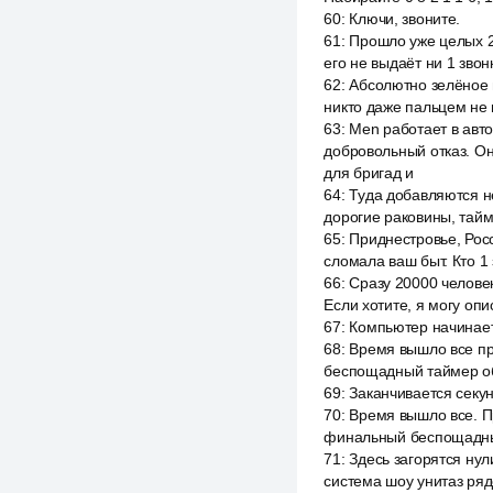
60
:
Ключи, звоните.
61
:
Прошло уже целых 2
его не выдаёт ни 1 звон
62
:
Абсолютно зелёное м
никто даже пальцем не
63
:
Men работает в авто
добровольный отказ. Он
для бригад и
64
:
Туда добавляются н
дорогие раковины, тайм
65
:
Приднестровье, Рос
сломала ваш быт. Кто 1
66
:
Сразу 20000 человек
Если хотите, я могу опи
67
:
Компьютер начинает
68
:
Время вышло все пр
беспощадный таймер обр
69
:
Заканчивается секун
70
:
Время вышло все. П
финальный беспощадный 
71
:
Здесь загорятся нул
система шоу унитаз ряд