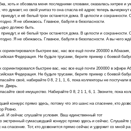
бка, хоть и обозвала меня последними словами, оказалась хитрее и у
 что думает, но свой унитаз то она спасла её адрес теперь вычеркнут 
 приедут, и её белый трон останется дома. В целости и сохранности.
угодно. Я не обижаюсь. Главное, бабуля в безопасности.
тыдно должно быть.
 приедут, и её белый трон останется дома. В целости и сохранности.
угодно. Я не обижаюсь. Главное, бабуля в безопасности. А вы чего ж
к сориентировался быстрее вас, нас все ещё почти 200000 в Абхазия
сийская Федерация. Не будьте трусами, берите пример с боевой бабуш
к сориентировался быстрее вас, нас все ещё почти 200000 в эфире А
сийская Федерация. Не будьте трусами, берите пример с боевой бабуш
пасайте своё, набирайте 0 8, 2 1, 1, 6, пока коллекторы не постучали 
е. Дверь.
спасайте своё имущество. Набирайте 0 8, 2 1 1, 6, 1. Звоните, пока ко
ий конкурс прямо здесь, потому что это шанс на спасение, кто дозв
ор Ровно.
ый. И сейчас слушайте условия. Ваш единственный тот
 экстренный сумасшедший конкурс прямо здесь и сейчас. Слушайте у
на спасение. Тот, кто дозвонится прямо сейчас и удержит со мной ра