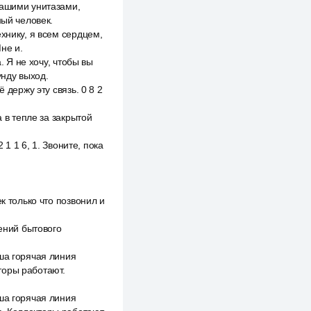
вашими унитазами,
ный человек.
хнику, я всем сердцем,
не и.
. Я не хочу, чтобы вы
унду выход.
 держу эту связь. 0 8 2
 в тепле за закрытой
 1 1 6, 1. Звоните, пока
к только что позвонил и
гений бытового
ша горячая линия
торы работают.
ша горячая линия