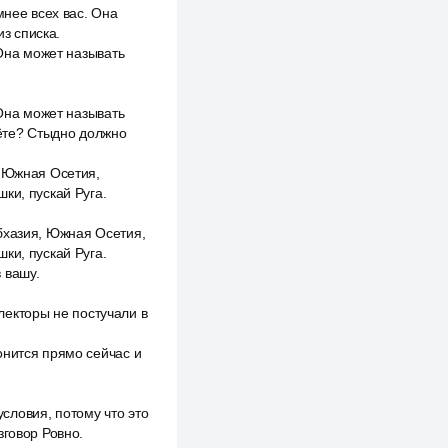
мнее всех вас. Она
из списка.
 Она может называть
 Она может называть
дёте? Стыдно должно
, Южная Осетия,
ки, пускай Руга.
бхазия, Южная Осетия,
ки, пускай Руга.
в вашу.
ллекторы не постучали в
онится прямо сейчас и
словия, потому что это
зговор Ровно.