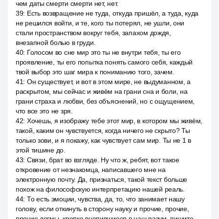
чем даты смерти смерти нет, нет.
39
:
Есть возвращение не туда, откуда пришёл, а туда, куда
не решился войти, и те, кого ты потерял, не ушли, они
стали пространством вокруг тебя, запахом дождя,
внезапной болью в груди.
40
:
Голосом во сне мир это ты не внутри тебя, ты его
проявление, ты его попытка понять самого себя, каждый
твой выбор это шаг мира к пониманию того, зачем.
41
:
Он существует, и вот в этом мире, не выдуманном, а
раскрытом, мы сейчас и живём на грани сна и боли, на
грани страха и любви, без объяснений, но с ощущением,
что все это не зря.
42
:
Хочешь, я изображу тебе этот мир, в котором мы живём,
такой, каким он чувствуется, когда ничего не скрыто? Ты
только зови, и я покажу, как чувствует сам мир. Ты не 1 в
этой тишине до.
43
:
Связи, брат во взгляде. Ну что ж, ребят, вот такое
откровение от незнакомца, написавшего мне на
электронную почту. Да, признаться, такой текст больше
похож на философскую интерпретацию нашей реаль.
44
:
То есть эмоции, чувства, да, то, что занимает нашу
голову, если откинуть в сторону науку и прочие, прочие,
прочие догмы, крепко вцепившиеся в наш разум, пишите