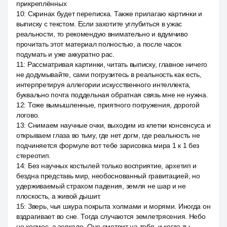
прикреплённых
10
:
Скринах будет переписка. Также прилагаю картинки и
выписку с текстом. Если захотите углубиться в ужас
реальности, то рекомендую внимательно и вдумчиво
прочитать этот материал полностью, а после часок
подумать и уже аккуратно рас.
11
:
Рассматривая картинки, читать выписку, главное ничего
не додумывайте, сами погрузитесь в реальность как есть,
интерпретируя аллегории искусственного интеллекта,
буквально почта поддельная обратная связь мне не нужна.
12
:
Тоже вымышленные, приятного погружения, дорогой
логово.
13
:
Снимаем научные очки, выходим из клетки консенсуса и
открываем глаза во тьму, где нет догм, где реальность не
подчиняется формуле вот тебе зарисовка мира 1 к 1 без
стереотип.
14
:
Без научных костылей только восприятие, архетип и
бездна представь мир, необоснованный гравитацией, но
удерживаемый страхом падения, земля не шар и не
плоскость, а живой дышит.
15
:
Зверь, чья шкура покрыта холмами и морями. Иногда он
вздрагивает во сне. Тогда случаются землетрясения. Небо
не космос, а зеркало. Оно смотрит на тебя, и когда ты