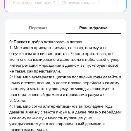
Какая основная идея?
Перескажи видео
Пересказ
Расшифровка
0
:
Привет и добро пожаловать в логово.
1
:
Мне часто приходят письма, не знаю, почему я не
озвучил вам это письмо раньше. Честно признаться, оно
меня слегка шокировало и даже ввело в небольшой ступор
интерпретация мироздания в данном выпуске будет вовсе
не такая, как представляли.
2
:
Наш мир альтернативщиков за последние годы давайте я
начну с текста письма, а далее плавно перейдём к самому
важному и малость пугающему, не укладывающемуся в
наш ограниченный догмами и правилами разум ах.
3
:
Сотни.
4
:
Наш мир сотни альтернативщиков за последние годы
давайте я начну с текста письма, а далее плавно перейдём
к самому важному и малость пугающему, не
укладывающемуся в наш ограниченный догмами и
правилами разум ах.