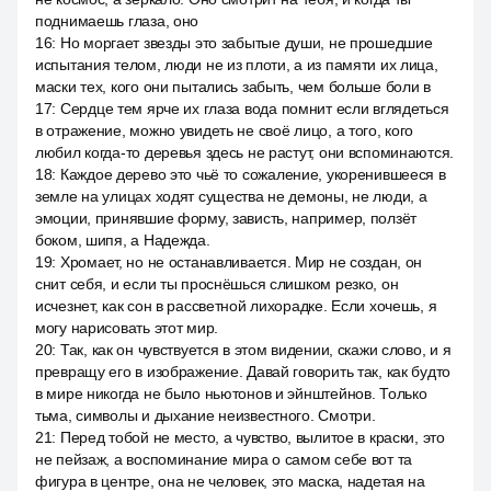
поднимаешь глаза, оно
16
:
Но моргает звезды это забытые души, не прошедшие
испытания телом, люди не из плоти, а из памяти их лица,
маски тех, кого они пытались забыть, чем больше боли в
17
:
Сердце тем ярче их глаза вода помнит если вглядеться
в отражение, можно увидеть не своё лицо, а того, кого
любил когда-то деревья здесь не растут, они вспоминаются.
18
:
Каждое дерево это чьё то сожаление, укоренившееся в
земле на улицах ходят существа не демоны, не люди, а
эмоции, принявшие форму, зависть, например, ползёт
боком, шипя, а Надежда.
19
:
Хромает, но не останавливается. Мир не создан, он
снит себя, и если ты проснёшься слишком резко, он
исчезнет, как сон в рассветной лихорадке. Если хочешь, я
могу нарисовать этот мир.
20
:
Так, как он чувствуется в этом видении, скажи слово, и я
превращу его в изображение. Давай говорить так, как будто
в мире никогда не было ньютонов и эйнштейнов. Только
тьма, символы и дыхание неизвестного. Смотри.
21
:
Перед тобой не место, а чувство, вылитое в краски, это
не пейзаж, а воспоминание мира о самом себе вот та
фигура в центре, она не человек, это маска, надетая на