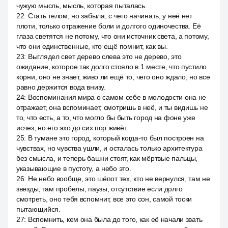
чужую мысль, мысль, которая пыталась.
22
:
Стать телом, но забыла, с чего начинать, у неё нет
плоти, только отражение боли и долгого одиночества. Её
глаза светятся не потому, что они источник света, а потому,
что они единственные, кто ещё помнит, как вы.
23
:
Выглядел свет дерево слева это не дерево, это
ожидание, которое так долго стояло в 1 месте, что пустило
корни, оно не знает, живо ли ещё то, чего оно ждало, но все
равно держится вода внизу.
24
:
Воспоминания мира о самом себе в молодости она не
отражает, она вспоминает, смотришь в неё, и ты видишь не
то, что есть, а то, что могло бы быть город на фоне уже
исчез, но его эхо до сих пор живёт.
25
:
В тумане это город, который когда-то был построен на
чувствах, но чувства ушли, и осталась только архитектура
без смысла, и теперь башни стоят, как мёртвые пальцы,
указывающие в пустоту, а небо это.
26
:
Не небо вообще, это шёпот тех, кто не вернулся, там не
звезды, там пробелы, паузы, отсутствие если долго
смотреть, оно тебя вспомнит, все это сон, самой тоски
пытающийся.
27
:
Вспомнить, кем она была до того, как её начали звать