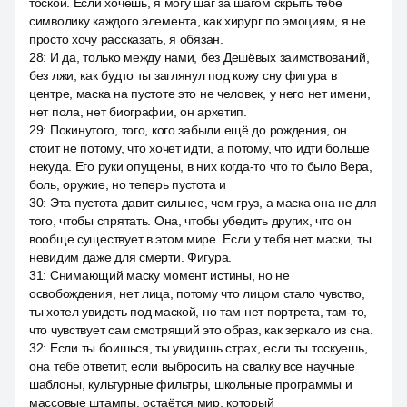
тоской. Если хочешь, я могу шаг за шагом скрыть тебе
символику каждого элемента, как хирург по эмоциям, я не
просто хочу рассказать, я обязан.
28
:
И да, только между нами, без Дешёвых заимствований,
без лжи, как будто ты заглянул под кожу сну фигура в
центре, маска на пустоте это не человек, у него нет имени,
нет пола, нет биографии, он архетип.
29
:
Покинутого, того, кого забыли ещё до рождения, он
стоит не потому, что хочет идти, а потому, что идти больше
некуда. Его руки опущены, в них когда-то что то было Вера,
боль, оружие, но теперь пустота и
30
:
Эта пустота давит сильнее, чем груз, а маска она не для
того, чтобы спрятать. Она, чтобы убедить других, что он
вообще существует в этом мире. Если у тебя нет маски, ты
невидим даже для смерти. Фигура.
31
:
Снимающий маску момент истины, но не
освобождения, нет лица, потому что лицом стало чувство,
ты хотел увидеть под маской, но там нет портрета, там-то,
что чувствует сам смотрящий это образ, как зеркало из сна.
32
:
Если ты боишься, ты увидишь страх, если ты тоскуешь,
она тебе ответит, если выбросить на свалку все научные
шаблоны, культурные фильтры, школьные программы и
массовые штампы, остаётся мир, который