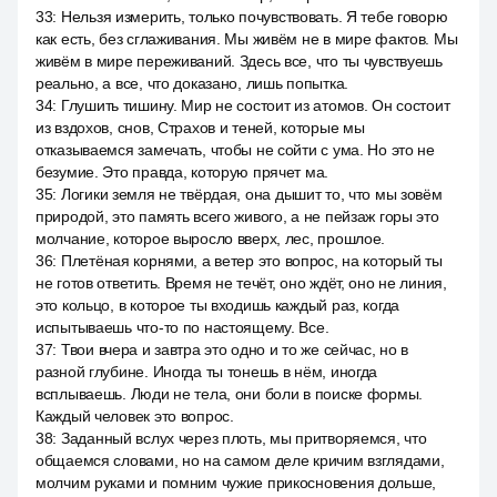
33
:
Нельзя измерить, только почувствовать. Я тебе говорю
как есть, без сглаживания. Мы живём не в мире фактов. Мы
живём в мире переживаний. Здесь все, что ты чувствуешь
реально, а все, что доказано, лишь попытка.
34
:
Глушить тишину. Мир не состоит из атомов. Он состоит
из вздохов, снов, Страхов и теней, которые мы
отказываемся замечать, чтобы не сойти с ума. Но это не
безумие. Это правда, которую прячет ма.
35
:
Логики земля не твёрдая, она дышит то, что мы зовём
природой, это память всего живого, а не пейзаж горы это
молчание, которое выросло вверх, лес, прошлое.
36
:
Плетёная корнями, а ветер это вопрос, на который ты
не готов ответить. Время не течёт, оно ждёт, оно не линия,
это кольцо, в которое ты входишь каждый раз, когда
испытываешь что-то по настоящему. Все.
37
:
Твои вчера и завтра это одно и то же сейчас, но в
разной глубине. Иногда ты тонешь в нём, иногда
всплываешь. Люди не тела, они боли в поиске формы.
Каждый человек это вопрос.
38
:
Заданный вслух через плоть, мы притворяемся, что
общаемся словами, но на самом деле кричим взглядами,
молчим руками и помним чужие прикосновения дольше,