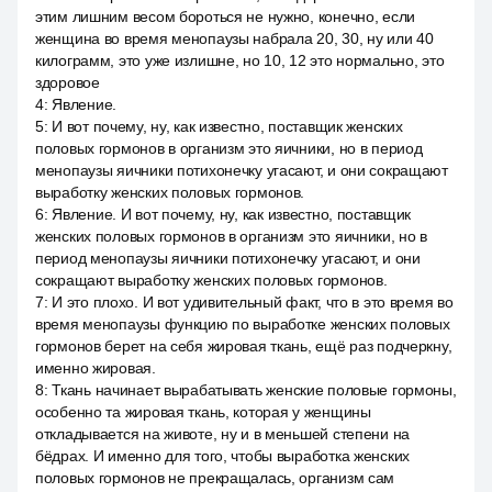
этим лишним весом бороться не нужно, конечно, если
женщина во время менопаузы набрала 20, 30, ну или 40
килограмм, это уже излишне, но 10, 12 это нормально, это
здоровое
4
:
Явление.
5
:
И вот почему, ну, как известно, поставщик женских
половых гормонов в организм это яичники, но в период
менопаузы яичники потихонечку угасают, и они сокращают
выработку женских половых гормонов.
6
:
Явление. И вот почему, ну, как известно, поставщик
женских половых гормонов в организм это яичники, но в
период менопаузы яичники потихонечку угасают, и они
сокращают выработку женских половых гормонов.
7
:
И это плохо. И вот удивительный факт, что в это время во
время менопаузы функцию по выработке женских половых
гормонов берет на себя жировая ткань, ещё раз подчеркну,
именно жировая.
8
:
Ткань начинает вырабатывать женские половые гормоны,
особенно та жировая ткань, которая у женщины
откладывается на животе, ну и в меньшей степени на
бёдрах. И именно для того, чтобы выработка женских
половых гормонов не прекращалась, организм сам