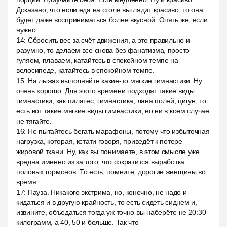
Доказано, что если еда на столе выглядит красиво, то она
будет даже восприниматься более вкусной. Опять же, если
нужно.
14
:
Сбросить вес за счёт движения, а это правильно и
разумно, то делаем все снова без фанатизма, просто
гуляем, плаваем, катайтесь в спокойном темпе на
велосипеде, катайтесь в спокойном темпе.
15
:
На лыжах выполняйте какие-то мягкие гимнастики. Ну
очень хорошо. Для этого времени подходят такие виды
гимнастики, как пилатес, гимнастика, лана полей, цигун, то
есть вот такие мягкие виды гимнастики, но ни в коем случае
не тягайте.
16
:
Не пытайтесь бегать марафоны, потому что избыточная
нагрузка, которая, кстати говоря, приведёт к потере
жировой ткани. Ну, как вы понимаете, в этом смысле уже
вредна именно из за того, что сократится выработка
половых гормонов. То есть, помните, дорогие женщины во
время
17
:
Пауза. Никакого экстрима, но, конечно, не надо и
кидаться и в другую крайность, то есть сидеть сиднем и,
извините, объедаться тогда уж точно вы наберёте не 20:30
килограмм, а 40, 50 и больше. Так что