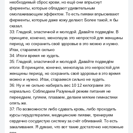
необходимый сброс крови, но ещё они впрыснут
ферменты, которые обладают удивительным
омолаживающим эффектом. То есть пиявки впрыскивают
ферменты, которые даже кожу делают. Более такой, я бы
сказал.
33
:
Гладкой, эластичной и молодой. Давайте подведём. В
принципе, конечно, менопауза это непростой для женщины
период, но сохранить своё здоровье в это можно и нужно.
Итак, стараемся сильно
34
:
Итоги время не худеть.
35
:
Гладкой, эластичной и молодой. Давайте подведём
итоги. В принципе, конечно, менопауза это непростой для
женщины период, но сохранить своё здоровье в это время
можно и нужно. Итак, стараемся сильно не худеть.
36
:
Ну и не сильно набирать вес 10 12 килограмм это
нормально. Соблюдаем Разумный режим питания не
переедаем, гуляем, плаваем, делаем мягкие гимнастики
опять же.
37
:
По возможности либо сдавать кровь, либо проходить
курсы гирудотерапии, медицинские пиявки, тренируем
сердечно сосудистую систему за счёт обливаний. То есть
закаливания. Я думаю, что вот такие достаточно несложные
при