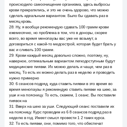
происходило самоочищение организма, здесь выбросы
крови прекратились, и это не очень здорово, что можно
сделать идеальным вариантом. Было бы сдавать раз в
месяц кровь.
28
:
Ну, я вообще рекомендую сдавать 100 грамм крови
ежемесячно, но проблема в том, что в доноры, скорее
всего, во время менопаузы вас уже не возьмут, а
договориться с какой-то медсестрой, которая будет брать у
вас и сливать 100 грамм.
29
:
Крови каждый месяц довольно сложно, поэтому, ну,
наверное, оптимальным вариантом легкодоступным будут
медицинские пиявки. Их можно делать и чаще, чем раз в
месяц. То есть их можно делать раз в неделю и проводить
нужно примерно
30
:
6 сеансов подряд, куда ставить пиявки в это время во
время менопаузы я рекомендую ставить пиявки на шею, за
уши и на поясницу. То есть, скажем, 1 сеанс. Вы поставили
пиявок на
31
:
Вверх на шею за уши. Следующий сеанс поставили их
на поясницу. Курс проводим из 6 8 сеансов подряд раз в
неделю в год. Имеет смысл провести 1 2 таких курса.
32
:
То есть пиявки, они, помимо того, что обеспечат