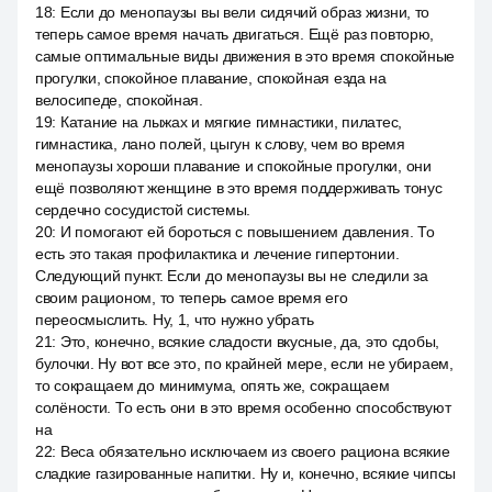
18
:
Если до менопаузы вы вели сидячий образ жизни, то
теперь самое время начать двигаться. Ещё раз повторю,
самые оптимальные виды движения в это время спокойные
прогулки, спокойное плавание, спокойная езда на
велосипеде, спокойная.
19
:
Катание на лыжах и мягкие гимнастики, пилатес,
гимнастика, лано полей, цыгун к слову, чем во время
менопаузы хороши плавание и спокойные прогулки, они
ещё позволяют женщине в это время поддерживать тонус
сердечно сосудистой системы.
20
:
И помогают ей бороться с повышением давления. То
есть это такая профилактика и лечение гипертонии.
Следующий пункт. Если до менопаузы вы не следили за
своим рационом, то теперь самое время его
переосмыслить. Ну, 1, что нужно убрать
21
:
Это, конечно, всякие сладости вкусные, да, это сдобы,
булочки. Ну вот все это, по крайней мере, если не убираем,
то сокращаем до минимума, опять же, сокращаем
солёности. То есть они в это время особенно способствуют
на
22
:
Веса обязательно исключаем из своего рациона всякие
сладкие газированные напитки. Ну и, конечно, всякие чипсы