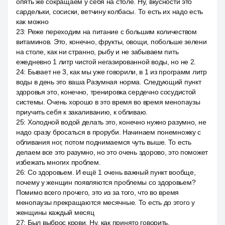
опять же сокращаем у себя на столе. Ну, вкусности это
сардельки, сосиски, ветчину колбасы. То есть их надо есть
как можно
23
:
Реже переходим на питание с большим количеством
витаминов. Это, конечно, фрукты, овощи, побольше зелени
на столе, как ни странно, рыбу и не забываем пить
ежедневно 1 литр чистой негазированной воды, но не 2.
24
:
Бывает не 3, как мы уже говорили, в 1 из программ литр
воды в день это ваша Разумная норма. Следующий пункт
здоровья это, конечно, тренировка сердечно сосудистой
системы. Очень хорошо в это время во время менопаузы
приучить себя к закаливанию, к обливаю.
25
:
Холодной водой делать это, конечно нужно разумно, не
надо сразу бросаться в проруби. Начинаем понемножку с
обливания ног, потом поднимаемся чуть выше. То есть
делаем все это разумно, но это очень здорово, это поможет
избежать многих проблем.
26
:
Со здоровьем. И ещё 1 очень важный пункт вообще,
почему у женщин появляются проблемы со здоровьем?
Помимо всего прочего, это из за того, что во время
менопаузы прекращаются месячные. То есть до этого у
женщины каждый месяц
27
:
Был выброс крови. Ну, как принято говорить,