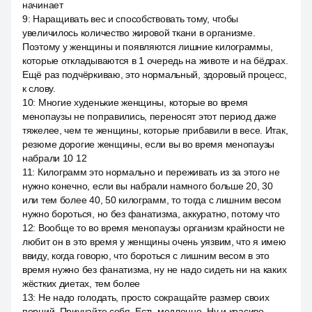
начинает
9
:
Наращивать вес и способствовать тому, чтобы
увеличилось количество жировой ткани в организме.
Поэтому у женщины и появляются лишние килограммы,
которые откладываются в 1 очередь на животе и на бёдрах.
Ещё раз подчёркиваю, это нормальный, здоровый процесс,
к слову.
10
:
Многие худенькие женщины, которые во время
менопаузы не поправились, переносят этот период даже
тяжелее, чем те женщины, которые прибавили в весе. Итак,
резюме дорогие женщины, если вы во время менопаузы
набрали 10 12
11
:
Килограмм это нормально и переживать из за этого не
нужно конечно, если вы набрали намного больше 20, 30
или тем более 40, 50 килограмм, то тогда с лишним весом
нужно бороться, но без фанатизма, аккуратно, потому что
12
:
Вообще то во время менопаузы организм крайности не
любит он в это время у женщины очень уязвим, что я имею
ввиду, когда говорю, что бороться с лишним весом в это
время нужно без фанатизма, ну не надо сидеть ни на каких
жёстких диетах, тем более
13
:
Не надо голодать, просто сокращайте размер своих
порций. Приучайте себя. Есть медленно. Ну и красиво.