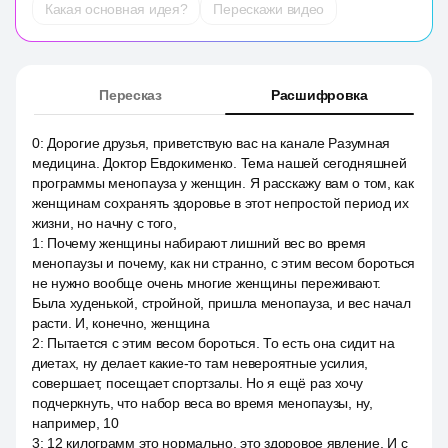
Какая основная идея?
Перескажи видео
Пересказ
Расшифровка
0
:
Дорогие друзья, приветствую вас на канале Разумная
медицина. Доктор Евдокименко. Тема нашей сегодняшней
программы менопауза у женщин. Я расскажу вам о том, как
женщинам сохранять здоровье в этот непростой период их
жизни, но начну с того,
1
:
Почему женщины набирают лишний вес во время
менопаузы и почему, как ни странно, с этим весом бороться
не нужно вообще очень многие женщины переживают.
Была худенькой, стройной, пришла менопауза, и вес начал
расти. И, конечно, женщина
2
:
Пытается с этим весом бороться. То есть она сидит на
диетах, ну делает какие-то там невероятные усилия,
совершает, посещает спортзалы. Но я ещё раз хочу
подчеркнуть, что набор веса во время менопаузы, ну,
например, 10
3
:
12 килограмм это нормально, это здоровое явление. И с