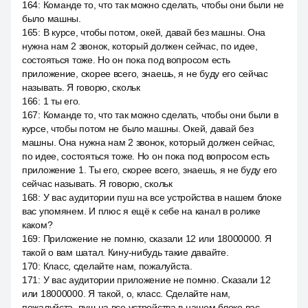
164
:
Команде то, что так можно сделать, чтобы они были не
было машны.
165
:
В курсе, чтобы потом, окей, давай без машны. Она
нужна нам 2 звонок, который должен сейчас, по идее,
состояться тоже. Но он пока под вопросом есть
приложение, скорее всего, знаешь, я не буду его сейчас
называть. Я говорю, скольк
166
:
1 ты его.
167
:
Команде то, что так можно сделать, чтобы они были в
курсе, чтобы потом не было машны. Окей, давай без
машны. Она нужна нам 2 звонок, который должен сейчас,
по идее, состояться тоже. Но он пока под вопросом есть
приложение 1. Ты его, скорее всего, знаешь, я не буду его
сейчас называть. Я говорю, скольк
168
:
У вас аудитории пуш на все устройства в нашем блоке
вас упомянем. И плюс я ещё к себе на канал в ролике
каком?
169
:
Приложение не помню, сказали 12 или 18000000. Я
такой о вам шатал. Кину-нибудь такие давайте.
170
:
Класс, сделайте нам, пожалуйста.
171
:
У вас аудитории приложение не помню. Сказали 12
или 18000000. Я такой, о, класс. Сделайте нам,
пожалуйста, пуш на все устройства в нашем блоке вас