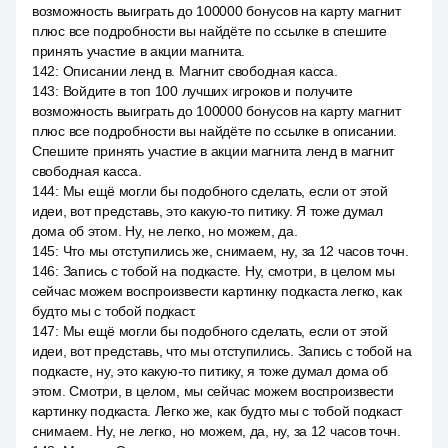
возможность выиграть до 100000 бонусов на карту магнит
плюс все подробности вы найдёте по ссылке в спешите
принять участие в акции магнита.
142
:
Описании ленд в. Магнит свободная касса.
143
:
Войдите в топ 100 лучших игроков и получите
возможность выиграть до 100000 бонусов на карту магнит
плюс все подробности вы найдёте по ссылке в описании.
Спешите принять участие в акции магнита ленд в магнит
свободная касса.
144
:
Мы ещё могли бы подобного сделать, если от этой
идеи, вот представь, это какую-то питику. Я тоже думал
дома об этом. Ну, не легко, но можем, да.
145
:
Что мы отступились же, снимаем, ну, за 12 часов точн.
146
:
Запись с тобой на подкасте. Ну, смотри, в целом мы
сейчас можем воспроизвести картинку подкаста легко, как
будто мы с тобой подкаст.
147
:
Мы ещё могли бы подобного сделать, если от этой
идеи, вот представь, что мы отступились. Запись с тобой на
подкасте, ну, это какую-то питику, я тоже думал дома об
этом. Смотри, в целом, мы сейчас можем воспроизвести
картинку подкаста. Легко же, как будто мы с тобой подкаст
снимаем. Ну, не легко, но можем, да, ну, за 12 часов точн.