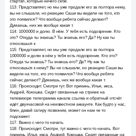
стартап, который ничего себе.
113
:
Представляет, но мы уже продали его за полтора нему,
вы не слышали, но реакцию Саши вы видели на того, кто
это появился? Что вообще ребята сейчас делают?
Думаешь, них же вообще какая т.
114
:
1000000 и долю. В нём. У тебя есть подозрение. Кто
это? Откуда ты знаешь? Ты знаешь его? Да? Ну как ты
относишься к
115
:
Представляет, но мы уже продали его за полтора
1000000 и долю в нём у тебя есть подозрение. Кто это?
Откуда ты знаешь? Ты знаешь его? Да? Ну как ты
относишься к нему? Вы не слышали, но реакцию Саши вы
видели на того, кто это появился? Что вообще ребята
сейчас делают? Думаешь, них же вообще какая т.
116
:
Происходит. Смотри тут. Вот прикинь, Илья, икса,
Андрей, Кокошка. Сидят связанные на стриме на
телевизоре телеграмма канала ссылка и обратный отсчёт
идёт двухчасовой на неизвестном аккаунте. Как будто у нас,
блин, давай сатиру позвоним, может он нам че то
подскажет.
117
:
Важно с чего-то начать.
118
:
Происходит. Смотри, тут важно с чего-то начать. Вот
прикинь, Илья, икса, Андрей, Кокошка. Сидят связанные на