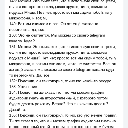
148
:
Можем. Это считается, что я использую свои соцсети,
если я вот просто выкладываю кружок, типа, снимаем
подкаст Миши. Нет, нет, просто вот мы сидим тобой, ты у
микрофона, и вот, м,
149
:
Вот мы снимаем и все. Он же ещё сказал то
перегонять, да, все.
150
:
Это не считается. Мы можем со своего telegram
канала. Куда?
151
:
Можем. Это считается, что я использую свои соцсети,
если я вот просто выкладываю кружок, типа, снимаем
подкаст с Миши? Нет, нет, просто вот мы сидим тобой, ты у
микрофона, и вот мы снимаем, и это не считается. Все, он
же ещё сказал, мы можем со своего telegram канала куда-
то перегонять. Да, все.
152
:
Подожди, он так говорил, точно кто какой-то ресурс.
153
:
Уточнение.
154
:
Правил, ты же сказал то, что мы можем трафик
аудитории гнать на второстепенный, с которого потом
будем делать рекламу. Верно? Что ты хочешь делать?
Давай та.
155
:
Подожди, он так говорил, точно, кто уточнение правил.
Ты же сказал то, что мы можем трафик аудитории гнать на
второстепенный какой-то ресурс, с которого потом будем