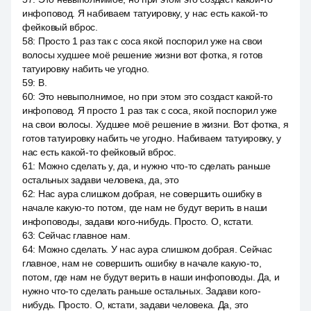
инфоповод. Я набиваем татуировку, у нас есть какой-то
фейковый вброс.
58
:
Просто 1 раз так с coca якой поспорил уже на свои
волосы худшее моё решение жизни вот фотка, я готов
татуировку набить че угодно.
59
:
В.
60
:
Это невыполнимое, но при этом это создаст какой-то
инфоповод. Я просто 1 раз так с coca, якой поспорил уже
на свои волосы. Худшее моё решение в жизни. Вот фотка, я
готов татуировку набить че угодно. Набиваем татуировку, у
нас есть какой-то фейковый вброс.
61
:
Можно сделать у, да, и нужно что-то сделать раньше
остальных задави человека, да, это
62
:
Нас аура слишком добрая, не совершить ошибку в
начале какую-то потом, где нам не будут верить в наши
инфоповоды, задави кого-нибудь. Просто. О, кстати.
63
:
Сейчас главное нам.
64
:
Можно сделать. У нас аура слишком добрая. Сейчас
главное, нам не совершить ошибку в начале какую-то,
потом, где нам не будут верить в наши инфоповоды. Да, и
нужно что-то сделать раньше остальных. Задави кого-
нибудь. Просто. О, кстати, задави человека. Да, это