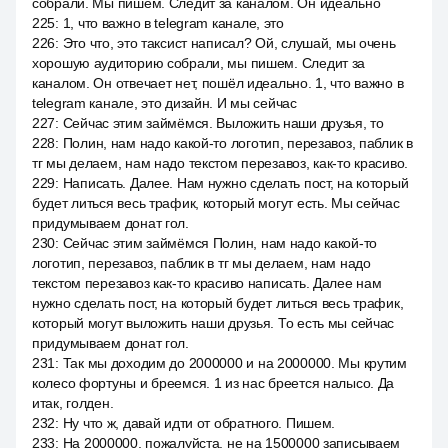
собрали. Мы пишем. Следит за каналом. Он идеально
225
:
1, что важно в telegram канале, это
226
:
Это что, это таксист написал? Ой, слушай, мы очень
хорошую аудиторию собрали, мы пишем. Следит за
каналом. Он отвечает нет, пошёл идеально. 1, что важно в
telegram канале, это дизайн. И мы сейчас
227
:
Сейчас этим займёмся. Выложить наши друзья, то
228
:
Полин, нам надо какой-то логотип, перезавоз, паблик в
тг мы делаем, нам надо текстом перезавоз, как-то красиво.
229
:
Написать. Далее. Нам нужно сделать пост, на который
будет литься весь трафик, который могут есть. Мы сейчас
придумываем донат гол.
230
:
Сейчас этим займёмся Полин, нам надо какой-то
логотип, перезавоз, паблик в тг мы делаем, нам надо
текстом перезавоз как-то красиво написать. Далее нам
нужно сделать пост, на который будет литься весь трафик,
который могут выложить наши друзья. То есть мы сейчас
придумываем донат гол.
231
:
Так мы доходим до 2000000 и на 2000000. Мы крутим
колесо фортуны и бреемся. 1 из нас бреется налысо. Да
итак, голден.
232
:
Ну что ж, давай идти от обратного. Пишем.
233
:
На 2000000, пожалуйста, не на 1500000 записываем