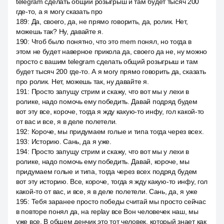
telegram сделать общий розыгрыш и там будет тысяч 200
где-то, а я могу сказать про
189
:
Да, своего, да, не прямо говорить, да, ролик. Нет,
можешь так? Ну, давайте я.
190
:
Чтоб было понятно, что это mem понял, но тогда в
этом не будет наверное прикола да, своего да не, ну можно
просто с вашим telegram сделать общий розыгрыш и там
будет тысяч 200 где-то. А я могу прямо говорить да, сказать
про ролик. Нет, можешь так, ну давайте я.
191
:
Просто запущу стрим и скажу, что вот мы у лехи в
ролике, надо помочь ему победить. Давай подряд будем
вот эту все, короче, тогда я жду какую-то инфу, гол какой-то
от вас и все, я в деле полетели.
192
:
Короче, мы придумаем голые и типа тогда через всех.
193
:
Историю. Сань, да я уже.
194
:
Просто запущу стрим и скажу, что вот мы у лехи в
ролике, надо помочь ему победить. Давай, короче, мы
придумаем голые и типа, тогда через всех подряд будем
вот эту историю. Все, короче, тогда я жду какую-то инфу, гол
какой-то от вас, и все, я в деле полетели. Сань, да, я уже
195
:
Тебя заранее просто победы считай мы просто сейчас
в повторе понял да, на replay все Вон человечек наш, мы
уже все. В общем денчик это тот человек, который знает как