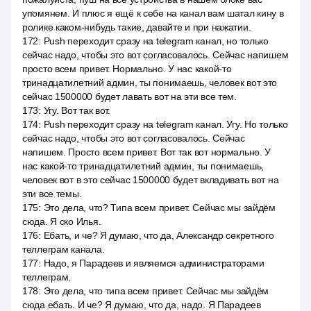
упомянем. И плюс я ещё к себе на канал вам шатал кину в
ролике каком-нибудь такие, давайте и при нажатии.
172
:
Push переходит сразу на telegram канал, но только
сейчас надо, чтобы это вот согласовалось. Сейчас напишем
просто всем привет. Нормально. У нас какой-то
тринадцатилетний админ, ты понимаешь, человек вот это
сейчас 1500000 будет лавать вот на эти все тем.
173
:
Угу. Вот так вот.
174
:
Push переходит сразу на telegram канал. Угу. Но только
сейчас надо, чтобы это вот согласовалось. Сейчас
напишем. Просто всем привет. Вот так вот нормально. У
нас какой-то тринадцатилетний админ, ты понимаешь,
человек вот в это сейчас 1500000 будет вкладивать вот на
эти все темы.
175
:
Это дела, что? Типа всем привет. Сейчас мы зайдём
сюда. Я ско Илья.
176
:
Ебать, и че? Я думаю, что да, Александр секретного
теллеграм канала.
177
:
Надо, я Парадеев и являемся администраторами
теллеграм.
178
:
Это дела, что типа всем привет. Сейчас мы зайдём
сюда ебать. И че? Я думаю, что да, надо. Я Парадеев