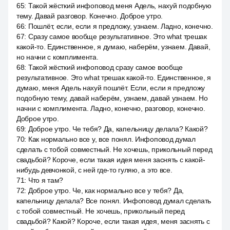
65
:
Такой жёсткий инфоповод меня Адель, нахуй подобную
тему. Давай разговор. Конечно. Доброе утро.
66
:
Пошлёт, если, если я предложу, узнаем. Ладно, конечно.
67
:
Сразу самое вообще результативное. Это what трешак
какой-то. Единственное, я думаю, наберём, узнаем. Давай,
но начни с комплимента.
68
:
Такой жёсткий инфоповод сразу самое вообще
результативное. Это what трешак какой-то. Единственное, я
думаю, меня Адель нахуй пошлёт. Если, если я предложу
подобную тему, давай наберём, узнаем, давай узнаем. Но
начни с комплимента. Ладно, конечно, разговор, конечно.
Доброе утро.
69
:
Доброе утро. Че тебя? Да, капельницу делала? Какой?
70
:
Как нормально все у, все понял. Инфоповод думал
сделать с тобой совместный. Не хочешь, прикольный перед
свадьбой? Короче, если такая идея меня заснять с какой-
нибудь девчонкой, с ней где-то гуляю, а это все.
71
:
Что я там?
72
:
Доброе утро. Че, как нормально все у тебя? Да,
капельницу делала? Все понял. Инфоповод думал сделать
с тобой совместный. Не хочешь, прикольный перед
свадьбой? Какой? Короче, если такая идея, меня заснять с