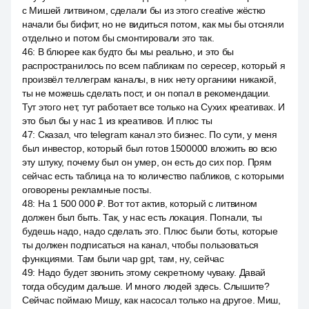
с Мишей литвином, сделали бы из этого creative жёстко
начали бы бифит, но не видиться потом, как мы бы отсняли
отдельно и потом бы смонтировали это так.
46
:
В блюрее как будто бы мы реально, и это бы
распространилось по всем пабликам по сересер, который я
произвёл теллеграм каналы, в них нету органики никакой,
ты не можешь сделать пост, и он попал в рекомендации.
Тут этого нет, тут работает все только на Сухих креативах. И
это был бы у нас 1 из креативов. И плюс ты
47
:
Сказал, что telegram канал это бизнес. По сути, у меня
был инвестор, который был готов 1500000 вложить во всю
эту штуку, почему был он умер, он есть до сих пор. Прям
сейчас есть таблица на то количество пабликов, с которыми
оговорены рекламные посты.
48
:
На 1 500 000 ₽. Вот тот актив, который с литвином
должен был быть. Так, у нас есть локация. Погнали, ты
будешь надо, надо сделать это. Плюс были боты, которые
ты должен подписаться на канал, чтобы пользоваться
функциями. Там были чар gpt, там, ну, сейчас
49
:
Надо будет звонить этому секретному чуваку. Давай
тогда обсудим дальше. И много людей здесь. Слышите?
Сейчас поймаю Мишу, как насосал только на другое. Миш,