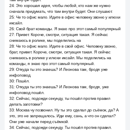
24
:
Это хорошая идея, чтобы любой, кто нам же нужно
сначала придумать, что там внутри будет. Они слушают.
25
:
Че то офис мало. Идите в офис человеку звоню у илюхи
иксайл.
26
:
Свой брат команды. Я знаю про этот самый популярный
27
:
Привет. Короче, смотри, ситуация такая. Я сейчас
снимаюсь в ролике, мы поделились на
28
:
Че то офис мало. Идите в свой офис. Человеку звоню,
брат, привет. Короче, смотри, ситуация такая. Я сейчас
снимаюсь в ролике у илюхи иксайл. Мы поделились на
команды, я знаю про этот самый популярный.
29
:
Откуда ты это знаешь? И Леонова там, бродя уже
инфоповод.
30
:
Пошёл.
31
:
Откуда ты это знаешь? И Леонова там, бродя, уже
инфоповод пошёл.
32
:
Сейчас, подожди секунду, ты пошёл против правил
делать заготовки?
33
:
Москва чу позвонил. Ну ты это сделал до съёмок, да? А
это, это не запрещалось. Иди ему, сань, а что он сделал?
Они уже начали перед съёмкой.
34
:
Сейчас, подожди секунду. Ты пошёл против правил.