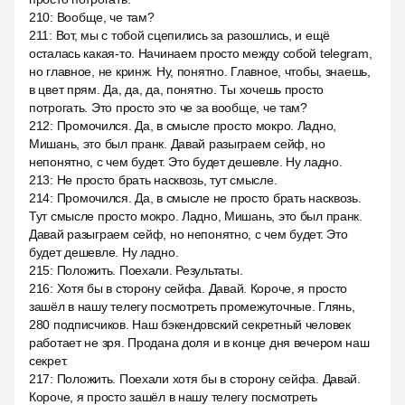
210
:
Вообще, че там?
211
:
Вот, мы с тобой сцепились за разошлись, и ещё
осталась какая-то. Начинаем просто между собой telegram,
но главное, не кринж. Ну, понятно. Главное, чтобы, знаешь,
в цвет прям. Да, да, да, понятно. Ты хочешь просто
потрогать. Это просто это че за вообще, че там?
212
:
Промочился. Да, в смысле просто мокро. Ладно,
Мишань, это был пранк. Давай разыграем сейф, но
непонятно, с чем будет. Это будет дешевле. Ну ладно.
213
:
Не просто брать насквозь, тут смысле.
214
:
Промочился. Да, в смысле не просто брать насквозь.
Тут смысле просто мокро. Ладно, Мишань, это был пранк.
Давай разыграем сейф, но непонятно, с чем будет. Это
будет дешевле. Ну ладно.
215
:
Положить. Поехали. Результаты.
216
:
Хотя бы в сторону сейфа. Давай. Короче, я просто
зашёл в нашу телегу посмотреть промежуточные. Глянь,
280 подписчиков. Наш бэкендовский секретный человек
работает не зря. Продана доля и в конце дня вечером наш
секрет.
217
:
Положить. Поехали хотя бы в сторону сейфа. Давай.
Короче, я просто зашёл в нашу телегу посмотреть