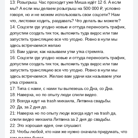
13
:
Розыгрыш. Час проходит уже Миша идёт 12 б. А если
мы? А если мы делаем розыгрыш на 500 000 ₽, условно
говоря, но и не можем использовать свои соцсети? Нам
что, листовки ходить, раздавать? Что делать вы можете?
14
:
Соцсети где угодно новые и оттуда переносить трафик,
допустим создать тик ток, выложить туда видос или там
запустить трансляцию все что угодно. Ровно в нули мы
здесь встречаемся желаю
15
:
Вам удачи, как называем утки утка стремяга.
16
:
Соцсети где угодно новые и оттуда переносить трафик,
допустим создать тик ток, выложить туда видос или там
запустить трансляцию все что угодно. Ровно в нули мы
здесь встречаемся. Желаю вам удачи как называем утки
утка стремяга.
17
:
Типа с нами, с нами ты вылезешь со Дна, со Дна.
18
:
Наверха, но по опыту люди слили видео.
19
:
Всегда идут на trash михаила, Литвина свадьбы.
20
:
Да, за 2 дня до.
21
:
Наверха но по опыту люди всегда идут на trash да,
слили видео михаила Литвина за 2 дня до свадьбы.
22
:
Это хорошая идея, они слушают.
23
:
Чтобы любой, кто нам же нужно сначала придумать, что
там внутри будет.