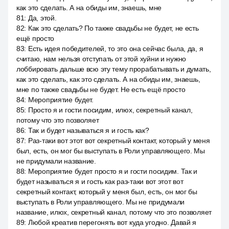
как это сделать. А на обиды им, знаешь, мне
81
:
Да, этой.
82
:
Как это сделать? По также свадьбы не будет, не есть
ещё просто
83
:
Есть идея победителей, то это она сейчас была, да, я
считаю, нам нельзя отступать от этой хуйни и нужно
лоббировать дальше всю эту тему прорабатывать и думать,
как это сделать, как это сделать. А на обиды им, знаешь,
мне по также свадьбы не будет. Не есть ещё просто
84
:
Мероприятие будет.
85
:
Просто я и гости посидим, илюх, секретный канал,
потому что это позволяет
86
:
Так и будет называться я и гость как?
87
:
Раз-таки вот этот вот секретный контакт, который у меня
был, есть, он мог бы выступать в Роли управляющего. Мы
не придумали название.
88
:
Мероприятие будет просто я и гости посидим. Так и
будет называться я и гость как раз-таки вот этот вот
секретный контакт, который у меня был, есть, он мог бы
выступать в Роли управляющего. Мы не придумали
название, илюх, секретный канал, потому что это позволяет
89
:
Любой креатив перегонять вот куда угодно. Давай я