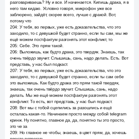
разговариваешь? Ну и все. И начинается. Кипишь драка, я в
него там кидаю. Условно говоря, микрофон уже все
заблюрено, зайдёт, скорее всего, лучше с дракой. Вот,
потому что
204
:
У тебя, во первых, уже есть доказательства, что это
заходило, то с девушкой будет странно, если ты сам, мы же
ещё можем постфактум разгонять этот конфликт, то
205
:
Себе. Это прям такой.
206
:
Выложишь, как будто драка, это твердяк. Знаешь, так
очень твёрдо звучит. Слышишь, сань, надо делать. Есть. Вот
представь, у нас был подкаст.
207
:
У тебя, во первых, уже есть доказательства, что это
заходило, то с девушкой будет странно, если ты сам себе
это выложишь. Как будто драка это прям такой твердяк,
знаешь, так очень твёрдо звучит. Слышишь, сань, надо
делать. Мы же ещё можем постфактум разгонять этот
конфликт. То есть, вот представь, у нас был подкаст.
208
:
Вот мы с тобой сцепились за разошлись и ещё
осталась какая-то. Начинаем просто между собой telegram
кринж. Ну понятно, главное да, да, понятно ты это просто,
это че за
209
:
Но главное не чтобы, знаешь, в цвет прям, да, хочешь
просто потрогать.