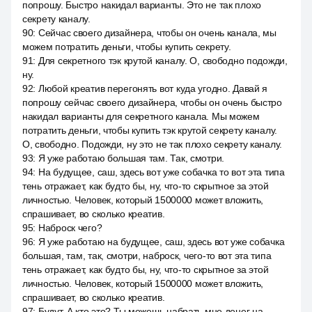
попрошу. Быстро накидал варианты. Это не так плохо
секрету каналу.
90
:
Сейчас своего дизайнера, чтобы он очень канала, мы
можем потратить деньги, чтобы купить секрету.
91
:
Для секретного тэк крутой каналу. О, свободно подожди,
ну.
92
:
Любой креатив перегонять вот куда угодно. Давай я
попрошу сейчас своего дизайнера, чтобы он очень быстро
накидал варианты для секретного канала. Мы можем
потратить деньги, чтобы купить тэк крутой секрету каналу.
О, свободно. Подожди, ну это не так плохо секрету каналу.
93
:
Я уже работаю большая там. Так, смотри.
94
:
На будущее, саш, здесь вот уже собачка то вот эта типа
тень отражает, как будто бы, ну, что-то скрытное за этой
личностью. Человек, который 1500000 может вложить,
спрашивает, во сколько креатив.
95
:
Наброск чего?
96
:
Я уже работаю на будущее, саш, здесь вот уже собачка
большая, там, так, смотри, наброск, чего-то вот эта типа
тень отражает, как будто бы, ну, что-то скрытное за этой
личностью. Человек, который 1500000 может вложить,
спрашивает, во сколько креатив.
97
:
Будут. А кто это? Ты можешь набрать мне денег на