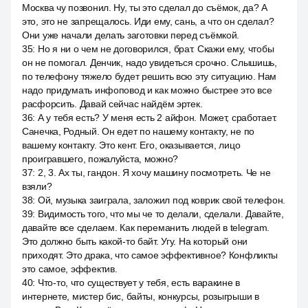
Москва чу позвонил. Ну, ты это сделал до съёмок, да? А
это, это не запрещалось. Иди ему, сань, а что он сделал?
Они уже начали делать заготовки перед съёмкой.
35
:
Но я ни о чем не договорился, брат. Скажи ему, чтобы
он не помогал. Денчик, надо увидеться срочно. Слышишь,
по телефону тяжело будет решить всю эту ситуацию. Нам
надо придумать инфоповод и как можно быстрее это все
расфорсить. Давай сейчас найдём эртек.
36
:
А у тебя есть? У меня есть 2 айфон. Может, сработает.
Санечка, Родный. Он едет по нашему контакту, не по
вашему контакту. Это кент. Его, оказывается, лицо
проигравшего, пожалуйста, можно?
37
:
2, 3. Ах ты, гандон. Я хочу машину посмотреть. Че не
взяли?
38
:
Ой, музыка заиграла, заложил под коврик свой телефон.
39
:
Видимость того, что мы че то делали, сделали. Давайте,
давайте все сделаем. Как переманить людей в telegram.
Это должно быть какой-то байт. Угу. На который они
приходят. Это драка, что самое эффективное? Конфликты
это самое, эффектив.
40
:
Что-то, что существует у тебя, есть варакине в
интернете, мистер бис, байты, конкурсы, розыгрыши в