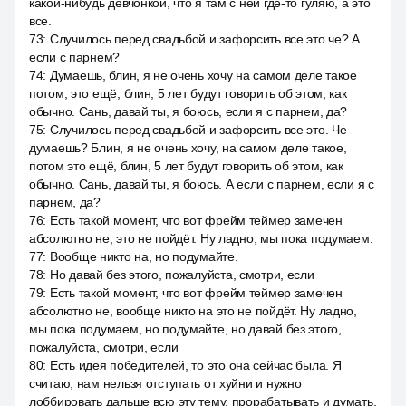
какой-нибудь девчонкой, что я там с ней где-то гуляю, а это
все.
73
:
Случилось перед свадьбой и зафорсить все это че? А
если с парнем?
74
:
Думаешь, блин, я не очень хочу на самом деле такое
потом, это ещё, блин, 5 лет будут говорить об этом, как
обычно. Сань, давай ты, я боюсь, если я с парнем, да?
75
:
Случилось перед свадьбой и зафорсить все это. Че
думаешь? Блин, я не очень хочу, на самом деле такое,
потом это ещё, блин, 5 лет будут говорить об этом, как
обычно. Сань, давай ты, я боюсь. А если с парнем, если я с
парнем, да?
76
:
Есть такой момент, что вот фрейм теймер замечен
абсолютно не, это не пойдёт. Ну ладно, мы пока подумаем.
77
:
Вообще никто на, но подумайте.
78
:
Но давай без этого, пожалуйста, смотри, если
79
:
Есть такой момент, что вот фрейм теймер замечен
абсолютно не, вообще никто на это не пойдёт. Ну ладно,
мы пока подумаем, но подумайте, но давай без этого,
пожалуйста, смотри, если
80
:
Есть идея победителей, то это она сейчас была. Я
считаю, нам нельзя отступать от хуйни и нужно
лоббировать дальше всю эту тему, прорабатывать и думать,