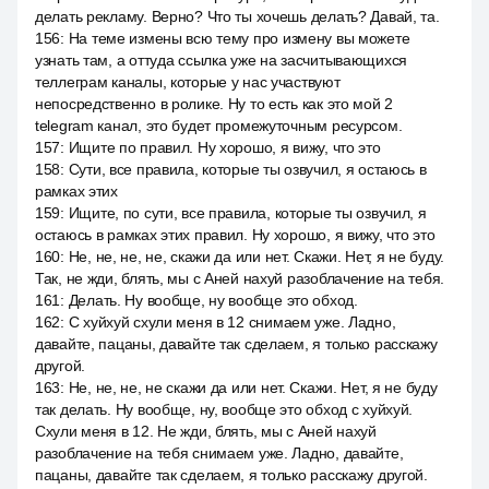
делать рекламу. Верно? Что ты хочешь делать? Давай, та.
156
:
На теме измены всю тему про измену вы можете
узнать там, а оттуда ссылка уже на засчитывающихся
теллеграм каналы, которые у нас участвуют
непосредственно в ролике. Ну то есть как это мой 2
telegram канал, это будет промежуточным ресурсом.
157
:
Ищите по правил. Ну хорошо, я вижу, что это
158
:
Сути, все правила, которые ты озвучил, я остаюсь в
рамках этих
159
:
Ищите, по сути, все правила, которые ты озвучил, я
остаюсь в рамках этих правил. Ну хорошо, я вижу, что это
160
:
Не, не, не, не, скажи да или нет. Скажи. Нет, я не буду.
Так, не жди, блять, мы с Аней нахуй разоблачение на тебя.
161
:
Делать. Ну вообще, ну вообще это обход.
162
:
С хуйхуй схули меня в 12 снимаем уже. Ладно,
давайте, пацаны, давайте так сделаем, я только расскажу
другой.
163
:
Не, не, не, не скажи да или нет. Скажи. Нет, я не буду
так делать. Ну вообще, ну, вообще это обход с хуйхуй.
Схули меня в 12. Не жди, блять, мы с Аней нахуй
разоблачение на тебя снимаем уже. Ладно, давайте,
пацаны, давайте так сделаем, я только расскажу другой.