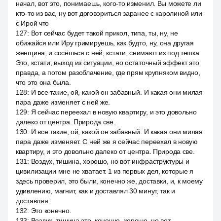
начал, вот это, понимаешь, кого-то изменил. Вы можете ли
кто-то из вас, ну вот договориться заранее с каролиной или
с Ирой что
127
:
Вот сейчас будет такой прикол, типа, ты, ну, не
обижайся или Иру гримируешь, как будто, ну, она другая
женщина, и сосёшься с ней, кстати, снимают из под тешка.
Это, кстати, выход из ситуации, но остаточный эффект это
правда, а потом разоблачение, где прям крупняком видно,
что это она была.
128
:
И все такие, ой, какой он забавный. И какая они милая
пара даже изменяет с ней же.
129
:
Я сейчас переехал в новую квартиру, и это довольно
далеко от центра. Природа све.
130
:
И все такие, ой, какой он забавный. И какая они милая
пара даже изменяет. С ней же я сейчас переехал в новую
квартиру, и это довольно далеко от центра. Природа све.
131
:
Воздух, тишина, хорошо, но вот инфраструктуры и
цивилизации мне не хватает. 1 из первых дел, которые я
здесь проверил, это были, конечно же, доставки, и, к моему
удивлению, магнит, как и доставлял 30 минут, так и
доставляя.
132
:
Это конечно.
133
:
Воздух, тишина это, конечно, хорошо, но вот