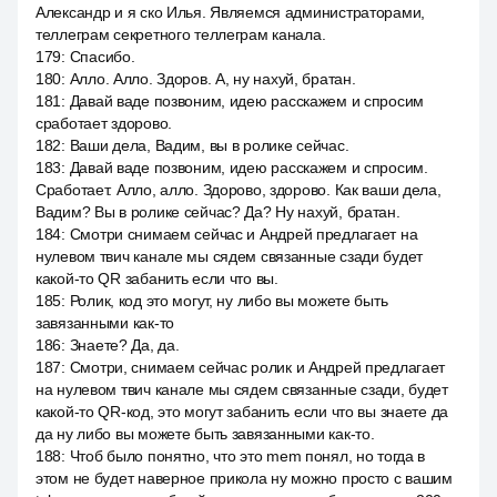
Александр и я ско Илья. Являемся администраторами,
теллеграм секретного теллеграм канала.
179
:
Спасибо.
180
:
Алло. Алло. Здоров. А, ну нахуй, братан.
181
:
Давай ваде позвоним, идею расскажем и спросим
сработает здорово.
182
:
Ваши дела, Вадим, вы в ролике сейчас.
183
:
Давай ваде позвоним, идею расскажем и спросим.
Сработает. Алло, алло. Здорово, здорово. Как ваши дела,
Вадим? Вы в ролике сейчас? Да? Ну нахуй, братан.
184
:
Смотри снимаем сейчас и Андрей предлагает на
нулевом твич канале мы сядем связанные сзади будет
какой-то QR забанить если что вы.
185
:
Ролик, код это могут, ну либо вы можете быть
завязанными как-то
186
:
Знаете? Да, да.
187
:
Смотри, снимаем сейчас ролик и Андрей предлагает
на нулевом твич канале мы сядем связанные сзади, будет
какой-то QR-код, это могут забанить если что вы знаете да
да ну либо вы можете быть завязанными как-то.
188
:
Чтоб было понятно, что это mem понял, но тогда в
этом не будет наверное прикола ну можно просто с вашим