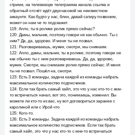
стриме, на телевизоре телеграмма канала ссылка и
обратный отсчёт идёт двухчасовой на неизвестном
аккаунте. Как будто у нас, блин, давай сатиру позвоним,
может он нам че то подскажет.
119
:
Алло, ты в ролике ролик прямо сейчас?
120
:
Дамы, мальчик, поэтому говори не как обычно. Ты с
ним? Да, да, здорово. И меня ты не позвал.
121
:
Разговариваешь, мужик, смотри, мы снимаем.
122
:
Алло, дамы, мальчик, ты в ролике, поэтому говори не
как обычно ты с ним разговариваешь. Да, да, здорово,
мужик. Смотри, мы снимаем ролик прямо сейчас. И меня
ты не позвал. Пошёл на, смотри.
123
:
Есть 3 команды, задача каждой из команды набрать
максимальное количество подписчиков.
124
:
Если так брать самый хайп, это что у нас кто-то с кем-
то встречаться начал, вот это, понимаешь, изменил. Вы
можете ли кто-то из вас, ну вот договориться заранее с
каролиной или с Ирой что
125
:
Кого-то.
126
:
Есть 3 команды. Задача каждой из команды набрать
максимальное количество подписчиков. Если так брать
самый хайп, это что у нас кто-то с кем-то встречаться