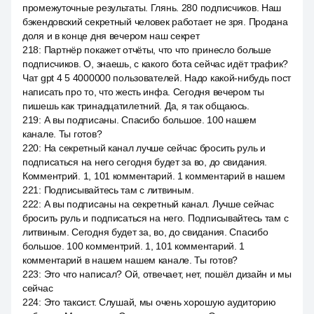
промежуточные результаты. Глянь. 280 подписчиков. Наш
бэкендовский секретный человек работает не зря. Продана
доля и в конце дня вечером наш секрет
218
:
Партнёр покажет отчёты, что что принесло больше
подписчиков. О, знаешь, с какого бота сейчас идёт трафик?
Чат gpt 4 5 4000000 пользователей. Надо какой-нибудь пост
написать про то, что жесть инфа. Сегодня вечером ты
пишешь как тринадцатилетний. Да, я так общаюсь.
219
:
А вы подписаны. Спасибо большое. 100 нашем
канале. Ты готов?
220
:
На секретный канал лучше сейчас бросить руль и
подписаться на него сегодня будет за во, до свидания.
Комментрий. 1, 101 комментарий. 1 комментарий в нашем
221
:
Подписывайтесь там с литвиным.
222
:
А вы подписаны на секретный канал. Лучше сейчас
бросить руль и подписаться на него. Подписывайтесь там с
литвиным. Сегодня будет за, во, до свидания. Спасибо
большое. 100 комментрий. 1, 101 комментарий. 1
комментарий в нашем нашем канале. Ты готов?
223
:
Это что написал? Ой, отвечает, нет, пошёл дизайн и мы
сейчас
224
:
Это таксист. Слушай, мы очень хорошую аудиторию