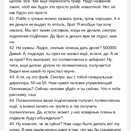
целом. Все. Как ещё переносить траф. Надо название
такое, чтоб как будто это просто public новостной. Нет, не
как будто это просто
41
:
Public с грязью можно назвать грязь, грязь хорошая. А я
же деньги не выдал то ептыть, брат. Я вообще так хочу
сказать. Мы вот таким составом, когда не делали, смотри,
подписчик подбежал. Да брат ж деньги вам не отдал, нам
на
42
:
Не нужны. Ладно, сколько хочешь дать денег? 500000.
Давай. А, подожди, ты приз не сказал ещё, кстати, да. А че
за приз? Кто выиграет, тот полмиллиона и забирает. Ну,
типа, ещё допом, допом по полмиллиона, получается.
Видел мне какой-то прислал черно.
43
:
А ля, ну это фейк. Смотри, мы с тобой генеральные
директора. 50 на 50. Нам нужен человек управляющий.
Понимаешь? Сейчас человек уйдёт, и ты сейчас. Что я тебе
расскажу, саш.
44
:
Полмиллиона ваши подписчиков получит, полмиллиона
ещё, а можно ничего не тратить и так получить
полмиллиона. Да, кстати, может, у нас коварные планы в
подвале будут обсуждаться?
45
:
Ну конечно, че за хуйня? Нам надо было делать вот эту
штуку. В чем заключалась идея в том, что мы бы порамсили