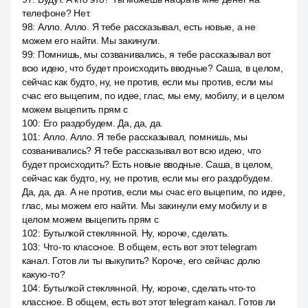
телефоне? Нет.
98
:
Алло. Алло. Я тебе рассказывал, есть новые, а не
можем его найти. Мы закинули.
99
:
Помнишь, мы созванивались, я тебе рассказывал вот
всю идею, что будет происходить вводные? Саша, в целом,
сейчас как будто, ну, не против, если мы против, если мы
счас его выцепим, по идее, глас, мы ему, мобилу, и в целом
можем выцепить прям с
100
:
Его раздобудем. Да, да, да.
101
:
Алло. Алло. Я тебе рассказывал, помнишь, мы
созванивались? Я тебе рассказывал вот всю идею, что
будет происходить? Есть новые вводные. Саша, в целом,
сейчас как будто, ну, не против, если мы его раздобудем.
Да, да, да. А не против, если мы счас его выцепим, по идее,
глас, мы можем его найти. Мы закинули ему мобилу и в
целом можем выцепить прям с
102
:
Бутылкой стеклянной. Ну, короче, сделать.
103
:
Что-то классное. В общем, есть вот этот telegram
канал. Готов ли ты выкупить? Короче, его сейчас долю
какую-то?
104
:
Бутылкой стеклянной. Ну, короче, сделать что-то
классное. В общем, есть вот этот telegram канал. Готов ли