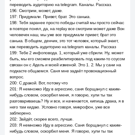
переводить аудиторию на telegram. Каналы. Рассказ.
196
:
Смотрим, может, даже.
197
:
Придумали. Привет, брат. Это санька.
198
:
Тебя заранее просто победы считай мы просто сейчас
в повторе понял, да, на replay все смотрим может даже Вон
человечек наш, мы уже все придумали привет, брат это
санька. В общем, денчик, это тот человек, который знает,
как переводить аудиторию на telegram каналы. Рассказ
199
:
Тебе 2 инфоповода. 1, который уже сбрили. Ну, может
быть, мы его сможем реабилитировать под каким-то соусом
связан он с Адель и моей изменой. Это 1. 2. Мы у сани на
подкасте общаемся. Саня мне задаёт провокационный
вопрос.
200
:
С дракой. Вот, потому что
201
:
Я немножко Иду в агрессию, саня борщанул с каким-
нибудь словом, оскорбил меня, я говорю, хули ты так
разговариваешь? Ну и все, и начинается, кипишь драка, я в
него там кидаю. Условно говоря, микрофон, уже все
заблюрено.
202
:
Зайдёт, скорее всего, лучше.
203
:
Я немножко Иду в агрессию. Саня борщанул с каким-
нибудь словом, оскорбил меня. Я говорю, хули ты так