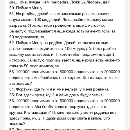
миш, бмв, лучше, чем mercedes. Любишь Любовь, да?
50
:
Поймал Мишу.
51
:
На редбул, давай вспомним самые разлетевшиеся
штуки хозяев 100 медведей. Леха разбил машину матиз
взорвали. Я хотел тебе предложить ещё 1 историю.
Зачастую подписывается ещё когда есть какие-то голы за
50 подписчиков, за
52
:
Поймал Мишу на редбул. Давай вспомним самые
разлетевшиеся штуки хозяев. 100 медведей. Леха разбил
машину матиз взорвали. Я хотел тебе предложить ещё 1
историю. Зачастую подписывается, ещё когда есть какие-то
голы за 50 подписчиков, за
53
:
100000 подписчиков за 500000 подписчиков на 2000000
подписчиков мы берём колесо, крутим. Кто выпадает кепке
это знаешь?
54
:
Фортуны, где ты и я н мне нельзя, у меня родинка.
55
:
Вот здесь прям, ну, 2 я даже дома буду спать в
56
:
100000 подписчиков за 500000 подписчиков на 2000000
подписчиков. Мы берём колесо фортуны, где ты, и я
крутим. Кто выпадает? Н, мне нельзя, у меня родинка вот
здесь прям, ну, 2. Я даже дома буду спать в кепке. Это
знаешь?
57
:
Это невыполнимое, но при этом это создаст какой-то