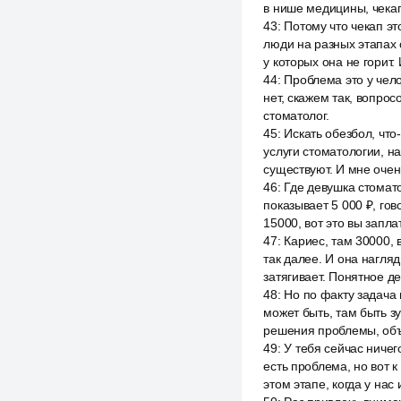
в нише медицины, чекап
43
:
Потому что чекап эт
люди на разных этапах с
у которых она не горит.
44
:
Проблема это у чело
нет, скажем так, вопрос
стоматолог.
45
:
Искать обезбол, что-
услуги стоматологии, н
существуют. И мне очен
46
:
Где девушка стомат
показывает 5 000 ₽, гов
15000, вот это вы запла
47
:
Кариес, там 30000, 
так далее. И она нагля
затягивает. Понятное д
48
:
Но по факту задача 
может быть, там быть зу
решения проблемы, объ
49
:
У тебя сейчас ничег
есть проблема, но вот 
этом этапе, когда у нас