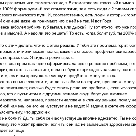
ы организма или стоматологиях, т. В стоматологии классный пример.
о 100% формируемый вот стоматологии, там есть люди с 2 типами спрос
воего клиентского пути. И, соответственно, есть люди, у которых гори
 И они ещё даже не понимают, что с ней не так. И вот Горя.
века заболел зуб или зуб выпал, или дырка? Ну вот что-то, что уже п
ов и мыслей. А надо ли это решать? То есть, когда болит зуб, ты 100% 
то с этим делать, что-то с этим решать. У тебя эта проблема горит, бо
апример, гигиеническая чистка, какие-то способы профилактики кариес
ь понравилось. Я видела ролик в рилс.
олог, она прям наглядно сформировала идею решения проблемы, пото
орит, вот это вы заплатите, если вы будете приходить на чистку раз в п
тите, если вы пропускаете чистку и придёте ко мне уже когда
вот это вы мне заплатите, когда вы забили на кариес, пришли ко мне у
дно показывает, сколько будет стоить решение проблемы, если челове
ело, что с пульпитом и с другими вещами люди бегут уже активнее.
маркетинга, например, привести человека в клинику раньше, пока у нег
бной камень, он его не чувствует и не видит. И задача в контенте сф
яснить ему, что дружочек
о не болит? Да, ты себя сейчас чувствуешь вполне адекватно. Ты не ос
к чему это может привести, если ты сейчас не займёшься здоровьем св
 идёт вот ещё