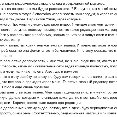
ак, в таком классическом смысле слова в редакционной матрице.
твет на вопрос, что мы будем рассказывать? Есть углы, как мы об это
 не просто в сухую 5 способов использовать наш продукт, а через как
од и так далее. Вариантов Углов, через которые
много. Про углы я сниму отдельное видео. Я увидел в комментариях, 
овлю про углы, поэтому посмотрите, что такое редакционная матрица
Если у вас есть такая проблема, например, что вам пишут смси и вам
то они пишу
у, и только вы хранитель контекста и знаний. И только вы можете но
 проблема, но она фиксится хотя бы частично. Я не могу сказать, что 
м плане.
то полностью делегировать, и мне там, не знаю, люди пишут, что-то я
у говорить, какие мои социальные сети ведёт команда полностью, пот
 и люди начинают искать. А вот, да, я вижу это
 что я в эту ошибку не влезу, не буду вам говорить, но в каких-то важ
, это все равно проходит через меня. То есть я главный редактор вот в
. Плюс я ещё очень противно.
оём агентстве тоже клиент. Мне пишут сценарии вилс, и у меня прогре
ликую, делаю, которые мне снимает команда, но я вот такой очень вре
 правит. Короче, посмотрите видео про редакции.
е дополнение к этому видео, потому что я здесь буду периодически с
просто, о чем речь. Соответственно, редакционная матрица или конте