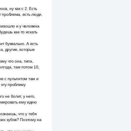
а, ну как с 2. Есть
т проблема, есть люди,
роизошло и у человека
будешь как-то искать
лит буквально. А есть
а, другие, которые
му что она, типа,
олгода, там потом 10,
же с пульпитом там и
к эту проблему
о не болит, у него,
ормировать ему идею
ознаешь, что у тебя
оих зубов? Поэтому на