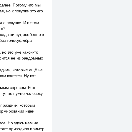
далее. Потому что мы
, но к покупке это его
 о покупке. И в этом
го?
огда пишут, особенно в
я без телесуфлёра
но это уже какой-то
оится не из рандомных
людьми, которые ещё не
ам кажется. Ну вот
емым спросом. Есть
 тут не нужно человеку
 праздник, который
 формировании идеи
все. Но здесь нам не
 тоже приводила пример