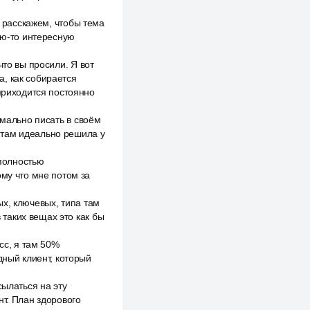
м расскажем, чтобы тема
ую-то интересную
что вы просили. Я вот
, как собирается
 приходится постоянно
рмально писать в своём
я там идеально решила у
 полностью
ому что мне потом за
ных, ключевых, типа там
 таких вещах это как бы
сс, я там 50%
дный клиент, который
сылаться на эту
нт. План здорового