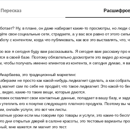
Пересказ
Расшифров
ботает? Ну, в плане, он даже набирает какие-то просмотры, но люди о
дёте свои социальные сети, страдаете, а у вас все равно от этого силь
оту с контентом, когда что публиковать, как все это выставлять, что, 
про все я сегодня буду вам рассказывать. Я сегодня вам расскажу про 
ятся в своей базе. Поэтому обязательно досмотрите это видео до конца
, чтобы получать именно клиентов из контента, я сегодня думаю, я 
 Анарбаева, это традиционный маркетинг.
збираем не просто как какой-нибудь лидмагнит сделать, а как собрат
 магнит сам по себе не продаёт, что такое лидмагнит. Это какой-то бе
, видео, какие-то такие вещи, которые даются.
еловек оставляет свои контактные данные, попадает в вашу базу, и за
то утеплить его к покупке следующего платного продукта. Поэтому вы 
ам, онлайн услуги, это вот чек листы.
латные уроки если мы говорим про товары и услуги, это какие-то бес
то дни открытых дверей в салоне красоты, это тестовые варианты про
ый, мне кажется ли магнит это тест.