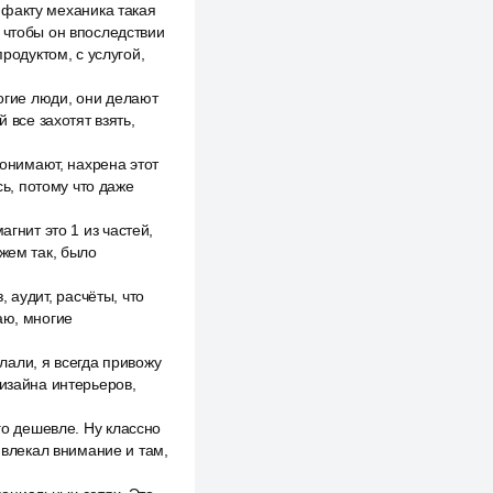
о факту механика такая
 чтобы он впоследствии
родуктом, с услугой,
ногие люди, они делают
 все захотят взять,
понимают, нахрена этот
сь, потому что даже
гнит это 1 из частей,
ажем так, было
, аудит, расчёты, что
аю, многие
елали, я всегда привожу
дизайна интерьеров,
го дешевле. Ну классно
ивлекал внимание и там,