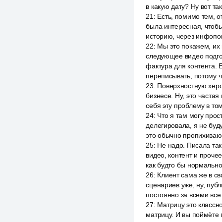
в какую дату? Ну вот т
21
:
Есть, помимо тем, о
была интересная, чтобы
историю, через инфопов
22
:
Мы это покажем, их 
следующее видео подгот
фактура для контента. 
переписывать, потому ч
23
:
Поверхностную херот
бизнесе. Ну, это частая
себя эту проблему в то
24
:
Что я там могу прос
делегировала, я не буд
это обычно пропихивают,
25
:
Не надо. Писала так,
видео, контент и прочее
как будто бы нормально
26
:
Клиент сама же в св
сценариев уже, ну, пуб
постоянно за всеми все
27
:
Матрицу это классно
матрицу. И вы поймёте 