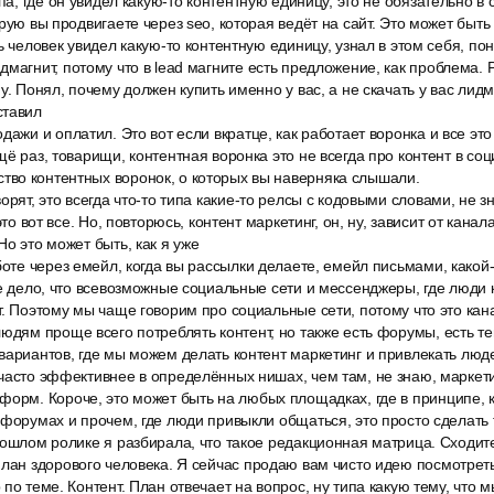
апа, где он увидел какую-то контентную единицу, это не обязательно в
рую вы продвигаете через seo, которая ведёт на сайт. Это может быть
ь человек увидел какую-то контентную единицу, узнал в этом себя, по
магнит, потому что в lead магните есть предложение, как проблема.
у. Понял, почему должен купить именно у вас, а не скачать у вас лидм
ставил
ажи и оплатил. Это вот если вкратце, как работает воронка и все это п
ё раз, товарищи, контентная воронка это не всегда про контент в соц
во контентных воронок, о которых вы наверняка слышали.
орят, это всегда что-то типа какие-то релсы с кодовыми словами, не з
это вот все. Но, повторюсь, контент маркетинг, он, ну, зависит от кана
Но это может быть, как я уже
боте через емейл, когда вы рассылки делаете, емейл письмами, како
ое дело, что всевозможные социальные сети и мессенджеры, где люди
т. Поэтому мы чаще говорим про социальные сети, потому что это кан
юдям проще всего потреблять контент, но также есть форумы, есть т
вариантов, где мы можем делать контент маркетинг и привлекать людей
часто эффективнее в определённых нишах, чем там, не знаю, маркет
орм. Короче, это может быть на любых площадках, где в принципе, к
 форумах и прочем, где люди привыкли общаться, это просто сделать 
рошлом ролике я разбирала, что такое редакционная матрица. Сходите
план здорового человека. Я сейчас продаю вам чисто идею посмотре
по теме. Контент. План отвечает на вопрос, ну типа какую тему, что 