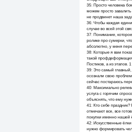
35
:
Просто человека бо
можем просто завалить 
не продвинет наша зада
36
:
Чтобы каждая едини
случае во всей этой свя
37
:
Понимание, которое 
ролике про сумерки, чт
абсолютно, у меня пере
38
:
Которые я вам показ
такой профдеформация.
Постиков, а из этапов. 
39
:
Это самый главный,
осознали свою проблему
сейчас постараюсь пер
40
:
Максимально релева
услуга с горячим спрос
объяснять, что ему ну
41
:
Кто себе праздник? 
отмечают все, все гото
покупки именно нашей ё
42
:
Искусственные ёлки 
нужно формировать чел