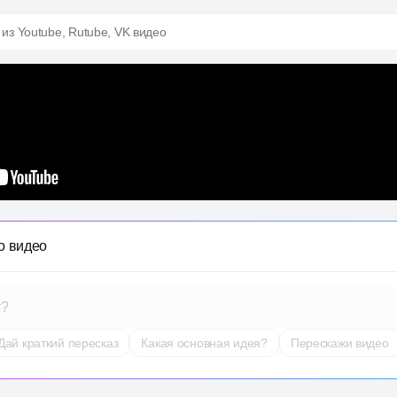
 из Youtube, Rutube, VK видео
о видео
т?
Дай краткий пересказ
Какая основная идея?
Перескажи видео