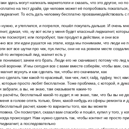
аки здесь могут напихать маркетологи и сказать, что это другое, но п
платно на тест драйв, где человек может её попробовать покататься,
 лидмагнит. То есть дать человеку бесплатно провзаимодействовать с п
о нужно, и утеплился, и погрелся, пошёл покупать дальше. И очень м
ит, думая, что, ну вот если у меня будет классный лидмагнит, который
или посмотрят, или попробуют, там продукт в действии, и они все
ычно все эти идеи рушатся на этапе, когда мы понимаем, что люди не 
эти вот все шутки про чек, пук листы, они не на ровном месте создали
ой-то интересный лид, магнит есть у
 понимают, зачем его брать. Люди его не скачивают, потому что лид ма
ной воронки. И мы сегодня все с вами вместе соберём, чтобы вам, ск
магнит всунуть и как сделать так, чтобы его скачивали, как
о сделать там какой-то красивый, там чек, лист, гайд, пдфку, тест, квиз
, которые просто любят бесплатное. Тоже проблема, с которой, я дум
 забрали, а вы, не знаю, там оказываете какие-то
о расчёты, бесплатный какой-то аудит, я не знаю, там, что бы вы не д
меня в голове опять только, блин, какой-нибудь из сферы ремонта и 
 бесплатный расчет, какие-то варианты того, как вы можете
овека. Он посмотрел, сказал вам спасибо и пошёл, купил у того, у ко
ногда происходит. Нам нужно сделать так, чтобы контент не просто пр
лидмагнит, а последовательно