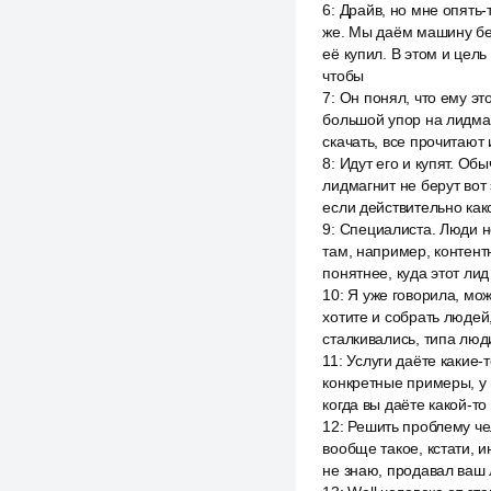
6
:
Драйв, но мне опять-т
же. Мы даём машину бес
её купил. В этом и цель
чтобы
7
:
Он понял, что ему эт
большой упор на лидмагн
скачать, все прочитают 
8
:
Идут его и купят. Об
лидмагнит не берут вот 
если действительно как
9
:
Специалиста. Люди не
там, например, контент
понятнее, куда этот лид 
10
:
Я уже говорила, можн
хотите и собрать людей
сталкивались, типа люди
11
:
Услуги даёте какие-т
конкретные примеры, у 
когда вы даёте какой-то
12
:
Решить проблему чел
вообще такое, кстати, и
не знаю, продавал ваш 