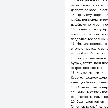
13
:
Well человека от эт
может быть статья, кото
делаете по базе. То ест
14
:
Проблему забрал лид
глубже погрузился в тем
дешёвому конкуренту о
15
:
Заявку дошёл до прод
контентная воронка и ещ
подавляющее большинст
16
:
Или маркетологи гов
в телеге, карусели, вот 
которой вы общаетесь. 
17
:
Говорил на сайте в 
аутрич, тот же, понятн
потребляют этот контен
18
:
Коммуникации, где л
Короче, на самом деле 
зачастую бывает очень 
19
:
Отклика прямой перф
социальных сетях и вот
ещё важно сказать, в п
20
:
Вам нужен контент 
Он супер мясной, супер 