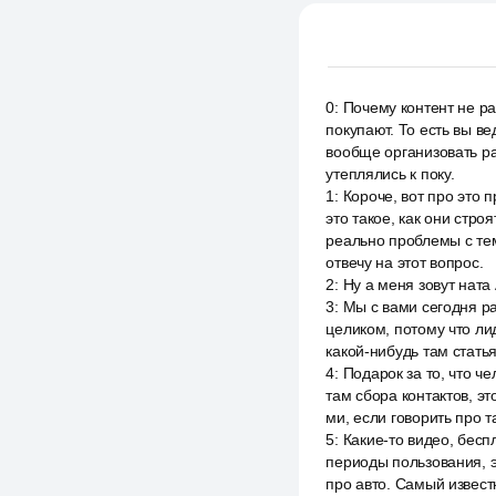
0
:
Почему контент не ра
покупают. То есть вы ве
вообще организовать раб
утеплялись к поку.
1
:
Короче, вот про это 
это такое, как они стро
реально проблемы с тем
отвечу на этот вопрос.
2
:
Ну а меня зовут ната
3
:
Мы с вами сегодня ра
целиком, потому что лид
какой-нибудь там статья
4
:
Подарок за то, что ч
там сбора контактов, э
ми, если говорить про т
5
:
Какие-то видео, бесп
периоды пользования, э
про авто. Самый известн