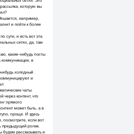
 социальных сетях. Это
 рассылка, которую вы
нял?
 Решается, например,
агнит и пойти к более
о сути, и есть вот эта
иальных сетях, да, там
наю, какие-нибудь посты
ла коммуникации, в
й-нибудь холодный
 коммуницируют и
ал
ематические чаты.
 через контент, что
инг прямого
онтент может быть, а в
тупо, проще. И здесь
, посмотрите, если вот
ть предыдущий ролик.
мы будем рассказывать и