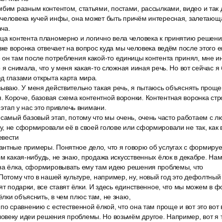
мбим разным контентом, статьями, постами, рассылками, видео и так 
человека кучей инфы, она может быть причём интересная, залетающая
ча.
ца контента планомерно и логично вела человека к принятию решения
зке воронка отвечает на вопрос куда мы человека ведём после этого е
он там после потребления какой-то единицы контента принял, мне ин
о я снимала, что у меня какая-то сложная ииная речь. Но вот сейчас 
д глазами открыта карта мира.
ываю. У меня действительно такая речь, я пытаюсь объяснять проще, 
 Короче, базовая схема контентной воронки. Контентная воронка стр
1 этап у нас это привлечь внимани.
 самый базовый этап, потому что мы очень, очень часто работаем с 
, не сформировали её в своей голове или сформировали не так, как в
евести
нтные примеры. Понятное дело, что я говорю об услугах с формиру
ом какая-нибудь, не знаю, продажа искусственных ёлок в декабре. Нам
жна ёлка, сформировывать ему там идею решения проблемы, что
Потому что в нашей культуре, например, ну, новый год это дефолтный
вят подарки, все ставят ёлки. И здесь единственное, что мы можем в
лки объяснить, в чем плюс там, не знаю,
по сравнению с естественной ёлкой, что она там проще и вот это вот 
овеку идеи решения проблемы. Но возьмём другое. Например, вот я