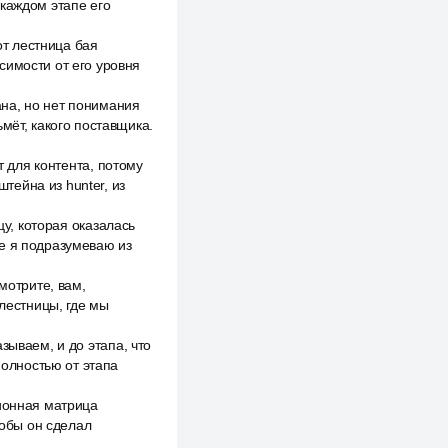
 каждом этапе его
от лестница бая
симости от его уровня
ана, но нет понимания
мёт, какого поставщика.
т для контента, потому
штейна из hunter, из
цу, которая оказалась
ые я подразумеваю из
мотрите, вам,
 лестницы, где мы
зываем, и до этапа, что
полностью от этапа
ционная матрица
тобы он сделал