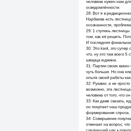
человека нужен нам для
осведомлённости.
28
:
Вот я в редакционно
Нарбаева есть лестница
осознанности, проблемы 
29
:
1 ступень лестницы.
том, как её решить. По
И последняя финальная 
30
:
Это kant, это супер
что, ну это там всего 5
шварца юджина.
31
:
Партии своих каких-
чуть больше. Но она кл
опыта своей работы как
32
:
Руками, а не просто
возможно, эта лестница
человека от того, что о
33
:
Как даже сказать, и
он покупает наш продукт
формирования спроса, 
34
:
Совершение покупки
отвечает на вопрос, что
следующий шаг к покуп