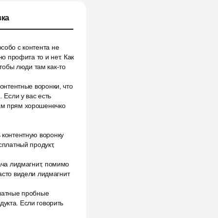
ка
собо с контента не
но профита то и нет. Как
чтобы люди там как-то
контентные воронки, что
. Если у вас есть
вам прям хорошенечко
ь контентную воронку
сплатный продукт,
дача лидмагнит, помимо
часто видели лидмагнит
платные пробные
дукта. Если говорить