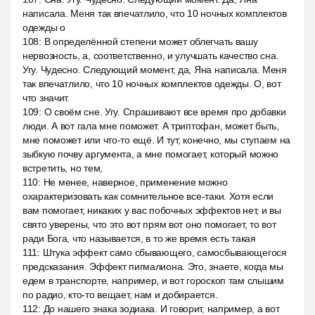
написала. Меня так впечатлило, что 10 ночных комплектов
одежды о
108
:
В определённой степени может облегчать вашу
нервозность, а, соответственно, и улучшать качество сна.
Угу. Чудесно. Следующий момент, да, Яна написала. Меня
так впечатлило, что 10 ночных комплектов одежды. О, вот
что значит.
109
:
О своём сне. Угу. Спрашивают все время про добавки
люди. А вот гала мне поможет. А триптофан, может быть,
мне поможет или что-то ещё. И тут, конечно, мы ступаем на
зыбкую почву аргумента, а мне помогает, который можно
встретить, но тем,
110
:
Не менее, наверное, применение можно
охарактеризовать как сомнительное все-таки. Хотя если
вам помогает, никаких у вас побочных эффектов нет, и вы
свято уверены, что это вот прям вот оно помогает, то вот
ради Бога, что называется, в то же время есть такая
111
:
Штука эффект само сбывающего, самосбывающегося
предсказания. Эффект пигмалиона. Это, знаете, когда мы
едем в транспорте, например, и вот гороскоп там слышим
по радио, кто-то вещает, нам и добирается.
112
:
До нашего знака зодиака. И говорит, например, а вот