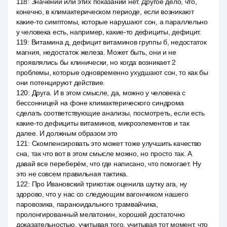
118
:
Значений или этих показаний нет. Другое дело, что,
конечно, в климактерическом периоде, если возникают
какие-то симптомы, которые нарушают сон, а параллельно
у человека есть, например, какие-то дефициты, дефицит.
119
:
Витамина д, дефицит витаминов группы б, недостаток
магния, недостаток железа. Может быть, они и не
проявлялись бы клинически, но когда возникает 2
проблемы, которые одновременно ухудшают сон, то как бы
они потенцируют действие.
120
:
Друга. И в этом смысле, да, можно у человека с
бессонницей на фоне климактерического синдрома
сделать соответствующие анализы, посмотреть, если есть
какие-то дефициты витаминов, микроэлементов и так
далее. И должным образом это
121
:
Скомпенсировать это может тоже улучшить качество
сна, так что вот в этом смысле можно, но просто так. А
давай все переберём, что где написано, что помогает. Ну
это не совсем правильная тактика.
122
:
Про Ивановский трикотаж оценила шутку ага, ну
здорово, что у нас со следующим вагончиком нашего
паровозика, параноидального трамвайчика,
пролонгированный мелатонин, хорошей достаточно
доказательностью, учитывая того, учитывая тот момент, что