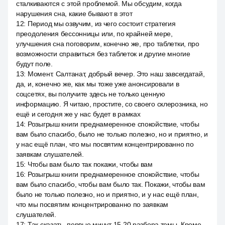
сталкиваются с этой проблемой. Мы обсудим, когда
нарушения сна, какие бывают в этот
12
:
Период мы озвучим, из чего состоит стратегия
преодоления бессонницы или, по крайней мере,
улучшения сна поговорим, конечно же, про таблетки, про
возможности справиться без таблеток и другие многие
будут поле.
13
:
Момент. Салтанат, добрый вечер. Это наш завсегдатай,
да, и, конечно же, как мы тоже уже анонсировали в
соцсетях, вы получите здесь не только ценную
информацию. Я читаю, простите, со своего склерозника, но
ещё и сегодня же у нас будет в рамках
14
:
Розыгрыш книги преднамеренное спокойствие, чтобы
вам было спасибо, было не только полезно, но и приятно, и
у нас ещё план, что мы посвятим концентрированно по
заявкам слушателей.
15
:
Чтобы вам было так покажи, чтобы вам
16
:
Розыгрыш книги преднамеренное спокойствие, чтобы
вам было спасибо, чтобы вам было так. Покажи, чтобы вам
было не только полезно, но и приятно, и у нас ещё план,
что мы посвятим концентрированно по заявкам
слушателей.
17
:
Так сказать, первые минут 15 20 разбора темы. Кроме