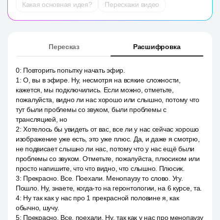
Какая основная идея?
Перескажи видео
Пересказ
Расшифровка
0
:
Повторить попытку начать эфир.
1
:
О, вы в эфире. Ну, несмотря на всякие сложности,
кажется, мы подключились. Если можно, отметьте,
пожалуйста, видно ли нас хорошо или слышно, потому что
тут были проблемы со звуком, были проблемы с
трансляцией, но
2
:
Хотелось бы увидеть от вас, все ли у нас сейчас хорошо
изображение уже есть, это уже плюс. Да, и даже я смотрю,
не подвисает слышно ли нас, потому что у нас ещё были
проблемы со звуком. Отметьте, пожалуйста, плюсиком или
просто напишите, что что видно, что слышно. Плюсик.
3
:
Прекрасно. Все. Поехали. Менопаузу то слово. Угу.
Пошло. Ну, знаете, когда-то на геронтологии, на 6 курсе, та.
4
:
Ну так как у нас про 1 прекрасной половине я, как
обычно, шучу.
5
:
Прекрасно. Все, поехали. Ну, так как у нас про менопаузу