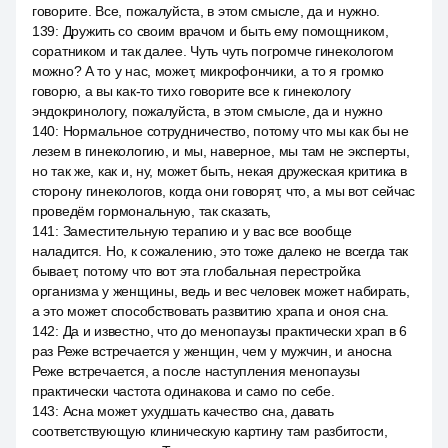
говорите. Все, пожалуйста, в этом смысле, да и нужно.
139
:
Дружить со своим врачом и быть ему помощником,
соратником и так далее. Чуть чуть погромче гинекологом
можно? А то у нас, может, микрофончики, а то я громко
говорю, а вы как-то тихо говорите все к гинекологу
эндокринологу, пожалуйста, в этом смысле, да и нужно
140
:
Нормальное сотрудничество, потому что мы как бы не
лезем в гинекологию, и мы, наверное, мы там не эксперты,
но так же, как и, ну, может быть, некая дружеская критика в
сторону гинекологов, когда они говорят, что, а мы вот сейчас
проведём гормональную, так сказать,
141
:
Заместительную терапию и у вас все вообще
наладится. Но, к сожалению, это тоже далеко не всегда так
бывает, потому что вот эта глобальная перестройка
организма у женщины, ведь и вес человек может набирать,
а это может способствовать развитию храпа и оноя сна.
142
:
Да и известно, что до менопаузы практически храп в 6
раз Реже встречается у женщин, чем у мужчин, и аносна
Реже встречается, а после наступления менопаузы
практически частота одинакова и само по себе.
143
:
Асна может ухудшать качество сна, давать
соответствующую клиническую картину там разбитости,