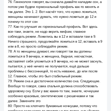
76
:
Гинекологи говорят, вы сначала давайте наладим сон, а
потом уже будем гормональный профиль как-то менять и
так далее. Это 1. 2. Вот насчёт того, что нужно ложиться,
женщины начинают думать, что нужно ложиться до 12 и
почему-то этот сон
77
:
Как-то улучшит их гормональный профиль. Вот здесь
все-таки, знаете, не надо верить мифам, главное
соблюдать режим. Ложились вы в 12 и вставали там в 9.
Ничего страшного, продолжайте ложиться в 12, вставать в 9
или в 8, но просто соблюдайте режим.
78
:
А то женщины думают, им говорят так вы должны
ложиться в 9 вечера, и женщина, бедная, несчастная,
заставляет себя уложиться в 9 вечера, но не может заснуть,
пытается, у неё ничего не получается, ещё дальше
проблемы с бессонницей, то есть неважно, до или после
12. Главное, чтобы это был стабильный режим.
79
:
Режим сна и достаточное количество сна. Следующее.
Вообще то говоря, сама спальня должна способствовать
здоровому сну. Если у вас какие-то там, знаете, ночнушки
особенно красивые, синтетические с рюшечками и так
далее. Замените это
80
:
Просто на хлопчато бумажные ночнушки, потому что
особенно если какие-то приливы и так далее, и вы будете