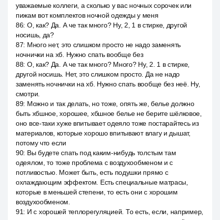
уважаемые коллеги, а сколько у вас ночных сорочек или
пижам вот комплектов ночной одежды у меня
86
:
О, как? Да. А че так много? Ну, 2, 1 в стирке, другой
носишь, да?
87
:
Много нет, это слишком просто не надо заменять
ночнички на хб. Нужно спать вообще без
88
:
О, как? Да. А че так много? Много? Ну, 2. 1 в стирке,
другой носишь. Нет, это слишком просто. Да не надо
заменять ночнички на хб. Нужно спать вообще без неё. Ну,
смотри.
89
:
Можно и так делать, но тоже, опять же, белье должно
быть хбшное, хорошее, хбшное белье не берите шёлковое,
оно все-таки хуже впитывает одеяло тоже постарайтесь из
материалов, которые хорошо впитывают влагу и дышат,
потому что если
90
:
Вы будете спать под каким-нибудь толстым там
одеялом, то тоже проблема с воздухообменом и с
потливостью. Может быть, есть подушки прямо с
охлаждающим эффектом. Есть специальные матрасы,
которые в меньшей степени, то есть они с хорошим
воздухообменом.
91
:
И с хорошей теплорегуляцией. То есть, если, например,