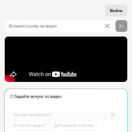
Войти
Вставьте ссылку на видео
Задайте вопрос по видео
Что вас интересует?
О чем это видео?
Дай краткий пересказ