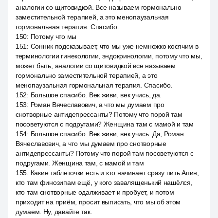
аналогии со щитовидкой. Все называем гормонально
заместительной терапией, а это менопаузальная
гормональная терапия. Спасибо.
150
:
Потому что мы
151
:
Сонник подсказывает, что мы уже немножко косячим в
терминологии гинекологии, эндокринологии, потому что мы,
может быть, аналогии со щитовидкой все называем
гормонально заместительной терапией, а это
менопаузальная гормональная терапия. Спасибо.
152
:
Большое спасибо. Век живи, век учись, да.
153
:
Роман Вячеславович, а что мы думаем про
снотворные антидепрессанты? Потому что порой там
посоветуются с подругами? Женщина там с мамой и там
154
:
Большое спасибо. Век живи, век учись. Да, Роман
Вячеславович, а что мы думаем про снотворные
антидепрессанты? Потому что порой там посоветуются с
подругами. Женщина там, с мамой и там
155
:
Какие таблеточки есть и кто начинает сразу пить Апин,
кто там финозипам ещё, у кого завалященький нашёлся,
кто там снотворные одалживает и пробует, и потом
приходит на приём, просит выписать, что мы об этом
думаем. Ну, давайте так.