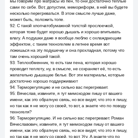
мы говорим про матрасы из пен, то они достаточно тёплые
сами по себе. Вот, допустим, мемориформ, в ней вы будете
несколько перегреваться. В этом смысле лучше даже,
может быть, положить топе.
92
:
С такой хлопчатобумажной толстой прослоечкой,
которая тоже будет хорошо дышать и хорошо впитывать
влагу. А подушки даже я вообще люблю с охлаждающим
эффектом, с таким техногелем в летнее время вот
ложишься на эту подушечку и она прохладная, потому что
там очень хороший такой.
93
:
Теплообменник, то есть там пена, которая хорошо
проводит теплоту, ну, в смысле, не сохраняет её, то есть
желательно дышащее белье. Вот эти материалы, которые
достаточно хорошо поддерживают
94
:
Терморегуляцию и не сильно вас перегревает.
95
:
Вячеслав, извините, я тут мимоходом пишу от вашего
имени, как это обратную связь, но все видят, что это я пишу,
но так как я не могу со своей, то вот, а знаете что по поводу
техногеля?
96
:
Терморегуляцию. И не сильно вас перегревает. Роман
Вячеславович, извините, я тут мимоходом пишу от вашего
имени, как это обратную связь, но все видят, что это я пишу,
но так как я не могу со своей, то вот. Угу. А знаете что по