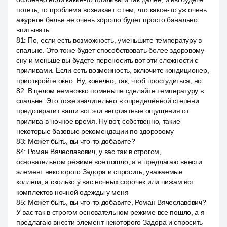
потеть, то проблема возникает с тем, что какое-то уж очень
ажурное белье не очень хорошо будет просто банально
впитывать.
81
:
По, если есть возможность, уменьшите температуру в
спальне. Это тоже будет способствовать более здоровому
сну и меньше вы будете переносить вот эти сложности с
приливами. Если есть возможность, включите кондиционер,
приоткройте окно. Ну, конечно, так, чтоб простудиться, но
82
:
В целом немножко поменьше сделайте температуру в
спальне. Это тоже значительно в определённой степени
предотвратит ваши вот эти неприятные ощущения от
прилива в ночное время. Ну вот, собственно, такие
некоторые базовые рекомендации по здоровому
83
:
Может быть, вы что-то добавите?
84
:
Роман Вячеславович, у вас так в строгом,
основательном режиме все пошло, а я предлагаю внести
элемент некоторого Задора и спросить, уважаемые
коллеги, а сколько у вас ночных сорочек или пижам вот
комплектов ночной одежды у меня
85
:
Может быть, вы что-то добавите, Роман Вячеславович?
У вас так в строгом основательном режиме все пошло, а я
предлагаю внести элемент некоторого Задора и спросить