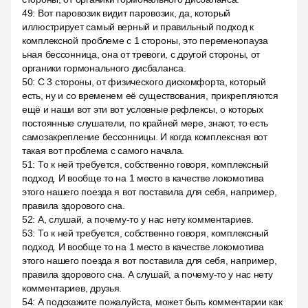
49
:
Вот паровозик видит паровозик, да, который
иллюстрирует самый верный и правильный подход к
комплексной проблеме с 1 стороны, это переменопауза
ьная бессонница, она от тревоги, с другой стороны, от
органики гормонального дисбаланса.
50
:
С 3 стороны, от физического дискомфорта, который
есть, ну и со временем её существования, прикрепляются
ещё и наши вот эти вот условные рефлексы, о которых
постоянные слушатели, по крайней мере, знают, то есть
самозакрепление бессонницы. И когда комплексная вот
такая вот проблема с самого начала.
51
:
То к ней требуется, собственно говоря, комплексный
подход. И вообще то на 1 место в качестве локомотива
этого нашего поезда я вот поставила для себя, например,
правила здорового сна.
52
:
А, слушай, а почему-то у нас нету комментариев.
53
:
То к ней требуется, собственно говоря, комплексный
подход. И вообще то на 1 место в качестве локомотива
этого нашего поезда я вот поставила для себя, например,
правила здорового сна. А слушай, а почему-то у нас нету
комментариев, друзья.
54
:
А подскажите пожалуйста, может быть комментарии как