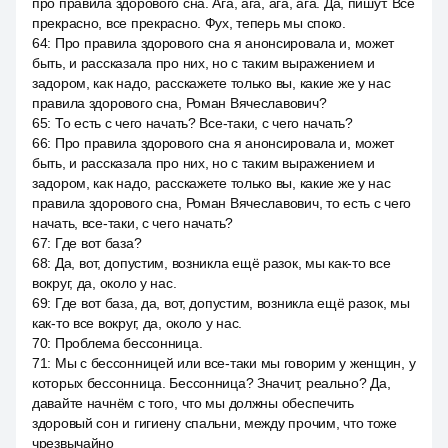
про правила здорового сна. Ага, ага, ага, ага. Да, пишут. Все
прекрасно, все прекрасно. Фух, теперь мы споко.
64
:
Про правила здорового сна я анонсировала и, может
быть, и рассказала про них, но с таким выражением и
задором, как надо, расскажете только вы, какие же у нас
правила здорового сна, Роман Вячеславович?
65
:
То есть с чего начать? Все-таки, с чего начать?
66
:
Про правила здорового сна я анонсировала и, может
быть, и рассказала про них, но с таким выражением и
задором, как надо, расскажете только вы, какие же у нас
правила здорового сна, Роман Вячеславович, то есть с чего
начать, все-таки, с чего начать?
67
:
Где вот база?
68
:
Да, вот, допустим, возникла ещё разок, мы как-то все
вокруг, да, около у нас.
69
:
Где вот база, да, вот, допустим, возникла ещё разок, мы
как-то все вокруг, да, около у нас.
70
:
Проблема бессонница.
71
:
Мы с бессонницей или все-таки мы говорим у женщин, у
которых бессонница. Бессонница? Значит, реально? Да,
давайте начнём с того, что мы должны обеспечить
здоровый сон и гигиену спальни, между прочим, что тоже
чрезвычайно