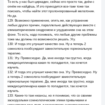
То есть у нас был циркадин, сейчас его просто так, днём с
огнём не найдёшь. И это приходится все-таки тоже так
поискать, чтобы найти этот пролонгированный мелатонин.
Но да.
129
:
Возможно применение, опять же, как устранение
любых других причин, параллельно действующих вместе с
климактерическим синдромом и ухудшением сна на этом
фоне. То есть, надо понимать, что любые другие проблемы
тоже мы должны по возможности решать. Угу.
130
:
И тогда это улучшит качество сна. Ну а теперь 2
сомнолога пообсуждают заместительную гормональную
терапию.
131
:
Угу. Превосходно. Да, мне иногда так грустно, когда
междисциплинарна какая-то попадается, так хочется
изучить.
132
:
И тогда это улучшит качество сна. Угу. Превосходно. Ну
а теперь 2 сомнолога пообсуждают заместительную
гормональную терапию. Да, мне иногда так грустно, когда
междисциплинарна какая-то попадается, так хочется
изучить.
133
:
Какие-то там нюансы, но я понимаю, что со своими
заскорузлыми сомнологическим этими привычками и
установками мне лезть в гинекологию эндокринологию