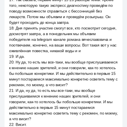
того, некоторую такую экспресс диагностику проведём по
поводу возможности справиться с бессонницей без
лекарств. Потом мы объявим и проведём розыгрыш. Он
будет проходить до конца завтра.
18
:
Дня принять участие смогут все, кто посмотрит сегодня,
досмотрят завтра, а в понедельник мы объявим
победителя на telegram канале романа вячеславовича и
поотвечаем, конечно, на ваши вопросы. Вот такая вот у нас
оживлённая повестка, никакой воды и и
19
:
И да.
20
:
Ну да, то есть мы все-таки, мы вообще прислушиваемся
к мнению наших зрителей, и они говорили, как-то хотелось
бы побольше конкретики. И мы действительно в первые 15
минут постараемся максимально конкретно осветить тему с
рекомен, по моему, а что висит?
21
:
И да, ну да, то есть мы все-таки, мы вообще
прислушиваемся к мнению наших зрителей, и они
говорили, как-то хотелось бы побольше конкретики. И мы
действительно в первые 15 минут постараемся
максимально конкретно осветить тему с рекомен, по моему,
а что висит?
22
:
Висит.