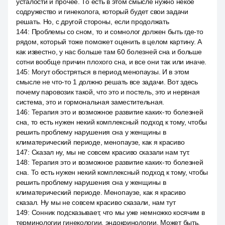
усталости и прочее. То есть в этом смысле нужно некое
содружество и гинеколога, который будет свои задачи
решать. Но, с другой стороны, если продолжать
144
:
Проблемы со сном, то и сомнолог должен быть где-то
рядом, который тоже поможет оценить в целом картину. А
как известно, у нас больше там 60 болезней сна и больше
сотни вообще причин плохого сна, и все они так или иначе.
145
:
Могут обостряться в период менопаузы. И в этом
смысле не что-то 1 должно решать все задачи. Вот здесь
почему паровозик такой, что это и постель, это и нервная
система, это и гормональная заместительная.
146
:
Терапия это и возможное развитие каких-то болезней
сна, то есть нужен некий комплексный подход к тому, чтобы
решить проблему нарушения сна у женщины в
климатерический периоде, менопаузе, как я красиво
147
:
Сказал ну, мы не совсем красиво сказали нам тут.
148
:
Терапия это и возможное развитие каких-то болезней
сна. То есть нужен некий комплексный подход к тому, чтобы
решить проблему нарушения сна у женщины в
климатерический периоде. Менопаузе, как я красиво
сказал. Ну мы не совсем красиво сказали, нам тут
149
:
Сонник подсказывает, что мы уже немножко косячим в
терминологии гинекологии, эндокринологии. Может быть,