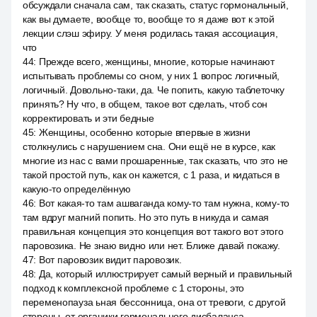
обсуждали сначала сам, так сказать, статус гормональный,
как вы думаете, вообще то, вообще то я даже вот к этой
лекции слэш эфиру. У меня родилась такая ассоциация,
что
44
:
Прежде всего, женщины, многие, которые начинают
испытывать проблемы со сном, у них 1 вопрос логичный,
логичный. Довольно-таки, да. Че попить, какую таблеточку
принять? Ну что, в общем, такое вот сделать, чтоб сон
корректировать и эти бедные
45
:
Женщины, особенно которые впервые в жизни
столкнулись с нарушением сна. Они ещё не в курсе, как
многие из нас с вами прошаренные, так сказать, что это не
такой простой путь, как он кажется, с 1 раза, и кидаться в
какую-то определённую
46
:
Вот какая-то там ашваганда кому-то там нужна, кому-то
там вдруг магний попить. Но это путь в никуда и самая
правильная концепция это концепция вот такого вот этого
паровозика. Не знаю видно или нет. Ближе давай покажу.
47
:
Вот паровозик видит паровозик.
48
:
Да, который иллюстрирует самый верный и правильный
подход к комплексной проблеме с 1 стороны, это
переменопауза ьная бессонница, она от тревоги, с другой
стороны, от органики гормонального дисбаланса.