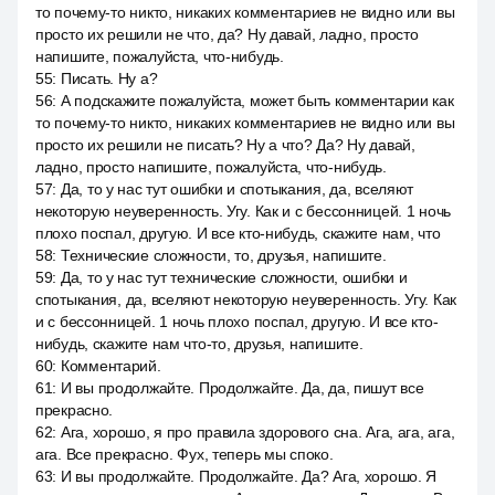
то почему-то никто, никаких комментариев не видно или вы
просто их решили не что, да? Ну давай, ладно, просто
напишите, пожалуйста, что-нибудь.
55
:
Писать. Ну а?
56
:
А подскажите пожалуйста, может быть комментарии как
то почему-то никто, никаких комментариев не видно или вы
просто их решили не писать? Ну а что? Да? Ну давай,
ладно, просто напишите, пожалуйста, что-нибудь.
57
:
Да, то у нас тут ошибки и спотыкания, да, вселяют
некоторую неуверенность. Угу. Как и с бессонницей. 1 ночь
плохо поспал, другую. И все кто-нибудь, скажите нам, что
58
:
Технические сложности, то, друзья, напишите.
59
:
Да, то у нас тут технические сложности, ошибки и
спотыкания, да, вселяют некоторую неуверенность. Угу. Как
и с бессонницей. 1 ночь плохо поспал, другую. И все кто-
нибудь, скажите нам что-то, друзья, напишите.
60
:
Комментарий.
61
:
И вы продолжайте. Продолжайте. Да, да, пишут все
прекрасно.
62
:
Ага, хорошо, я про правила здорового сна. Ага, ага, ага,
ага. Все прекрасно. Фух, теперь мы споко.
63
:
И вы продолжайте. Продолжайте. Да? Ага, хорошо. Я