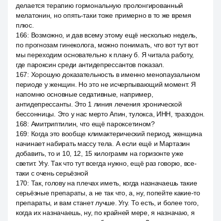
делается терапию гормональную пролонгированный
мелатонин, но опять-таки тоже примерно в то же время
плюс.
166
:
Возможно, и дав всему этому ещё несколько недель,
по прогнозам гинеколога, можно понимать, что вот тут вот
мы переходим основательно к плану б. Я читала работу,
где пароксин среди антидепрессантов показал.
167
:
Хорошую доказательность в именно менопаузальном
периоде у женщин. Но это не исчерпывающий момент. Я
напомню основные седативные, например,
антидепрессанты. Это 1 линия лечения хронической
бессонницы. Это у нас мерто Апин, тулокса, ИНН, тразодон.
168
:
Амитриптилин, что ещё пароксетином?
169
:
Когда это вообще климактерический период, женщина
начинает набирать массу тела. А если ещё и Мартазин
добавить, то и 10, 12, 15 килограмм на горизонте уже
светит. Угу. Так что тут всегда нужно, ещё раз говорю, все-
таки с очень серьёзной
170
:
Так, голову на плечах иметь, когда назначаешь такие
серьёзные препараты, а не так что, а, ну, попейте какие-то
препараты, и вам станет лучше. Угу. То есть, и более того,
когда их назначаешь, ну, по крайней мере, я назначаю, я