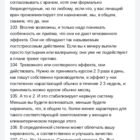
согласовывать с врачом, хотя они формально
безрецептурные, но по любому, если что, у вас лечащий
врач прокомментирует эти назначения, мы, в общем,
скажем, что да, они
103
:
Вполне возможны, и только надо понимать
особенность их приёма, что они не дают мгновенного
эффекта. Они не обладают так называемым
постстрессовым действием. Если вы к вечеру выпили
просто пустырник или валерьянку, они уже не подействуют
в плане тревог противо.
104
:
Тревожного или снотворного эффекта, они
действовать. Нужно их принимать курсом 2 3 раза в день,
как пишут собственно производители, и эффект у них
постепенно нарастающий обычно в течение 2 3 недель, и
принимать можно курсом обычно месяц.
105
:
А то и 2. И это стабилизирует нервную систему.
Меньше вы будете волноваться, меньше будете
нервничать, что, в общем то, более менее характерно для
такого соответствующей симптоматики у женщин в
климактерическом периоде этого
106
:
В определённой степени может облегчать вашу
нервозность, а соответственно и улучшать качество.
107
:
Сна. Угу. Чудесно. Следующий момент. Да, Яна