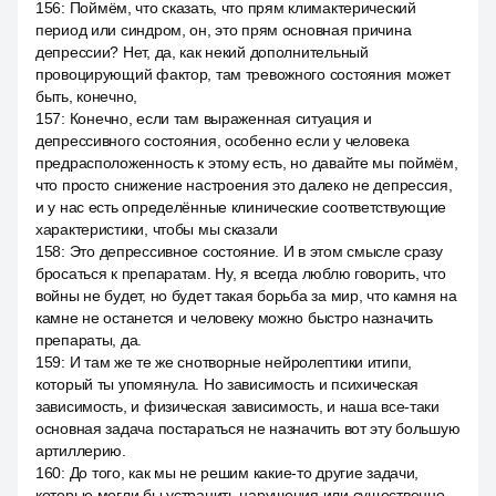
156
:
Поймём, что сказать, что прям климактерический
период или синдром, он, это прям основная причина
депрессии? Нет, да, как некий дополнительный
провоцирующий фактор, там тревожного состояния может
быть, конечно,
157
:
Конечно, если там выраженная ситуация и
депрессивного состояния, особенно если у человека
предрасположенность к этому есть, но давайте мы поймём,
что просто снижение настроения это далеко не депрессия,
и у нас есть определённые клинические соответствующие
характеристики, чтобы мы сказали
158
:
Это депрессивное состояние. И в этом смысле сразу
бросаться к препаратам. Ну, я всегда люблю говорить, что
войны не будет, но будет такая борьба за мир, что камня на
камне не останется и человеку можно быстро назначить
препараты, да.
159
:
И там же те же снотворные нейролептики итипи,
который ты упомянула. Но зависимость и психическая
зависимость, и физическая зависимость, и наша все-таки
основная задача постараться не назначить вот эту большую
артиллерию.
160
:
До того, как мы не решим какие-то другие задачи,
которые могли бы устранить нарушения или существенно