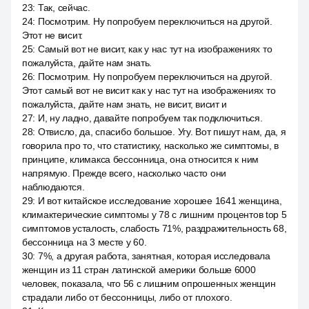
23
:
Так, сейчас.
24
:
Посмотрим. Ну попробуем переключиться на другой.
Этот не висит.
25
:
Самый вот не висит, как у нас тут на изображениях то
пожалуйста, дайте нам знать.
26
:
Посмотрим. Ну попробуем переключиться на другой.
Этот самый вот не висит как у нас тут на изображениях то
пожалуйста, дайте нам знать, не висит, висит и
27
:
И, ну ладно, давайте попробуем так подключиться.
28
:
Отвисло, да, спасибо большое. Угу. Вот пишут нам, да, я
говорила про то, что статистику, насколько же симптомы, в
принципе, климакса бессонница, она относится к ним
напрямую. Прежде всего, насколько часто они
наблюдаются.
29
:
И вот китайское исследование хорошее 1641 женщина,
климактерические симптомы у 78 с лишним процентов top 5
симптомов усталость, слабость 71%, раздражительность 68,
бессонница на 3 месте у 60.
30
:
7%, а другая работа, занятная, которая исследовала
женщин из 11 стран латинской америки больше 6000
человек, показала, что 56 с лишним опрошенных женщин
страдали либо от бессонницы, либо от плохого.