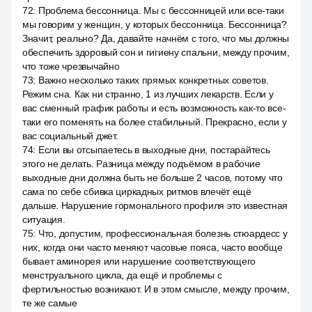
72
:
Проблема бессонница. Мы с бессонницей или все-таки
мы говорим у женщин, у которых бессонница. Бессонница?
Значит, реально? Да, давайте начнём с того, что мы должны
обеспечить здоровый сон и гигиену спальни, между прочим,
что тоже чрезвычайно
73
:
Важно несколько таких прямых конкретных советов.
Режим сна. Как ни странно, 1 из лучших лекарств. Если у
вас сменный график работы и есть возможность как-то все-
таки его поменять на более стабильный. Прекрасно, если у
вас социальный джет.
74
:
Если вы отсыпаетесь в выходные дни, постарайтесь
этого не делать. Разница между подъёмом в рабочие
выходные дни должна быть не больше 2 часов, потому что
сама по себе сбивка циркадных ритмов влечёт ещё
дальше. Нарушение гормонального профиля это известная
ситуация.
75
:
Что, допустим, профессиональная болезнь стюардесс у
них, когда они часто меняют часовые пояса, часто вообще
бывает аминорея или нарушение соответствующего
менструального цикла, да ещё и проблемы с
фертильностью возникают. И в этом смысле, между прочим,
те же самые