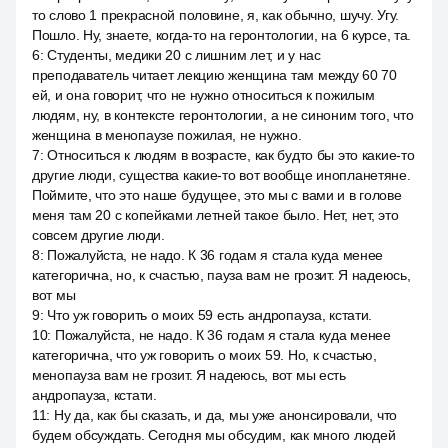
то слово 1 прекрасной половине, я, как обычно, шучу. Угу.
Пошло. Ну, знаете, когда-то на геронтологии, на 6 курсе, та.
6
:
Студенты, медики 20 с лишним лет, и у нас
преподаватель читает лекцию женщина там между 60 70
ей, и она говорит, что не нужно относиться к пожилым
людям, ну, в контексте геронтологии, а не синоним того, что
женщина в менопаузе пожилая, не нужно.
7
:
Относиться к людям в возрасте, как будто бы это какие-то
другие люди, существа какие-то вот вообще инопланетяне.
Поймите, что это наше будущее, это мы с вами и в голове
меня там 20 с копейками летней такое было. Нет, нет, это
совсем другие люди.
8
:
Пожалуйста, не надо. К 36 годам я стала куда менее
категорична, но, к счастью, пауза вам не грозит. Я надеюсь,
вот мы
9
:
Что уж говорить о моих 59 есть андропауза, кстати.
10
:
Пожалуйста, не надо. К 36 годам я стала куда менее
категорична, что уж говорить о моих 59. Но, к счастью,
менопауза вам не грозит. Я надеюсь, вот мы есть
андропауза, кстати.
11
:
Ну да, как бы сказать, и да, мы уже анонсировали, что
будем обсуждать. Сегодня мы обсудим, как много людей