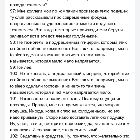
поводу техногеля?
97
:
Мне коллеги мои по компании производителю подушек
ту слип рассказывали про современные фокусы,
направленные на удешевление стоимости подушек с
техногелем. Это когда некоторые производители берут и
заливают вот в эти вот ячеечки голубенькие.
98
:
Не техногель, а подкрашенный глицерин, который этих
свойств вообще не выполняет. Вот так что, например, мы в
to sleep сделали господи, а из чего-то там ткань
называется, которая мало мало напрягается.
99
:
Ice лёд.
100
:
Не техногель, а подкрашенный глицерин, который этих
свойств вообще не выполняет. Вот так что, например, мы в
to sleep сделали господи, а из чего-то там ткань
называется, которая и led мало напрягается мало.
101
:
Нагревается от кожи это ткань. Поэтому ощущение
прохлады. Правда, мне все время кажется, что мокрая
подушка. Иногда, когда я сплю на холодненьких, но это
надо привыкнуть. Скоро надо доставать летнюю подушку.
Ну, у нас, значит, смотрите, паровозик, да, мы ж показываем
паровозик. И следующее, это растительный
102
:
Седативные средства. Ну, понятно, что желательно это