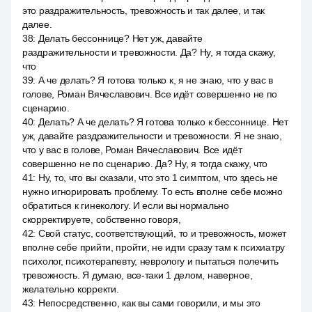
это раздражительность, тревожность и так далее, и так
далее.
38
:
Делать бессоннице? Нет уж, давайте
раздражительности и тревожности. Да? Ну, я тогда скажу,
что
39
:
А че делать? Я готова только к, я не знаю, что у вас в
голове, Роман Вячеславович. Все идёт совершенно не по
сценарию.
40
:
Делать? А че делать? Я готова только к бессоннице. Нет
уж, давайте раздражительности и тревожности. Я не знаю,
что у вас в голове, Роман Вячеславович. Все идёт
совершенно не по сценарию. Да? Ну, я тогда скажу, что
41
:
Ну, то, что вы сказали, что это 1 симптом, что здесь не
нужно игнорировать проблему. То есть вполне себе можно
обратиться к гинекологу. И если вы нормально
скорректируете, собственно говоря,
42
:
Свой статус, соответствующий, то и тревожность, может
вполне себе прийти, пройти, не идти сразу там к психиатру
психолог, психотерапевту, неврологу и пытаться полечить
тревожность. Я думаю, все-таки 1 делом, наверное,
желательно корректи.
43
:
Непосредственно, как вы сами говорили, и мы это