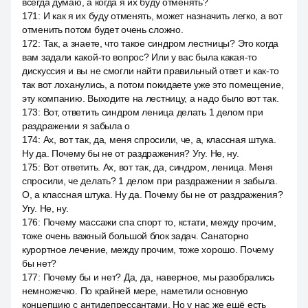
всегда думаю, а когда я их буду отменять?
171
:
И как я их буду отменять, может назначить легко, а вот
отменить потом будет очень сложно.
172
:
Так, а знаете, что такое синдром лестницы? Это когда
вам задали какой-то вопрос? Или у вас была какая-то
дискуссия и вы не смогли найти правильный ответ и как-то
так вот лоханулись, а потом покидаете уже это помещение,
эту компанию. Выходите на лестницу, а надо было вот так.
173
:
Вот, ответить синдром леница делать 1 делом при
раздражении я забыла о
174
:
Ах, вот так, да, меня спросили, че, а, классная штука.
Ну да. Почему бы не от раздражения? Угу. Не, ну.
175
:
Вот ответить. Ах, вот так, да, синдром, леница. Меня
спросили, че делать? 1 делом при раздражении я забыла.
О, а классная штука. Ну да. Почему бы не от раздражения?
Угу. Не, ну.
176
:
Почему массажи спа спорт то, кстати, между прочим,
тоже очень важный большой блок задач. Санаторно
курортное лечение, между прочим, тоже хорошо. Почему
бы нет?
177
:
Почему бы и нет? Да, да, наверное, мы разобрались
немножечко. По крайней мере, наметили основную
концепцию с антидепрессантами. Но у нас же ещё есть