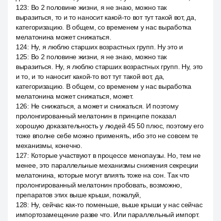
123
:
Во 2 половине жизни, я не знаю, можно так
выразиться, то и то наносит какой-то вот тут такой вот, да,
категоризацию. В общем, со временем у нас выработка
мелатонина может снижаться.
124
:
Ну, я люблю старших возрастных групп. Ну это и
125
:
Во 2 половине жизни, я не знаю, можно так
выразиться. Ну, я люблю старших возрастных групп. Ну, это
и то, и то наносит какой-то вот тут такой вот, да,
категоризацию. В общем, со временем у нас выработка
мелатонина может снижаться, может.
126
:
Не снижаться, а может и снижаться. И поэтому
пролонгированный мелатонин в принципе показал
хорошую доказательность у людей 45 50 плюс, поэтому его
тоже вполне себе можно применять, ибо это не совсем те
механизмы, конечно.
127
:
Которые участвуют в процессе менопаузы. Но, тем не
менее, это параллельные механизмы снижения секреции
мелатонина, которые могут влиять тоже на сон. Так что
пролонгированный мелатонин пробовать, возможно,
препаратов этих выше крыши, пожалуй,
128
:
Ну, сейчас как-то поменьше, выше крыши у нас сейчас
импортозамещение разве что. Или параллельный импорт.