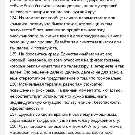
сейчас было бы очень самонадеянно, поэтому хороший
гинеколог эндокринолог это ваш лучший друг.
134
:
На момент вот вообще начала первых симптомов
климакса, потому что бывает такое, что женщина там
помучается 5 лет, наконец то придёт к гинекологу,
эндокринологу, он скажет, время для определённых видов
помощи у нас прошло. Давайте там симптоматически или
так далее. И пожалуйста,
135
:
Не бросайтесь сразу. Единственный момент, вот,
который, наверное, ко всем относится на фитоэстрогены,
которые рекламируют там по телевизору, в интернете и так
далее. Это решение далеко, далеко, далеко не для всех, а
ещё стереотипное представление о том, что гормонально
136
:
Мстительная терапия, равно там стократно
повышенный риск рака. На данный момент это, к счастью,
не соответствует истине, так что нужно взвешивать
индивидуальную ситуацию, пользу и риски, безопасность,
эффективность и
137
:
Дружить со своим врачом и быть ему помощником,
соратником и так далее, чуть к гинекологу эндокринологу.
138
:
Чуть погромче гинекологом можно? А то у нас, может,
микрофончики, а то я громко говорю, а вы как-то тихо