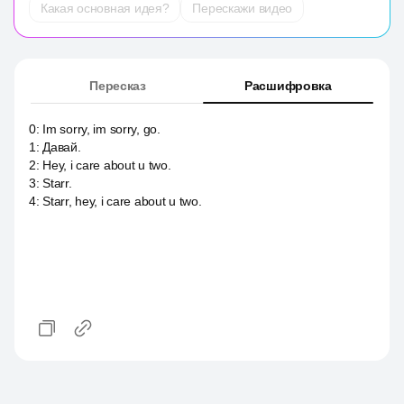
Какая основная идея?
Перескажи видео
Пересказ
Расшифровка
0
:
Im sorry, im sorry, go.
1
:
Давай.
2
:
Hey, i care about u two.
3
:
Starr.
4
:
Starr, hey, i care about u two.