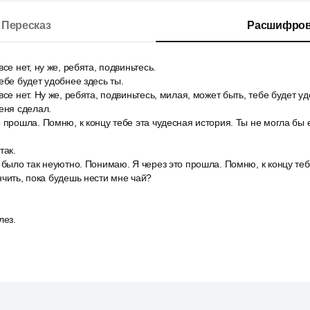
Пересказ
Расшифров
се нет, ну же, ребята, подвиньтесь.
ебе будет удобнее здесь ты.
се нет. Ну же, ребята, подвиньтесь, милая, может быть, тебе будет уд
еня сделал.
 прошла. Помню, к концу тебе эта чудесная история. Ты не могла бы е
так.
 было так неуютно. Понимаю. Я через это прошла. Помню, к концу теб
нчить, пока будешь нести мне чай?
лез.