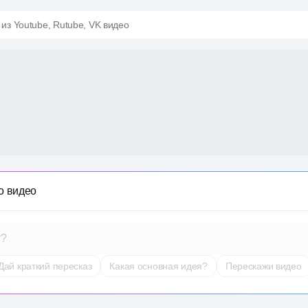
 из Youtube, Rutube, VK видео
о видео
т?
Дай краткий пересказ
Какая основная идея?
Перескажи видео