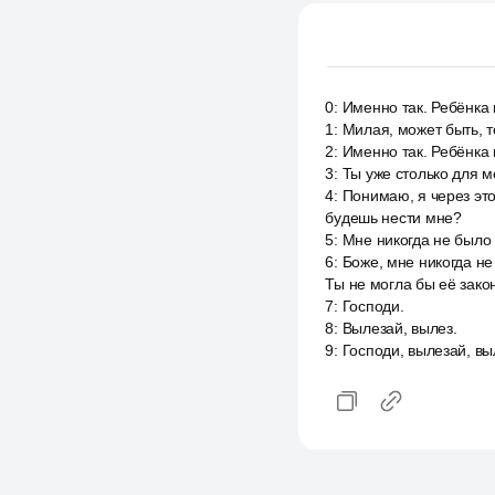
0
:
Именно так. Ребёнка в
1
:
Милая, может быть, т
2
:
Именно так. Ребёнка в
3
:
Ты уже столько для м
4
:
Понимаю, я через это
будешь нести мне?
5
:
Мне никогда не было 
6
:
Боже, мне никогда не
Ты не могла бы её зако
7
:
Господи.
8
:
Вылезай, вылез.
9
:
Господи, вылезай, вы