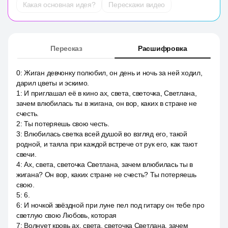
Какая основная идея?
Перескажи видео
Пересказ
Расшифровка
0
:
Жиган девчонку полюбил, он день и ночь за ней ходил,
дарил цветы и эскимо.
1
:
И приглашал её в кино ах, света, светочка, Светлана,
зачем влюбилась ты в жигана, он вор, каких в стране не
счесть.
2
:
Ты потеряешь свою честь.
3
:
Влюбилась светка всей душой во взгляд его, такой
родной, и таяла при каждой встрече от рук его, как тают
свечи.
4
:
Ах, света, светочка Светлана, зачем влюбилась ты в
жигана? Он вор, каких стране не счесть? Ты потеряешь
свою.
5
:
6.
6
:
И ночкой звёздной при луне пел под гитару он тебе про
светлую свою Любовь, которая
7
:
Волнует кровь ах, света, светочка Светлана, зачем