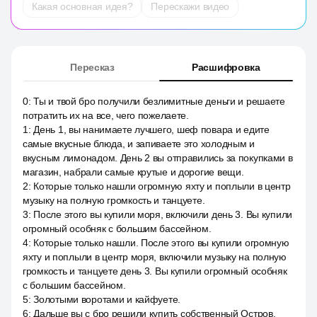
Какая основная идея?
Перескажи видео
Пересказ
Расшифровка
0
:
Ты и твой бро получили безлимитные деньги и решаете
потратить их на все, чего пожелаете.
1
:
День 1, вы нанимаете лучшего, шеф повара и едите
самые вкусные блюда, и запиваете это холодным и
вкусным лимонадом. День 2 вы отправились за покупками в
магазин, набрали самые крутые и дорогие вещи.
2
:
Которые только нашли огромную яхту и поплыли в центр
музыку на полную громкость и танцуете.
3
:
После этого вы купили моря, включили день 3. Вы купили
огромный особняк с большим бассейном.
4
:
Которые только нашли. После этого вы купили огромную
яхту и поплыли в центр моря, включили музыку на полную
громкость и танцуете день 3. Вы купили огромный особняк
с большим бассейном.
5
:
Золотыми воротами и кайфуете.
6
:
Дальше вы с бро решили купить собственный Остров,