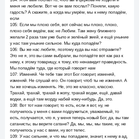
меня не любили. Вот че он вам послал? Поняли, какую
гадость? А скажите, а когда мы умрём, мы к нему попадём,
если
105
:
Если мы плохо себя, вот сейчас мы плохо, плохо,
плохо себя ведём, вас не Любим. Там жену ближнего
желали 2 раза там уже было и зелёный змей, и ещё уныние
у нас там уныние сильное. Мы куда попадём?
106
:
Вы же нас любите, поэтому куда вы нас отправите?
Это не я, это вы сами выбрали, вы попадёте вот как раз к
нему, к этому товарищу, к тому, кто ненавидит праведность.
Мы попадём туда, где который говорит нам
107
:
Изменяй. Че тебе там этот Бог говорит, изменяй,
изменяй. Не слушай его. Он говорит, чтоб ты не изменял. А
ты же хочешь изменять. Не, это же классно, классно.
Трахай, трахай, трахай в жопу, трахай водки, ещё, давай
водки, а ещё там морду набей кому-нибудь. Да, это.
108
:
Вот тот нам говорит, то есть, если я вот, ну, не
получилось у меня с вами подружиться, уважаемый, то
есть, получается, что я, у меня теперь новый Бог, да, вы там
сатанисты, вы верите сатане? Да, мы, мы, мы такие, ну, не
получилось у нас с вами, ну вот телес.
109
:
У нас сильнее, и что мы попадаем, значит, к нему в ад,