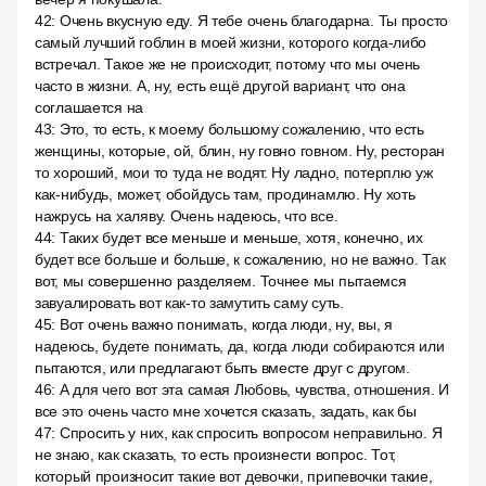
42
:
Очень вкусную еду. Я тебе очень благодарна. Ты просто
самый лучший гоблин в моей жизни, которого когда-либо
встречал. Такое же не происходит, потому что мы очень
часто в жизни. А, ну, есть ещё другой вариант, что она
соглашается на
43
:
Это, то есть, к моему большому сожалению, что есть
женщины, которые, ой, блин, ну говно говном. Ну, ресторан
то хороший, мои то туда не водят. Ну ладно, потерплю уж
как-нибудь, может, обойдусь там, продинамлю. Ну хоть
нажрусь на халяву. Очень надеюсь, что все.
44
:
Таких будет все меньше и меньше, хотя, конечно, их
будет все больше и больше, к сожалению, но не важно. Так
вот, мы совершенно разделяем. Точнее мы пытаемся
завуалировать вот как-то замутить саму суть.
45
:
Вот очень важно понимать, когда люди, ну, вы, я
надеюсь, будете понимать, да, когда люди собираются или
пытаются, или предлагают быть вместе друг с другом.
46
:
А для чего вот эта самая Любовь, чувства, отношения. И
все это очень часто мне хочется сказать, задать, как бы
47
:
Спросить у них, как спросить вопросом неправильно. Я
не знаю, как сказать, то есть произнести вопрос. Тот,
который произносит такие вот девочки, припевочки такие,