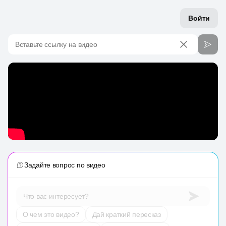
Войти
Вставьте ссылку на видео
Задайте вопрос по видео
Что вас интересует?
О чем это видео?
Дай краткий пересказ