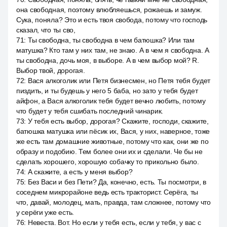
она свободная, поэтому влюбляешься, рожаешь и замуж.
Сука, поняла? Это и есть твоя свобода, потому что господь
сказал, что ты сво,
71
:
Ты свободна, ты свободна в чем батюшка? Или там
матушка? Кто там у них там, не знаю. А в чем я свободна. А
ты свободна, дочь моя, в выборе. А в чем выбор мой? R.
Выбор твой, дорогая.
72
:
Вася алкоголик или Петя бизнесмен, но Петя тебя будет
пиздить, и ты будешь у него 5 баба, но зато у тебя будет
айфон, а Вася алкоголик тебя будет вечно любить, потому
что будет у тебя сшибать последний чинарик.
73
:
У тебя есть выбор, дорогая? Скажите, господи, скажите,
батюшка матушка или пёсик их, Вася, у них, наверное, тоже
же есть там домашние животные, потому что как, они же по
образу и подобию. Тем более они их и сделали. Че бы не
сделать хорошего, хорошую собачку то прикольно было.
74
:
А скажите, а есть у меня выбор?
75
:
Без Васи и без Пети? Да, конечно, есть. Ты посмотри, в
соседнем микрорайоне ведь есть тракторист. Серёга, ты
что, давай, молодец, мать, правда, там сложнее, потому что
у серёги уже есть.
76
:
Невеста. Вот. Но если у тебя есть, если у тебя, у вас с