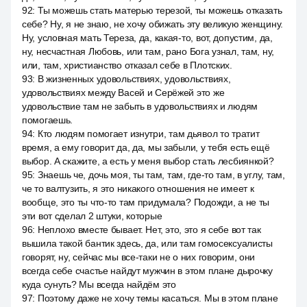
92
:
Ты можешь стать матерью терезой, ты можешь отказать
себе? Ну, я не знаю, не хочу обижать эту великую женщину.
Ну, условная мать Тереза, да, какая-то, вот, допустим, да,
ну, несчастная Любовь, или там, рано Бога узнал, там, ну,
или, там, христианство отказал себе в Плотских.
93
:
В жизненных удовольствиях, удовольствиях,
удовольствиях между Васей и Серёжей это же
удовольствие там не забыть в удовольствиях и людям
помогаешь.
94
:
Кто людям помогает изнутри, там дьявол то тратит
время, а ему говорит да, да, мы забыли, у тебя есть ещё
выбор. А скажите, а есть у меня выбор стать лесбиянкой?
95
:
Знаешь че, дочь моя, ты там, там, где-то там, в углу, там,
че то валтузить, я это никакого отношения не имеет к
вообще, это ты что-то там придумала? Подожди, а не ты
эти вот сделал 2 штуки, которые
96
:
Неплохо вместе бывает. Нет, это, это я себе вот так
вышила такой бантик здесь, да, или там гомосексуалисты
говорят, ну, сейчас мы все-таки не о них говорим, они
всегда себе счастье найдут мужчин в этом плане дырочку
куда сунуть? Мы всегда найдём это
97
:
Поэтому даже не хочу темы касаться. Мы в этом плане