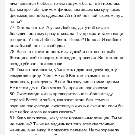
ним появится Любовь, то мы так уж и быть, тебя простим.
Да, мы про тебя снимем фильм, там знаем мы кучу таких
фильмов, мы тебе сделаем. Ай яй яй но r той, скажем, ну а
че ты?
77
:
Хотела вот так. А у них Любовь, да, у неё сиськи
большие, она ему сразу отсосала. Ты прекрати такие вещи
говорить. У них Любовь, блять. Понял? Поняла. И вообще
не забывай, что ты свободна.
78
:
Вася то с этим то остались. Давай и вот так всерьёз.
Женщина себе говорит, я молодая, красивая. Вот это меня
всегда убивает, эти сволочи.
79
:
Там изнасиловали, убили молодую там девушку, эту
самую женщину. Ужас. Не дай Бог там кошмар этого
разорвать, растерзать. Я сам бы задушил своими руками.
Не в этом дело. Она могла бы прожить прекрасную.
80
:
Счастливую жизнь предварительно выбрав между
серёгой Васей, и забыл, как зовут этого бизнесмена
охуенно прекрасную, счастливую жизнь а скажите, если бы
та с небес могла девочка сказать?
81
:
Как у кого жизнь, как у всех нормальных женщин. Ты че
не видишь? Ты че не видишь вот этих всех счастливых
женщин, а не вижу. А покажите пальцем. Ну ты охренела