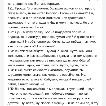
жить надо не так. Вот мне гораздо.
121
:
Проще. Это экономия, большая экономия сил просто
сказать вась, ты не читал библию? Охуенная книжка? На,
прочитай, а я пошёл или молиться, или трахаться в
зависимости от того, куда я Иду и кому я молюсь. Но это
логично, логично. Ты за
122
:
Сунь в жопу логику. Бог не поддаётся логике. А
подождите, а логику дьявол придумал или? А дьявола кто
придумал? Ну объясните вы, блять, когда-нибудь нам уже,
нам то что делать? Ну почему?
123
:
Вы так себя ведёте. Ну ладно, окей. Пусть они, они
там, пусть они там зарабатывают деньги, они там меряются
письками, они там власть у них, они делят этот ёбаный
маленький шарик, как хотят, пусть, пусть, пусть, пусть.
124
:
Я же, вы же сейчас так казалось, случайно вы
слушаете маленького, там четверть еврейчонок. Ну,
хитринка то осталась от бабушки, который говорит, окей,
ребят, я никто никуда не
125
:
Вы там, пожалуйста, я маленький, глупенький, нихуя
ничего не понимающий, но я обожаю женщин, но так
получилось, что вот как бы мама меня там не ругала в
детстве. Ну, блять, ну люблю я женщин, и не в смысле, я эту