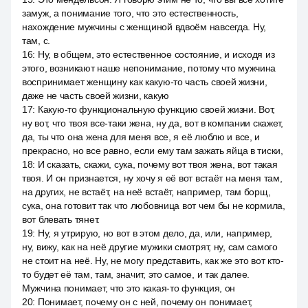
замуж, а понимание того, что это естественность,
нахождение мужчины с женщиной вдвоём навсегда. Ну,
там, с.
16
:
Ну, в общем, это естественное состояние, и исходя из
этого, возникают наше непонимание, потому что мужчина
воспринимает женщину как какую-то часть своей жизни,
даже не часть своей жизни, какую
17
:
Какую-то функциональную функцию своей жизни. Вот,
ну вот, что твоя все-таки жена, ну да, вот в компании скажет,
да, ты что она жена для меня все, я её люблю и все, и
прекрасно, но все равно, если ему там зажать яйца в тиски,
18
:
И сказать, скажи, сука, почему вот твоя жена, вот такая
твоя. И он признается, ну хочу я её вот встаёт на меня там,
на других, не встаёт, на неё встаёт, например, там борщ,
сука, она готовит так что любовница вот чем бы не кормила,
вот блевать тянет.
19
:
Ну, я утрирую, но вот в этом дело, да, или, например,
ну, вижу, как на неё другие мужики смотрят, ну, сам самого
не стоит на неё. Ну, не могу представить, как же это вот кто-
то будет её там, там, значит, это самое, и так далее.
Мужчина понимает, что это какая-то функция, он
20
:
Понимает, почему он с ней, почему он понимает,