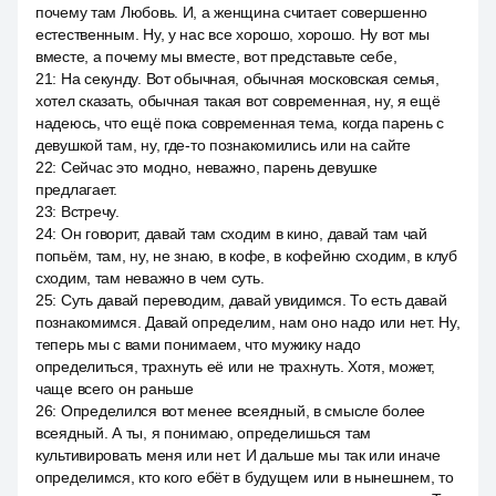
почему там Любовь. И, а женщина считает совершенно
естественным. Ну, у нас все хорошо, хорошо. Ну вот мы
вместе, а почему мы вместе, вот представьте себе,
21
:
На секунду. Вот обычная, обычная московская семья,
хотел сказать, обычная такая вот современная, ну, я ещё
надеюсь, что ещё пока современная тема, когда парень с
девушкой там, ну, где-то познакомились или на сайте
22
:
Сейчас это модно, неважно, парень девушке
предлагает.
23
:
Встречу.
24
:
Он говорит, давай там сходим в кино, давай там чай
попьём, там, ну, не знаю, в кофе, в кофейню сходим, в клуб
сходим, там неважно в чем суть.
25
:
Суть давай переводим, давай увидимся. То есть давай
познакомимся. Давай определим, нам оно надо или нет. Ну,
теперь мы с вами понимаем, что мужику надо
определиться, трахнуть её или не трахнуть. Хотя, может,
чаще всего он раньше
26
:
Определился вот менее всеядный, в смысле более
всеядный. А ты, я понимаю, определишься там
культивировать меня или нет. И дальше мы так или иначе
определимся, кто кого ебёт в будущем или в нынешнем, то