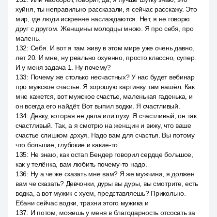
хуйня, ты неправильно рассказали, я сейчас расскажу. Это
мир, где люди искренне наслаждаются. Нет, я не говорю
друг с другом. Женщины молодцы мною. Я про себя, про
малень.
132
:
Себя. И вот я там живу в этом мире уже очень давно,
лет 20. И мне, ну реально охуенно, просто классно, супер.
И у меня задача 1. Ну почему?
133
:
Почему же столько несчастных? У нас будет вебинар
про мужское счастье. Я хорошую картинку там нашёл. Как
мне кажется, вот мужское счастье, маленькая гаденька, и
он всегда его найдёт. Вот выпил водки. Я счастливый.
134
:
Девку, которая не дала или пуху. Я счастливый, он так
счастливый. Так, а я смотрю на женщин и вижу, что ваше
счастье слишком дохуя. Надо вам для счастья. Вы потому
что большие, глубокие и какие-то
135
:
Не знаю, как остап Бендер говорил сердце большое,
как у телёнка, вам любить почему-то надо.
136
:
Ну а че же сказать мне вам? Я же мужчина, я должен
вам че сказать? Девчонки, дуры вы дуры, вы смотрите, есть
водка, а вот мужик с хуем, представляешь? Прикольно.
Ебани сейчас водки, трахни этого мужика и
137
:
И потом, можешь у меня в благодарность отсосать за