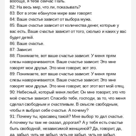
вообще, я тебе сейчас Паль.
82
:
На весь мир, что ли, показывать?
83
:
Вот в этом ебанутом мире вам говорят.
84
:
Ваше счастье зависит от выбора мужа.
85
:
Ваше счастье зависит от количества денег, которые у
вас есть. Ваше счастье зависит от того, сколько и каких у вас
будет детей.
86
:
Ваше счастье.
87
:
Зависит.
88
:
Понимаете, вот ваше счастье зависит. У меня прям
слезы наворачиваются. Ваше счастье зависит. Это мне
говорят мои друзья. Это мне говорит, вот это.
89
:
Понимаете, вот ваше счастье зависит. У меня прям
слезы наворачиваются. Ваше счастье зависит. Это мне
говорят мои друзья. Это мне говорит, вот этот вот мой отец.
90
:
Небесный, который меня любит. Он мне говорит, это что
моё счастье зависит. Спасибо тебе, господи, за то, что меня
сделал свободным и счастливым. В смысле свободным,
чтобы я выбрал себе счастье. А почему?
91
:
Почему ты, красавец такой? Мне выбор то дал счастье.
А почему ты там не сказал, дорогая? А у тебя есть счастье
быть свободной, независимой женщиной? Да, говорит, да,
да, забыл, чуть не забыл, чуть не забыл, чуть не забыл.