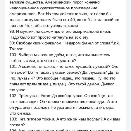
великие существа. Американский пирог, конечно,
недооценённое художественное произведение,
американское. Вот. Но там действительно, вот если бы
только этому мальчику было лет 40, вот я бы снял такой же
про лет 45, чтобы все увидели, какие
98
:
И мужики, на самом деле, это американский пирог.
Надо было вот просто натянуть на всю эту
99
:
Свободу своих факелом. Недаром факел от слова fuck.
Так вот.
100
:
Выбора мы вам не даём, а все, что вы пытаетесь
выбрать сами, это чего от лукавого?
101
:
А скажите, от какого, что такое лукавый, лукавый? Это
че такое? Вот я такой лукавый сейчас? Да, лукавый? Да ты
что, лукавый? Это вообще пиздец, это пиздец. Ну что это
прям вот прям пиздец, пиздец. Это такой демон. Дьявол,
это ужас.
102
:
Прям ужас. Ужас. Да вообще ужас. Он вообще вас
всех ненавидит. Он челове человечество ненавидит. А это
он ураганы посылает. Не ураганы я посылаю, а гитлера.
Это он нам.
103
:
Нет, гитлера тоже я. А что же он нам послал? А он вам
послал?
104
:
А он вам послал то, чтоб вы в церковь не ходили и