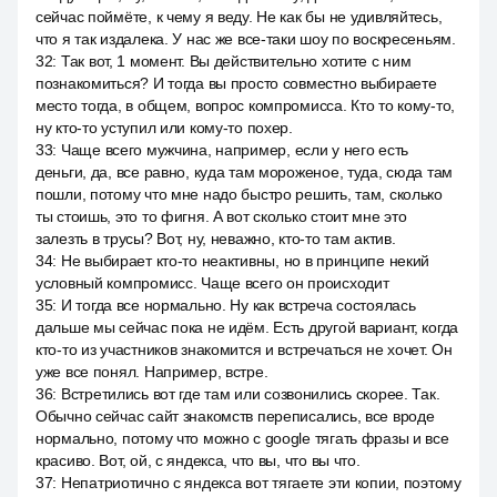
сейчас поймёте, к чему я веду. Не как бы не удивляйтесь,
что я так издалека. У нас же все-таки шоу по воскресеньям.
32
:
Так вот, 1 момент. Вы действительно хотите с ним
познакомиться? И тогда вы просто совместно выбираете
место тогда, в общем, вопрос компромисса. Кто то кому-то,
ну кто-то уступил или кому-то похер.
33
:
Чаще всего мужчина, например, если у него есть
деньги, да, все равно, куда там мороженое, туда, сюда там
пошли, потому что мне надо быстро решить, там, сколько
ты стоишь, это то фигня. А вот сколько стоит мне это
залезть в трусы? Вот, ну, неважно, кто-то там актив.
34
:
Не выбирает кто-то неактивны, но в принципе некий
условный компромисс. Чаще всего он происходит
35
:
И тогда все нормально. Ну как встреча состоялась
дальше мы сейчас пока не идём. Есть другой вариант, когда
кто-то из участников знакомится и встречаться не хочет. Он
уже все понял. Например, встре.
36
:
Встретились вот где там или созвонились скорее. Так.
Обычно сейчас сайт знакомств переписались, все вроде
нормально, потому что можно с google тягать фразы и все
красиво. Вот, ой, с яндекса, что вы, что вы что.
37
:
Непатриотично с яндекса вот тягаете эти копии, поэтому