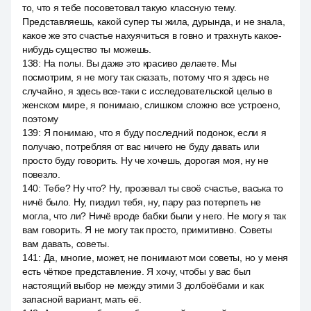
то, что я тебе посоветовал такую классную тему.
Представляешь, какой супер ты жила, дурында, и не знала,
какое же это счастье нахуячиться в говно и трахнуть какое-
нибудь существо ты можешь.
138
:
На полы. Вы даже это красиво делаете. Мы
посмотрим, я не могу так сказать, потому что я здесь не
случайно, я здесь все-таки с исследовательской целью в
женском мире, я понимаю, слишком сложно все устроено,
поэтому
139
:
Я понимаю, что я буду последний подонок, если я
получаю, потребляя от вас ничего не буду давать или
просто буду говорить. Ну че хочешь, дорогая моя, ну не
повезло.
140
:
Тебе? Ну что? Ну, прозевал ты своё счастье, васька то
ничё было. Ну, пиздил тебя, ну, пару раз потерпеть не
могла, что ли? Ничё вроде бабки были у него. Не могу я так
вам говорить. Я не могу так просто, примитивно. Советы
вам давать, советы.
141
:
Да, многие, может, не понимают мои советы, но у меня
есть чёткое представление. Я хочу, чтобы у вас был
настоящий выбор не между этими 3 долбоёбами и как
запасной вариант, мать её.