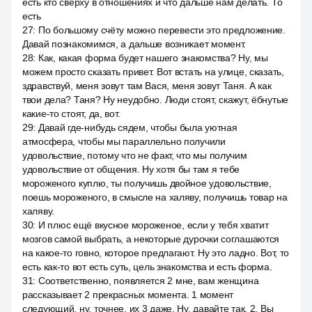
есть кто сверху в отношениях и что дальше нам делать. То
есть
27
:
По большому счёту можно перевести это предложение.
Давай познакомимся, а дальше возникает момент.
28
:
Как, какая форма будет нашего знакомства? Ну, мы
можем просто сказать привет. Вот встать на улице, сказать,
здравствуй, меня зовут там Вася, меня зовут Таня. А как
твои дела? Таня? Ну неудобно. Люди стоят, скажут, ёбнутые
какие-то стоят, да, вот.
29
:
Давай где-нибудь сядем, чтобы была уютная
атмосфера, чтобы мы параллельно получили
удовольствие, потому что не факт, что мы получим
удовольствие от общения. Ну хотя бы там я тебе
мороженого куплю, ты получишь двойное удовольствие,
поешь мороженого, в смысле на халяву, получишь товар на
халяву.
30
:
И плюс ещё вкусное мороженое, если у тебя хватит
мозгов самой выбрать, а некоторые дурочки соглашаются
на какое-то говно, которое предлагают. Ну это ладно. Вот, то
есть как-то вот есть суть, цель знакомства и есть форма.
31
:
Соответственно, появляется 2 мне, вам женщина
рассказывает 2 прекрасных момента. 1 момент
следующий, ну, точнее, их 3 даже. Ну, давайте так, 2. Вы