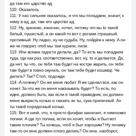
да там его царство ад.
110
:
Оказалось.
111
:
У нас сильнее оказалось, и что мы попадаем, значит, к
нему в ад, да, там его царство ад.
112
:
Ну, хреново, конечно, хотел, потому что вы to такой
белый, пушистый, а он какой-то вот с рогами страшный,
противный. Ну ладно, ну не судьба. Ну, пойдём к нему. А он
же че говорит, чтоб мы там курили, пили.
113
:
Или всякие гадости делали, да? То есть мы попадаем
туда, где как раз, соответственно, вот, ну, то и делается. Да,
да нет, ты что, он тебя там будет на костре жарить, он тебя
там будет в говно окунать, он там тебе будет кошмар. Че
делать? Так? Стоп, подожди.
114
:
А почему? Он же меня любит. Я же сделал все, как он
хочет. За что же он меня наказывать будет? То есть, по
идее, должно быть, как если я такой праведник, он должен
меня выкрасть ночью и сказать ах ты, сука приличный. Ах
ты такой порядочный ночью.
115
:
Вот я ничё, что, я просто физфак закончил, я немножко
логики. А где тут логика, если он хочет, чтобы я был вот
таким плохим? Ты хочешь, чтоб я был хорошим? Ну почему
там-то он мне должен плохо делать? Он мне, наоборот,