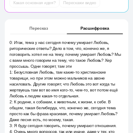
Какая основная идея?
Перескажи видео
Пересказ
Расшифровка
0
:
Итак, тема у нас сегодня почему умирает Любовь,
риторические ответы? Дело в том, что, конечно же, я
поговорить хотел не на тему, почему умирает Любовь? Мы
с вами много говорим на тему, что такое Любовь? Хер
проссышь. Одни говорят, там эти
1
:
Безусловная Любовь, там какие-то христианские
товарищи, но при этом можно мальчиков на авоне
насиловать. Другие говорят, что Любовь это вот когда ты
жертвуешь там вот во имя кого-то, чем-то, вот потом ещё
Любовь к людям какая-то отдельная.
2
:
К родине, к собакам, к животным, к жизни, к себе. В
общем, такая белиберда, что, конечно же, сегодня тема
просто как бы фраза красивая, почему умирает Любовь?
Даже песня есть, по моему, такая.
3
:
Я буду сегодня говорить, почему умирают отношения.
4
:
Очень много вопросов, так или иначе, даже у тех, кто