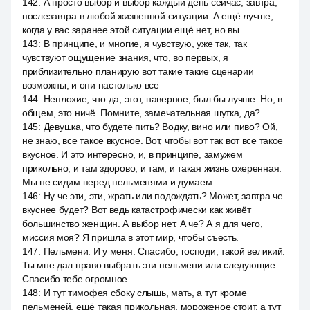
142
:
А просто выбор и выбор каждый день сейчас, завтра,
послезавтра в любой жизненной ситуации. А ещё лучше,
когда у вас заранее этой ситуации ещё нет, но вы
143
:
В принципе, и многие, я чувствую, уже так, так
чувствуют ощущение знания, что, во первых, я
приблизительно планирую вот такие такие сценарии
возможны, и они настолько все
144
:
Неплохие, что да, этот, наверное, был бы лучше. Но, в
общем, это ничё. Помните, замечательная шутка, да?
145
:
Девушка, что будете пить? Водку, вино или пиво? Ой,
не знаю, все такое вкусное. Вот, чтобы вот так вот все такое
вкусное. И это интересно, и, в принципе, замужем
прикольно, и там здорово, и там, и такая жизнь охеренная.
Мы не сидим перед пельменями и думаем.
146
:
Ну че эти, эти, жрать или подождать? Может, завтра че
вкуснее будет? Вот ведь катастрофически как живёт
большинство женщин. А выбор нет. А че? А я для чего,
миссия моя? Я пришла в этот мир, чтобы съесть.
147
:
Пельмени. И у меня. Спасибо, господи, такой великий.
Ты мне дал право выбрать эти пельмени или следующие.
Спасибо тебе огромное.
148
:
И тут тимофея сбоку слышь, мать, а тут кроме
пельменей, ещё такая прикольная, мороженое стоит, а тут