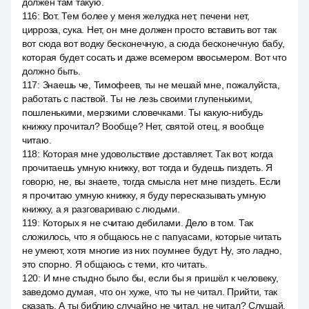
должен там такую.
116
:
Вот. Тем более у меня желудка нет, печени нет,
цирроза, сука. Нет, он мне должен просто вставить вот так
вот сюда вот водку бесконечную, а сюда бесконечную бабу,
которая будет сосать и даже всемером ввосьмером. Вот что
должно быть.
117
:
Знаешь че, Тимофеев, ты не мешай мне, пожалуйста,
работать с паствой. Ты не лезь своими глупенькими,
пошленькими, мерзкими словечками. Ты какую-нибудь
книжку прочитал? Вообще? Нет, святой отец, я вообще
читаю.
118
:
Которая мне удовольствие доставляет. Так вот, когда
прочитаешь умную книжку, вот тогда и будешь пиздеть. Я
говорю, не, вы знаете, тогда смысла нет мне пиздеть. Если
я прочитаю умную книжку, я буду пересказывать умную
книжку, а я разговариваю с людьми.
119
:
Которых я не считаю дебилами. Дело в том. Так
сложилось, что я общаюсь не с папуасами, которые читать
не умеют, хотя многие из них поумнее будут. Ну, это ладно,
это спорно. Я общаюсь с теми, кто читать.
120
:
И мне стыдно было бы, если бы я пришёл к человеку,
заведомо думая, что он хуже, что ты не читал. Прийти, так
сказать. А ты библию случайно не читал, не читал? Слушай,