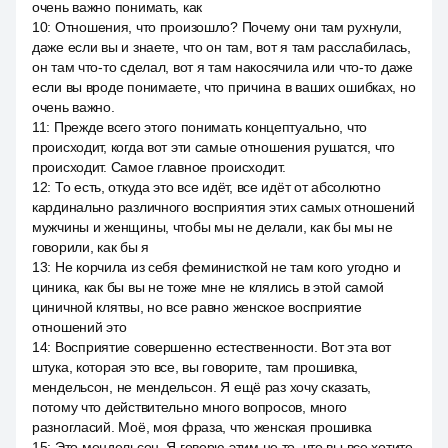
очень важно понимать, как
10
:
Отношения, что произошло? Почему они там рухнули,
даже если вы и знаете, что он там, вот я там расслабилась,
он там что-то сделал, вот я там накосячила или что-то даже
если вы вроде понимаете, что причина в ваших ошибках, но
очень важно.
11
:
Прежде всего этого понимать концептуально, что
происходит, когда вот эти самые отношения рушатся, что
происходит. Самое главное происходит.
12
:
То есть, откуда это все идёт, все идёт от абсолютно
кардинально различного восприятия этих самых отношений
мужчины и женщины, чтобы мы не делали, как бы мы не
говорили, как бы я
13
:
Не корчила из себя феминисткой не там кого угодно и
циника, как бы вы не тоже мне не клялись в этой самой
циничной клятвы, но все равно женское восприятие
отношений это
14
:
Восприятие совершенно естественности. Вот эта вот
штука, которая это все, вы говорите, там прошивка,
мендельсон, не мендельсон. Я ещё раз хочу сказать,
потому что действительно много вопросов, много
разногласий. Моё, моя фраза, что женская прошивка
15
:
Это мендельсон. Я говорю этим не то, что вы все хотите