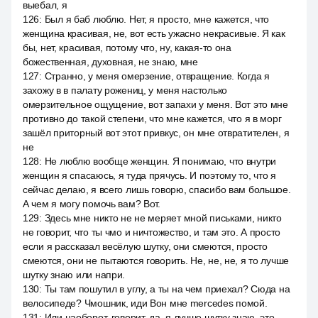
выебал, я
126
:
Был я баб люблю. Нет, я просто, мне кажется, что
женщина красивая, не, вот есть ужасно некрасивые. Я как
бы, нет, красивая, потому что, ну, какая-то она
божественная, духовная, не знаю, мне
127
:
Странно, у меня омерзение, отвращение. Когда я
захожу в в палату рожениц, у меня настолько
омерзительное ощущение, вот запахи у меня. Вот это мне
противно до такой степени, что мне кажется, что я в морг
зашёл приторный вот этот привкус, он мне отвратителен, я
не
128
:
Не люблю вообще женщин. Я понимаю, что внутри
женщин я спасаюсь, я туда прячусь. И поэтому то, что я
сейчас делаю, я всего лишь говорю, спасибо вам большое.
А чем я могу помочь вам? Вот.
129
:
Здесь мне никто не не меряет мной письками, никто
не говорит, что ты чмо и ничтожество, и там это. А просто
если я рассказал весёлую шутку, они смеются, просто
смеются, они не пытаются говорить. Не, не, не, я то лучше
шутку знаю или напри.
130
:
Ты там пошутил в углу, а ты на чем приехал? Сюда на
велосипеде? Чмошник, иди Вон мне mercedes помой.
131
:
Или наоборот, говорит, да, я лучше шутку знаю, это