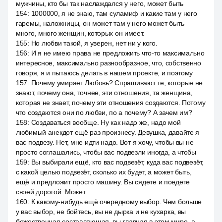
мужчины, кто бы так наслаждался у него, может быть
154
:
1000000, я не знаю, там суламиф и какие там у него
гаремы, наложницы, он может там у него может быть
много, много женщин, которых он имеет.
155
:
Но любви такой, я уверен, нет ни у кого.
156
:
И я не имею права не предложить что-то максимально
интересное, максимально разнообразное, что, собственно
говоря, я и пытаюсь делать в нашем проекте, и поэтому
157
:
Почему умирает Любовь? Спрашивают те, которые не
знают, почему она, точнее, эти отношения, та женщина,
которая не знает, почему эти отношения создаются. Потому
что создаются они по любви, по а почему? А зачем им?
158
:
Создаваться вообще. Ну как надо же, надо мой
любимый анекдот ещё раз произнесу. Девушка, давайте я
вас подвезу. Нет, мне идти надо. Вот я хочу, чтобы вы не
просто соглашались, чтобы вас подвезли иногда, а чтобы
159
:
Вы выбирали ещё, кто вас подвезёт, куда вас подвезёт,
с какой целью подвезёт, сколько их будет, а может быть,
ещё и предложит просто машину. Вы сядете и поедете
своей дорогой. Может.
160
:
К какому-нибудь ещё очередному выбор. Чем больше
у вас выбор, не бойтесь, вы не дырка и не кухарка, вы
божественная составляющая, вы главная в этом мире, а