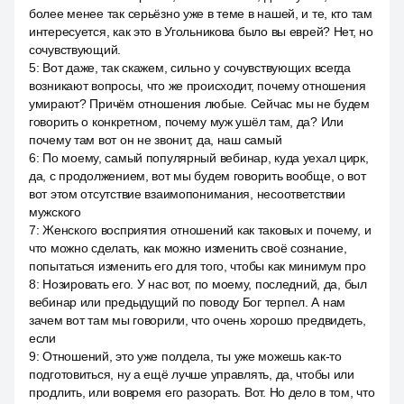
более менее так серьёзно уже в теме в нашей, и те, кто там
интересуется, как это в Угольникова было вы еврей? Нет, но
сочувствующий.
5
:
Вот даже, так скажем, сильно у сочувствующих всегда
возникают вопросы, что же происходит, почему отношения
умирают? Причём отношения любые. Сейчас мы не будем
говорить о конкретном, почему муж ушёл там, да? Или
почему там вот он не звонит, да, наш самый
6
:
По моему, самый популярный вебинар, куда уехал цирк,
да, с продолжением, вот мы будем говорить вообще, о вот
вот этом отсутствие взаимопонимания, несоответствии
мужского
7
:
Женского восприятия отношений как таковых и почему, и
что можно сделать, как можно изменить своё сознание,
попытаться изменить его для того, чтобы как минимум про
8
:
Нозировать его. У нас вот, по моему, последний, да, был
вебинар или предыдущий по поводу Бог терпел. А нам
зачем вот там мы говорили, что очень хорошо предвидеть,
если
9
:
Отношений, это уже полдела, ты уже можешь как-то
подготовиться, ну а ещё лучше управлять, да, чтобы или
продлить, или вовремя его разорать. Вот. Но дело в том, что