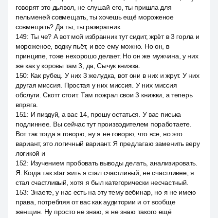
говорят это дьявол, не слушай его, ты пришла для
пельменей совмещать, ты хочешь ещё мороженое
совмещать? Да ты, ты развратник.
149
:
Ты че? А вот мой избранник тут сидит, жрёт в 3 горла и
мороженое, водку пьёт, и все ему можно. Но он, в
принципе, тоже нехорошо делает. Но он же мужчина, у них
же как у коровы там 3, да, Сычук книжка.
150
:
Как рубец. У них 3 желудка, вот они в них и жрут. У них
другая миссия. Простая у них миссия. У них миссия
обслуги. Скотт стоит. Там пожрал свои 3 книжки, а теперь
впряга.
151
:
И пиздуй, а вас 14, прошу остаться. У вас писька
подлиннее. Вы сейчас тут производителем поработаете.
Вот так тогда я говорю, ну я не говорю, что все, но это
вариант, это логичный вариант. Я предлагаю заменить веру
логикой и
152
:
Изучением пробовать выводы делать, анализировать.
Я. Когда так star жить я стал счастливый, не счастливее, я
стал счастливый, хотя я был категорически несчастный.
153
:
Знаете, у нас есть на эту тему вебинар, но я не имею
права, потребляя от вас как аудитории и от вообще
женщин. Ну просто не знаю, я не знаю такого ещё