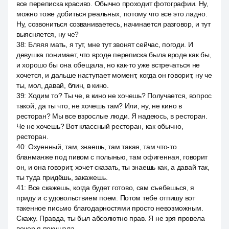
все переписка красиво. Обычно проходит фотографии. Ну,
можно тоже добиться реальных, потому что все это ладно.
Ну, созвониться созваниваетесь, начинается разговор, и тут
выясняется, ну че?
38
:
Бляяя мать, я тут, мне тут звонят сейчас, погоди. И
девушка понимает, что вроде переписка была вроде как бы,
и хорошо бы она обещала, но как-то уже встречаться не
хочется, и дальше наступает момент, когда он говорит, ну че
ты, мол, давай, блин, в кино.
39
:
Ходим то? Ты че, в кино не хочешь? Получается, вопрос
такой, да ты что, не хочешь там? Или, ну, не кино в
ресторан? Мы все взрослые люди. Я надеюсь, в ресторан.
Че не хочешь? Вот классный ресторан, как обычно,
ресторан.
40
:
Охуенный, там, знаешь, там такая, там что-то
бланманже под пивом с полынью, там офигенная, говорит
он, и она говорит, хочет сказать, ты знаешь как, а давай так,
ты туда придёшь, закажешь.
41
:
Все скажешь, когда будет готово, сам съебешься, я
приду и с удовольствием поем. Потом тебе отпишу вот
такенное письмо благодарностями просто невозможным.
Скажу. Правда, ты был абсолютно прав. Я не зря провела
вечер я покушала.