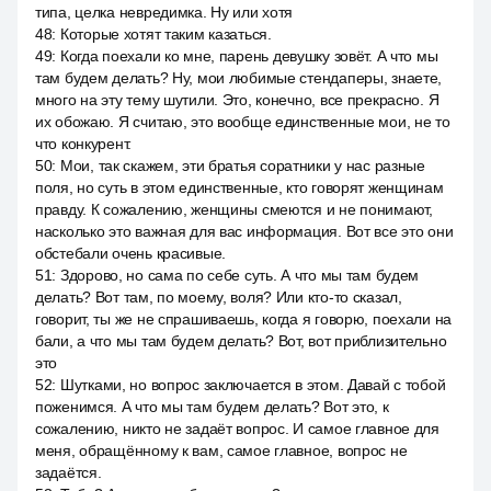
типа, целка невредимка. Ну или хотя
48
:
Которые хотят таким казаться.
49
:
Когда поехали ко мне, парень девушку зовёт. А что мы
там будем делать? Ну, мои любимые стендаперы, знаете,
много на эту тему шутили. Это, конечно, все прекрасно. Я
их обожаю. Я считаю, это вообще единственные мои, не то
что конкурент.
50
:
Мои, так скажем, эти братья соратники у нас разные
поля, но суть в этом единственные, кто говорят женщинам
правду. К сожалению, женщины смеются и не понимают,
насколько это важная для вас информация. Вот все это они
обстебали очень красивые.
51
:
Здорово, но сама по себе суть. А что мы там будем
делать? Вот там, по моему, воля? Или кто-то сказал,
говорит, ты же не спрашиваешь, когда я говорю, поехали на
бали, а что мы там будем делать? Вот, вот приблизительно
это
52
:
Шутками, но вопрос заключается в этом. Давай с тобой
поженимся. А что мы там будем делать? Вот это, к
сожалению, никто не задаёт вопрос. И самое главное для
меня, обращённому к вам, самое главное, вопрос не
задаётся.