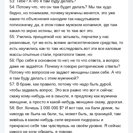
53
:
Тебе? А что я там буду делать?
54
:
Потому что, что он там будет делать? Мы так худо
бедно, но понимаем, почему мужчины женятся, это уже
какие-то объяснения находим так нащупываем
потихонечку, да, в этом говне мужском копаемся, где там
какая-то зерно истины, вот че то там вот это.
55
:
Учились прищепкой нос затыкать, перчатки у нас
резиновые, тут же есть всякие антисептические средства, то
есть научились как-то там исследовать вот эти все каловые
массы опытные стали, проктологи такие, но
56
:
Про себя в основном то нет, не то что ответа, а вопрос
даже не задаётся. Почему я говорю риторические ответы?
Потому что вопросов не задают женщины сами себе. А что
я там буду делать с этим мужчиной?
57
:
В браке, как правило, потому что надо быть дурой,
чтобы задавать вопрос. Это все равно что вот я сейчас
скажу кому-нибудь не в смысле, я предложу как мужчина
женщине, а просто я какой-нибудь женщине скажу, дорогая.
58
:
Вот. Хочешь 1 000 000 $? И вот там, на бали домик, ты
никогда не была на бали, ты, может быть, за границей, там
живёшь в каком-нибудь селе верхние пидорасы и
прекрасно себя там чувствуешь на своём уровне. Я сейчас
никого не хочу обидеть, я говорю.