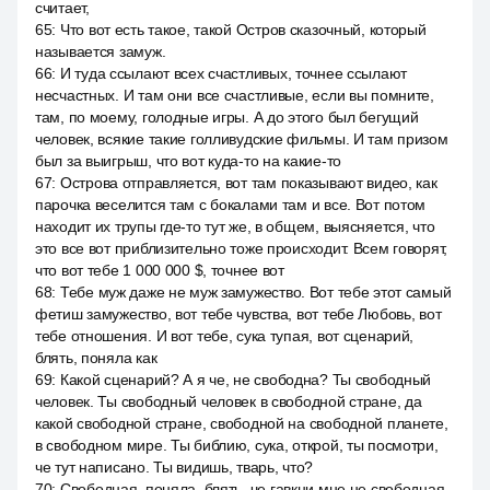
считает,
65
:
Что вот есть такое, такой Остров сказочный, который
называется замуж.
66
:
И туда ссылают всех счастливых, точнее ссылают
несчастных. И там они все счастливые, если вы помните,
там, по моему, голодные игры. А до этого был бегущий
человек, всякие такие голливудские фильмы. И там призом
был за выигрыш, что вот куда-то на какие-то
67
:
Острова отправляется, вот там показывают видео, как
парочка веселится там с бокалами там и все. Вот потом
находит их трупы где-то тут же, в общем, выясняется, что
это все вот приблизительно тоже происходит. Всем говорят,
что вот тебе 1 000 000 $, точнее вот
68
:
Тебе муж даже не муж замужество. Вот тебе этот самый
фетиш замужество, вот тебе чувства, вот тебе Любовь, вот
тебе отношения. И вот тебе, сука тупая, вот сценарий,
блять, поняла как
69
:
Какой сценарий? А я че, не свободна? Ты свободный
человек. Ты свободный человек в свободной стране, да
какой свободной стране, свободной на свободной планете,
в свободном мире. Ты библию, сука, открой, ты посмотри,
че тут написано. Ты видишь, тварь, что?
70
:
Свободная, поняла, блять, че гавкни мне не свободная,