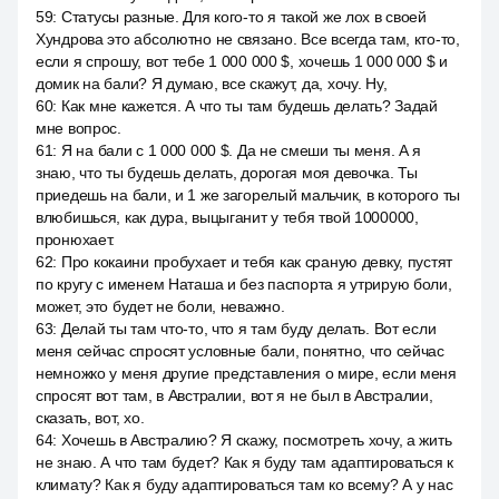
59
:
Статусы разные. Для кого-то я такой же лох в своей
Хундрова это абсолютно не связано. Все всегда там, кто-то,
если я спрошу, вот тебе 1 000 000 $, хочешь 1 000 000 $ и
домик на бали? Я думаю, все скажут, да, хочу. Ну,
60
:
Как мне кажется. А что ты там будешь делать? Задай
мне вопрос.
61
:
Я на бали с 1 000 000 $. Да не смеши ты меня. А я
знаю, что ты будешь делать, дорогая моя девочка. Ты
приедешь на бали, и 1 же загорелый мальчик, в которого ты
влюбишься, как дура, выцыганит у тебя твой 1000000,
пронюхает.
62
:
Про кокаини пробухает и тебя как сраную девку, пустят
по кругу с именем Наташа и без паспорта я утрирую боли,
может, это будет не боли, неважно.
63
:
Делай ты там что-то, что я там буду делать. Вот если
меня сейчас спросят условные бали, понятно, что сейчас
немножко у меня другие представления о мире, если меня
спросят вот там, в Австралии, вот я не был в Австралии,
сказать, вот, хо.
64
:
Хочешь в Австралию? Я скажу, посмотреть хочу, а жить
не знаю. А что там будет? Как я буду там адаптироваться к
климату? Как я буду адаптироваться там ко всему? А у нас