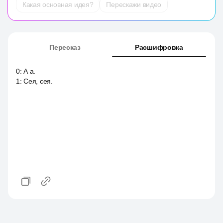
Какая основная идея?
Перескажи видео
Пересказ
Расшифровка
0
:
А а.
1
:
Сея, сея.