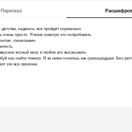
Пересказ
Расшифров
 детства, надеюсь, все пройдёт нормально.
ь очень просто. Я всем советую это попробовать.
роитин, глюкозамин.
елесть.
 вкусное косный мозг, я люблю его высасывать.
уй нас найти тяжело. Я за ними гонялась как сумасшедшая. Без грет
вот эти все связочки.