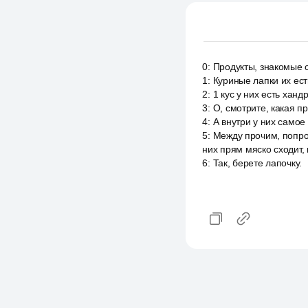
0
:
Продукты, знакомые с
1
:
Куриные лапки их ест
2
:
1 кус у них есть ханд
3
:
О, смотрите, какая пр
4
:
А внутри у них самое
5
:
Между прочим, попроб
них прям мяско сходит, 
6
:
Так, берете лапочку.