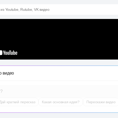
 из Youtube, Rutube, VK видео
о видео
т?
Дай краткий пересказ
Какая основная идея?
Перескажи видео