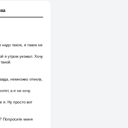
ка
е надо такое, я такое не
ой я утром уезжал. Хочу
такой.
авда, немножко отекла,
тят, а я не хочу.
е я. Ну просто вот
а? Попросите меня