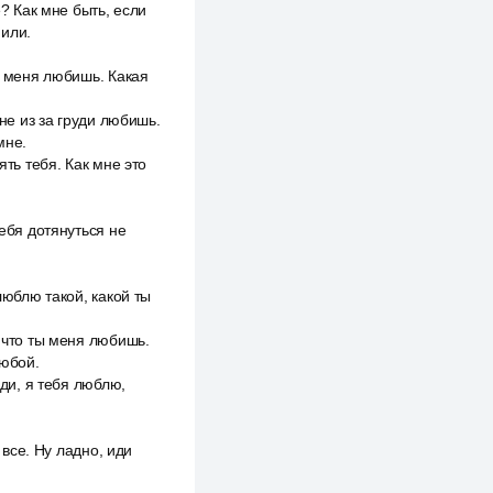
e? Как мне быть, если
 или.
же меня любишь. Какая
 не из за груди любишь.
мне.
ять тебя. Как мне это
тебя дотянуться не
люблю такой, какой ты
, что ты меня любишь.
любой.
иди, я тебя люблю,
 все. Ну ладно, иди