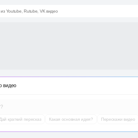
 из Youtube, Rutube, VK видео
о видео
т?
Дай краткий пересказ
Какая основная идея?
Перескажи видео