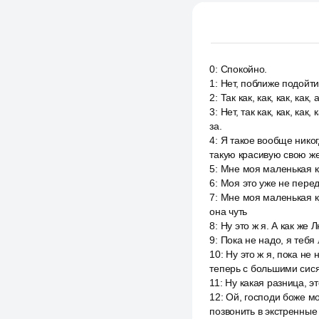
0
:
Спокойно.
1
:
Нет, поближе подойти
2
:
Так как, как, как, как
3
:
Нет, так как, как, как
за.
4
:
Я такое вообще никог
такую красивую свою же
5
:
Мне моя маленькая к
6
:
Моя это уже не перед
7
:
Мне моя маленькая кр
она чуть
8
:
Ну это ж я. А как же 
9
:
Пока не надо, я тебя 
10
:
Ну это ж я, пока не 
теперь с большими сисям
11
:
Ну какая разница, эт
12
:
Ой, господи боже мо
позвонить в экстренные