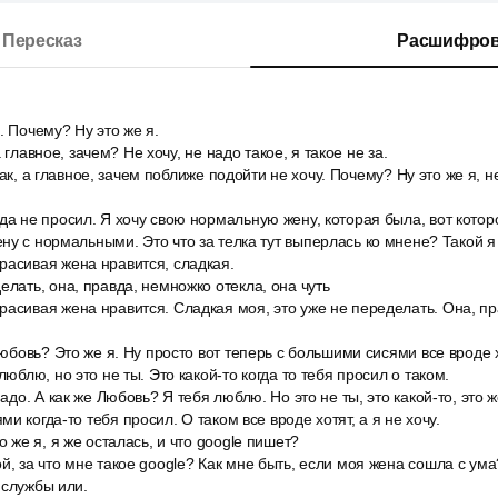
Пересказ
Расшифров
. Почему? Ну это же я.
, а главное, зачем? Не хочу, не надо такое, я такое не за.
, как, а главное, зачем поближе подойти не хочу. Почему? Ну это же я, н
да не просил. Я хочу свою нормальную жену, которая была, вот котор
ну с нормальными. Это что за телка тут выперлась ко мнене? Такой я 
расивая жена нравится, сладкая.
елать, она, правда, немножко отекла, она чуть
асивая жена нравится. Сладкая моя, это уже не переделать. Она, пр
Любовь? Это же я. Ну просто вот теперь с большими сисями все вроде хо
люблю, но это не ты. Это какой-то когда то тебя просил о таком.
надо. А как же Любовь? Я тебя люблю. Но это не ты, это какой-то, это ж
и когда-то тебя просил. О таком все вроде хотят, а я не хочу.
о же я, я же осталась, и что google пишет?
й, за что мне такое google? Как мне быть, если моя жена сошла с ум
 службы или.