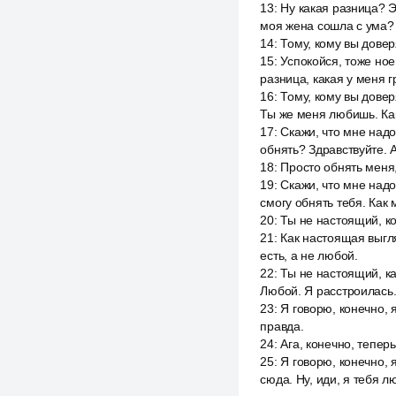
13
:
Ну какая разница? Э
моя жена сошла с ума? 
14
:
Тому, кому вы довер
15
:
Успокойся, тоже ное
разница, какая у меня 
16
:
Тому, кому вы довер
Ты же меня любишь. Как
17
:
Скажи, что мне надо
обнять? Здравствуйте. 
18
:
Просто обнять меня,
19
:
Скажи, что мне надо
смогу обнять тебя. Как 
20
:
Ты не настоящий, к
21
:
Как настоящая выгля
есть, а не любой.
22
:
Ты не настоящий, ка
Любой. Я расстроилась. 
23
:
Я говорю, конечно, 
правда.
24
:
Ага, конечно, теперь.
25
:
Я говорю, конечно, я
сюда. Ну, иди, я тебя л