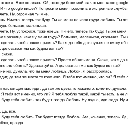
то же я. Я же осталась. Ой, господи боже мой, за что мне такое googl
И что google пишет? Попросите меня позвонить в экстренные службы
яете. Ну, огромная ты мне.
шь. Ничего, теперь так буду. Ты же меня не из за груди любишь. Ты 
грудь большая, маленькая.
яете. Ну, успокойся, тоже ноешь. Ничего, теперь так буду. Ты же меня
ая разница, какая у меня грудь? Большая, маленькая, огромная. Ты 
 сделать, чтобы такое принять? Как я до тебя дотянуться не смогу обн
А целоваться мы как будем вот так?
 скажи.
 сделать, чтобы такое принять? Просто обнять меня. Скажи, как я до 
мне это обнять? Здравствуйте. А целоваться мы как будем вот так?
онечно, думала, что ты меня любишь. Любой. Я расстроилась.
дит, да там же цвета то кожаного. Я тебя вот именно, что ли? Я тебя 
к настоящая выглядит, да там же цвета то кожаного, конечно, думала
Я тебя вот именно, что ли? Я тебя люблю такой, какой ты есть, а не 
я буду тебя любить, так будет всегда Любовь. Ну ладно, иди сюда. Ну 
 Да, все.
 буду тебя любить. Так будет всегда Любовь. Ага, конечно, теперь. Да,
юблю, правда.