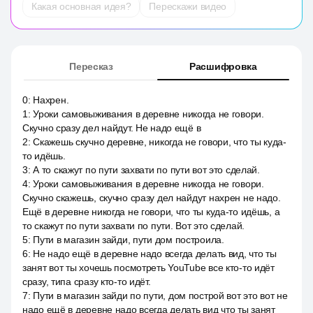
Какая основная идея?
Перескажи видео
Пересказ
Расшифровка
0
:
Нахрен.
1
:
Уроки самовыживания в деревне никогда не говори.
Скучно сразу дел найдут. Не надо ещё в
2
:
Скажешь скучно деревне, никогда не говори, что ты куда-
то идёшь.
3
:
А то скажут по пути захвати по пути вот это сделай.
4
:
Уроки самовыживания в деревне никогда не говори.
Скучно скажешь, скучно сразу дел найдут нахрен не надо.
Ещё в деревне никогда не говори, что ты куда-то идёшь, а
то скажут по пути захвати по пути. Вот это сделай.
5
:
Пути в магазин зайди, пути дом построила.
6
:
Не надо ещё в деревне надо всегда делать вид, что ты
занят вот ты хочешь посмотреть YouTube все кто-то идёт
сразу, типа сразу кто-то идёт.
7
:
Пути в магазин зайди по пути, дом построй вот это вот не
надо ещё в деревне надо всегда делать вид что ты занят