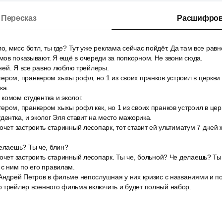
Пересказ
Расшифров
ло, мисс ботл, ты где? Тут уже реклама сейчас пойдёт. Да там все ра
ов показывают. Я ещё в очереди за попкорном. Не звони сюда.
с ней. Я все равно люблю трейлеры.
ером, пранкером хыхы рофл, но 1 из своих пранков устроил в церкв
ка.
, комом студентка и эколог.
ром, пранкером хыхы рофл кек, но 1 из своих пранков устроил в це
дентка, и эколог Эля ставит на место мажорика.
очет застроить старинный лесопарк, тот ставит ей ультиматум 7 дней ж
елаешь? Ты че, блин?
очет застроить старинный лесопарк. Ты че, больной? Че делаешь? Ты 
 с ним по его правилам.
 Андрей Петров в фильме непослушная у них кризис с названиями и п
о трейлер военного фильма включить и будет полный набор.