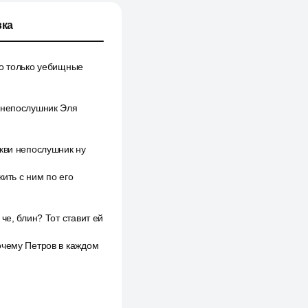
ка
вно только уебищные
и непослушник Эля
ркви непослушник ну
ить с ним по его
че, блин? Тот ставит ей
очему Петров в каждом