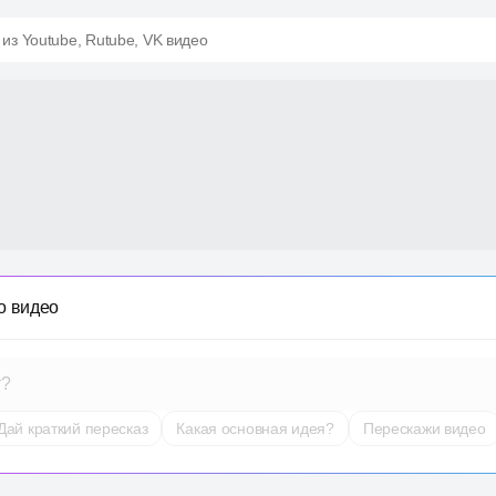
 из Youtube, Rutube, VK видео
о видео
т?
Дай краткий пересказ
Какая основная идея?
Перескажи видео