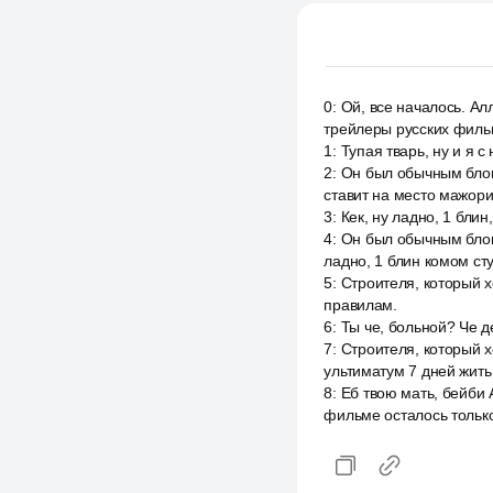
0
:
Ой, все началось. Ал
трейлеры русских фильм
1
:
Тупая тварь, ну и я 
2
:
Он был обычным блог
ставит на место мажори
3
:
Кек, ну ладно, 1 блин
4
:
Он был обычным блоге
ладно, 1 блин комом сту
5
:
Строителя, который х
правилам.
6
:
Ты че, больной? Че д
7
:
Строителя, который х
ультиматум 7 дней жить
8
:
Еб твою мать, бейби
фильме осталось тольк