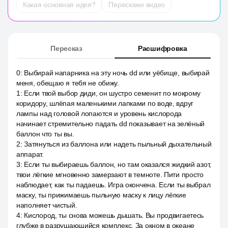
Какая основная идея?
Перескажи видео
Пересказ
Расшифровка
0
:
Выбирай напарника на эту ночь dd или уёбище, выбирай
меня, обещаю я тебя не обижу.
1
:
Если твой выбор диди, он шустро семенит по мокрому
коридору, шлёпая маленькими лапками по воде, вдруг
лампы над головой лопаются и уровень кислорода
начинает стремительно падать dd показывает на зелёный
баллон что ты вы.
2
:
Затянуться из баллона или надеть пыльный дыхательный
аппарат.
3
:
Если ты выбираешь баллон, но там оказался жидкий азот,
твои лёгкие мгновенно замерзают в темноте. Пити просто
наблюдает, как ты падаешь. Игра окончена. Если ты выбрал
маску, ты прижимаешь пыльную маску к лицу лёгкие
наполняет чистый.
4
:
Кислород, ты снова можешь дышать. Вы продвигаетесь
глубже в разрушающийся комплекс. За окном в океане