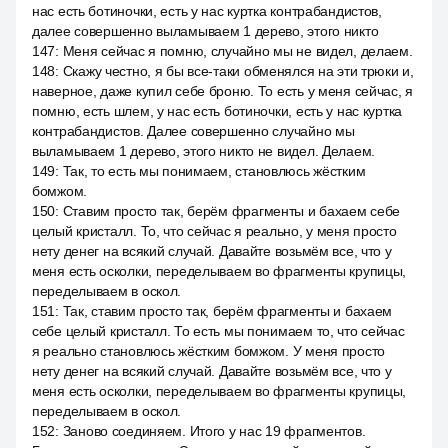
нас есть ботиночки, есть у нас куртка контрабандистов,
далее совершенно выламываем 1 дерево, этого никто
147
:
Меня сейчас я помню, случайно мы не видел, делаем.
148
:
Скажу честно, я бы все-таки обменялся на эти трюки и,
наверное, даже купил себе броню. То есть у меня сейчас, я
помню, есть шлем, у нас есть ботиночки, есть у нас куртка
контрабандистов. Далее совершенно случайно мы
выламываем 1 дерево, этого никто не видел. Делаем.
149
:
Так, то есть мы понимаем, становлюсь жёстким
бомжом.
150
:
Ставим просто так, берём фрагменты и бахаем себе
целый кристалл. То, что сейчас я реально, у меня просто
нету денег на всякий случай. Давайте возьмём все, что у
меня есть осколки, переделываем во фрагменты крупицы,
переделываем в оскол.
151
:
Так, ставим просто так, берём фрагменты и бахаем
себе целый кристалл. То есть мы понимаем то, что сейчас
я реально становлюсь жёстким бомжом. У меня просто
нету денег на всякий случай. Давайте возьмём все, что у
меня есть осколки, переделываем во фрагменты крупицы,
переделываем в оскол.
152
:
Заново соединяем. Итого у нас 19 фрагментов.