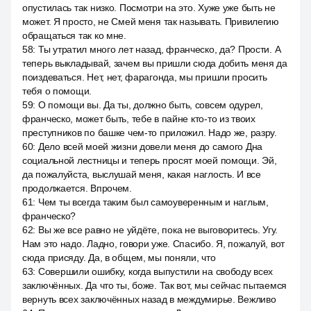
опустилась так низко. Посмотри на это. Хуже уже быть не
может. Я просто, не Смей меня так называть. Привилегию
обращаться так ко мне.
58
:
Ты утратил много лет назад, франческо, да? Прости. А
теперь выкладывай, зачем вы пришли сюда добить меня да
поиздеваться. Нет, нет, фарагонда, мы пришли просить
тебя о помощи.
59
:
О помощи вы. Да ты, должно быть, совсем одурел,
франческо, может быть, тебе в пайне кто-то из твоих
преступников по башке чем-то приложил. Надо же, разру.
60
:
Дело всей моей жизни довели меня до самого Дна
социальной лестницы и теперь просят моей помощи. Эй,
да пожалуйста, выслушай меня, какая наглость. И все
продолжается. Впрочем.
61
:
Чем ты всегда таким был самоуверенным и наглым,
франческо?
62
:
Вы же все равно не уйдёте, пока не выговоритесь. Угу.
Нам это надо. Ладно, говори уже. Спасибо. Я, пожалуй, вот
сюда присяду. Да, в общем, мы поняли, что
63
:
Совершили ошибку, когда выпустили на свободу всех
заключённых. Да что ты, боже. Так вот, мы сейчас пытаемся
вернуть всех заключённых назад в междумирье. Вежливо