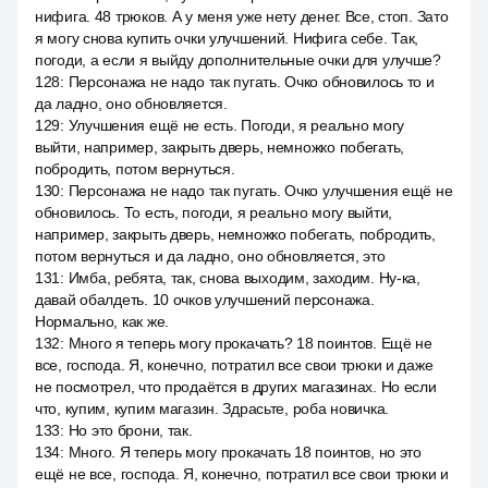
нифига. 48 трюков. А у меня уже нету денег. Все, стоп. Зато
я могу снова купить очки улучшений. Нифига себе. Так,
погоди, а если я выйду дополнительные очки для улучше?
128
:
Персонажа не надо так пугать. Очко обновилось то и
да ладно, оно обновляется.
129
:
Улучшения ещё не есть. Погоди, я реально могу
выйти, например, закрыть дверь, немножко побегать,
побродить, потом вернуться.
130
:
Персонажа не надо так пугать. Очко улучшения ещё не
обновилось. То есть, погоди, я реально могу выйти,
например, закрыть дверь, немножко побегать, побродить,
потом вернуться и да ладно, оно обновляется, это
131
:
Имба, ребята, так, снова выходим, заходим. Ну-ка,
давай обалдеть. 10 очков улучшений персонажа.
Нормально, как же.
132
:
Много я теперь могу прокачать? 18 поинтов. Ещё не
все, господа. Я, конечно, потратил все свои трюки и даже
не посмотрел, что продаётся в других магазинах. Но если
что, купим, купим магазин. Здрасьте, роба новичка.
133
:
Но это брони, так.
134
:
Много. Я теперь могу прокачать 18 поинтов, но это
ещё не все, господа. Я, конечно, потратил все свои трюки и