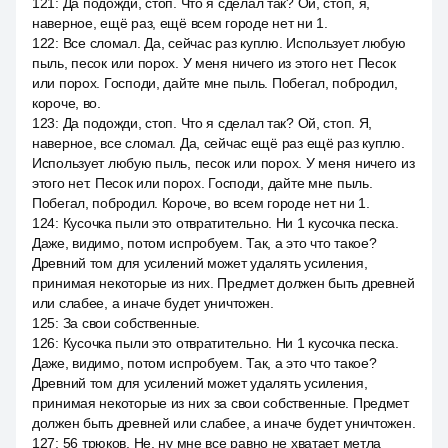
121
:
Да подожди, стоп. Что я сделал так? Ой, стоп, я,
наверное, ещё раз, ещё всем городе нет ни 1.
122
:
Все сломал. Да, сейчас раз куплю. Использует любую
пыль, песок или порох. У меня ничего из этого нет. Песок
или порох. Господи, дайте мне пыль. Побегал, побродил,
короче, во.
123
:
Да подожди, стоп. Что я сделал так? Ой, стоп. Я,
наверное, все сломал. Да, сейчас ещё раз ещё раз куплю.
Использует любую пыль, песок или порох. У меня ничего из
этого нет. Песок или порох. Господи, дайте мне пыль.
Побегал, побродил. Короче, во всем городе нет ни 1.
124
:
Кусочка пыли это отвратительно. Ни 1 кусочка песка.
Даже, видимо, потом испробуем. Так, а это что такое?
Древний том для усилений может удалять усиления,
принимая некоторые из них. Предмет должен быть древней
или слабее, а иначе будет уничтожен.
125
:
За свои собственные.
126
:
Кусочка пыли это отвратительно. Ни 1 кусочка песка.
Даже, видимо, потом испробуем. Так, а это что такое?
Древний том для усилений может удалять усиления,
принимая некоторые из них за свои собственные. Предмет
должен быть древней или слабее, а иначе будет уничтожен.
127
:
56 трюков. Не, ну мне все равно не хватает метла