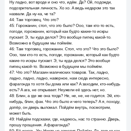
Ну ладно, вот вроде и оно что, идём. Да? Ой, подожди,
подозрительная личность. Хо хо. А ведь недаром это так
назвали. Да ну-ка, че та?
44
:
Там торговец. Что это?
45
:
Горожанин, стоп, что это было? Ооо, там кто-то есть,
погоди, горожанин, который как будто какие-то искры
пускает. Э, ты куда делся? Это вообще пипец какой-то.
Возможно в будущем мы поймём.
46
:
Там торговец, горожанин. Стоп, что это? Что это было?
Ооо, там кто-то есть, погоди, горожанин, который как будто
какие-то искры пускает. Э, ты куда делся? Это вообще
пипец какой-то. Возможно в будущем мы поймём.
47
:
Что это? Магазин магических товаров. Так, ладно,
ладно, ладно, ладно, наверное, нам сюда интересно,
фарагонда то хотя бы дома или как? A заходим, кто-нибудь
есть? A ага, не открывает. Неужели её здесь нет, но.
48
:
Блин, а где же она тогда? Не, не, не, не годится. Эй, кто-
нибудь, блин, фак. Что это было и чего теперь? А я, походу,
допёр, он дверь выломал. Пойдём внутрь, посмотрим,
может быть.
49
:
Найдём подсказки, где, надеюсь, нас то странно. Дверь,
прошу прощения. A фарагонда?
50
:
Её искать. Угу. Никто не заметит. Пойдём. Да, только как