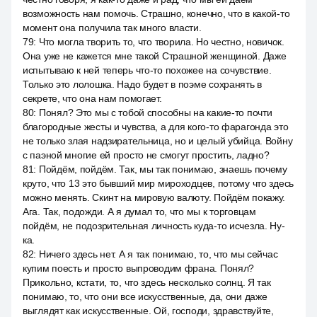
возможность нам помочь. Страшно, конечно, что в какой-то
момент она получила так много власти.
79
:
Что могла творить то, что творила. Но честно, новичок.
Она уже не кажется мне такой Страшной женщиной. Даже
испытываю к ней теперь что-то похожее на сочувствие.
Только это лолошка. Надо будет в поэме сохранять в
секрете, что она нам помогает.
80
:
Понял? Это мы с тобой способны на какие-то почти
благородные жесты и чувства, а для кого-то фарагонда это
не только злая надзирательница, но и целый убийца. Войну
с паэной многие ей просто не смогут простить, ладно?
81
:
Пойдём, пойдём. Так, мы так понимаю, знаешь почему
круто, что 13 это бывший мир мироходцев, потому что здесь
можно менять. Скинт на мировую валюту. Пойдём покажу.
Ага. Так, подожди. А я думал то, что мы к торговцам
пойдём, не подозрительная личность куда-то исчезла. Ну-
ка.
82
:
Ничего здесь нет. А я так понимаю, то, что мы сейчас
купим поесть и просто выпроводим франа. Понял?
Прикольно, кстати, то, что здесь несколько солнц. Я так
понимаю, то, что они все искусственные, да, они даже
выглядят как искусственные. Ой, господи, здравствуйте,