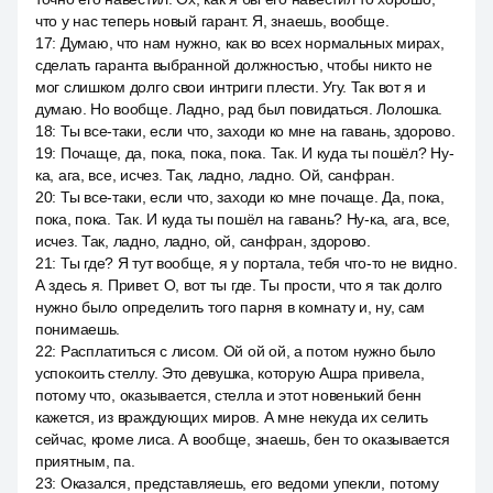
что у нас теперь новый гарант. Я, знаешь, вообще.
17
:
Думаю, что нам нужно, как во всех нормальных мирах,
сделать гаранта выбранной должностью, чтобы никто не
мог слишком долго свои интриги плести. Угу. Так вот я и
думаю. Но вообще. Ладно, рад был повидаться. Лолошка.
18
:
Ты все-таки, если что, заходи ко мне на гавань, здорово.
19
:
Почаще, да, пока, пока, пока. Так. И куда ты пошёл? Ну-
ка, ага, все, исчез. Так, ладно, ладно. Ой, санфран.
20
:
Ты все-таки, если что, заходи ко мне почаще. Да, пока,
пока, пока. Так. И куда ты пошёл на гавань? Ну-ка, ага, все,
исчез. Так, ладно, ладно, ой, санфран, здорово.
21
:
Ты где? Я тут вообще, я у портала, тебя что-то не видно.
А здесь я. Привет. О, вот ты где. Ты прости, что я так долго
нужно было определить того парня в комнату и, ну, сам
понимаешь.
22
:
Расплатиться с лисом. Ой ой ой, а потом нужно было
успокоить стеллу. Это девушка, которую Ашра привела,
потому что, оказывается, стелла и этот новенький бенн
кажется, из враждующих миров. А мне некуда их селить
сейчас, кроме лиса. А вообще, знаешь, бен то оказывается
приятным, па.
23
:
Оказался, представляешь, его ведоми упекли, потому