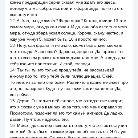
конец предыдущей серии сказал мне ждать его здесь,
потому что мы собрались пойти к фарагонде, но че то его
все нету и нет.
12
:
A, fran, ты где живёт? Фарагонда? Кстати, в мире 13 том
самом мире, откуда сан фран. И да, они оба из того самого
мира, откуда эбара украл солнце. Короче, скажу честно, я
жду уже минут 5, может быть, 10 и просто ничего.
13
:
Нету, сан франа, я не знаю, может быть, мне сделать
что-то надо. A лолошка? Здорово, здорово. Да, привет. Ты
что-то совсем редко стал заглядывать ко мне. А я ведь для
тебя кое-что приготовил. И стой, господи.
14
:
Так ты, ты это только прошу тебя, не рассказывай
никому про то, что у тебя были галлюцинации. Окей.
Точнее, из за чего они были. Раз никто в пайне не знает про
это, то, наверное, будет лучше, если так и останется. Да,
вот сейчас.
15
:
Держи. Ты только пей скорее, что антидот лис говорит,
что я схожу с ума в мирах из за того, что меня отравил эо.
Посмотрим, поможет ли это тот самый антидот. Да ладно,
давай. Ну что ж, надеюсь, это.
16
:
Может, до сих пор поверить не могу, что эо так поступил
со мной. Знал бы я, в каком мире он обосновался. Я бы уж
точно его навестил. Ох, как я бы его навестил то хорошо,