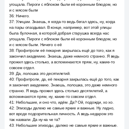
угощала. Пироги с яблоком были её коронным блюдом, но
и с мясом были
36
:
Ничего.
37
:
Улицам. Знаешь, я когда-то ведь бегал здесь, ну, когда
на пары опаздывал. В конце, например, вот этой улицы
была булочная, в которой добрая старушка всегда нас
угощала. Пироги с яблоком были её коронным блюдом, но
и с мясом были. Ничего о её
38
:
Профитроли её пекарня закрылась ещё до того, как я
закончил академию. Знаешь, даже немного странно. Я ведь
прожил здесь столько, а вспоминаются прям, ну, какие-то
совсем отдел.
39
:
Да, лолошка это десятилетий.
40
:
Профитроли, да, её пекарня закрылась ещё до того, как
я закончил академию. Знаешь, лолошка, это даже немного
странно. Я ведь прожил здесь столько десятилетий, а
вспоминаются прям, ну, какие-то совсем отдел.
41
:
Небольшие, и оно что, идём. Да? Ой, подожди, хо хо.
42
:
Эпизоды далеко не самые яркие и важные. Ну ладно,
вот вроде подозрительная личность. А ведь недаром это
так назвали. Да ну-ка че та?
43
:
Небольшие эпизоды, далеко не самые яркие и важные.