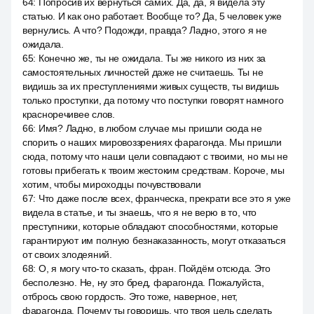
64
:
Попросив их вернуться самих. Да, да, я видела эту
статью. И как оно работает. Вообще то? Да, 5 человек уже
вернулись. А что? Подожди, правда? Ладно, этого я не
ожидала.
65
:
Конечно же, ты не ожидала. Ты же никого из них за
самостоятельных личностей даже не считаешь. Ты не
видишь за их преступлениями живых существ, ты видишь
только проступки, да потому что поступки говорят намного
красноречивее слов.
66
:
Имя? Ладно, в любом случае мы пришли сюда не
спорить о наших мировоззрениях фарагонда. Мы пришли
сюда, потому что наши цели совпадают с твоими, но мы не
готовы прибегать к твоим жестоким средствам. Короче, мы
хотим, чтобы мироходцы почувствовали
67
:
Что даже после всех, франческа, прекрати все это я уже
видела в статье, и ты знаешь, что я не верю в то, что
преступники, которые обладают способностями, которые
гарантируют им полную безнаказанность, могут отказаться
от своих злодеяний.
68
:
О, я могу что-то сказать, фран. Пойдём отсюда. Это
бесполезно. Не, ну это бред, фарагонда. Пожалуйста,
отбрось свою гордость. Это тоже, наверное, нет,
фарагонда. Почему ты говоришь, что твоя цель сделать