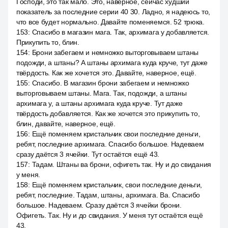
Господи, это так мало. Это, наверное, сейчас худший
показатель за последние серии 40 30. Ладно, я надеюсь то,
что все будет нормально. Давайте поменяемся. 52 трюка.
153
:
Спасибо в магазин мага. Так, архимага у добавляется.
Прикупить то, блин.
154
:
Брони забегаем и немножко выторговываем штаны
подожди, а штаны? А штаны архимага куда круче, тут даже
твёрдость. Как же хочется это. Давайте, наверное, ещё.
155
:
Спасибо. В магазин брони забегаем и немножко
выторговываем штаны. Мага. Так, подожди, а штаны
архимага у, а штаны архимага куда круче. Тут даже
твёрдость добавляется. Как же хочется это прикупить то,
блин, давайте, наверное, ещё.
156
:
Ещё поменяем кристальчик свои последние деньги,
ребят, последние архимага. Спасибо большое. Надеваем
сразу даётся 3 ячейки. Тут остаётся ещё 43.
157
:
Тадам. Штаны ва брони, офигеть так. Ну и до свидания
у меня.
158
:
Ещё поменяем кристальчик, свои последние деньги,
ребят, последние. Тадам, штаны, архимага. Ва. Спасибо
большое. Надеваем. Сразу даётся 3 ячейки брони.
Офигеть. Так. Ну и до свидания. У меня тут остаётся ещё
43.