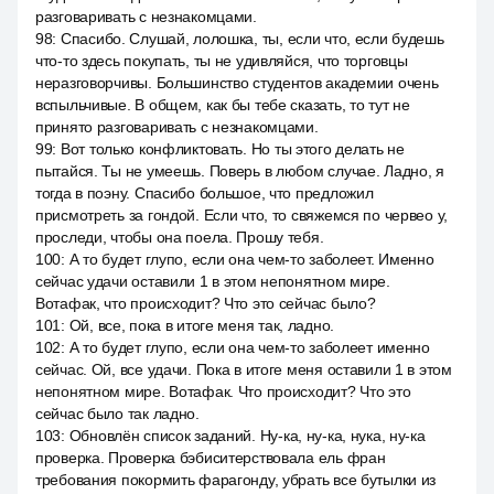
разговаривать с незнакомцами.
98
:
Спасибо. Слушай, лолошка, ты, если что, если будешь
что-то здесь покупать, ты не удивляйся, что торговцы
неразговорчивы. Большинство студентов академии очень
вспыльчивые. В общем, как бы тебе сказать, то тут не
принято разговаривать с незнакомцами.
99
:
Вот только конфликтовать. Но ты этого делать не
пытайся. Ты не умеешь. Поверь в любом случае. Ладно, я
тогда в поэну. Спасибо большое, что предложил
присмотреть за гондой. Если что, то свяжемся по червео у,
проследи, чтобы она поела. Прошу тебя.
100
:
А то будет глупо, если она чем-то заболеет. Именно
сейчас удачи оставили 1 в этом непонятном мире.
Вотафак, что происходит? Что это сейчас было?
101
:
Ой, все, пока в итоге меня так, ладно.
102
:
А то будет глупо, если она чем-то заболеет именно
сейчас. Ой, все удачи. Пока в итоге меня оставили 1 в этом
непонятном мире. Вотафак. Что происходит? Что это
сейчас было так ладно.
103
:
Обновлён список заданий. Ну-ка, ну-ка, нука, ну-ка
проверка. Проверка бэбиситерствовала ель фран
требования покормить фарагонду, убрать все бутылки из