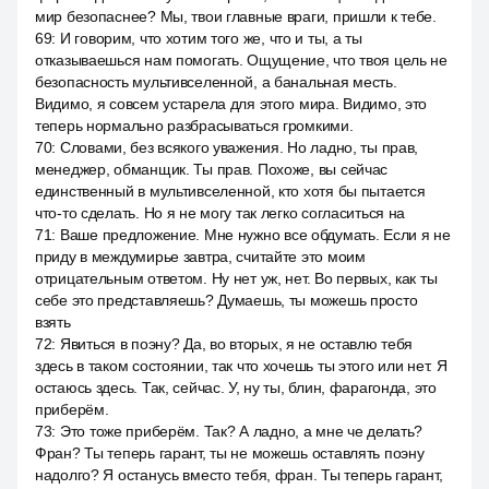
мир безопаснее? Мы, твои главные враги, пришли к тебе.
69
:
И говорим, что хотим того же, что и ты, а ты
отказываешься нам помогать. Ощущение, что твоя цель не
безопасность мультивселенной, а банальная месть.
Видимо, я совсем устарела для этого мира. Видимо, это
теперь нормально разбрасываться громкими.
70
:
Словами, без всякого уважения. Но ладно, ты прав,
менеджер, обманщик. Ты прав. Похоже, вы сейчас
единственный в мультивселенной, кто хотя бы пытается
что-то сделать. Но я не могу так легко согласиться на
71
:
Ваше предложение. Мне нужно все обдумать. Если я не
приду в междумирье завтра, считайте это моим
отрицательным ответом. Ну нет уж, нет. Во первых, как ты
себе это представляешь? Думаешь, ты можешь просто
взять
72
:
Явиться в поэну? Да, во вторых, я не оставлю тебя
здесь в таком состоянии, так что хочешь ты этого или нет. Я
остаюсь здесь. Так, сейчас. У, ну ты, блин, фарагонда, это
приберём.
73
:
Это тоже приберём. Так? А ладно, а мне че делать?
Фран? Ты теперь гарант, ты не можешь оставлять поэну
надолго? Я останусь вместо тебя, фран. Ты теперь гарант,