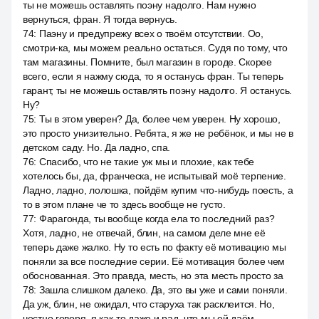
ты не можешь оставлять поэну надолго. Нам нужно
вернуться, фран. Я тогда вернусь.
74
:
Паэну и предупрежу всех о твоём отсутствии. Оо,
смотри-ка, мы можем реально остаться. Судя по тому, что
там магазины. Помните, был магазин в городе. Скорее
всего, если я нажму сюда, то я останусь фран. Ты теперь
гарант, ты не можешь оставлять поэну надолго. Я останусь.
Ну?
75
:
Ты в этом уверен? Да, более чем уверен. Ну хорошо,
это просто унизительно. Ребята, я же не ребёнок, и мы не в
детском саду. Но. Да ладно, спа.
76
:
Спасибо, что не такие уж мы и плохие, как тебе
хотелось бы, да, франческа, не испытывай моё терпение.
Ладно, ладно, лолошка, пойдём купим что-нибудь поесть, а
то в этом плане че то здесь вообще не густо.
77
:
Фарагонда, ты вообще когда ела то последний раз?
Хотя, ладно, не отвечай, блин, на самом деле мне её
теперь даже жалко. Ну то есть по факту её мотивацию мы
поняли за все последние серии. Её мотивация более чем
обоснованная. Это правда, месть, но эта месть просто за
78
:
Зашла слишком далеко. Да, это вы уже и сами поняли.
Да уж, блин, не ожидал, что старуха так расклеится. Но,
честно говоря, я как-то даже и рад, что мы ей даём