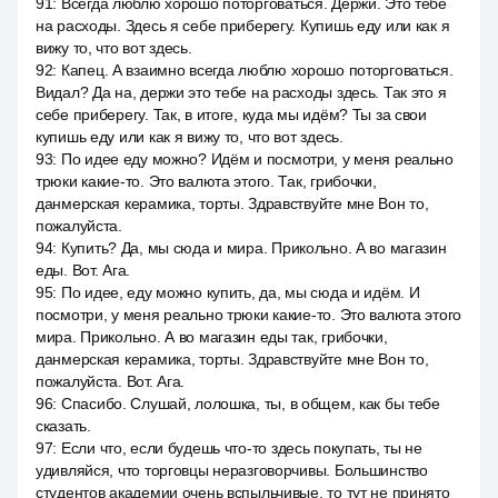
91
:
Всегда люблю хорошо поторговаться. Держи. Это тебе
на расходы. Здесь я себе приберегу. Купишь еду или как я
вижу то, что вот здесь.
92
:
Капец. А взаимно всегда люблю хорошо поторговаться.
Видал? Да на, держи это тебе на расходы здесь. Так это я
себе приберегу. Так, в итоге, куда мы идём? Ты за свои
купишь еду или как я вижу то, что вот здесь.
93
:
По идее еду можно? Идём и посмотри, у меня реально
трюки какие-то. Это валюта этого. Так, грибочки,
данмерская керамика, торты. Здравствуйте мне Вон то,
пожалуйста.
94
:
Купить? Да, мы сюда и мира. Прикольно. А во магазин
еды. Вот. Ага.
95
:
По идее, еду можно купить, да, мы сюда и идём. И
посмотри, у меня реально трюки какие-то. Это валюта этого
мира. Прикольно. А во магазин еды так, грибочки,
данмерская керамика, торты. Здравствуйте мне Вон то,
пожалуйста. Вот. Ага.
96
:
Спасибо. Слушай, лолошка, ты, в общем, как бы тебе
сказать.
97
:
Если что, если будешь что-то здесь покупать, ты не
удивляйся, что торговцы неразговорчивы. Большинство
студентов академии очень вспыльчивые, то тут не принято