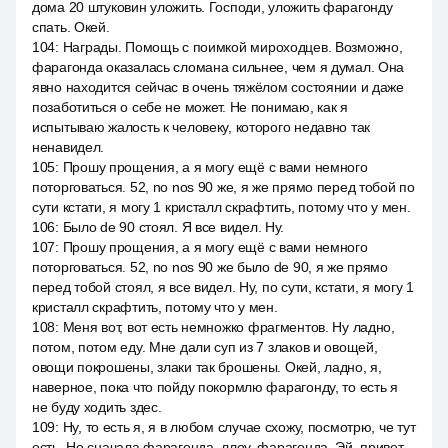
дома 20 штуковин уложить. Господи, уложить фарагонду
спать. Окей.
104
:
Награды. Помощь с поимкой мироходцев. Возможно,
фарагонда оказалась сломана сильнее, чем я думал. Она
явно находится сейчас в очень тяжёлом состоянии и даже
позаботиться о себе не может. Не понимаю, как я
испытываю жалость к человеку, которого недавно так
ненавидел.
105
:
Прошу прощения, а я могу ещё с вами немного
поторговаться. 52, no nos 90 же, я же прямо перед тобой по
сути кстати, я могу 1 кристалл скрафтить, потому что у мен.
106
:
Было de 90 стоял. Я все видел. Ну.
107
:
Прошу прощения, а я могу ещё с вами немного
поторговаться. 52, no nos 90 же было de 90, я же прямо
перед тобой стоял, я все видел. Ну, по сути, кстати, я могу 1
кристалл скрафтить, потому что у мен.
108
:
Меня вот, вот есть немножко фрагментов. Ну ладно,
потом, потом еду. Мне дали суп из 7 злаков и овощей,
овощи покрошены, злаки так брошены. Окей, ладно, я,
наверное, пока что пойду покормлю фарагонду, то есть я
не буду ходить здес.
109
:
Ну, то есть я, я в любом случае схожу, посмотрю, че тут
есть. Но сначала фарагонда, ллоу, фарагонда. Эй, привет.