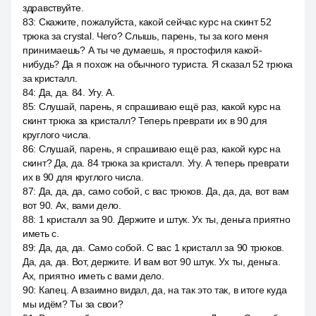
здравствуйте.
83
:
Скажите, пожалуйста, какой сейчас курс на скинт 52
трюка за crystal. Чего? Слышь, парень, ты за кого меня
принимаешь? А ты че думаешь, я простофиля какой-
нибудь? Да я похож на обычного туриста. Я сказал 52 трюка
за кристалл.
84
:
Да, да. 84. Угу. А.
85
:
Слушай, парень, я спрашиваю ещё раз, какой курс на
скинт трюка за кристалл? Теперь преврати их в 90 для
круглого числа.
86
:
Слушай, парень, я спрашиваю ещё раз, какой курс на
скинт? Да, да. 84 трюка за кристалл. Угу. А теперь преврати
их в 90 для круглого числа.
87
:
Да, да, да, само собой, с вас трюков. Да, да, да, вот вам
вот 90. Ах, вами дело.
88
:
1 кристалл за 90. Держите и штук. Ух ты, деньга приятно
иметь с.
89
:
Да, да, да. Само собой. С вас 1 кристалл за 90 трюков.
Да, да, да. Вот, держите. И вам вот 90 штук. Ух ты, деньга.
Ах, приятно иметь с вами дело.
90
:
Капец. А взаимно видал, да, на так это так, в итоге куда
мы идём? Ты за свои?