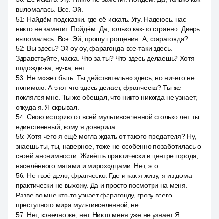
выломалась. Все. Эй.
51
:
Найдём подсказки, где её искать. Угу. Надеюсь, нас
никто не заметит. Пойдём. Да, только как-то странно. Дверь
выломалась. Все. Эй, прошу прощения. A, фарагонда?
52
:
Вы здесь? Эй оу оу, фарагонда все-таки здесь.
Здравствуйте, часка. Что за ты? Что здесь делаешь? Хотя
подожди-ка, ну-ка, нет.
53
:
Не может быть. Ты действительно здесь, но ничего не
понимаю. А этот что здесь делает, франческа? Ты же
поклялся мне. Ты же обещал, что никто никогда не узнает,
откуда я. Я скрывал.
54
:
Свою историю от всей мультивселенной столько лет ты
единственный, кому я доверила.
55
:
Хотя чего я ещё могла ждать от такого предателя? Ну,
знаешь ты, ты, наверное, тоже не особенно позаботилась о
своей анонимности. Живёшь практически в центре города,
населённого магами и мироходцами. Нет, это
56
:
Не твоё дело, франческо. Где и как я живу, я из дома
практически не выхожу. Да и просто посмотри на меня.
Разве во мне кто-то узнает фарагонду, грозу всего
преступного мира мультивселенной, не.
57
:
Нет, конечно же, нет. Никто меня уже не узнает. Я