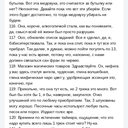
бутылка. Вот эта медовуха, это считается за бутылку или
нет? Непонятно. Давайте пока что вот эти уберём. Если
этого будет достаточно, то тогда медовуху убирать не
будем.
116
:
Она, короче, алкоголичкой стала, как вы понимаете,
да, смысл всей её жизни был просто разрушен.
117
:
Ооо, обновлён список заданий. Все я сделал, да, е,
бэбиситерствовала. Так, и пока она спит, пока я тут все это
прибрал. Так далее, я думаю, можно пойти погулять по 13,
пока у нас есть время, потому что, напомню, с нами
должен связаться сан фран по червео.
118
:
Магазин магических товаров. Здравствуйте. Ох, нифига
у вас здесь статуя ангела, чудесная, глина волшебная,
глина мифическая чаро цвет у, удобряющая эссенция это,
конечно, при
119
:
Прикольно, что она тут есть, но 2 трюка это много. Вот
был бы хотя бы 1, я бы, наверное, закупился. Очко
улучшений это по любому приобретаем. Так, 3 штуковины
могу хорошо. Песочные часы используют любую пыль,
песок или порох. Издают голос вре.
120
:
Времени по истечению таймера, ощущение, что это
надо купить всего лишь 1 трюк стоит чего? Ну-ка.