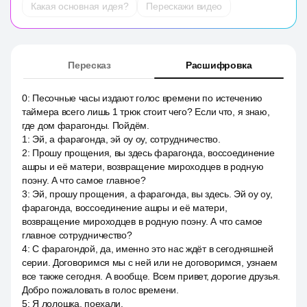
Какая основная идея?
Перескажи видео
Пересказ
Расшифровка
0
:
Песочные часы издают голос времени по истечению
таймера всего лишь 1 трюк стоит чего? Если что, я знаю,
где дом фарагонды. Пойдём.
1
:
Эй, a фарагонда, эй оу оу, сотрудничество.
2
:
Прошу прощения, вы здесь фарагонда, воссоединение
ашры и её матери, возвращение мироходцев в родную
поэну. А что самое главное?
3
:
Эй, прошу прощения, a фарагонда, вы здесь. Эй оу оу,
фарагонда, воссоединение ашры и её матери,
возвращение мироходцев в родную поэну. А что самое
главное сотрудничество?
4
:
С фарагондой, да, именно это нас ждёт в сегодняшней
серии. Договоримся мы с ней или не договоримся, узнаем
все также сегодня. А вообще. Всем привет, дорогие друзья.
Добро пожаловать в голос времени.
5
:
Я лолошка, поехали.