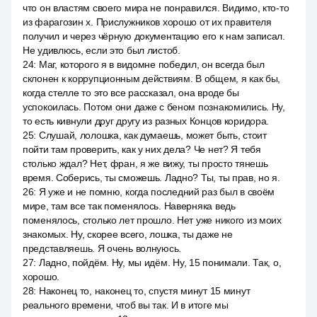
что он властям своего мира не понравился. Видимо, кто-то
из фарагозин х. Прислужников хорошо от их правителя
получил и через чёрную документацию его к нам записал.
Не удивлюсь, если это был листоб.
24
:
Маг, которого я в видомне победил, он всегда был
склонен к коррупционным действиям. В общем, я как бы,
когда стелле то это все рассказал, она вроде бы
успокоилась. Потом они даже с беном познакомились. Ну,
то есть кивнули друг другу из разных Концов коридора.
25
:
Слушай, лолошка, как думаешь, может быть, стоит
пойти там проверить, как у них дела? Че нет? Я тебя
столько ждал? Нет, фран, я же вижу, ты просто тянешь
время. Соберись, ты сможешь. Ладно? Ты, ты прав, но я.
26
:
Я уже и не помню, когда последний раз был в своём
мире, там все так поменялось. Наверняка ведь
поменялось, столько лет прошло. Нет уже никого из моих
знакомых. Ну, скорее всего, лошка, ты даже не
представляешь. Я очень волнуюсь.
27
:
Ладно, пойдём. Ну, мы идём. Ну, 15 понимали. Так, о,
хорошо.
28
:
Наконец то, наконец то, спустя минут 15 минут
реального времени, чтоб вы так. И в итоге мы