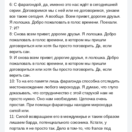
6
:
С фарагондой, да, именно это нас ждёт в сегодняшней
серии. Договоримся мы с ней или не договоримся, узнаем
все также сегодня. А вообще. Всем привет, дорогие друзья.
Я лолошка. Добро пожаловать в голос времени. Поехали.
7
:
И?
8
:
Снова всем привет, дорогие друзья. Я лолошка. Добро
пожаловать в голос времени, в котором мы пришли
договориться или хотя бы просто поговорить. Да, если
верить сан.
9
:
И снова всем привет, дорогие друзья, я лолошка. Добро
пожаловать в голос времени, в котором мы пришли
договориться или хотя бы просто поговорить. Да, если
верить сан.
10
:
То на его памяти лишь фарагонда способна отследить
местонахождение любого мироходца. Я думаю, что глупо
доказывать, что сотрудничество с этой старухой нам не
просто нужно. Оно нам необходимо. Цепочка очень
простая. При помощи фарагонды находим мироходца
силой или.
11
:
Силой возвращаем его в междумирье и таким образом
лишаем барда, потенциального союзника. Кстати, у
портала я не просто так. Дело в том-то, что france под