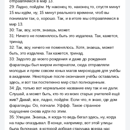
отправляемся в мир 13.
29
:
Ладно, пойдём. Ну наконец то, наконец то, спустя минут
15 мы идём, ну, 15 минут реального времени, чтоб вы
понимали так, о, хорошо. Так, и в итоге мы отправляемся в
мир 13.
30
:
Так, воу, хотя, знаешь, может.
31
:
Ничего не поменялось быть это издалека. Так, кажется,
тринад.
32
:
Так, воу, ничего не поменялось. Хотя, знаешь, может
быть, это издалека. Так кажется, тринад.
33
:
Задолго до моего рождения и даже до рождения
фарагонды был миром интернатом, сюда отправляли
молодых и прям совсем юных магов мироходцев для учёбы
в академии. Некоторые после окончания учёбы оставались
здесь, и вот так постепенно мир стал полноценным.
34
:
Да, только вот нормальное название ему так и не дали.
Слушай, а может быть, кто-то из моих старых учителей ещё
жив? Давай, все, ладно, пойдём. Если что, я знаю, где дом
фарагонды. Оо, погнали. Уффф. Такое странное
ощущение снова идти по этим.
35
:
Улицам. Знаешь, я когда-то ведь бегал здесь, ну, когда
на пары опаздывал. В конце, например, вот этой улицы
была булочная, в которой добрая старушка всегда нас