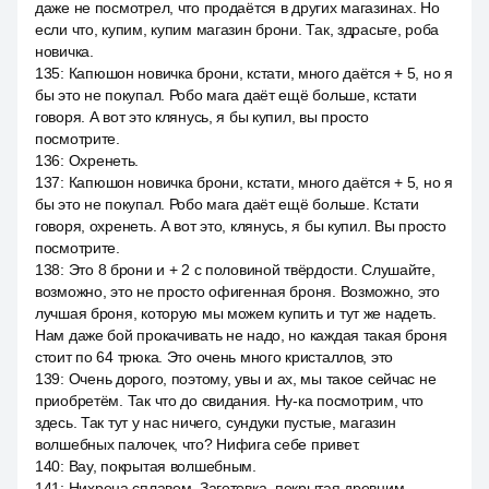
даже не посмотрел, что продаётся в других магазинах. Но
если что, купим, купим магазин брони. Так, здрасьте, роба
новичка.
135
:
Капюшон новичка брони, кстати, много даётся + 5, но я
бы это не покупал. Робо мага даёт ещё больше, кстати
говоря. А вот это клянусь, я бы купил, вы просто
посмотрите.
136
:
Охренеть.
137
:
Капюшон новичка брони, кстати, много даётся + 5, но я
бы это не покупал. Робо мага даёт ещё больше. Кстати
говоря, охренеть. А вот это, клянусь, я бы купил. Вы просто
посмотрите.
138
:
Это 8 брони и + 2 с половиной твёрдости. Слушайте,
возможно, это не просто офигенная броня. Возможно, это
лучшая броня, которую мы можем купить и тут же надеть.
Нам даже бой прокачивать не надо, но каждая такая броня
стоит по 64 трюка. Это очень много кристаллов, это
139
:
Очень дорого, поэтому, увы и ах, мы такое сейчас не
приобретём. Так что до свидания. Ну-ка посмотрим, что
здесь. Так тут у нас ничего, сундуки пустые, магазин
волшебных палочек, что? Нифига себе привет.
140
:
Вау, покрытая волшебным.
141
:
Нихрена сплавом. Заготовка, покрытая древним