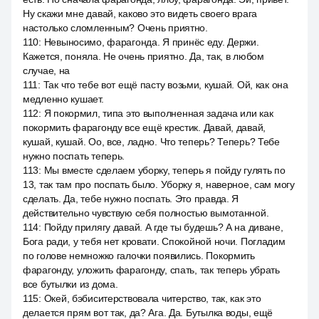
Ну скажи мне давай, каково это видеть своего врага
настолько сломленным? Очень приятно.
110
:
Невыносимо, фарагонда. Я принёс еду. Держи.
Кажется, поняла. Не очень приятно. Да, так, в любом
случае, на
111
:
Так что тебе вот ещё пасту возьми, кушай. Ой, как она
медленно кушает.
112
:
Я покормил, типа это выполненная задача или как
покормить фарагонду все ещё крестик. Давай, давай,
кушай, кушай. Оо, все, ладно. Что теперь? Теперь? Тебе
нужно поспать теперь.
113
:
Мы вместе сделаем уборку, теперь я пойду гулять по
13, так там про поспать было. Уборку я, наверное, сам могу
сделать. Да, тебе нужно поспать. Это правда. Я
действительно чувствую себя полностью вымотанной.
114
:
Пойду прилягу давай. А где ты будешь? А на диване,
Бога ради, у тебя нет кровати. Спокойной ночи. Погладим
по голове немножко галочки появились. Покормить
фарагонду, уложить фарагонду, спать, так теперь убрать
все бутылки из дома.
115
:
Окей, бэбиситерствовала читерство, так, как это
делается прям вот так, да? Ага. Да. Бутылка воды, ещё