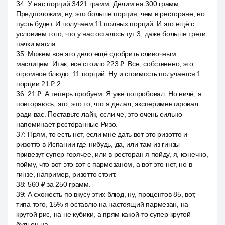
34
:
У нас порций 3421 грамм. Делим на 300 грамм.
Предположим, ну, это больше порция, чем в ресторане, но
пусть будет. И получаем 11 полных порций. И это ещё с
условием того, что у нас осталось тут 3, даже больше трети
пачки масла.
35
:
Можем все это дело ещё сдобрить сливочным
маслицем. Итак, все стоило 223 ₽. Все, собственно, это
огромное блюдо. 11 порций. Ну и стоимость получается 1
порции 21 ₽ 2.
36
:
21 ₽. А теперь пробуем. Я уже попробовал. Но ничё, я
повторяюсь, это, это то, что я делал, экспериментировал
ради вас. Поставьте лайк, если че, это очень сильно
напоминает ресторанные Ризо.
37
:
Прям, то есть нет, если мне дать вот это ризотто и
ризотто в Испании где-нибудь, да, или там из гинзы
привезут супер горячее, или в ресторан я пойду, я, конечно,
пойму, что вот это вот с пармезаном, а вот это нет, но в
гинзе, например, ризотто стоит.
38
:
560 ₽ за 250 грамм.
39
:
А схожесть по вкусу этих блюд, ну, процентов 85, вот,
типа того, 15% я оставлю на настоящий пармезан, на
крутой рис, на не кубики, а прям какой-то супер крутой
бульон на