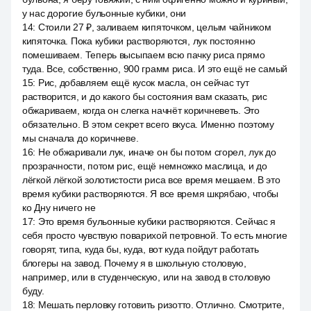
у нас дорогие бульонные кубики, они
14
:
Стоили 27 ₽, заливаем кипяточком, целым чайником
кипяточка. Пока кубики растворяются, лук постоянно
помешиваем. Теперь высыпаем всю пачку риса прямо
туда. Все, собственно, 900 грамм риса. И это ещё не самый
15
:
Рис, добавляем ещё кусок масла, он сейчас тут
растворится, и до какого бы состояния вам сказать, рис
обжариваем, когда он слегка начнёт коричневеть. Это
обязательно. В этом секрет всего вкуса. Именно поэтому
мы сначала до коричневе.
16
:
Не обжаривали лук, иначе он бы потом сгорел, лук до
прозрачности, потом рис, ещё немножко маслица, и до
лёгкой лёгкой золотистости риса все время мешаем. В это
время кубики растворяются. Я все время шкрябаю, чтобы
ко Дну ничего не
17
:
Это время бульонные кубики растворяются. Сейчас я
себя просто чувствую поварихой петровной. То есть многие
говорят, типа, куда бы, куда, вот куда пойдут работать
блогеры на завод. Почему я в школьную столовую,
например, или в студенческую, или на завод в столовую
буду.
18
:
Мешать перловку готовить ризотто. Отлично. Смотрите,