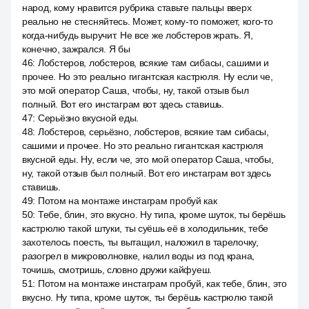
народ, кому нравится рубрика ставьте пальцы вверх
реально не стесняйтесь. Может, кому-то поможет, кого-то
когда-нибудь выручит. Не все же лобстеров жрать. Я,
конечно, зажрался. Я бы
46
:
Лобстеров, лобстеров, всякие там сибасы, сашими и
прочее. Но это реально гигантская кастрюля. Ну если че,
это мой оператор Саша, чтобы, ну, такой отзыв был
полный. Вот его инстаграм вот здесь ставишь.
47
:
Серьёзно вкусной еды.
48
:
Лобстеров, серьёзно, лобстеров, всякие там сибасы,
сашими и прочее. Но это реально гигантская кастрюля
вкусной еды. Ну, если че, это мой оператор Саша, чтобы,
ну, такой отзыв был полный. Вот его инстаграм вот здесь
ставишь.
49
:
Потом на монтаже инстаграм пробуй как
50
:
Тебе, блин, это вкусно. Ну типа, кроме шуток, ты берёшь
кастрюлю такой штуки, ты суёшь её в холодильник, тебе
захотелось поесть, ты вытащил, наложил в тарелочку,
разогрел в микроволновке, налил воды из под крана,
точишь, смотришь, словно дружи кайфуеш.
51
:
Потом на монтаже инстаграм пробуй, как тебе, блин, это
вкусно. Ну типа, кроме шуток, ты берёшь кастрюлю такой