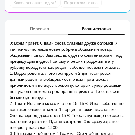
Какая основная идея?
Перескажи видео
Пересказ
Расшифровка
0
:
Всем привет. С вами снова славный друже обломов. Я
так понял, что наша новая рубрика общажный повар,
общажный повар. Вам зашла, судя по комментариям, под
предыдущим видео. Поэтому я решил продолжить эту
рубрику перед тем, как рецепт, собственно, вам показать.
1
:
Видео рецепта, я его тестирую я 2 дня тестировал
данный рецепт и в общем, честно вам признаюсь, я
приблизился к по вкусу к рецепту, который супер дешёвый,
но пугающе похож на ресторанный ризотто. То есть если
бы мне где-нибудь
2
:
Там, в Испании сказали, а вот 15, 15 €. И вот, собственно,
вот такое блюдо, я такой, 1 порция, я такой, вкусненько.
Это, наверное, даже стоит 15 €. То есть пугающе похоже на
настоящее ризотто. Пустая кастрюля. Это сразу заранее
говорю, у нас весит 1300.
3
:
85 грамм, чтоб потом 4 Грамма. Это чтоб потом мы