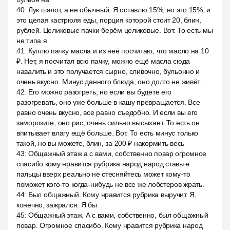
40
:
Лук шалот, а не обычный. Я оставлю 15%, но это 15%, и
это целая кастрюля еды, порция которой стоит 20, блин,
рублей. Целиковые пачки берём целиковые. Вот. То есть мы
не типа я
41
:
Куплю пачку масла и из неё посчитаю, что масло на 10
₽. Нет, я посчитал всю пачку, можно ещё масла сюда
навалить и это получается сырно, сливочно, бульонно и
очень вкусно. Минус данного блюда, оно долго не живёт.
42
:
Его можно разогреть, но если вы будете его
разогревать, оно уже больше в кашу превращается. Все
равно очень вкусно, все равно съедобно. И если вы его
заморозите, оно рис, очень сильно высыхает. То есть он
впитывает влагу ещё больше. Вот. То есть минус только
такой, но вы можете, блин, за 200 ₽ накормить весь
43
:
Общажный этаж а с вами, собственно повар огромное
спасибо кому нравится рубрика народ народ ставьте
пальцы вверх реально не стесняйтесь может кому-то
поможет кого-то когда-нибудь не все же лобстеров жрать.
44
:
Был общажный. Кому нравится рубрика выручит. Я,
конечно, зажрался. Я бы
45
:
Общажный этаж. А с вами, собственно, был общажный
повар. Огромное спасибо. Кому нравится рубрика народ