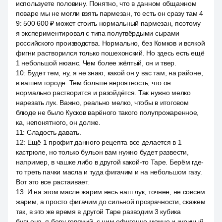
используете половину. Понятно, что в данном общажном
поваре мы не могли взять пармезан, то есть он сразу там 4
9
:
500 600 ₽ может стоить нормальный пармезан, поэтому
я экспериментировал с типа полутвёрдыми сырами
российского производства. Нормально, без Комков и всякой
фигни растворился только пошехонский. Но здесь есть ещё
1 небольшой нюанс. Чем более жёлтый, он и твер.
10
:
Будет тем, ну, я не знаю, какой он у вас там, на районе,
в вашем городе. Тем больше вероятность, что он
нормально растворится и разойдётся. Так нужно мелко
нарезать лук. Важно, реально мелко, чтобы в итоговом
блюде не было Кусков варёного такого полупрожаренное,
ка, непонятного, он долже.
11
:
Сладость давать.
12
:
Ещё 1 профит данного рецепта все делается в 1
кастрюле, но только бульон вам нужно будет развести,
например, в чашке либо в другой какой-то Таре. Берём где-
то треть пачки масла и туда фигачим и на небольшом газу.
Вот это все растаивает.
13
:
И на этом масле жарим весь наш лук, точнее, не совсем
жарим, а просто фигачим до сильной прозрачности, скажем
так, в это же время в другой Таре разводим 3 кубика
бульона, я беру говяжий, с ним офигенно можно и куриный,