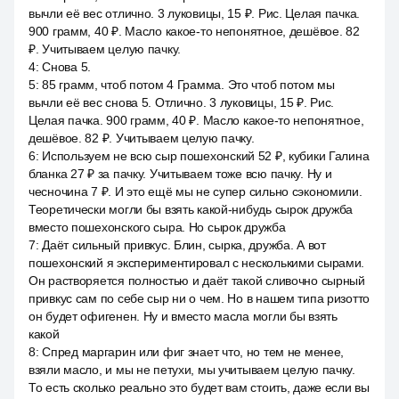
вычли её вес отлично. 3 луковицы, 15 ₽. Рис. Целая пачка.
900 грамм, 40 ₽. Масло какое-то непонятное, дешёвое. 82
₽. Учитываем целую пачку.
4
:
Снова 5.
5
:
85 грамм, чтоб потом 4 Грамма. Это чтоб потом мы
вычли её вес снова 5. Отлично. 3 луковицы, 15 ₽. Рис.
Целая пачка. 900 грамм, 40 ₽. Масло какое-то непонятное,
дешёвое. 82 ₽. Учитываем целую пачку.
6
:
Используем не всю сыр пошехонский 52 ₽, кубики Галина
бланка 27 ₽ за пачку. Учитываем тоже всю пачку. Ну и
чесночина 7 ₽. И это ещё мы не супер сильно сэкономили.
Теоретически могли бы взять какой-нибудь сырок дружба
вместо пошехонского сыра. Но сырок дружба
7
:
Даёт сильный привкус. Блин, сырка, дружба. А вот
пошехонский я экспериментировал с несколькими сырами.
Он растворяется полностью и даёт такой сливочно сырный
привкус сам по себе сыр ни о чем. Но в нашем типа ризотто
он будет офигенен. Ну и вместо масла могли бы взять
какой
8
:
Спред маргарин или фиг знает что, но тем не менее,
взяли масло, и мы не петухи, мы учитываем целую пачку.
То есть сколько реально это будет вам стоить, даже если вы