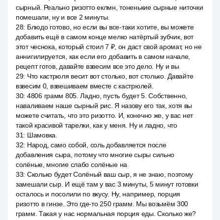
сырный. Реально ризотто еклмн, тоненькие сырные ниточки
помешали, ну и все 2 минуты.
28
:
Блюдо готово, но если вы все-таки хотите, вы можете
добавить ещё в самом конце мелко натёртый зубчик, вот
этот чеснока, который стоил 7 ₽, он даст свой аромат, но не
аннигилируется, как если его добавить в самом начале,
рецепт готов, давайте взвесим все это дело. Ну и вы
29
:
Что кастрюля весит вот столько, вот столько. Давайте
взвесим 0, взвешиваем вместе с кастрюлей.
30
:
4806 грамм 805. Ладно, пусть будет 5. Собственно,
наваливаем наше сырный рис. Я назову его так, хотя вы
можете считать, что это ризотто. И, конечно же, у вас нет
такой красивой тарелки, как у меня. Ну и ладно, что
31
:
Шамовка.
32
:
Народ, само собой, соль добавляется после
добавления сыра, потому что многие сыры сильно
солёные, многие слабо солёные на
33
:
Сколько будет Солёный ваш сыр, я не знаю, поэтому
замешали сыр. И ещё там у вас 3 минуты, 5 минут готовки
осталось и посолили по вкусу. Ну, например, порция
ризотто в гинзе. Это где-то 250 грамм. Мы возьмём 300
грамм. Такая у нас нормальная порция еды. Сколько же?