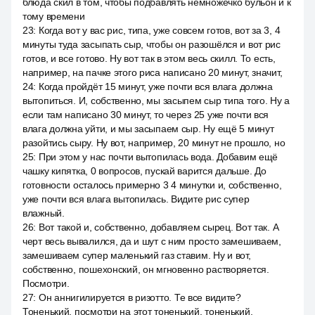
блюда скил в том, чтобы подбавлять немножечко бульон и к
тому времени
23
:
Когда вот у вас рис, типа, уже совсем готов, вот за 3, 4
минуты туда засыпать сыр, чтобы он разошёлся и вот рис
готов, и все готово. Ну вот так в этом весь скилл. То есть,
например, на пачке этого риса написано 20 минут, значит,
24
:
Когда пройдёт 15 минут, уже почти вся влага должна
вытопиться. И, собственно, мы засыпем сыр типа того. Ну а
если там написано 30 минут, то через 25 уже почти вся
влага должна уйти, и мы засыпаем сыр. Ну ещё 5 минут
разойтись сыру. Ну вот, например, 20 минут не прошло, но
25
:
При этом у нас почти вытопилась вода. Добавим ещё
чашку кипятка, 0 вопросов, пускай варится дальше. До
готовности осталось примерно 3 4 минутки и, собственно,
уже почти вся влага вытопилась. Видите рис супер
влажный.
26
:
Вот такой и, собственно, добавляем сырец. Вот так. А
черт весь вывалился, да и шут с ним просто замешиваем,
замешиваем супер маленький газ ставим. Ну и вот,
собственно, пошехонский, он мгновенно растворяется.
Посмотри.
27
:
Он аннигилируется в ризотто. Те все видите?
Тоненький, посмотри на этот тоненький, тоненький,