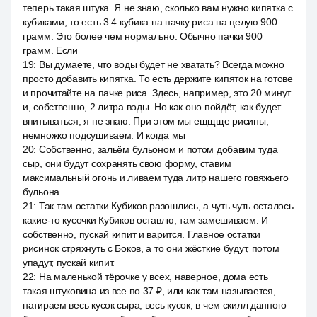
теперь такая штука. Я не знаю, сколько вам нужно кипятка с
кубиками, то есть 3 4 кубика на пачку риса на целую 900
грамм. Это более чем нормально. Обычно пачки 900
грамм. Если
19
:
Вы думаете, что воды будет не хватать? Всегда можно
просто добавить кипятка. То есть держите кипяток на готове
и прочитайте на пачке риса. Здесь, например, это 20 минут
и, собственно, 2 литра воды. Но как оно пойдёт, как будет
впитываться, я не знаю. При этом мы ещщще рисины,
немножко подсушиваем. И когда мы
20
:
Собственно, зальём бульоном и потом добавим туда
сыр, они будут сохранять свою форму, ставим
максимальный огонь и ливаем туда литр нашего говяжьего
бульона.
21
:
Так там остатки Кубиков разошлись, а чуть чуть осталось
какие-то кусочки Кубиков оставлю, там замешиваем. И
собственно, пускай кипит и варится. Главное остатки
рисинок стряхнуть с Боков, а то они жёсткие будут, потом
упадут, пускай кипит.
22
:
На маленькой тёрочке у всех, наверное, дома есть
такая штуковина из все по 37 ₽, или как там называется,
натираем весь кусок сыра, весь кусок, в чем скилл данного