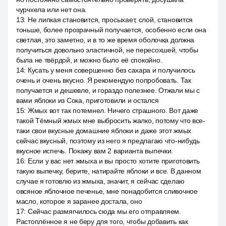
чурчхела или нет она.
13
:
Не липкая становится, просыхает, слой, становится
тоньше, более прозрачный получается, особенно если она
светлая, это заметно, и в то же время оболочка должна
получиться довольно эластичной, не пересохшей, чтобы
была не твёрдой, и можно было её спокойно.
14
:
Кусать у меня совершенно без сахара и получилось
очень и очень вкусно. Я рекомендую попробовать. Так
получается и дешевле, и гораздо полезнее. Отжали мы с
вами яблоки из Сока, приготовили и остался
15
:
Жмых вот так потемнел. Ничего страшного. Вот даже
такой Тёмный жмых мне выбросить жалко, потому что все-
таки свои вкусные домашние яблоки и даже этот жмых
сейчас вкусный, поэтому из него я предлагаю что-нибудь
вкусное испечь. Покажу вам 2 варианта выпечки.
16
:
Если у вас нет жмыха и вы просто хотите приготовить
такую выпечку, берите, натирайте яблоки и все. В данном
случае я готовлю из жмыха, значит, я сейчас сделаю
овсяное яблочное печенье, мне понадобится сливочное
масло, которое я заранее достала, оно
17
:
Сейчас размягчилось сюда мы его отправляем.
Растоплённое я не беру для того, чтобы добавить как