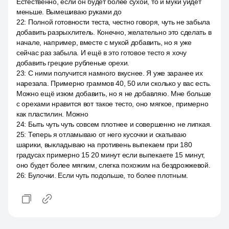
Естественно, если он будет более сухой, то и муки уйдёт
меньше. Вымешиваю руками до
22
:
Полной готовности теста, честно говоря, чуть не забыла
добавить разрыхлитель. Конечно, желательно это сделать в
начале, например, вместе с мукой добавить, но я уже
сейчас раз забыла. И ещё в это готовое тесто я хочу
добавить грецкие рубленые орехи.
23
:
С ними получится намного вкуснее. Я уже заранее их
нарезала. Примерно граммов 40, 50 или сколько у вас есть.
Можно ещё изюм добавить, но я не добавляю. Мне больше
с орехами нравится вот такое тесто, оно мягкое, примерно
как пластилин. Можно
24
:
Быть чуть чуть совсем плотнее и совершенно не липкая.
25
:
Теперь я отламываю от него кусочки и скатываю
шарики, выкладываю на противень выпекаем при 180
градусах примерно 15 20 минут если выпекаете 15 минут,
оно будет более мягким, слегка похожим на бездрожжевой.
26
:
Булочки. Если чуть подольше, то более плотным.