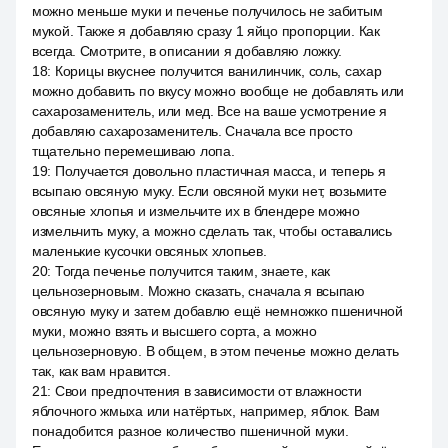
можно меньше муки и печенье получилось не забитым
мукой. Также я добавляю сразу 1 яйцо пропорции. Как
всегда. Смотрите, в описании я добавляю ложку.
18
:
Корицы вкуснее получится ванилинчик, соль, сахар
можно добавить по вкусу можно вообще не добавлять или
сахарозаменитель, или мед. Все на ваше усмотрение я
добавляю сахарозаменитель. Сначала все просто
тщательно перемешиваю лопа.
19
:
Получается довольно пластичная масса, и теперь я
всыпаю овсяную муку. Если овсяной муки нет, возьмите
овсяные хлопья и измельчите их в блендере можно
измельчить муку, а можно сделать так, чтобы оставались
маленькие кусочки овсяных хлопьев.
20
:
Тогда печенье получится таким, знаете, как
цельнозерновым. Можно сказать, сначала я всыпаю
овсяную муку и затем добавлю ещё немножко пшеничной
муки, можно взять и высшего сорта, а можно
цельнозерновую. В общем, в этом печенье можно делать
так, как вам нравится.
21
:
Свои предпочтения в зависимости от влажности
яблочного жмыха или натёртых, например, яблок. Вам
понадобится разное количество пшеничной муки.