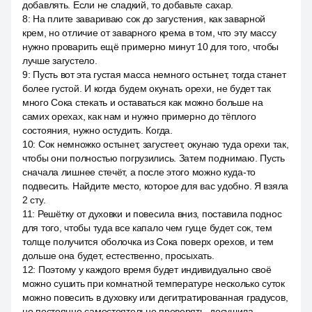
добавлять. Если не сладкий, то добавьте сахар.
8
:
На плите завариваю сок до загустения, как заварной
крем, но отличие от заварного крема в том, что эту массу
нужно проварить ещё примерно минут 10 для того, чтобы
лучше загустело.
9
:
Пусть вот эта густая масса немного остынет, тогда станет
более густой. И когда будем окунать орехи, не будет так
много Сока стекать и оставаться как можно больше на
самих орехах, как нам и нужно примерно до тёплого
состояния, нужно остудить. Когда.
10
:
Сок немножко остынет, загустеет, окунаю туда орехи так,
чтобы они полностью погрузились. Затем поднимаю. Пусть
сначала лишнее стечёт, а после этого можно куда-то
подвесить. Найдите место, которое для вас удобно. Я взяла
2 сту.
11
:
Решётку от духовки и повесила вниз, поставила поднос
для того, чтобы туда все капало чем гуще будет сок, тем
толще получится оболочка из Сока поверх орехов, и тем
дольше она будет, естественно, просыхать.
12
:
Поэтому у каждого время будет индивидуально своё
можно сушить при комнатной температуре несколько суток
можно повесить в духовку или дегитратированная градусов,
но постоянно самостоятельно проверять, досушила