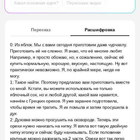
Какая основная идея?
Перескажи видео
Пересказ
Расшифровка
0
:
Из яблок. Мы с вами сегодня приготовим даже чурчхелу.
Приготовить её не сложно. Я знаю, что её многие любят.
Например, я просто обожаю, но, к сожалению, сейчас её
купить нормальную, хорошую, вкусную, настоящую. Ну вот
практически невозможно. Я, по крайней мере, нигде не
могу.
1
:
Такое найти. Поэтому предлагаю вам приготовить вместе
со мной. Кстати, вы можете использовать не только
яблочный сок, но и любой другой, какой вам нравится,
начнём с Грецких орехов. Я уже заранее подготовила,
чтобы время не тратить. Я их помыла и затем просушила в
дух.
2
:
Духовке можно просушить на сковороде. Теперь эти
орехи нужно нанизать на нитку. Я взяла вот такую двойную
нитку иголку и сейчас буду нанизывать. Если половинки
крупные можно разрезать на 2 части. Орехи вот так легко