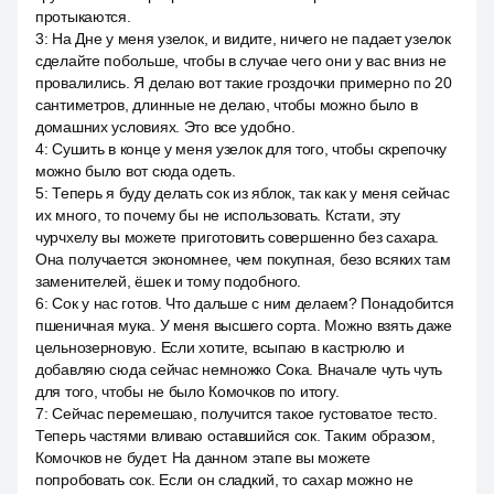
протыкаются.
3
:
На Дне у меня узелок, и видите, ничего не падает узелок
сделайте побольше, чтобы в случае чего они у вас вниз не
провалились. Я делаю вот такие гроздочки примерно по 20
сантиметров, длинные не делаю, чтобы можно было в
домашних условиях. Это все удобно.
4
:
Сушить в конце у меня узелок для того, чтобы скрепочку
можно было вот сюда одеть.
5
:
Теперь я буду делать сок из яблок, так как у меня сейчас
их много, то почему бы не использовать. Кстати, эту
чурчхелу вы можете приготовить совершенно без сахара.
Она получается экономнее, чем покупная, безо всяких там
заменителей, ёшек и тому подобного.
6
:
Сок у нас готов. Что дальше с ним делаем? Понадобится
пшеничная мука. У меня высшего сорта. Можно взять даже
цельнозерновую. Если хотите, всыпаю в кастрюлю и
добавляю сюда сейчас немножко Сока. Вначале чуть чуть
для того, чтобы не было Комочков по итогу.
7
:
Сейчас перемешаю, получится такое густоватое тесто.
Теперь частями вливаю оставшийся сок. Таким образом,
Комочков не будет. На данном этапе вы можете
попробовать сок. Если он сладкий, то сахар можно не