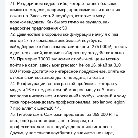
71
:
Рендерингом видео, либо, которые ставят большие
языковые модели, например, программисты и ставят их
локально. Здесь есть 3 ноутбука, которые я могу
порекомендовать. Как бы это глупо не звучало, как
недорогие предложения с 50
72
:
Девяностые в хорошей конфигурации начну я с msi
вектор 17 h x семнадцатидюймовый ноутбук на
вайлдберрисе в большом магазине стоит 275 000 ₽, то есть
и для тех людей, которые выбирают ну это действительно.
73
:
Примерно 70000 экономии от обычной цены можно
пойти на ozon, здесь acer predator, helios 16, эйай за 310
000 ₽ тоже достаточно интересное предложение, опять же
с локальной доставкой долго не ждать, то есть и
74
:
Конфигурации вот как раз той проблемы, которая у
модели 16 с с недостаточной мощностью, у неё таких
вопросов никаких нет, и последний ноутбук, который я хочу
тоже порекомендовать профессионалам, это lenovo legion
7 про аллет с шесть10 * 4.
75
:
Гигабайтами. Сам озон предлагает за 359 000 ₽. То
есть, ещё раз повторюсь, не геймерам, но
профессионалам этот ноутбук достаточно интересн.
Друзья, у нас список ноутбуков ну значительно шире,