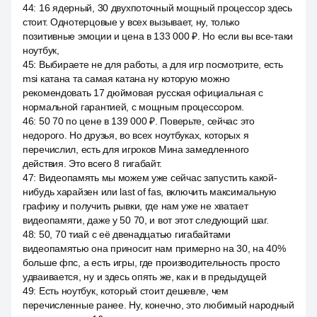
44
:
16 ядерный, 30 двухпоточный мощный процессор здесь
стоит. Однотерцовые у всех вызывает, ну, только
позитивные эмоции и цена в 133 000 ₽. Но если вы все-таки
ноутбук,
45
:
Выбираете не для работы, а для игр посмотрите, есть
msi катана та самая катана ну которую можно
рекомендовать 17 дюймовая русская официальная с
нормальной гарантией, с мощным процессором.
46
:
50 70 по цене в 139 000 ₽. Поверьте, сейчас это
недорого. Но друзья, во всех ноутбуках, которых я
перечислил, есть для игроков Мина замедленного
действия. Это всего 8 гигабайт.
47
:
Видеопамять мы можем уже сейчас запустить какой-
нибудь харайзен или last of fas, включить максимальную
графику и получить рывки, где нам уже не хватает
видеопамяти, даже у 50 70, и вот этот следующий шаг.
48
:
50, 70 тиай с её двенадцатью гигабайтами
видеопамятью она приносит нам примерно на 30, на 40%
больше фпс, а есть игры, где производительность просто
удваивается, ну и здесь опять же, как и в предыдущей
49
:
Есть ноутбук, который стоит дешевле, чем
перечисленные ранее. Ну, конечно, это любимый народный