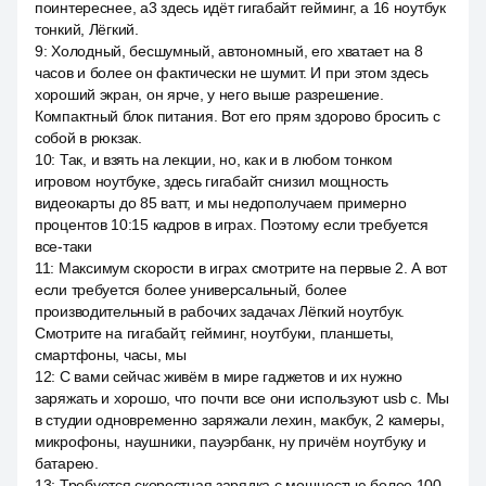
поинтереснее, a3 здесь идёт гигабайт гейминг, а 16 ноутбук
тонкий, Лёгкий.
9
:
Холодный, бесшумный, автономный, его хватает на 8
часов и более он фактически не шумит. И при этом здесь
хороший экран, он ярче, у него выше разрешение.
Компактный блок питания. Вот его прям здорово бросить с
собой в рюкзак.
10
:
Так, и взять на лекции, но, как и в любом тонком
игровом ноутбуке, здесь гигабайт снизил мощность
видеокарты до 85 ватт, и мы недополучаем примерно
процентов 10:15 кадров в играх. Поэтому если требуется
все-таки
11
:
Максимум скорости в играх смотрите на первые 2. А вот
если требуется более универсальный, более
производительный в рабочих задачах Лёгкий ноутбук.
Смотрите на гигабайт, гейминг, ноутбуки, планшеты,
смартфоны, часы, мы
12
:
С вами сейчас живём в мире гаджетов и их нужно
заряжать и хорошо, что почти все они используют usb c. Мы
в студии одновременно заряжали лехин, макбук, 2 камеры,
микрофоны, наушники, пауэрбанк, ну причём ноутбуку и
батарею.
13
:
Требуется скоростная зарядка с мощностью более 100