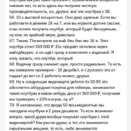
никаких нет, то есть здесь мы получим честную
производительность, но, друзья, все эти ноутбуки с 58.
66
:
10 с высокой мощностью. Они дико шумные. Если вы
работаете в режиме 24 на 7, или вы играете долгие сессии,
и вы хотите получить ноутбук, который будет бесшумным,
ну или, по крайней мере, довольно
67
:
Тихим. Посмотрите на май бен бен икс 16 е. Этот
ноутбук стоит 269 000 ₽. Его продаёт ситилинк через
вайлдберрис, и он идёт сразу в комплекте с водянкой. Я
хочу сказать, что ноутбук, который
68
:
Водянку сразу снижает шум, просто радикально. То есть
мы измеряли примерно - 18 децибел, и с русского это от
падает до вот со 2 работать можно, друзья.
69
:
Ну а следующая видеокарта geforce rtx 50 90 это
абсолютно абсурдная покупка для геймера, начинаются
такие ноутбуки в каком-нибудь днсе от 360 000 ₽, получаем
мы примерно + 10% в играх, ну и?
70
:
Я напоминаю, что вроде 50 восьмидесятые мы
находили ноутбуки в 2 раза дешевле. То есть возникает
вопрос, какой дурак вообще покупает ноутбуки с этой
видеокартой? Как раз не дурак, а тот, кто занимается
серьёзными вещами, то есть, либо занимается