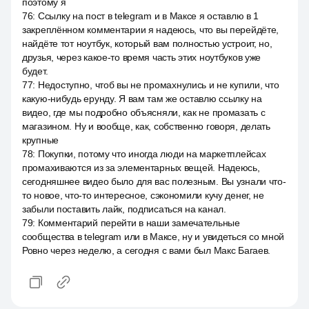
поэтому я
76
:
Ссылку на пост в telegram и в Максе я оставлю в 1
закреплённом комментарии я надеюсь, что вы перейдёте,
найдёте тот ноутбук, который вам полностью устроит, но,
друзья, через какое-то время часть этих ноутбуков уже
будет.
77
:
Недоступно, чтоб вы не промахнулись и не купили, что
какую-нибудь ерунду. Я вам там же оставлю ссылку на
видео, где мы подробно объясняли, как не промазать с
магазином. Ну и вообще, как, собственно говоря, делать
крупные
78
:
Покупки, потому что иногда люди на маркетплейсах
промахиваются из за элементарных вещей. Надеюсь,
сегодняшнее видео было для вас полезным. Вы узнали что-
то новое, что-то интересное, сэкономили кучу денег, не
забыли поставить лайк, подписаться на канал.
79
:
Комментарий перейти в наши замечательные
сообщества в telegram или в Максе, ну и увидеться со мной
Ровно через неделю, а сегодня с вами был Макс Багаев.