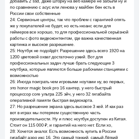
добавить 2 ssd, даже шторку на веб камере не забыли ну и
по сравнению с асус или ленова у майбен бен есть в
России свои собственные
24
:
Сервисные центры, так что проблем с гарантией опять
же у покупателей не будет, но есть нюанс если для
геймеров все хорошо, то для профессиональной серьёзной
работы с фото видеоконтентом, где важна качественная
картинка и высокое разрешение.
25
:
Ноутбук не подойдёт. Разрешение здесь всего 1920 на
1200 цветовой охват достаточно узкий. Вот для
профессиональных задач лучше брать следующие 3
ноутбука, которые являются больше рабочими станциями с
возможностью
26
:
Иногда поиграть чем игровыми ноутами ну, во первых,
это honor magic book pro 16 хантер, у него быстрый
процессор core ультра 225 эйч, у него 32 гигабайта
оперативной памяти быстрая видеокарта.
27
:
Но разрешение экрана здесь высокое 3 кей. И как раз
вот в играх мы потеряем существенную часть
производительности. Ну и плюс ноутбук доступен из Китая.
Стоит он 115 000 ₽, и гарантий на него нет. Если хо,
28
:
Хочется аналог. Есть возможность купить в России
гигабайт аэро икс 16. Это самый тонкий, самый Лёгкий