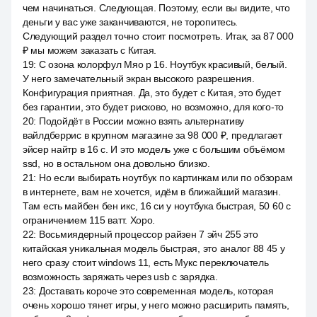
чем начинаться. Следующая. Поэтому, если вы видите, что
деньги у вас уже заканчиваются, не торопитесь.
Следующий раздел точно стоит посмотреть. Итак, за 87 000
₽ мы можем заказать с Китая.
19
:
С озона колорфул Мяо р 16. Ноутбук красивый, белый.
У него замечательный экран высокого разрешения.
Конфигурация приятная. Да, это будет с Китая, это будет
без гарантии, это будет рисково, но возможно, для кого-то
20
:
Подойдёт в России можно взять альтернативу
вайлдберрис в крупном магазине за 98 000 ₽, предлагает
эйсер найтр в 16 с. И это модель уже с большим объёмом
ssd, но в остальном она довольно близко.
21
:
Но если выбирать ноутбук по картинкам или по обзорам
в интернете, вам не хочется, идём в ближайший магазин.
Там есть майбен бен икс, 16 си у ноутбука быстрая, 50 60 с
ограничением 115 ватт. Хоро.
22
:
Восьмиядерный процессор райзен 7 эйч 255 это
китайская уникальная модель быстрая, это аналог 88 45 у
него сразу стоит windows 11, есть Мукс переключатель
возможность заряжать через usb c зарядка.
23
:
Доставать короче это современная модель, которая
очень хорошо тянет игры, у него можно расширить память,