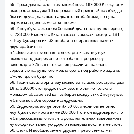
55
:
Приходим на ozon, там спокойно за 189 000 ₽ покупаем
asus рок стрикс джи 16 современный приятный ноутбук, да
без виндоуса, да с шестнадцатью гигабайтами, но цена
нормальная, здесь же стоит посмо.
56
:
2 ноутбука с экраном большей диагонали ну, во первых,
за 223 000 ₽ можно с Китая заказать эмэсай вектор, а 18 h
x. Ноутбук хороший, 32 гигабайта оперативной памяти
двухтерабайтный.
57
:
Здесь стоит мощная видеокарта и сам ноутбук
позволяет одновременно потреблять процессору
видеокарте 225 ватт. То есть он рассчитан на очень
серьёзную нагрузку, его можно брать под рабочие задачи.
Смело, да, он будет не
58
:
Тихий как альтернативу можно взять asus рок стрикс джи
18 за 230000 его продаёт сам ввб, и отличие только в
меньшем объёме ssd вот, выбирая между этих 2 ноутбуков,
я бы сказал, оба хорошие следующий.
59
:
Видеокарта это geforce rtx 50 80, и если бы не было
ноутбуков стоимости ниже 200 000 ₽ с этой видеокартой, то
я бы рассказывал о том, что дополнительная видеопамять
ну обходится зачастую дорого геймерам покупать не стоит.
60
:
Стоит. И вообще, зачем, друзья, прямо сейчас мы