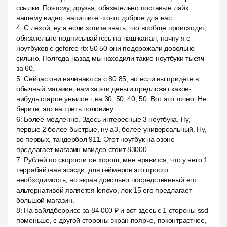
ссылки. Поэтому, друзья, обязательно поставьте лайк
нашему видео, напишите что-то доброе для нас.
4
:
С лехой, ну а если хотите знать, что вообще происходит,
обязательно подписывайтесь на наш канал, начну я с
ноутбуков с geforce rtx 50 50 они подорожали довольно
сильно. Полгода назад мы находили такие ноутбуки тысяч
за 60.
5
:
Сейчас они начинаются с 80 85, но если вы придёте в
обычный магазин, вам за эти деньги предложат какое-
нибудь старое унылое г на 30, 50, 40, 50. Вот это точно. Не
берите, это на треть половину.
6
:
Более медленно. Здесь интересные 3 ноутбука. Ну,
первые 2 более быстрые, ну a3, более универсальный. Ну,
во первых, тандербол 911. Этот ноутбук на озоне
предлагает магазин мвидео стоит 83000.
7
:
Рублей по скорости он хорош, мне нравится, что у него 1
террабайтная эсэсди, для геймеров это просто
необходимость, но экран довольно посредственный его
альтернативой является lenovo, лок 15 его предлагает
большой магазин.
8
:
На вайлдберрисе за 84 000 ₽ и вот здесь с 1 стороны ssd
поменьше, с другой стороны экран поярче, поконтрастнее,