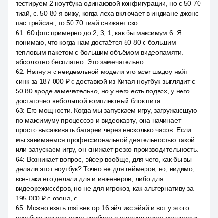
тестируем 2 ноутбука одинаковой конфигурации, но с 50 70
тиай, с. 50 80 я вижу, когда леха включает в индиане джонс
пас трейсинг, то 50 70 тиай снижает ско.
61
:
60 фпс примерно до 2, 3, 1, как бы максимум 6. Я
понимаю, что когда нам достаётся 50 80 с большим
тепловым пакетом с большим объёмом видеопамяти,
абсолютно бесплатно. Это замечательно.
62
:
Начну я с неидеальной модели это acer шадоу найт
синк за 187 000 ₽ с доставкой из Китая ноутбук выглядит с
50 80 вроде замечательно, но у него есть подвох, у него
достаточно небольшой комплектный блок пита.
63
:
Его мощности. Когда мы запускаем игру, загружающую
по максимуму процессор и видеокарту, она начинает
просто высаживать батареи через несколько часов. Если
мы занимаемся профессиональной деятельностью такой
или запускаем игру, он снижает резко производительность.
64
:
Возникает вопрос, эйсер вообще, для чего, как бы вы
делали этот ноутбук? Точно не для геймеров, но, видимо,
все-таки его делали для и инженеров, либо для
видеорежиссёров, но не для игроков, как альтернативу за
195 000 ₽ с озона, с
65
:
Можно взять msi вектор 16 эйч икс эйай и вот у этого
ноутбука как раз таких проблем с ограничением мощности