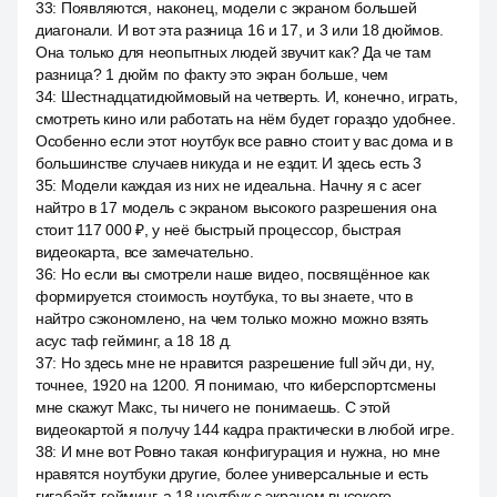
33
:
Появляются, наконец, модели с экраном большей
диагонали. И вот эта разница 16 и 17, и 3 или 18 дюймов.
Она только для неопытных людей звучит как? Да че там
разница? 1 дюйм по факту это экран больше, чем
34
:
Шестнадцатидюймовый на четверть. И, конечно, играть,
смотреть кино или работать на нём будет гораздо удобнее.
Особенно если этот ноутбук все равно стоит у вас дома и в
большинстве случаев никуда и не ездит. И здесь есть 3
35
:
Модели каждая из них не идеальна. Начну я с acer
найтро в 17 модель с экраном высокого разрешения она
стоит 117 000 ₽, у неё быстрый процессор, быстрая
видеокарта, все замечательно.
36
:
Но если вы смотрели наше видео, посвящённое как
формируется стоимость ноутбука, то вы знаете, что в
найтро сэкономлено, на чем только можно можно взять
асус таф гейминг, а 18 18 д.
37
:
Но здесь мне не нравится разрешение full эйч ди, ну,
точнее, 1920 на 1200. Я понимаю, что киберспортсмены
мне скажут Макс, ты ничего не понимаешь. С этой
видеокартой я получу 144 кадра практически в любой игре.
38
:
И мне вот Ровно такая конфигурация и нужна, но мне
нравятся ноутбуки другие, более универсальные и есть
гигабайт, гейминг, а 18 ноутбук с экраном высокого