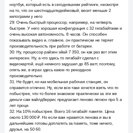
ноутбук, который есть в сегодняшнем рейтинге, несмотря
на то, что он шестнадцатидюймовый, весит меньше 2
килограмм у него
29
:
Очень быстрый процессор, например, на четверть
быстрее. У него хорошая конфигурация с 32 гигабайтами и
очень высокая автономность. 8 часов. Он способен
показывать видео и, главное, он практически не теряет
производительность при работе от батареи.
30
:
Ну, процессор райзен эйай 7 350, он как раз вот этим
интересен. Ну, а что здесь то гигабайт сделал с
видеокартой, ещё немного задушил до 85 ватт, поэтому,
опять же, в играх здесь какое-то рекордное
производительно.
31
:
Не будет, но как мобильная рабочая станция, он
справится отлично. Ну, если все-таки хочется взять что-то
побыстрее, что-то более знакомое практически за эти же
деньги сам вайлдберрис предлагает леново легион про 5 а
лет проце.
32
:
На 10% побыстрее. Всего 16 гигабайт памяти. Цена
около 130 000 ₽. Но если вам нравится ленова и вы в
дальнейшем готовы доплатить за память, тоже ничего,
друзья, на 50 60.