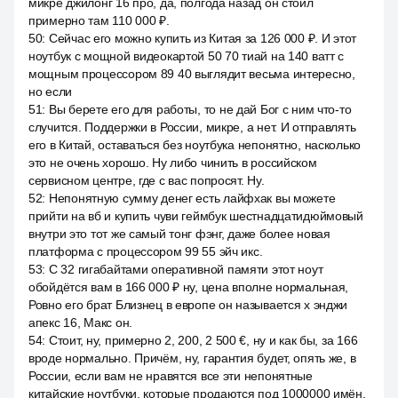
микре джилонг 16 про, да, полгода назад он стоил
примерно там 110 000 ₽.
50
:
Сейчас его можно купить из Китая за 126 000 ₽. И этот
ноутбук с мощной видеокартой 50 70 тиай на 140 ватт с
мощным процессором 89 40 выглядит весьма интересно,
но если
51
:
Вы берете его для работы, то не дай Бог с ним что-то
случится. Поддержки в России, микре, а нет. И отправлять
его в Китай, оставаться без ноутбука непонятно, насколько
это не очень хорошо. Ну либо чинить в российском
сервисном центре, где с вас попросят. Ну.
52
:
Непонятную сумму денег есть лайфхак вы можете
прийти на вб и купить чуви геймбук шестнадцатидюймовый
внутри это тот же самый тонг фэнг, даже более новая
платформа с процессором 99 55 эйч икс.
53
:
С 32 гигабайтами оперативной памяти этот ноут
обойдётся вам в 166 000 ₽ ну, цена вполне нормальная,
Ровно его брат Близнец в европе он называется x энджи
апекс 16, Макс он.
54
:
Стоит, ну, примерно 2, 200, 2 500 €, ну и как бы, за 166
вроде нормально. Причём, ну, гарантия будет, опять же, в
России, если вам не нравятся все эти непонятные
китайские ноутбуки, которые продаются под 1000000 имён.