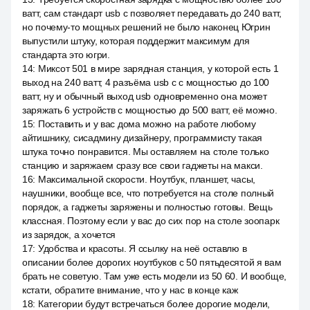
ватт, сам стандарт usb c позволяет передавать до 240 ватт,
но почему-то мощных решений не было наконец Югрин
выпустили штуку, которая поддержит максимум для
стандарта это югри.
14
:
Миксот 501 в мире зарядная станция, у которой есть 1
выход на 240 ватт, 4 разъёма usb c с мощностью до 100
ватт, ну и обычный выход usb одновременно она может
заряжать 6 устройств с мощностью до 500 ватт, её можно.
15
:
Поставить и у вас дома можно на работе любому
айтишнику, сисадмину дизайнеру, программисту такая
штука точно понравится. Мы оставляем на столе только
станцию и заряжаем сразу все свои гаджеты на макси.
16
:
Максимальной скорости. Ноутбук, планшет, часы,
наушники, вообще все, что потребуется на столе полный
порядок, а гаджеты заряжены и полностью готовы. Вещь
классная. Поэтому если у вас до сих пор на столе зоопарк
из зарядок, а хочется
17
:
Удобства и красоты. Я ссылку на неё оставлю в
описании более дорогих ноутбуков с 50 пятьдесятой я вам
брать не советую. Там уже есть модели из 50 60. И вообще,
кстати, обратите внимание, что у нас в конце каж
18
:
Категории будут встречаться более дорогие модели,