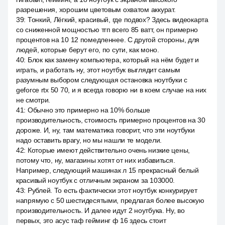
разрешения, хорошим цветовым охватом аккурат.
39
:
Тонкий, Лёгкий, красивый, где подвох? Здесь видеокарта
со сниженной мощностью тгп всего 85 ватт, он примерно
процентов на 10 12 помедленнее. С другой стороны, для
людей, которые берут его, по сути, как моно.
40
:
Блок как замену компьютера, который на нём будет и
играть, и работать ну, этот ноутбук выглядит самым
разумным выбором следующая остановка ноутбуки с
geforce rtx 50 70, и я всегда говорю ни в коем случае на них
не смотри.
41
:
Обычно это примерно на 10% больше
производительность, стоимость примерно процентов на 30
дороже. И, ну, там математика говорит, что эти ноутбуки
надо оставить врагу, но мы нашли те модели.
42
:
Которые имеют действительно очень низкие цены,
потому что, ну, магазины хотят от них избавиться.
Например, следующий машинак л 15 прекрасный белый
красивый ноутбук с отличным экраном за 103000.
43
:
Рублей. То есть фактически этот ноутбук конкурирует
напрямую с 50 шестидесятыми, предлагая более высокую
производительность. И далее идут 2 ноутбука. Ну, во
первых, это асус таф гейминг ф 16 здесь стоит