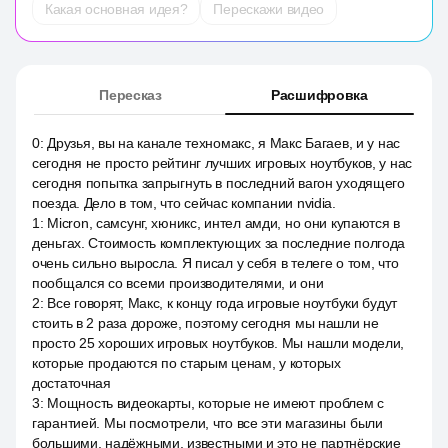
Какая основная идея?
Перескажи видео
Пересказ
Расшифровка
0
:
Друзья, вы на канале техномакс, я Макс Багаев, и у нас
сегодня не просто рейтинг лучших игровых ноутбуков, у нас
сегодня попытка запрыгнуть в последний вагон уходящего
поезда. Дело в том, что сейчас компании nvidia.
1
:
Micron, самсунг, хюникс, интел амди, но они купаются в
деньгах. Стоимость комплектующих за последние полгода
очень сильно выросла. Я писал у себя в телеге о том, что
пообщался со всеми производителями, и они
2
:
Все говорят, Макс, к концу года игровые ноутбуки будут
стоить в 2 раза дороже, поэтому сегодня мы нашли не
просто 25 хороших игровых ноутбуков. Мы нашли модели,
которые продаются по старым ценам, у которых
достаточная
3
:
Мощность видеокарты, которые не имеют проблем с
гарантией. Мы посмотрели, что все эти магазины были
большими, надёжными, известными и это не партнёрские