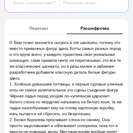
Какая основная идея?
Перескажи видео
Пересказ
Расшифровка
0
:
Вам точно захочется сыграть в эти шахматы, потому что
вместо привычных фигур здесь Котты самых разных пород
и что круче всего, у каждого пушистика своя уникальная
анимация, сами правила никто не переписывал, это все те
же классические шахматы, но в разы милее и забавнее
разработчики добавили классную деталь белые фигуры
здесь.
1
:
Холёные домашние питомцы, а чёрные суровые уличные
коты но самое залипательное это сцены съедения фигур
Чёрная ладья перед уходом по-хулигански царапает
белого слона по мордочке натыкаясь на белого коня, та же
ладья нахлобучивает ему на голову картонную коробку,
конь пытается её сбросить, но безуспешно.
2
:
Белая Королева проучивает слона по своему. Она
просто зацеловывает и облизывает соперника, пока тот в
ярости не покидает доску. Местным конём вообще рулит