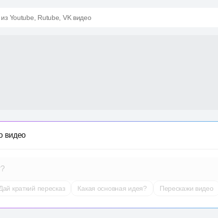
 из Youtube, Rutube, VK видео
о видео
т?
Дай краткий пересказ
Какая основная идея?
Перескажи видео