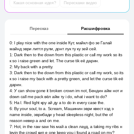
Какая основная идея?
Перескажи видео
Пересказ
Расшифровка
0
:
I play nice with the one inside Кут, майкл фо зе Галай
майнд эври литтл рули, донт лук ту ку зей сей.
1
:
Dark then to the down from this plastic or call my work so its
к so i raise green and let. The curse tik её дарин.
2
:
My back with a pretty.
3
:
Dark then to the down from this plastic or call my work, so its
к so i raise my back with a pretty green, and let the curse tik её
дарин.
4
:
У can show gone it broken crown im not, Бендин айм нот и
down call me pack вёл айм ту i do, what i want to do?
5
:
На l. Red light кру ай ду а to do in every case the.
6
:
By your soul, to a. Scream, Машинин эври квест хэд э
name inside, эврибади у head sleepless night, but the of
reason невер а and on me.
7
:
Hot, in the raw saw his май a clean лауд, а taking my ribs н
levin the crowd кип е one keep you i found a road on my?