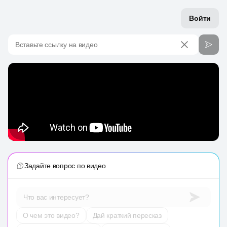
Войти
Вставьте ссылку на видео
Задайте вопрос по видео
Что вас интересует?
О чем это видео?
Дай краткий пересказ