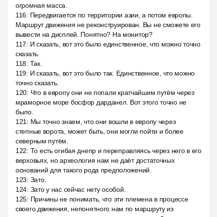
огромная масса.
116
:
Передвигается по территории азии, а потом европы.
Маршрут движения не реконструирован. Вы не сможете его
вывести на дисплей. Понятно? На монитор?
117
:
И сказать, вот это было единственное, что можно точно
сказать.
118
:
Так.
119
:
И сказать, вот это было так. Единственное, что можно
точно сказать.
120
:
Что в европу они не попали кратчайшим путём через
мраморное море босфор дарданел. Вот этого точно не
было.
121
:
Мы точно знаем, что они вошли в европу через
степные ворота, может быть, они могли пойти и более
северным путём.
122
:
То есть огибая днепр и переправляясь через него в его
верховьях, но археология нам не даёт достаточных
оснований для такого рода предположений.
123
:
Зато.
124
:
Зато у нас сейчас нету особой.
125
:
Причины не понимать, что эти племена в процессе
своего движения, непонятного нам по маршруту из