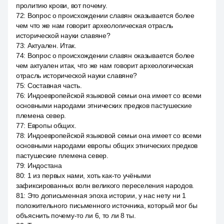
пролитию крови, вот почему.
72
:
Вопрос о происхождении славян оказывается более
чем что же нам говорит археологическая отрасль
исторической науки славяне?
73
:
Актуален. Итак.
74
:
Вопрос о происхождении славян оказывается более
чем актуален итак, что же нам говорит археологическая
отрасль исторической науки славяне?
75
:
Составная часть.
76
:
Индоевропейской языковой семьи она имеет со всеми
основными народами этнических предков пастушеские
племена север.
77
:
Европы общих.
78
:
Индоевропейской языковой семьи она имеет со всеми
основными народами европы общих этнических предков
пастушеские племена север.
79
:
Индостана
80
:
1 из первых нами, хоть как-то учёными
зафиксированных волн великого переселения народов.
81
:
Это дописьменная эпоха истории, у нас нету ни 1
положительного письменного источника, который мог бы
объяснить почему-то ли 6, то ли 8 ты.