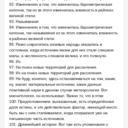
92
:
Изменениях в том, что изменилась барометрическая
колонна, так из за этого изменилась влажность в районах
великой степи.
93
:
Называемая.
94
:
Изменениях в том, что изменилась барометрическая
колонна, так называемая из за этого изменилась влажность
в районах великой степи.
95
:
Резко сократились кочевые народы оказались в
состоянии, когда источники жизни для них стали слишком
малы, а численность слишком велика, и это толкнуло.
96
:
Их.
97
:
На поиск новых территорий для расселения.
98
:
Их на поиск новых территорий для расселения.
99
:
Не буду, конечно, здесь останавливаться на том, какие,
ну, значит, материальные источники, какие данные
позитивной науки в данном случае метеорологии. Вот
магнитология, он использовал. Важно то, что в этом
100
:
Предположением, высказанным, есть определённая
доля истины, и это действительно фактор, имеющий место
быть мы с ним сталкиваемся, когда опираемся уже на
письменную часть источников.
101
:
Древнейшей истории. Вот там есть упоминание о