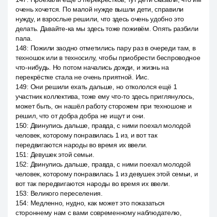
очень хочется. По малой нужде вышли дети, справили
нужду, и взрослые решили, что здесь очень удобно это
делать. Давайте-ка мы здесь тоже поживём. Опять разбили
пала.
148
:
Пожили заодно отметились пару раз в очереди там, в
техношок или в техносилу, чтобы приобрести беспроводное
что-нибудь. Но потом начались дожди, и жизнь на
перекрёстке стала не очень приятной. Иис.
149
:
Они решили ехать дальше, но откололся ещё 1
участник коллектива, тоже ему что-то здесь приглянулось,
может быть, он нашёл работу сторожем при техношоке и
решил, что от добра добра не ищут и они.
150
:
Двинулись дальше, правда, с ними поехал молодой
человек, которому понравилась 1 из, и вот так
передвигаются народы во время их ввели.
151
:
Девушек этой семьи.
152
:
Двинулись дальше, правда, с ними поехал молодой
человек, которому понравилась 1 из девушек этой семьи, и
вот так передвигаются народы во время их ввели.
153
:
Великого переселения.
154
:
Медленно, нудно, как может это показаться
стороннему нам с вами современному наблюдателю,