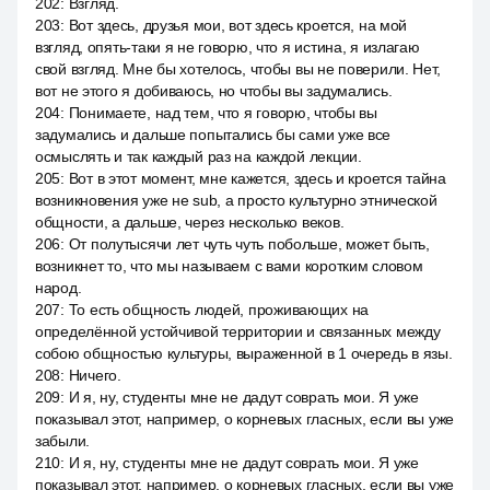
202
:
Взгляд.
203
:
Вот здесь, друзья мои, вот здесь кроется, на мой
взгляд, опять-таки я не говорю, что я истина, я излагаю
свой взгляд. Мне бы хотелось, чтобы вы не поверили. Нет,
вот не этого я добиваюсь, но чтобы вы задумались.
204
:
Понимаете, над тем, что я говорю, чтобы вы
задумались и дальше попытались бы сами уже все
осмыслять и так каждый раз на каждой лекции.
205
:
Вот в этот момент, мне кажется, здесь и кроется тайна
возникновения уже не sub, а просто культурно этнической
общности, а дальше, через несколько веков.
206
:
От полутысячи лет чуть чуть побольше, может быть,
возникнет то, что мы называем с вами коротким словом
народ.
207
:
То есть общность людей, проживающих на
определённой устойчивой территории и связанных между
собою общностью культуры, выраженной в 1 очередь в язы.
208
:
Ничего.
209
:
И я, ну, студенты мне не дадут соврать мои. Я уже
показывал этот, например, о корневых гласных, если вы уже
забыли.
210
:
И я, ну, студенты мне не дадут соврать мои. Я уже
показывал этот, например, о корневых гласных, если вы уже