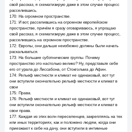
свой рассказ, я схематизирую даже в этом случае процесс
расселившись.
170
:
На огромном пространстве.
171
:
И вот, расселившись на огромном европейском
пространстве, причём я сразу оговариваюсь, я упрощаю
свой рассказ, я схематизирую даже в этом случае процесс,
расселившись на огромном пространстве.
172
:
Европы, они дальше неизбежно должны были начать
раскалываться.
173
:
На большие субэтнические группы. Почему
пространство это настолько велико? Ну, представьте себе
его от урала до Лиссабона, от Стокгольма до Афин.
174
:
Рельеф местности и климат не одинаковый, вот тут
они вступили окончательно рельеф местности и климат в
свои
175
:
Права.
176
:
Рельеф местности и климат не одинаковый, вот тут
они вступили окончательно рельеф местности и климат в
свои права.
177
:
Каждая из этих волн переселенцев, закрепляясь на тех
или иных территориях, как и положено людям, когда они
приезжают к себе на дачу, они вступили в интимные