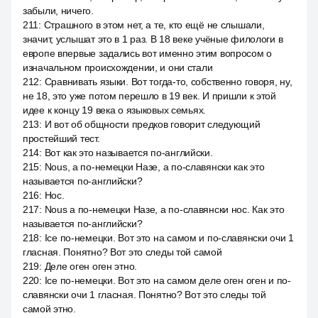
забыли, ничего.
211
:
Страшного в этом нет, а те, кто ещё не слышали,
значит, услышат это в 1 раз. В 18 веке учёные филологи в
европе впервые задались вот именно этим вопросом о
изначальном происхождении, и они стали
212
:
Сравнивать языки. Вот тогда-то, собственно говоря, ну,
не 18, это уже потом перешло в 19 век. И пришли к этой
идее к концу 19 века о языковых семьях.
213
:
И вот об общности предков говорит следующий
простейший тест.
214
:
Вот как это называется по-английски.
215
:
Nous, а по-немецки Назе, а по-славянски как это
называется по-английски?
216
:
Нос.
217
:
Nous а по-немецки Назе, а по-славянски нос. Как это
называется по-английски?
218
:
Ice по-немецки. Вот это на самом и по-славянски очи 1
гласная. Понятно? Вот это следы той самой
219
:
Деле оген оген этно.
220
:
Ice по-немецки. Вот это на самом деле оген оген и по-
славянски очи 1 гласная. Понятно? Вот это следы той
самой этно.