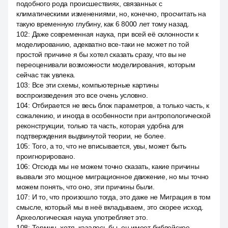
подобного рода происшествиях, связанных с
климатическими изменениями, но, конечно, просчитать на
такую временную глубину, как 6 8000 лет тому назад.
102
:
Даже современная наука, при всей её склонности к
моделированию, адекватно все-таки не может по той
простой причине я бы хотел сказать сразу, что вы не
переоценивали возможности моделирования, которым
сейчас так увлека.
103
:
Все эти схемы, компьютерные картины
воспроизведения это все очень условно.
104
:
Отбирается не весь блок параметров, а только часть, к
сожалению, и иногда в особенности при антропологической
реконструкции, только та часть, которая удобна для
подтверждения выдвинутой теории, не более.
105
:
Того, а то, что не вписывается, увы, может быть
проигнорировано.
106
:
Отсюда мы не можем точно сказать, какие причины
вызвали это мощное миграционное движение, но мы точно
можем понять, что оно, эти причины были.
107
:
И то, что произошло тогда, это даже не Миграция в том
смысле, который мы в неё вкладываем, это скорее исход.
Археологическая наука употребляет это.
108
:
Термин, хотя, казалось бы, он имеет библейское