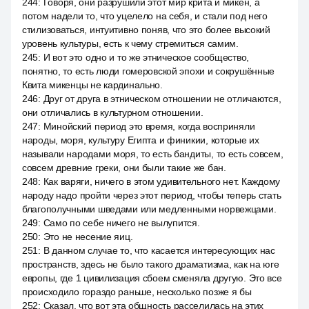
244
:
Говоря, они разрушили этот мир крита и микен, а
потом надели то, что уцелело на себя, и стали под него
стилизоваться, интуитивно поняв, что это более высокий
уровень культуры, есть к чему стремиться самим.
245
:
И вот это одно и то же этническое сообщество,
понятно, то есть люди гомеровской эпохи и сокрушённые
Квита микенцы не кардинально.
246
:
Друг от друга в этническом отношении не отличаются,
они отличались в культурном отношении.
247
:
Минойский период это время, когда восприняли
народы, моря, культуру Египта и финикии, которые их
называли народами моря, то есть бандиты, то есть совсем,
совсем древние греки, они были такие же бан.
248
:
Как варяги, ничего в этом удивительного нет. Каждому
народу надо пройти через этот период, чтобы теперь стать
благополучными шведами или медленными норвежцами.
249
:
Само по себе ничего не вылупится.
250
:
Это не несение яиц.
251
:
В данном случае то, что касается интересующих нас
пространств, здесь не было такого драматизма, как на юге
европы, где 1 цивилизация сбоем сменяла другую. Это все
происходило гораздо раньше, несколько позже я бы
252
:
Сказал, что вот эта общность расселилась на этих