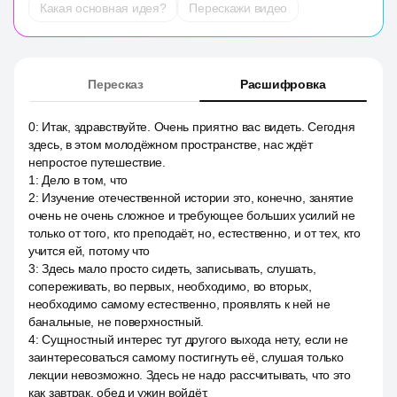
Какая основная идея?
Перескажи видео
Пересказ
Расшифровка
0
:
Итак, здравствуйте. Очень приятно вас видеть. Сегодня
здесь, в этом молодёжном пространстве, нас ждёт
непростое путешествие.
1
:
Дело в том, что
2
:
Изучение отечественной истории это, конечно, занятие
очень не очень сложное и требующее больших усилий не
только от того, кто преподаёт, но, естественно, и от тех, кто
учится ей, потому что
3
:
Здесь мало просто сидеть, записывать, слушать,
сопереживать, во первых, необходимо, во вторых,
необходимо самому естественно, проявлять к ней не
банальные, не поверхностный.
4
:
Сущностный интерес тут другого выхода нету, если не
заинтересоваться самому постигнуть её, слушая только
лекции невозможно. Здесь не надо рассчитывать, что это
как завтрак, обед и ужин войдёт.