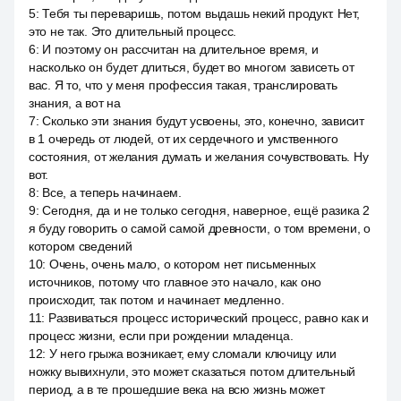
5
:
Тебя ты переваришь, потом выдашь некий продукт. Нет,
это не так. Это длительный процесс.
6
:
И поэтому он рассчитан на длительное время, и
насколько он будет длиться, будет во многом зависеть от
вас. Я то, что у меня профессия такая, транслировать
знания, а вот на
7
:
Сколько эти знания будут усвоены, это, конечно, зависит
в 1 очередь от людей, от их сердечного и умственного
состояния, от желания думать и желания сочувствовать. Ну
вот.
8
:
Все, а теперь начинаем.
9
:
Сегодня, да и не только сегодня, наверное, ещё разика 2
я буду говорить о самой самой древности, о том времени, о
котором сведений
10
:
Очень, очень мало, о котором нет письменных
источников, потому что главное это начало, как оно
происходит, так потом и начинает медленно.
11
:
Развиваться процесс исторический процесс, равно как и
процесс жизни, если при рождении младенца.
12
:
У него грыжа возникает, ему сломали ключицу или
ножку вывихнули, это может сказаться потом длительный
период, а в те прошедшие века на всю жизнь может