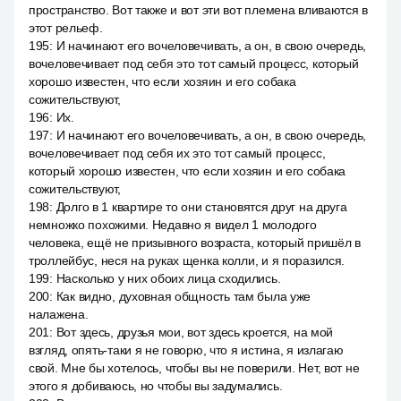
пространство. Вот также и вот эти вот племена вливаются в
этот рельеф.
195
:
И начинают его вочеловечивать, а он, в свою очередь,
вочеловечивает под себя это тот самый процесс, который
хорошо известен, что если хозяин и его собака
сожительствуют,
196
:
Их.
197
:
И начинают его вочеловечивать, а он, в свою очередь,
вочеловечивает под себя их это тот самый процесс,
который хорошо известен, что если хозяин и его собака
сожительствуют,
198
:
Долго в 1 квартире то они становятся друг на друга
немножко похожими. Недавно я видел 1 молодого
человека, ещё не призывного возраста, который пришёл в
троллейбус, неся на руках щенка колли, и я поразился.
199
:
Насколько у них обоих лица сходились.
200
:
Как видно, духовная общность там была уже
налажена.
201
:
Вот здесь, друзья мои, вот здесь кроется, на мой
взгляд, опять-таки я не говорю, что я истина, я излагаю
свой. Мне бы хотелось, чтобы вы не поверили. Нет, вот не
этого я добиваюсь, но чтобы вы задумались.