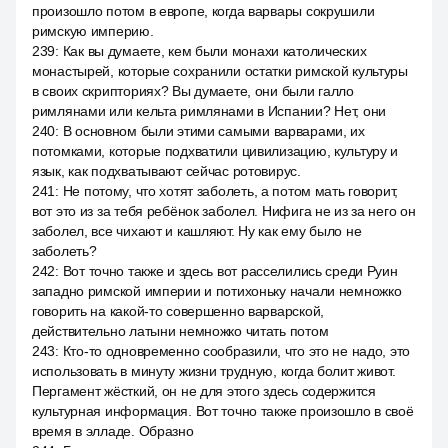
произошло потом в европе, когда варвары сокрушили
римскую империю.
239
:
Как вы думаете, кем были монахи католических
монастырей, которые сохранили остатки римской культуры
в своих скрипториях? Вы думаете, они были галло
римлянами или кельта римлянами в Испании? Нет, они
240
:
В основном были этими самыми варварами, их
потомками, которые подхватили цивилизацию, культуру и
язык, как подхватывают сейчас ротовирус.
241
:
Не потому, что хотят заболеть, а потом мать говорит,
вот это из за тебя ребёнок заболел. Нифига не из за него он
заболел, все чихают и кашляют. Ну как ему было не
заболеть?
242
:
Вот точно также и здесь вот расселились среди Руин
западно римской империи и потихоньку начали немножко
говорить на какой-то совершенно варварской,
действительно латыни немножко читать потом
243
:
Кто-то одновременно сообразили, что это не надо, это
использовать в минуту жизни трудную, когда болит живот.
Пергамент жёсткий, он не для этого здесь содержится
культурная информация. Вот точно также произошло в своё
время в элладе. Образно