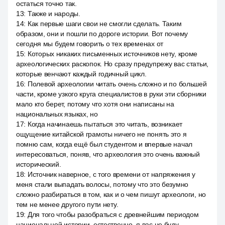
остаться точно так.
13
:
Также и народы.
14
:
Как первые шаги свои не смогли сделать. Таким
образом, они и пошли по дороге истории. Вот почему
сегодня мы будем говорить о тех временах от
15
:
Которых никаких письменных источников нету, кроме
археологических раскопок. Но сразу предупрежу вас статьи,
которые венчают каждый годичный цикл.
16
:
Полевой археологии читать очень сложно и по большей
части, кроме узкого круга специалистов в руки эти сборники
мало кто берет, потому что хотя они написаны на
национальных языках, но
17
:
Когда начинаешь пытаться это читать, возникает
ощущение китайской грамоты ничего не понять это я
помню сам, когда ещё был студентом и впервые начал
интересоваться, поняв, что археология это очень важный
исторический.
18
:
Источник наверное, с того времени от напряжения у
меня стали выпадать волосы, потому что это безумно
сложно разбираться в том, как и о чем пишут археологи, но
тем не менее другого пути нету.
19
:
Для того чтобы разобраться с древнейшим периодом
национальной истории, естественно, я вас не буду