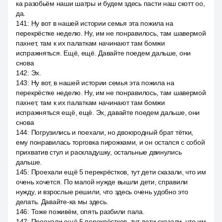
ка разобьём наши шатры и будем здесь пасти наш скотт оо,
да.
141
:
Ну вот в нашей истории семья эта пожила на
перекрёстке неделю. Ну, им не понравилось, там шавермой
пахнет, там к их палаткам начинают там бомжи
испражняться. Ещё, ещё. Давайте поедем дальше, они
снова
142
:
Эх.
143
:
Ну вот, в нашей истории семья эта пожила на
перекрёстке неделю. Ну, им не понравилось, там шавермой
пахнет, там к их палаткам начинают там бомжи
испражняться ещё, ещё. Эх, давайте поедем дальше, они
снова
144
:
Погрузились и поехали, но двоюродный брат тётки,
ему понравилась торговка пирожками, и он остался с собой
прихватив стул и раскладушку, остальные двинулись
дальше.
145
:
Проехали ещё 5 перекрёстков, тут дети сказали, что им
очень хочется. По малой нужде вышли дети, справили
нужду, и взрослые решили, что здесь очень удобно это
делать. Давайте-ка мы здесь.
146
:
Тоже поживём, опять разбили пала.
147
:
Проехали ещё 5 перекрёстков, тут дети сказали, что им