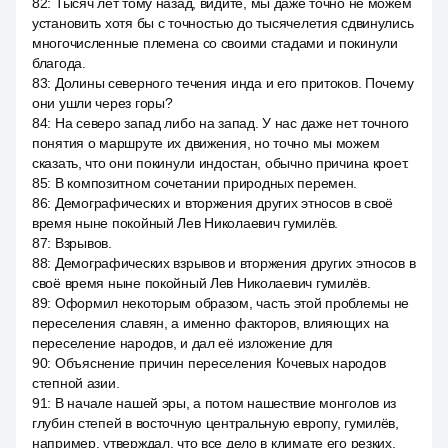
82
:
Тысяч лет тому назад, видите, мы даже точно не можем
установить хотя бы с точностью до тысячелетия сдвинулись
многочисленные племена со своими стадами и покинули
благода.
83
:
Долины северного течения инда и его притоков. Почему
они ушли через горы?
84
:
На северо запад либо на запад. У нас даже нет точного
понятия о маршруте их движения, но точно мы можем
сказать, что они покинули индостан, обычно причина кроет.
85
:
В композитном сочетании природных перемен.
86
:
Демографических и вторжения других этносов в своё
время ныне покойный Лев Николаевич гумилёв.
87
:
Взрывов.
88
:
Демографических взрывов и вторжения других этносов в
своё время ныне покойный Лев Николаевич гумилёв.
89
:
Оформил некоторым образом, часть этой проблемы не
переселения славян, а именно факторов, влияющих на
переселение народов, и дал её изложение для
90
:
Объяснение причин переселения Кочевых народов
степной азии.
91
:
В начале нашей эры, а потом нашествие монголов из
глубин степей в восточную центральную европу, гумилёв,
например, утверждал, что все дело в климате его резких.