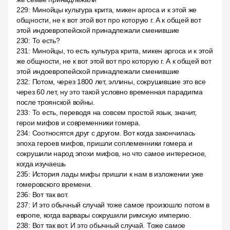
229
:
Минойцы культура крита, микен аргоса и к этой же
общности, не к вот этой вот про которую г. А к общей вот
этой индоевропейской принадлежали сменившие
230
:
То есть?
231
:
Минойцы, то есть культура крита, микен аргоса и к этой
же общности, не к вот этой вот про которую г. А к общей вот
этой индоевропейской принадлежали сменившие
232
:
Потом, через 1800 лет, эллины, сокрушившие это все
через 60 лет, ну это такой условно временная парадигма
после троянской войны.
233
:
То есть, переводя на совсем простой язык, значит,
герои мифов и современники гомера.
234
:
Соотносятся друг с другом. Вот когда закончилась
эпоха героев мифов, пришли соплеменники гомера и
сокрушили народ эпохи мифов, но что самое интересное,
когда изучаешь
235
:
История лады мифы пришли к нам в изложении уже
гомеровского времени.
236
:
Вот так вот.
237
:
И это обычный случай тоже самое произошло потом в
европе, когда варвары сокрушили римскую империю.
238
:
Вот так вот. И это обычный случай. Тоже самое