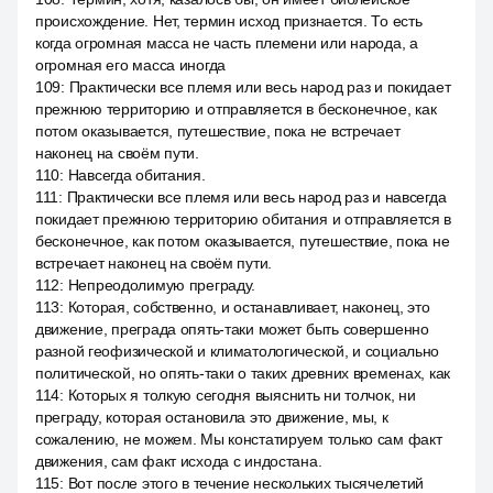
происхождение. Нет, термин исход признается. То есть
когда огромная масса не часть племени или народа, а
огромная его масса иногда
109
:
Практически все племя или весь народ раз и покидает
прежнюю территорию и отправляется в бесконечное, как
потом оказывается, путешествие, пока не встречает
наконец на своём пути.
110
:
Навсегда обитания.
111
:
Практически все племя или весь народ раз и навсегда
покидает прежнюю территорию обитания и отправляется в
бесконечное, как потом оказывается, путешествие, пока не
встречает наконец на своём пути.
112
:
Непреодолимую преграду.
113
:
Которая, собственно, и останавливает, наконец, это
движение, преграда опять-таки может быть совершенно
разной геофизической и климатологической, и социально
политической, но опять-таки о таких древних временах, как
114
:
Которых я толкую сегодня выяснить ни толчок, ни
преграду, которая остановила это движение, мы, к
сожалению, не можем. Мы констатируем только сам факт
движения, сам факт исхода с индостана.
115
:
Вот после этого в течение нескольких тысячелетий