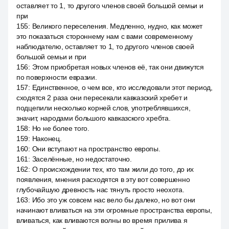
оставляет то 1, то другого членов своей большой семьи и
при
155
:
Великого переселения. Медленно, нудно, как может
это показаться стороннему нам с вами современному
наблюдателю, оставляет то 1, то другого членов своей
большой семьи и при
156
:
Этом приобретая новых членов её, так они движутся
по поверхности евразии.
157
:
Единственное, о чем все, кто исследовали этот период,
сходятся 2 раза они пересекали кавказский хребет и
подцепили несколько корней слов, употреблявшихся,
значит, народами большого кавказского хребта.
158
:
Но не более того.
159
:
Наконец.
160
:
Они вступают на пространство европы.
161
:
Заселённые, но недостаточно.
162
:
О происхождении тех, кто там жили до того, до их
появления, мнения расходятся в эту вот совершенно
глубочайшую древность нас тянуть просто неохота.
163
:
Ибо это уж совсем нас вело бы далеко, но вот они
начинают вливаться на эти огромные пространства европы,
вливаться, как вливаются волны во время прилива я