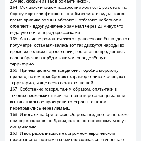
думаю, каждый из вас в романтической.
164
:
Меланхолическом настроении хотя бы 1 раз стоял на
берегу моря или финского хотя бы залива и видел, как во
время прилива волны набегают и отбегают, набегают и
отбегают и вдруг удивлённо замечал через 20 минут, что
вода уже почти перед кроссовками.
165
:
А в начале романтического процесса она была где-то в
полуметре, останавливалась вот так движутся народы во
время их великих переселений, постепенно продвигаясь
волнообразно вперёд и занимая определённую
территорию.
166
:
Причём далеко не всегда они, подобно морскому
приливу, потом приобретают характер отлива и очищают
территорию, чаще всего остаются на ней.
167
:
Собственно говоря, таким образом, опять-таки в
течение нескольких тысяч лет наши переселенцы заняли
континентальное пространство европы, а потом
переправились через ламанш.
168
:
И попали на британские Острова позднее точно также
они переправятся по Дании, как по естественному мосту в
скандинавию.
169
:
И вот, расселившись на огромном европейском
пространстве, причём я сразу оговариваюсь, я упрощаю