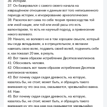
36
:
Истории.
37
:
Он базировался с самого своего начала на
извращённом отношении к данным вот того неписьменного
периода истории, к игнорированию археологических
38
:
Раскопок вот сама по себе теория превосходства той
или иной нации, или той или иной расы это есть
валюнтаризм, то есть не научный подход, а привнесение
некого волевого.
39
:
Начало, но волевого не в том хорошем смысле, который
мы сюда вкладываем, а в отрицательном, в желании
навязать свою волю, подавить своей волей, подчинить себе
и, как показал 20 век, в резуль.
40
:
Вот таким образом истребление Десятков миллионов.
41
:
Обосновать человек.
42
:
Обосновать вот таким образом истребление Десятков
миллионов человек.
43
:
Вот почему седая седая древность, на которую,
казалось бы, не стоит, может быть, и обращать такого
внимания ну что она она, оказывается, чрезвычайно важна.
44
:
Нам.
45
:
Вот почему седая седая древность, на которую,
казалось бы, не стоит, может быть, и обращать такого
внимания ну что она нам она оказывается чрезвычайно