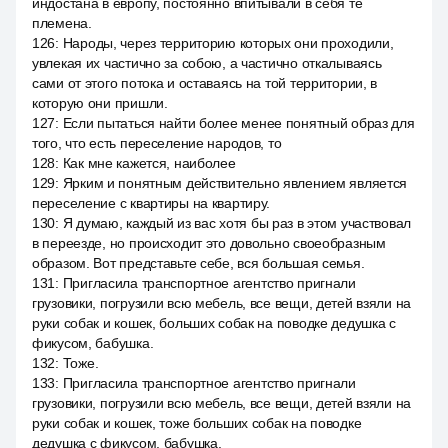
индостана в европу, постоянно впитывали в себя те
племена.
126
:
Народы, через территорию которых они проходили,
увлекая их частично за собою, а частично откалываясь
сами от этого потока и оставаясь на той территории, в
которую они пришли.
127
:
Если пытаться найти более менее понятный образ для
того, что есть переселение народов, то
128
:
Как мне кажется, наиболее
129
:
Ярким и понятным действительно явлением является
переселение с квартиры на квартиру.
130
:
Я думаю, каждый из вас хотя бы раз в этом участвовал
в переезде, но происходит это довольно своеобразным
образом. Вот представьте себе, вся большая семья.
131
:
Пригласила транспортное агентство пригнали
грузовики, погрузили всю мебель, все вещи, детей взяли на
руки собак и кошек, больших собак на поводке дедушка с
фикусом, бабушка.
132
:
Тоже.
133
:
Пригласила транспортное агентство пригнали
грузовики, погрузили всю мебель, все вещи, детей взяли на
руки собак и кошек, тоже больших собак на поводке
дедушка с фикусом, бабушка.