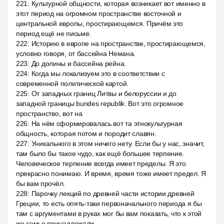
221
:
Культурной общности, которая возникает вот именно в
этот период на огромном пространстве восточной и
центральной европы, простирающемся. Причём это
период ещё не письме.
222
:
Историю в европе на пространстве, простирающемся,
условно говоря, от бассейна Немана.
223
:
До долины и бассейна рейна.
224
:
Когда мы локализуем это в соответствии с
современной политической картой.
225
:
От западных границ Литвы и белоруссии и до
западной границы bundes republik. Вот это огромное
пространство, вот на
226
:
На нём сформировалась вот та этнокультурная
общность, которая потом и породит славян.
227
:
Уникального в этом ничего нету. Если бы у нас, значит,
там было бы такое чудо, как ещё большее терпение.
Человеческое терпение всегда имеет пределы. Я это
прекрасно понимаю. И время, время тоже имеет предел. Я
бы вам прочёл.
228
:
Парочку лекций по древней части истории древней
Греции, то есть опять-таки первоначального периода я бы
там с аргументами в руках мог бы вам показать, что к этой
же семье принадлежали