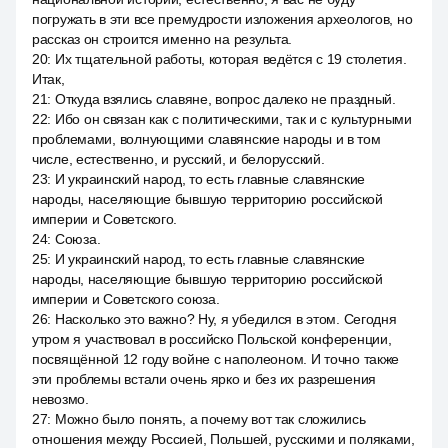
погружать в эти все премудрости изложения археологов, но
рассказ он строится именно на результа.
20
:
Их тщательной работы, которая ведётся с 19 столетия.
Итак,
21
:
Откуда взялись славяне, вопрос далеко не праздный.
22
:
Ибо он связан как с политическими, так и с культурными
проблемами, волнующими славянские народы и в том
числе, естественно, и русский, и белорусский.
23
:
И украинский народ, то есть главные славянские
народы, населяющие бывшую территорию российской
империи и Советского.
24
:
Союза.
25
:
И украинский народ, то есть главные славянские
народы, населяющие бывшую территорию российской
империи и Советского союза.
26
:
Насколько это важно? Ну, я убедился в этом. Сегодня
утром я участвовал в российско Польской конференции,
посвящённой 12 году войне с наполеоном. И точно также
эти проблемы встали очень ярко и без их разрешения
невозмо.
27
:
Можно было понять, а почему вот так сложились
отношения между Россией, Польшей, русскими и поляками,