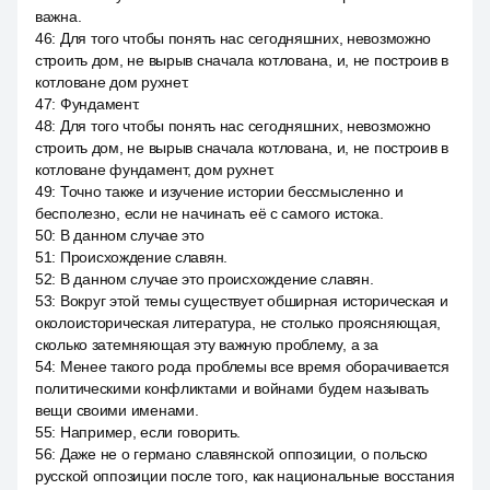
важна.
46
:
Для того чтобы понять нас сегодняшних, невозможно
строить дом, не вырыв сначала котлована, и, не построив в
котловане дом рухнет.
47
:
Фундамент.
48
:
Для того чтобы понять нас сегодняшних, невозможно
строить дом, не вырыв сначала котлована, и, не построив в
котловане фундамент, дом рухнет.
49
:
Точно также и изучение истории бессмысленно и
бесполезно, если не начинать её с самого истока.
50
:
В данном случае это
51
:
Происхождение славян.
52
:
В данном случае это происхождение славян.
53
:
Вокруг этой темы существует обширная историческая и
околоисторическая литература, не столько проясняющая,
сколько затемняющая эту важную проблему, а за
54
:
Менее такого рода проблемы все время оборачивается
политическими конфликтами и войнами будем называть
вещи своими именами.
55
:
Например, если говорить.
56
:
Даже не о германо славянской оппозиции, о польско
русской оппозиции после того, как национальные восстания