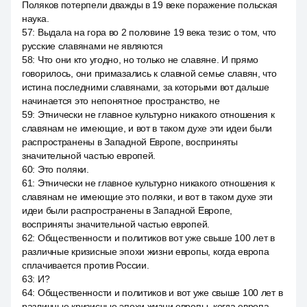
Поляков потерпели дважды в 19 веке поражение польская
наука.
57
:
Выдала на гора во 2 половине 19 века тезис о том, что
русские славянами не являются
58
:
Что они кто угодно, но только не славяне. И прямо
говорилось, они примазались к славной семье славян, что
истина последними славянами, за которыми вот дальше
начинается это непонятное пространство, не
59
:
Этнически не главное культурно никакого отношения к
славянам не имеющие, и вот в таком духе эти идеи были
распространены в Западной Европе, восприняты
значительной частью европей.
60
:
Это поляки.
61
:
Этнически не главное культурно никакого отношения к
славянам не имеющие это поляки, и вот в таком духе эти
идеи были распространены в Западной Европе,
восприняты значительной частью европей.
62
:
Общественности и политиков вот уже свыше 100 лет в
различные кризисные эпохи жизни европы, когда европа
сплачивается против России.
63
:
И?
64
:
Общественности и политиков и вот уже свыше 100 лет в
различные кризисные эпохи жизни европы, когда европа