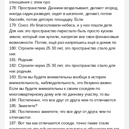
отношения с этим про
178
:
Пространством. Дачники возделывают, делают огород,
иногда садик разводят, сидят в шезлонге, делают, потом
бассейн, потом детскую площадку. Если
179
:
Союз. Их благословили небеса, и у них пошли дети.
Для них это пространство перестало быть просто куском
земли, который они купили, напрягая все свои финансовые
возможности. Потом, ещё раз напрягшись ещё и домик по
180
:
Строили через 25 30 лет, это пространство стало для
них
181
:
Родным.
182
:
Строили через 25 30 лет, это пространство стало для
них родным.
183
:
Если вы будете внимательны вообще в истории
внимательность, наблюдательность, это безумно важно.
Если вы будете внимательны к своим соседям по
многоквартирному дому или по дачному участку, то вы
184
:
Постепенно, что все друг от друга чем-то отличаются.
185
:
Заметите?
186
:
Постепенно заметите, что все друг от друга чем-то
отличаются.
187
:
Вот так как отличаются соседи, точно также стали
различаться эти sub этническо культурные общности вот так