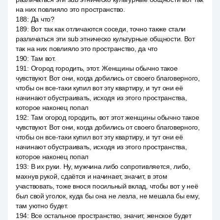
на них повлияло это пространство.
188
:
Да что?
189
:
Вот так как отличаются соседи, точно также стали
различаться эти sub этническо культурные общности. Вот
так на них повлияло это пространство, да что
190
:
Там вот.
191
:
Огород городить, этот. Женщины обычно такое
чувствуют. Вот они, когда добились от своего благоверного,
чтобы он все-таки купил вот эту квартиру, и тут они её
начинают обустраивать, исходя из этого пространства,
которое наконец попал
192
:
Там огород городить, вот этот женщины обычно такое
чувствуют. Вот они, когда добились от своего благоверного,
чтобы он все-таки купил вот эту квартиру, и тут они её
начинают обустраивать, исходя из этого пространства,
которое наконец попал
193
:
В их руки. Ну, мужчина либо сопротивляется, либо,
махнув рукой, сдаётся и начинает, значит, в этом
участвовать, тоже внося посильный вклад, чтобы вот у неё
был свой уголок, куда бы она не лезла, не мешала бы ему,
там уютно будет.
194
:
Все остальное пространство, значит, женское будет