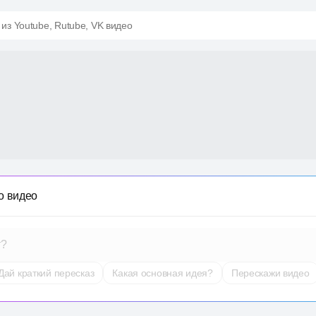
 из Youtube, Rutube, VK видео
о видео
т?
Дай краткий пересказ
Какая основная идея?
Перескажи видео