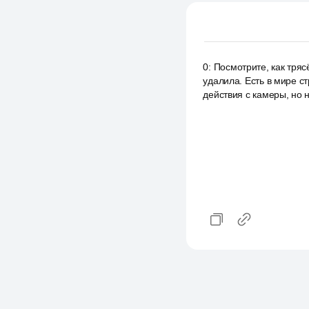
0
:
Посмотрите, как тряс
удалила. Есть в мире с
действия с камеры, но 