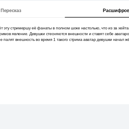
Пересказ
Расшифров
ёт эту стримершу её фанаты в полном шоке настолько, что из за хейта
тримов явление. Девушки стесняются внешности и ставят себе аватар
не палят внешность во время 1 такого стрима аватар девушки начал жё