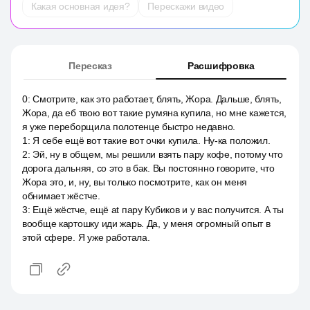
Какая основная идея?
Перескажи видео
Пересказ
Расшифровка
0
:
Смотрите, как это работает, блять, Жора. Дальше, блять,
Жора, да еб твою вот такие румяна купила, но мне кажется,
я уже переборщила полотенце быстро недавно.
1
:
Я себе ещё вот такие вот очки купила. Ну-ка положил.
2
:
Эй, ну в общем, мы решили взять пару кофе, потому что
дорога дальняя, со это в бак. Вы постоянно говорите, что
Жора это, и, ну, вы только посмотрите, как он меня
обнимает жёстче.
3
:
Ещё жёстче, ещё at пару Кубиков и у вас получится. А ты
вообще картошку иди жарь. Да, у меня огромный опыт в
этой сфере. Я уже работала.