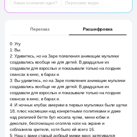
Какая основная идея?
Перескажи видео
Пересказ
Расшифровка
0
:
Угу.
1
:
Вы.
2
:
Удивитесь, но на Заре появления анимации мультики
создавались вообще не для детей. В двадцатые их
создавали для взрослых и показывали только на поздних
сеансах в кино, в барах и.
3
:
Вы удивитесь, но на Заре появления анимации мультики
создавались вообще не для детей. В двадцатые их
создавали для взрослых и показывали только на поздних
сеансах в кино, в барах и.
4
:
И ночных клубах америки в первых мультиках были шутки
18, плюс насмешки над конкретными политиками и даже
над религией бетти буп носила чулки, мини юбки и
декольте, беспомощно оголяла ноги на экране и
соблазняла зрителя, хотя было ей всего 16.
5
:
Наш с вами старый добрый микки маус затягивался