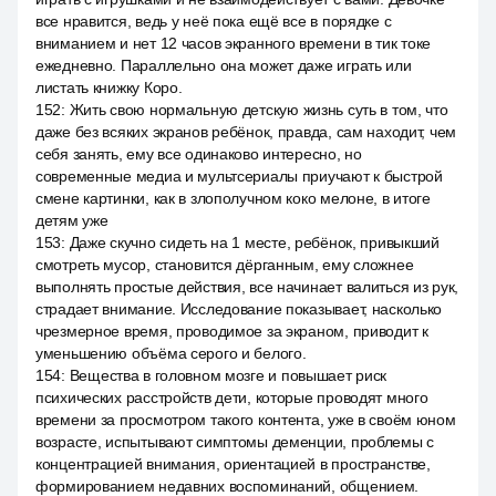
все нравится, ведь у неё пока ещё все в порядке с
вниманием и нет 12 часов экранного времени в тик токе
ежедневно. Параллельно она может даже играть или
листать книжку Коро.
152
:
Жить свою нормальную детскую жизнь суть в том, что
даже без всяких экранов ребёнок, правда, сам находит, чем
себя занять, ему все одинаково интересно, но
современные медиа и мультсериалы приучают к быстрой
смене картинки, как в злополучном коко мелоне, в итоге
детям уже
153
:
Даже скучно сидеть на 1 месте, ребёнок, привыкший
смотреть мусор, становится дёрганным, ему сложнее
выполнять простые действия, все начинает валиться из рук,
страдает внимание. Исследование показывает, насколько
чрезмерное время, проводимое за экраном, приводит к
уменьшению объёма серого и белого.
154
:
Вещества в головном мозге и повышает риск
психических расстройств дети, которые проводят много
времени за просмотром такого контента, уже в своём юном
возрасте, испытывают симптомы деменции, проблемы с
концентрацией внимания, ориентацией в пространстве,
формированием недавних воспоминаний, общением.