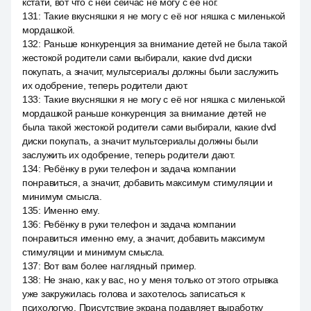
кстати, вот что с ней сейчас не могу с её ног.
131
:
Такие вкусняшки я не могу с её ног няшка с миленькой
мордашкой.
132
:
Раньше конкуренция за внимание детей не была такой
жестокой родители сами выбирали, какие dvd диски
покупать, а значит, мультсериалы должны были заслужить
их одобрение, теперь родители дают.
133
:
Такие вкусняшки я не могу с её ног няшка с миленькой
мордашкой раньше конкуренция за внимание детей не
была такой жестокой родители сами выбирали, какие dvd
диски покупать, а значит мультсериалы должны были
заслужить их одобрение, теперь родители дают.
134
:
Ребёнку в руки телефон и задача компании
понравиться, а значит, добавить максимум стимуляции и
минимум смысла.
135
:
Именно ему.
136
:
Ребёнку в руки телефон и задача компании
понравиться именно ему, а значит, добавить максимум
стимуляции и минимум смысла.
137
:
Вот вам более наглядный пример.
138
:
Не знаю, как у вас, но у меня только от этого отрывка
уже закружилась голова и захотелось записаться к
психологую. Присутствие экрана подавляет выработку