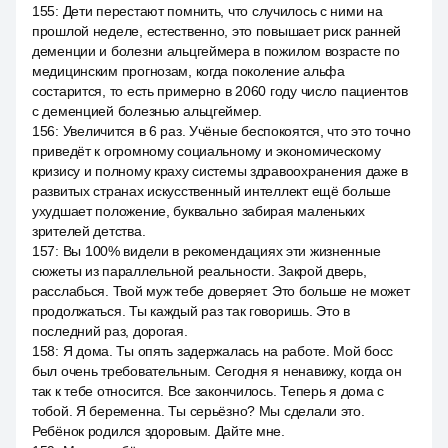
155
:
Дети перестают помнить, что случилось с ними на
прошлой неделе, естественно, это повышает риск ранней
деменции и болезни альцгеймера в пожилом возрасте по
медицинским прогнозам, когда поколение альфа
состарится, то есть примерно в 2060 году число пациентов
с деменцией болезнью альцгеймер.
156
:
Увеличится в 6 раз. Учёные беспокоятся, что это точно
приведёт к огромному социальному и экономическому
кризису и полному краху системы здравоохранения даже в
развитых странах искусственный интеллект ещё больше
ухудшает положение, буквально забирая маленьких
зрителей детства.
157
:
Вы 100% видели в рекомендациях эти жизненные
сюжеты из параллельной реальности. Закрой дверь,
расслабься. Твой муж тебе доверяет. Это больше не может
продолжаться. Ты каждый раз так говоришь. Это в
последний раз, дорогая.
158
:
Я дома. Ты опять задержалась на работе. Мой босс
был очень требовательным. Сегодня я ненавижу, когда он
так к тебе относится. Все закончилось. Теперь я дома с
тобой. Я беременна. Ты серьёзно? Мы сделали это.
Ребёнок родился здоровым. Дайте мне.