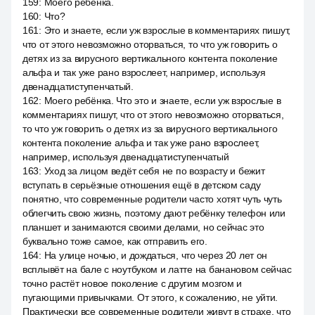
159
:
Моего ребёнка.
160
:
Что?
161
:
Это и знаете, если уж взрослые в комментариях пишут,
что от этого невозможно оторваться, то что уж говорить о
детях из за вирусного вертикального контента поколение
альфа и так уже рано взрослеет, например, используя
двенадцатиступенчатый.
162
:
Моего ребёнка. Что это и знаете, если уж взрослые в
комментариях пишут, что от этого невозможно оторваться,
то что уж говорить о детях из за вирусного вертикального
контента поколение альфа и так уже рано взрослеет,
например, используя двенадцатиступенчатый
163
:
Уход за лицом ведёт себя не по возрасту и бежит
вступать в серьёзные отношения ещё в детском саду
понятно, что современные родители часто хотят чуть чуть
облегчить свою жизнь, поэтому дают ребёнку телефон или
планшет и занимаются своими делами, но сейчас это
буквально тоже самое, как отправить его.
164
:
На улице ночью, и дождаться, что через 20 лет он
всплывёт на бале с ноутбуком и латте на банановом сейчас
точно растёт новое поколение с другим мозгом и
пугающими привычками. От этого, к сожалению, не уйти.
Практически все современные родители живут в страхе, что