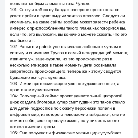
появляются бдсм элементы типа Чулков.
101
:
Сетку и плёток ну бандаж наверное просто пока не
успел прийти в пункт выдачи заказов amazone. Следует ли
упоминать, на какие сайты вообще может завести ребёнка
интерес к приспособлениям такого плана как говорится вы,
если что, это выложили, вы конечно можете сказать, что это
все было и r.
102
:
Раньше и patrick уже отличался любовью к чулкам в
сеточку и сниманию Трусов в самый неподходящий момент,
извините уж, зацензурила, но это происходило раз в
несколько эпизодов в такие моменты дети осознавали
запретность происходящего, теперь же к этому сводится
буквально вся суть мультика.
103
:
И мои претензии скорее уже не художественные, а
просто коммунистические.
104
:
Популярный сейчас проект удивительный цифровой
цирк создала блогерша купер смит гудвин это такое стекло
для детей подростков по сюжету персонажи попали в
цифровой мир, из которого невозможно выбраться, они не
помнят себя, свою прошлую жизнь, но у них есть много
психологических травм.
105
:
Они получают и физические увечья цирк усугубляет