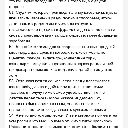
это как норму поведения. Это с 1 стороны, а с другой
стороны,
51
:
Студиям, которые производят эти мультсериалы, нужно
впечатлить маленький разум любыми способами, чтобы
дети пошли к родителям и умоляли их купить
пластмассового щеночка в фуражке, и делали это снова и
снова спинастерол диан за годы существования франшизы
заработали.
52
:
Более 15 миллиардов долларов с розничных продаж 2
миллиарда долларов, из которых только от мерча по
щенятам одежда, видеоигры, концертные туры,
канцелярия, игрушки, аттракционы в парках развлечений
продюсеры понимают, что подсадили детей на иглу и не
хотят.
53
:
Останавливаться сейчас, если я решу пересмотреть
какого-нибудь чипа и дейла или приключения муми
троллей, я получу то же самое удовольствие, что и в
детстве перед телевизором каждое из детских шоу
прошлого было оригинальным, оно могло вам не
нравиться, но точно создавалось с художественными
54
:
А не только коммерческой. И вы наверняка помните, на
чем росли и что именно вам в этих мультиках нравилось.
Расскажите, кстати, в комментариях вместе обсудим, но что