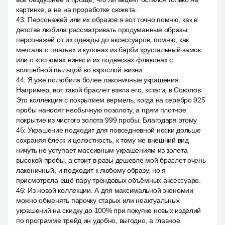
картинке, а не на проработке сюжета.
43
:
Персонажей или их образов я вот точно помню, как в
детстве любила рассматривать продуманные образы
персонажей от их одежды до аксессуаров, помню, как
мечтала о платьях и кулонах из барби хрустальный замок
или о костюмах винкс и их подвесках флаконах с
волшебной пыльцой во взрослой жизни.
44
:
Я уже полюбила более лаконичные украшения.
Например, вот такой браслет взяла его, кстати, в Соколов.
Это коллекция с покрытием вермель, когда на серебро 925
пробы наносят необычную позолоту, а прям плотное
покрытие из чистого золота 999 пробы. Благодаря этому
45
:
Украшение подходит для повседневной носки дольше
сохраняя блеск и целостность, к тому же внешний вид
ничуть не уступает массивным украшениям из золота
высокой пробы, а стоит в разы дешевле мой браслет очень
лаконичный, и подходит к любому образу, но я
присмотрела ещё пару трендовых объёмных аксессуаро.
46
:
Из новой коллекции. А для максимальной экономии
можно обменять парочку старых или неактуальных
украшений на скидку до 100% при покупке новых изделий
по программе трейд ин удобно, выгодно, а главное