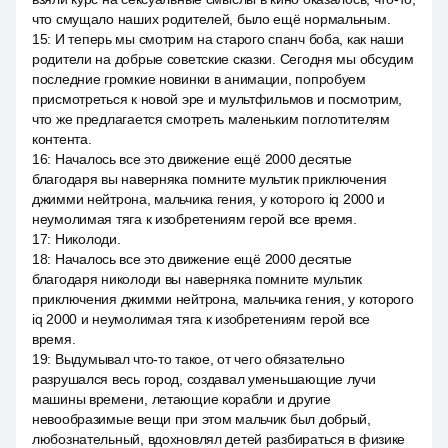
что смущало наших родителей, было ещё нормальным.
15
:
И теперь мы смотрим на старого спанч боба, как наши
родители на добрые советские сказки. Сегодня мы обсудим
последние громкие новинки в анимации, попробуем
присмотреться к новой эре и мультфильмов и посмотрим,
что же предлагается смотреть маленьким поглотителям
контента.
16
:
Началось все это движение ещё 2000 десятые
благодаря вы наверняка помните мультик приключения
джимми нейтрона, мальчика гения, у которого iq 2000 и
неумолимая тяга к изобретениям герой все время.
17
:
Николоди.
18
:
Началось все это движение ещё 2000 десятые
благодаря николоди вы наверняка помните мультик
приключения джимми нейтрона, мальчика гения, у которого
iq 2000 и неумолимая тяга к изобретениям герой все
время.
19
:
Выдумывал что-то такое, от чего обязательно
разрушался весь город, создавал уменьшающие лучи
машины времени, летающие корабли и другие
невообразимые вещи при этом мальчик был добрый,
любознательный, вдохновлял детей разбираться в физике