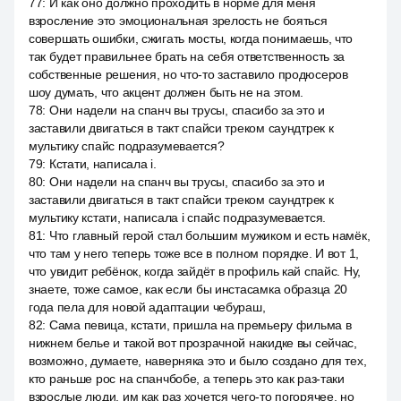
77
:
И как оно должно проходить в норме для меня
взросление это эмоциональная зрелость не бояться
совершать ошибки, сжигать мосты, когда понимаешь, что
так будет правильнее брать на себя ответственность за
собственные решения, но что-то заставило продюсеров
шоу думать, что акцент должен быть не на этом.
78
:
Они надели на спанч вы трусы, спасибо за это и
заставили двигаться в такт спайси треком саундтрек к
мультику спайс подразумевается?
79
:
Кстати, написала i.
80
:
Они надели на спанч вы трусы, спасибо за это и
заставили двигаться в такт спайси треком саундтрек к
мультику кстати, написала i спайс подразумевается.
81
:
Что главный герой стал большим мужиком и есть намёк,
что там у него теперь тоже все в полном порядке. И вот 1,
что увидит ребёнок, когда зайдёт в профиль кай спайс. Ну,
знаете, тоже самое, как если бы инстасамка образца 20
года пела для новой адаптации чебураш,
82
:
Сама певица, кстати, пришла на премьеру фильма в
нижнем белье и такой вот прозрачной накидке вы сейчас,
возможно, думаете, наверняка это и было создано для тех,
кто раньше рос на спанчбобе, а теперь это как раз-таки
взрослые люди, им как раз хочется чего-то погорячее, но