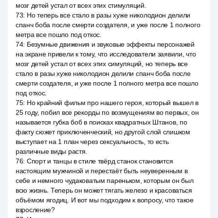
мозг детей устал от всех этих стимуляций.
73
:
Но теперь все стало в разы хуже николодион делили
спанч боба после смерти создателя, и уже после 1 полного
метра все пошло под откос.
74
:
Безумные движения и звуковые эффекты персонажей
на экране привели к тому, что исследователи заявили, что
мозг детей устал от всех этих симуляций, но теперь все
стало в разы хуже николодион делили спанч боба после
смерти создателя, и уже после 1 полного метра все пошло
под откос.
75
:
Но крайний фильм про нашего героя, который вышел в
25 году, побил все рекорды по возмущениям во первых, он
называется губка боб в поисках квадратных Штанов, по
факту сюжет приключенческий, но другой слой слишком
выступает на 1 план через сексуальность, то есть
различные виды растя.
76
:
Спорт и танцы в стиле твёрд станок становится
настоящим мужчиной и перестаёт быть неуверенным в
себе и немного чудаковатым пареньком, которым он был
всю жизнь. Теперь он может тягать железо и красоваться
объёмом ягодиц. И вот мы подходим к вопросу, что такое
взросление?