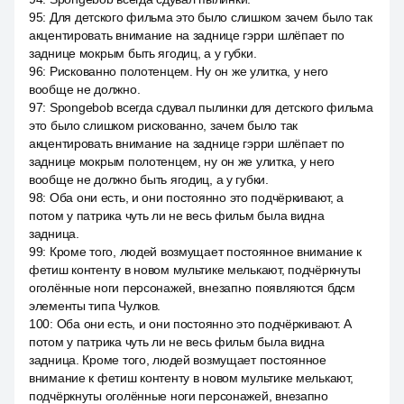
95
:
Для детского фильма это было слишком зачем было так
акцентировать внимание на заднице гэрри шлёпает по
заднице мокрым быть ягодиц, а у губки.
96
:
Рискованно полотенцем. Ну он же улитка, у него
вообще не должно.
97
:
Spongebob всегда сдувал пылинки для детского фильма
это было слишком рискованно, зачем было так
акцентировать внимание на заднице гэрри шлёпает по
заднице мокрым полотенцем, ну он же улитка, у него
вообще не должно быть ягодиц, а у губки.
98
:
Оба они есть, и они постоянно это подчёркивают, а
потом у патрика чуть ли не весь фильм была видна
задница.
99
:
Кроме того, людей возмущает постоянное внимание к
фетиш контенту в новом мультике мелькают, подчёркнуты
оголённые ноги персонажей, внезапно появляются бдсм
элементы типа Чулков.
100
:
Оба они есть, и они постоянно это подчёркивают. А
потом у патрика чуть ли не весь фильм была видна
задница. Кроме того, людей возмущает постоянное
внимание к фетиш контенту в новом мультике мелькают,
подчёркнуты оголённые ноги персонажей, внезапно