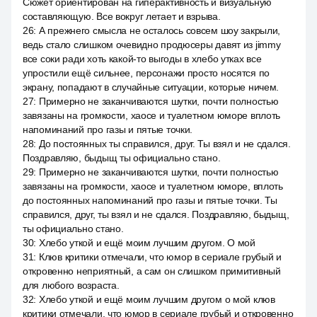
Сюжет ориентирован на гиперактивность и визуальную
составляющую. Все вокруг летает и взрыва.
26
:
А прежнего смысла не осталось совсем шоу закрыли,
ведь стало слишком очевидно продюсеры давят из jimmy
все соки ради хоть какой-то выгоды в хлебо утках все
упростили ещё сильнее, персонажи просто носятся по
экрану, попадают в случайные ситуации, которые ничем.
27
:
Примерно не заканчиваются шутки, почти полностью
завязаны на громкости, хаосе и туалетном юморе вплоть
напоминаний про газы и пятые точки.
28
:
До постоянных ты справился, друг. Ты взял и не сдался.
Поздравляю, быдыщ ты официально стано.
29
:
Примерно не заканчиваются шутки, почти полностью
завязаны на громкости, хаосе и туалетном юморе, вплоть
до постоянных напоминаний про газы и пятые точки. Ты
справился, друг, ты взял и не сдался. Поздравляю, быдыщ,
ты официально стано.
30
:
Хлебо уткой и ещё моим лучшим другом. О мой
31
:
Клюв критики отмечали, что юмор в сериале грубый и
откровенно неприятный, а сам он слишком примитивный
для любого возраста.
32
:
Хлебо уткой и ещё моим лучшим другом о мой клюв
критики отмечали, что юмор в сериале грубый и откровенно