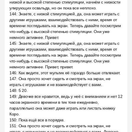
низкой и высокой степенью стимуляции, начнём с низкости
улирующих освальда, но он пока все неплохо.
144
:
Знаете, с низкой стимуляцией, да, она может играть с
другими игрушками, взаимодействовать с ними, время от
времени поглядывать на экран. Теперь давайте посмотрим
что-нибудь с высокой степенью стимуляции. Они уже
немного активнее. Привет.
145
:
Знаете, с низкой стимуляцией, да, она может играть с
другими игрушками, взаимодействовать с ними, время от
времени поглядывать на экран. Теперь давайте посмотрим
что-нибудь с высокой степенью стимуляции. Они уже
немного активнее. Привет, привет.
146
:
Как видите, этот мультик её гораздо больше отвлекает.
147
:
Она просто хочет сидеть и смотреть на экран, не
играть с игрушками и не взаимодействует с вами.
148
:
5 20.
149
:
Девочке все нравится, ведь у неё с вниманием и нет 12
часов экранного времени в тик токе ежедневно,
параллельно она может даже играть или листать книжку
Коро.
150
:
Пока ещё все в порядке.
151
:
Она просто хочет сидеть и смотреть на экран, не
играть с игрушками и не взаимодействует с вами. Девочке