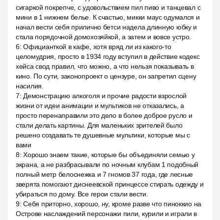
сигаркой покрепче, с удовольствием пил пиво и танцевал с
мини в 1 нижнем белье. К счастью, микки маус одумался и
начал вести себя прилично бетси надела длинную юбку и
стала порядочной домохозяйкой, а затем и вовсе устро.
6
:
Официанткой в кафе, хотя вряд ли из какого-то
целомудрия, просто в 1934 году вступил в действие кодекс
хейса свод правил, что можно, а что нельзя показывать в
кино. По сути, законопроект о цензуре, он запретил сцену
насилия.
7
:
Демонстрацию алкоголя и прочие радости взрослой
жизни от идеи анимации и мультиков не отказались, а
просто перенаправили это дело в более доброе русло и
стали делать картины. Для маленьких зрителей было
решено создавать те душевные мультики, которые мы с
вами
8
:
Хорошо знаем такие, которые бы объединяли семью у
экрана, а не разбрасывали по ночным клубам 1 подобный
полный метр белоснежка и 7 гномов 37 года, где лесные
зверята помогают диснеевской принцессе стирать одежду и
убираться по дому. Все герои стали вести.
9
:
Себя приторно, хорошо, ну, кроме разве что пиноккио на
Острове наслаждений персонажи пили, курили и играли в