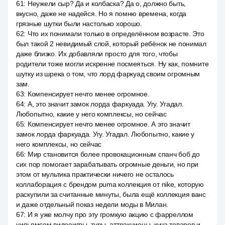
61
:
Неужели сыр? Да и колбаска? Да о, должно быть,
вкусно, даже не надейся. Но я помню времена, когда
грязные шутки были настолько хорошо.
62
:
Что их понимали только в определённом возрасте. Это
был такой 2 невидимый слой, который ребёнок не понимал
даже близко. Их добавляли просто для того, чтобы
родители тоже могли искренне посмеяться. Ну как, помните
шутку из шрека о том, что лорд фаркуад своим огромным
зам.
63
:
Компенсирует нечто менее огромное.
64
:
А, это значит замок лорда фаркуада. Угу. Угадал.
Любопытно, какие у него комплексы, но сейчас
65
:
Компенсирует нечто менее огромное. А это значит
замок лорда фаркуада. Угу. Угадал. Любопытно, какие у
него комплексы, но сейчас
66
:
Мир становится более провокационным спанч боб до
сих пор помогает зарабатывать огромные деньги, но при
этом от мультика практически ничего не осталось
коллаборация с брендом puma коллекция от nike, которую
раскупили за считанные минуты, была ещё коллекция ванс
и даже отдельный показ недели моды в Милан.
67
:
И я уже молчу про эту громкую акцию с фарреллом
уильямсом видеоигры, туры, аттракционы, куча товаров и