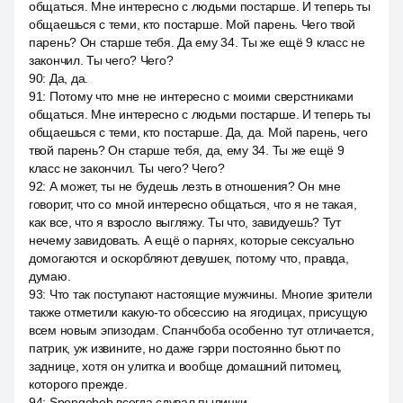
общаться. Мне интересно с людьми постарше. И теперь ты
общаешься с теми, кто постарше. Мой парень. Чего твой
парень? Он старше тебя. Да ему 34. Ты же ещё 9 класс не
закончил. Ты чего? Чего?
90
:
Да, да.
91
:
Потому что мне не интересно с моими сверстниками
общаться. Мне интересно с людьми постарше. И теперь ты
общаешься с теми, кто постарше. Да, да. Мой парень, чего
твой парень? Он старше тебя, да, ему 34. Ты же ещё 9
класс не закончил. Ты чего? Чего?
92
:
А может, ты не будешь лезть в отношения? Он мне
говорит, что со мной интересно общаться, что я не такая,
как все, что я взросло выгляжу. Ты что, завидуешь? Тут
нечему завидовать. А ещё о парнях, которые сексуально
домогаются и оскорбляют девушек, потому что, правда,
думаю.
93
:
Что так поступают настоящие мужчины. Многие зрители
также отметили какую-то обсессию на ягодицах, присущую
всем новым эпизодам. Спанчбоба особенно тут отличается,
патрик, уж извините, но даже гэрри постоянно бьют по
заднице, хотя он улитка и вообще домашний питомец,
которого прежде.
94
:
Spongebob всегда сдувал пылинки.