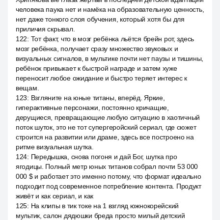
человека паука нет и намёка на образовательную ценность,
нет даже тонкого слоя обучения, который хотя бы для
приличия скрывал.
122
:
Тот факт, что в мозг ребёнка льётся брейн рот, здесь
мозг ребёнка, получает сразу множество звуковых и
визуальных сигналов, в мультике почти нет паузы и тишины,
ребёнок привыкает к быстрой награде и затем хуже
переносит любое ожидание и быстро теряет интерес к
вещам.
123
:
Взгляните на юные титаны, вперёд. Яркие,
гиперактивные персонажи, постоянно кричащие,
дерущиеся, превращающие любую ситуацию в хаотичный
поток шуток, это не тот супергеройский сериал, где сюжет
строится на развитии или драме, здесь все построено на
ритме визуальная шутка.
124
:
Передышка, снова погоня и дай Бог, шутка про
ягодицы. Полный метр юных титанов собрал почти 53 000
000 $ и работает это именно потому, что формат идеально
подходит под современное потребление контента. Продукт
живёт и как сериал, и как
125
:
На клипы в тик токе на 1 взгляд южнокорейский
мультик, салон дядюшки бреда просто милый детский