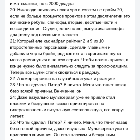
и математике, но с 2000 двадца.
20
:
Николоди началась новая эра и совсем не прайм 70,
если не больше процентов проектов в этом десятилетии это
всяческие ребуты, спинофы, вторые, десятые части и
воссоединения. Студия, конечно же, выпустила спинофы
для jimmy под названием планета.
21
:
Который еле как набрал рейтинг 2 и 9 из 10
второстепенных персонажей, сделали главными и
добавили черты брейн, род контента в оригинале шутка
могла растянуться и на всю серию. Чтобы понять прикол, в
конце нужно было внимательно следить за происходящим.
Теперь все шутки стали сводиться к рандому.
22
:
А юмор строится на случайных звуках и реакциях.
23
:
Что ты сделал, Питер? Я ничего. Меня что тянет назад
безо всякой причины. Внимание, он
24
:
Даже визуально мультсериал уже не привле стал
плоским и бездушным, сюжет ориентирован на
гиперактивность и визуальную составляющую, все вокруг
летает.
25
:
Что ты сделал, Питер? Я ничего. Меня, что тянет назад
безо всякой причины, даже визуально. Мультсериал уже не
привлекал внимания. Он стал плоским и бездушным.