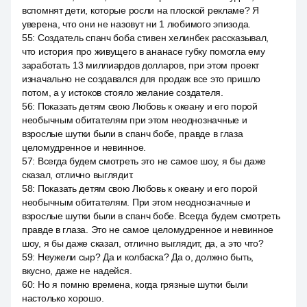
вспомнят дети, которые росли на плоской рекламе? Я
уверена, что они не назовут ни 1 любимого эпизода.
55
:
Создатель спанч боба стивен хелинбек рассказывал,
что история про живущего в ананасе губку помогла ему
заработать 13 миллиардов долларов, при этом проект
изначально не создавался для продаж все это пришло
потом, а у истоков стояло желание создателя.
56
:
Показать детям свою Любовь к океану и его порой
необычным обитателям при этом неоднозначные и
взрослые шутки были в спанч бобе, правде в глаза
целомудренное и невинное.
57
:
Всегда будем смотреть это не самое шоу, я бы даже
сказал, отлично выглядит.
58
:
Показать детям свою Любовь к океану и его порой
необычным обитателям. При этом неоднозначные и
взрослые шутки были в спанч бобе. Всегда будем смотреть
правде в глаза. Это не самое целомудренное и невинное
шоу, я бы даже сказал, отлично выглядит, да, а это что?
59
:
Неужели сыр? Да и колбаска? Да о, должно быть,
вкусно, даже не надейся.
60
:
Но я помню времена, когда грязные шутки были
настолько хорошо.