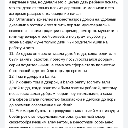
азартные игры, но делали это с целью дать ребёнку понять,
что так делают только плохие деревянные мальчики в это
же время расцвело телевидение начал
10
:
Оттягивать зрителей из кинотеатров домой на удобный
диванчик в гостиной появились первые мультсериалы и
связанные с этим традиции например, смотреть мультики в
пятницу вечером всей семьёй, а по утрам в субботу у
экрана сидели уже только дети, чьи родители ушли на
работу и оста.
11
:
Их одних они воспитывали детей тогда, когда родители
были заняты работой, поэтому посыл оставался добрым,
серии поучительными, а сама эта сфера стала полностью
безопасной и детской до поры до времени.
12
:
Том и джерри и banks.
13
:
Их одних том и джерри, и banks benny воспитывали
детей тогда, когда родители были заняты работой, поэтому
посыл оставался добрым, серии поучительными, а сама
эта сфера стала полностью безопасной и детской до поры
до времени современная же death.
14
:
Анимация буквально разрушает маленький мозг изнутри
брейн рот стал отдельным жанром, туалетный юмор
сюжетообразующим элементом, а киностудии осознанно
взяли курс на сексуальные смыслы в кино оказалось, что-то,