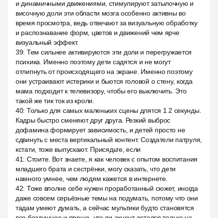
и динамичными движениями, стимулируют затылочную и
височную доли эти области мозга особенно активны во
время просмотра, ведь отвечают за визуальную обработку
и распознавание форм, цветов и движений чем ярче
визуальный эффект.
39
:
Тем сильнее активируются эти доли и перегружается
психика. Именно поэтому дети садятся и не могут
отлипнуть от происходящего на экране. Именно поэтому
они устраивают истерики и бьются головой о стену, когда
мама подходит к телевизору, чтобы его выключить. Это
такой же тик ток из кроли.
40
:
Только для самых маленьких сцены длятся 1 2 секунды.
Кадры быстро сменяют друг друга. Резкий выброс
дофамина формирует зависимость, и детей просто не
сдвинуть с места вертикальный контент. Создатели патруля,
кстати, тоже выпускают. Присядьте, если
41
:
Стоите. Вот знаете, я как человек с опытом воспитания
младшего брата и сестрёнки, могу сказать, что дети
намного умнее, чем людям кажется в интернете.
42
:
Тоже вполне себе нужен проработанный сюжет, иногда
даже совсем серьёзные темы на подумать, потому что они
тадам умеют думать, а сейчас мультики будто становятся
все бездушнее и проще, что ли акцент остался только на