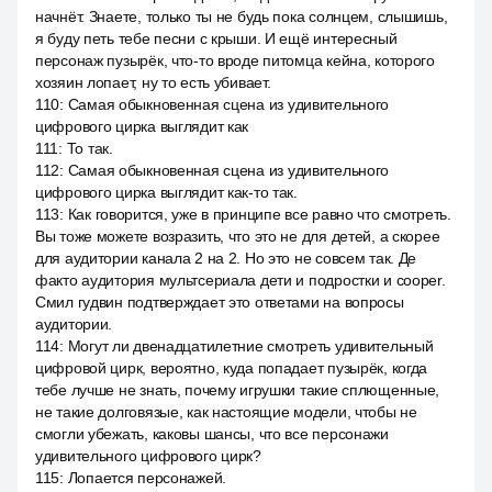
начнёт. Знаете, только ты не будь пока солнцем, слышишь,
я буду петь тебе песни с крыши. И ещё интересный
персонаж пузырёк, что-то вроде питомца кейна, которого
хозяин лопает, ну то есть убивает.
110
:
Самая обыкновенная сцена из удивительного
цифрового цирка выглядит как
111
:
То так.
112
:
Самая обыкновенная сцена из удивительного
цифрового цирка выглядит как-то так.
113
:
Как говорится, уже в принципе все равно что смотреть.
Вы тоже можете возразить, что это не для детей, а скорее
для аудитории канала 2 на 2. Но это не совсем так. Де
факто аудитория мультсериала дети и подростки и cooper.
Смил гудвин подтверждает это ответами на вопросы
аудитории.
114
:
Могут ли двенадцатилетние смотреть удивительный
цифровой цирк, вероятно, куда попадает пузырёк, когда
тебе лучше не знать, почему игрушки такие сплющенные,
не такие долговязые, как настоящие модели, чтобы не
смогли убежать, каковы шансы, что все персонажи
удивительного цифрового цирк?
115
:
Лопается персонажей.