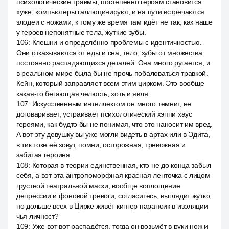
психологические травмы, постепенно героям становится
хуже, компьютеры галлюцинируют, и на пути встречаются
злодеи с ножами, к тому же время там идёт не так, как наше
у героев непонятные тела, жуткие зубы.
106
:
Клешни и определённо проблемы с идентичностью.
Они отказываются от еды и сна, тело, зубы от множества
постоянно распадающихся деталей. Она много ругается, и
в реальном мире была бы не прочь побаловаться травкой.
Кейн, который заправляет всем этим цирком. Это вообще
какая-то бегающая челюсть, хоть и явля.
107
:
Искусственным интеллектом он много темнит, не
договаривает, устраивает психологический хэппи хаус
героями, как будто бы не понимая, что это наносит им вред.
А вот эту девушку вы уже могли видеть в артах или в Эдита,
в тик токе её зовут, помни, осторожная, тревожная и
забитая героиня.
108
:
Которая в теории единственная, кто не до конца забыл
себя, а вот эта антропоморфная красная ленточка с лицом
грустной театральной маски, вообще воплощение
депрессии и фоновой тревоги, согласитесь, выглядит жутко,
но дольше всех в Цирке живёт кингер параноик в изоляции
чья личност?
109
:
Уже вот вот распадётся, тогда он возьмёт в руки нож и