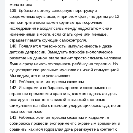
мелатонина.
139
:
Добавьте к этому сенсорную перегрузку от
современных мультиков, и при этом факт, что детям до 12
лет сон критически важен крупные долгосрочные
исследования находят связь между недостатком сна и
изменениями в мозге, если спать хуже или меньше,
страдает память функции самоконтроля.
140
:
Появляется тревожность, импульсивность и даже
детские депрессии. Замедлить психофизиологическое
развитие на данном этапе значит просто сломать человека.
Лучше сразу начать откладывать ребёнку на терапию. Но
существуют специальные мультики с низкой стимуляцией.
Мы видим, что они успокаивают.
141
:
Ребёнка, хотя интересны сюжетом.
142
:
И кадрами я собираюсь провести эксперимент с
экранным временем и сравнить, как моя годовалая дочь
реагирует на контент с низкой и высокой степенью
стимуляции начнём с низкости улирующих освальда, но он
пока все неплохо.
143
:
Ребёнка, хотя интересны сюжетом и кадрами, я
собираюсь провести эксперимент с экранным временем и
сравнить, как моя годовалая дочь реагирует на контент с