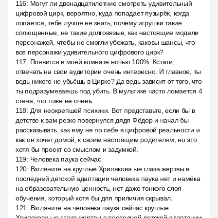
116
:
Могут ли двенадцатилетние смотреть удивительный
цифровой цирк, вероятно, куда попадает пузырёк, когда
лопается, тебе лучше не знать, почему игрушки такие
сплющенные, не такие долговязые, как настоящие модели
персонажей, чтобы не смогли убежать, каковы шансы, что
все персонажи удивительного цифрового цирк?
117
:
Появится в моей комнате ночью 100%. Кстати,
отвечать на свои аудитории очень интересно. И главное, ты
ведь никого не убьёшь в Цирке? Да ведь зависит от того, что
ты подразумеваешь под убить. В мультике часто ломается 4
стена, что тоже не очень.
118
:
Для неокрепшей психики. Вот представьте, если бы в
детстве к вам резко повернулся дядя Фёдор и начал бы
рассказывать, как ему не по себе в цифровой реальности и
как он хочет домой, к своим настоящим родителям, но это
хотя бы проект со смыслом и задумкой.
119
:
Человека паука сейчас
120
:
Взгляните на круглые Хрипякова ые глаза жертвы в
последней детской адаптации человека паука нет и намёка
на образовательную ценность, нет даже тонкого слоя
обучения, который хотя бы для приличия скрывал.
121
:
Взгляните на человека паука сейчас круглые
Хрипякова ые глаза жертвы в последней детской адаптации