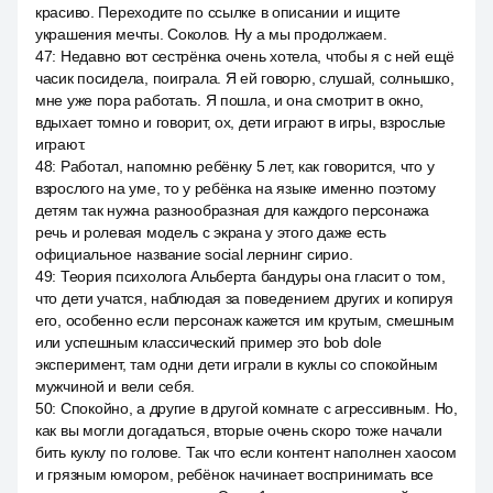
красиво. Переходите по ссылке в описании и ищите
украшения мечты. Соколов. Ну а мы продолжаем.
47
:
Недавно вот сестрёнка очень хотела, чтобы я с ней ещё
часик посидела, поиграла. Я ей говорю, слушай, солнышко,
мне уже пора работать. Я пошла, и она смотрит в окно,
вдыхает томно и говорит, ох, дети играют в игры, взрослые
играют.
48
:
Работал, напомню ребёнку 5 лет, как говорится, что у
взрослого на уме, то у ребёнка на языке именно поэтому
детям так нужна разнообразная для каждого персонажа
речь и ролевая модель с экрана у этого даже есть
официальное название social лернинг сирио.
49
:
Теория психолога Альберта бандуры она гласит о том,
что дети учатся, наблюдая за поведением других и копируя
его, особенно если персонаж кажется им крутым, смешным
или успешным классический пример это bob dole
эксперимент, там одни дети играли в куклы со спокойным
мужчиной и вели себя.
50
:
Спокойно, а другие в другой комнате с агрессивным. Но,
как вы могли догадаться, вторые очень скоро тоже начали
бить куклу по голове. Так что если контент наполнен хаосом
и грязным юмором, ребёнок начинает воспринимать все