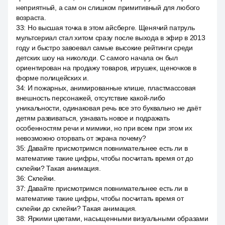
неприятный, а сам он слишком примитивный для любого
возраста.
33
:
Но высшая точка в этом айсберге. Щенячий патруль
мультсериал стал хитом сразу после выхода в эфир в 2013
году и быстро завоевал самые высокие рейтинги среди
детских шоу на николоди. С самого начала он был
ориентирован на продажу товаров, игрушек, щеночков в
форме полицейских и.
34
:
И пожарных, анимированные клише, пластмассовая
внешность персонажей, отсутствие какой-либо
уникальности, одинаковая речь все это буквально не даёт
детям развиваться, узнавать новое и подражать
особенностям речи и мимики, но при всем при этом их
невозможно оторвать от экрана почему?
35
:
Давайте присмотримся повнимательнее есть ли в
математике такие цифры, чтобы посчитать время от до
склейки? Такая анимация.
36
:
Склейки.
37
:
Давайте присмотримся повнимательнее есть ли в
математике такие цифры, чтобы посчитать время от
склейки до склейки? Такая анимация.
38
:
Яркими цветами, насыщенными визуальными образами