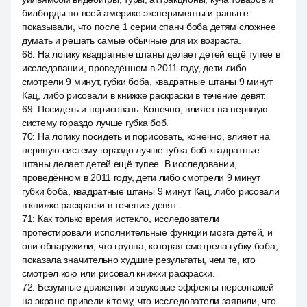
билборды по всей америке эксперименты и раньше
показывали, что после 1 серии спанч боба детям сложнее
думать и решать самые обычные для их возраста.
68
:
На логику квадратные штаны делает детей ещё тупее в
исследовании, проведённом в 2011 году, дети либо
смотрели 9 минут, губки боба, квадратные штаны 9 минут
Кац, либо рисовали в книжке раскраски в течение девят.
69
:
Посидеть и порисовать. Конечно, влияет на нервную
систему гораздо лучше губка боб.
70
:
На логику посидеть и порисовать, конечно, влияет на
нервную систему гораздо лучше губка боб квадратные
штаны делает детей ещё тупее. В исследовании,
проведённом в 2011 году, дети либо смотрели 9 минут
губки боба, квадратные штаны 9 минут Кац, либо рисовали
в книжке раскраски в течение девят.
71
:
Как только время истекло, исследователи
протестировали исполнительные функции мозга детей, и
они обнаружили, что группа, которая смотрела губку боба,
показала значительно худшие результаты, чем те, кто
смотрел кою или рисовал книжки раскраски.
72
:
Безумные движения и звуковые эффекты персонажей
на экране привели к тому, что исследователи заявили, что