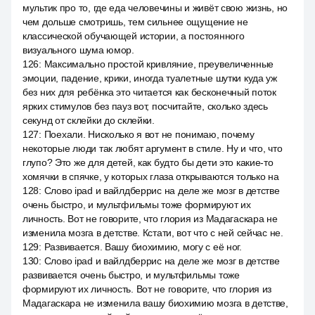
мультик про то, где еда человечины и живёт свою жизнь, но
чем дольше смотришь, тем сильнее ощущение не
классической обучающей истории, а постоянного
визуального шума юмор.
126
:
Максимально простой кривляние, преувеличенные
эмоции, падение, крики, иногда туалетные шутки куда уж
без них для ребёнка это читается как бесконечный поток
ярких стимулов без пауз вот, посчитайте, сколько здесь
секунд от склейки до склейки.
127
:
Поехали. Нисколько я вот не понимаю, почему
некоторые люди так любят аргумент в стиле. Ну и что, что
глупо? Это же для детей, как будто бы дети это какие-то
хомячки в спячке, у которых глаза открываются только на
128
:
Слово ipad и вайлдберрис на деле же мозг в детстве
очень быстро, и мультфильмы тоже формируют их
личность. Вот не говорите, что глория из Мадагаскара не
изменила мозга в детстве. Кстати, вот что с ней сейчас не.
129
:
Развивается. Вашу биохимию, могу с её ног.
130
:
Слово ipad и вайлдберрис на деле же мозг в детстве
развивается очень быстро, и мультфильмы тоже
формируют их личность. Вот не говорите, что глория из
Мадагаскара не изменила вашу биохимию мозга в детстве,