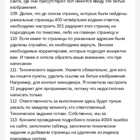
сайта, где они присутствуют. Вот имеется ввиду эти битые
изображения.
109
:
Далее, что до списка страниц, которые были найдены
уникальные страницы 400 четвёртыми кодами ответов,
необходимо настроить 301 редирект этих страниц на
подходящие по тематике, либо на главную страницу и
110
:
Если какие-то страницы по указанным адресам были
удалены случайно, их необходимо вернуть. Вносим
необходимые корректировки, которые подходят конкретно
вам. И также я хотела обратить ваше внимание, что при
написании
111
:
Технического задания. Укажите обязательно, для кого
вы пишите пункты, удалить ссылки на битые изображения.
Например, для контент менеджера. Я пометила настроить
31 редирект для программиста, потому что недостаточно
написать только
112
:
Ответственность за выполнение здесь будет лучше
указать по каждому моменту, кто ответственный.
Техническое задание готово. Собственно, мы за
113
:
Кончили проведение подробного поиска 400/4 ошибок
на сайте, заполнили таблицу, заполнили техническое
задание и добавили страницы на удаление из индекса
поисковых систем.