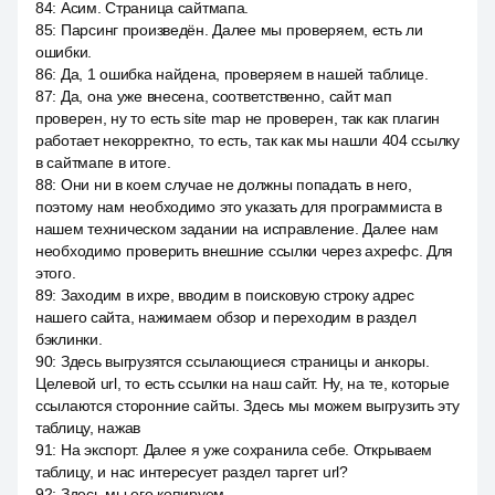
84
:
Асим. Страница сайтмапа.
85
:
Парсинг произведён. Далее мы проверяем, есть ли
ошибки.
86
:
Да, 1 ошибка найдена, проверяем в нашей таблице.
87
:
Да, она уже внесена, соответственно, сайт мап
проверен, ну то есть site map не проверен, так как плагин
работает некорректно, то есть, так как мы нашли 404 ссылку
в сайтмапе в итоге.
88
:
Они ни в коем случае не должны попадать в него,
поэтому нам необходимо это указать для программиста в
нашем техническом задании на исправление. Далее нам
необходимо проверить внешние ссылки через ахрефс. Для
этого.
89
:
Заходим в ихре, вводим в поисковую строку адрес
нашего сайта, нажимаем обзор и переходим в раздел
бэклинки.
90
:
Здесь выгрузятся ссылающиеся страницы и анкоры.
Целевой url, то есть ссылки на наш сайт. Ну, на те, которые
ссылаются сторонние сайты. Здесь мы можем выгрузить эту
таблицу, нажав
91
:
На экспорт. Далее я уже сохранила себе. Открываем
таблицу, и нас интересует раздел таргет url?
92
:
Здесь мы его копируем.