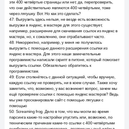
эти 400 четвёртые страницы или нет, да, перепроверить,
что они действительно являются 400 четвёртыми, тоже
через лягушку. Вот. Но как это сделать?
47
:
Выгрузить здесь нельзя, не везде есть возможность
выгрузки в яндекс, в мастере для этого существует,
например, расширение для скачивания ссылок из яндекс в
мастера, но, к сожалению, они отрабатывают часто.
48
:
Некорректно, например, у меня не получилось
выгрузить с помощью данного расширения ссылки из
яндекс в мастера. Для этого наши замечательные
программисты написали скрипт в питоне, который помогает
выгрузить ссылки. Обязательно обратитесь к
программистам.
49
:
Если столкнётесь с данной ситуацией, чтобы вручную,
каждую ссылку не проверять, ни в коем случае. Также хочу
заметить, что, возможно, у вас возникнет вопрос, зачем мы
ещё проверяем ссылки с помощью яндекс мастеров? Ведь
мы уже просканировали сайт с помощью лягушки с
помощью
50
:
Screaming frog. Дело в том, что мы могли во время
парсинга какие-то настройки упустить или, возможно, по
техническим причинам какие-то ссылки с 400 четвёртыми
ошибками не просканировались, поэтому мы ещё идём в