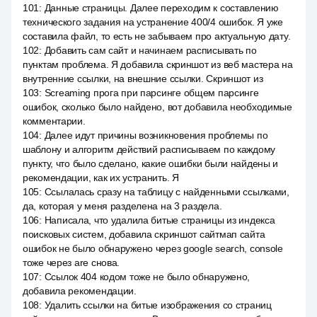
101
:
Данные страницы. Далее переходим к составлению
технического задания на устранение 400/4 ошибок. Я уже
составила файл, то есть не забываем про актуальную дату.
102
:
Добавить сам сайт и начинаем расписывать по
пунктам проблема. Я добавила скриншот из веб мастера на
внутренние ссылки, на внешние ссылки. Скриншот из
103
:
Screaming прога при парсинге общем парсинге
ошибок, сколько было найдено, вот добавила необходимые
комментарии.
104
:
Далее идут причины возникновения проблемы по
шаблону и алгоритм действий расписываем по каждому
пункту, что было сделано, какие ошибки были найдены и
рекомендации, как их устранить. Я
105
:
Ссылалась сразу на таблицу с найденными ссылками,
да, которая у меня разделена на 3 раздела.
106
:
Написала, что удалила битые страницы из индекса
поисковых систем, добавила скриншот сайтмап сайта
ошибок не было обнаружено через google search, console
тоже через are снова.
107
:
Ссылок 404 кодом тоже не было обнаружено,
добавила рекомендации.
108
:
Удалить ссылки на битые изображения со страниц