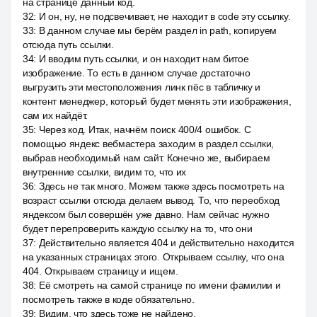
на странице данный код.
32
:
И он, ну, не подсвечивает, не находит в code эту ссылку.
33
:
В данном случае мы берём раздел in path, копируем
отсюда путь ссылки.
34
:
И вводим путь ссылки, и он находит нам битое
изображение. То есть в данном случае достаточно
выгрузить эти местоположения линк пёс в табличку и
контент менеджер, который будет менять эти изображения,
сам их найдёт.
35
:
Через код. Итак, начнём поиск 400/4 ошибок. С
помощью яндекс вебмастера заходим в раздел ссылки,
выбрав необходимый нам сайт. Конечно же, выбираем
внутренние ссылки, видим то, что их
36
:
Здесь не так много. Можем также здесь посмотреть на
возраст ссылки отсюда делаем вывод. То, что переобход
яндексом был совершён уже давно. Нам сейчас нужно
будет перепроверить каждую ссылку на то, что они
37
:
Действительно является 404 и действительно находится
на указанных страницах этого. Открываем ссылку, что она
404. Открываем страницу и ищем.
38
:
Её смотреть на самой странице по имени фамилии и
посмотреть также в коде обязательно.
39
:
Видим, что здесь тоже не найдено.