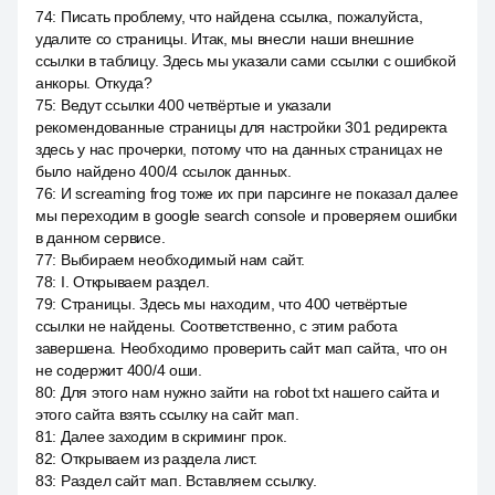
74
:
Писать проблему, что найдена ссылка, пожалуйста,
удалите со страницы. Итак, мы внесли наши внешние
ссылки в таблицу. Здесь мы указали сами ссылки с ошибкой
анкоры. Откуда?
75
:
Ведут ссылки 400 четвёртые и указали
рекомендованные страницы для настройки 301 редиректа
здесь у нас прочерки, потому что на данных страницах не
было найдено 400/4 ссылок данных.
76
:
И screaming frog тоже их при парсинге не показал далее
мы переходим в google search console и проверяем ошибки
в данном сервисе.
77
:
Выбираем необходимый нам сайт.
78
:
I. Открываем раздел.
79
:
Страницы. Здесь мы находим, что 400 четвёртые
ссылки не найдены. Соответственно, с этим работа
завершена. Необходимо проверить сайт мап сайта, что он
не содержит 400/4 оши.
80
:
Для этого нам нужно зайти на robot txt нашего сайта и
этого сайта взять ссылку на сайт мап.
81
:
Далее заходим в скриминг прок.
82
:
Открываем из раздела лист.
83
:
Раздел сайт мап. Вставляем ссылку.