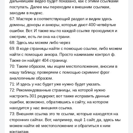
дальнейшем видео будет показано, как с этими ссылками
поступать. Далее мы переходим к внешним ссылкам,
заходим в яндекс.
67
:
Мастере в соответствующий раздел и видим здесь
домены, доноры и анкоры, которые дают 400 четвёртые
ошибки. Вот. И также мы по каждой ссылке проходимся и
смотрим, есть ли она на страни.
68
:
Здесь мы можем либо через
69
:
В коде страницы найти с помощью ссылки, либо можем
найти с помощью анкора. Просто нажимаем контрол ф.
Также он найдёт 404 страницу.
70
:
Таким образом, мы ищем местоположение, вносим в
нашу таблицу, проверяем с помощью скриминг фрог
аналогичным образом.
71
:
И здесь у нас будет уже нужно будет указать.
72
:
Рекомендованные страницы, на которой нужно
настроить 301 редирект, вот также исправить данные
ошибки, возможно, обратившись к сайту, на котором
находится у нас внешняя ссылка.
73
:
Внешняя ссылка это те ссылки, которые находятся на
сторонних сайтах. Вот, например, ещё 1 сайт, да, здесь мы
можем найти её местоположение и обратиться к ним
контактам.