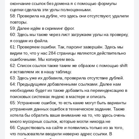
окончание ссылок без домена я с помощью формулы
сцепки сделала эти урлы полноценными.
58
:
Проверила на дубле, что здесь они отсутствуют, удалили
повторы.
59
:
Далее идём в скриминг фрог.
60
:
Здесь мы также через лист загружаем урлы на проверку,
я создам из файла.
61
:
Проверяем ошибки. Так, парсинг завершён. Здесь мы
видим то, что у нас 284 страницы являются действительно
ошибочными. Мы копируем весь
62
:
Список ссылок также таким же образом с помощью shift
и вставляем их в нашу таблицу.
63
:
Здесь уже их добавила, проверила отсутствие дублей.
64
:
Предыдущими добавленными ссылками. Далее нам
необходимо будет их также добавить на переиндексацию в
поисковых системах яндекс в мастере и описать
65
:
Устранение ошибок, то есть какие могут быть варианты
устранения данных ошибок в техническом задании. Также
хотела бы обратить ваше внимание на то, что здесь очень
много мусорных ссылок, которые могли никогда не
66
:
Существовать на сайте и появились только из за того,
что пользователи вводили неверно адрес ссылки. В