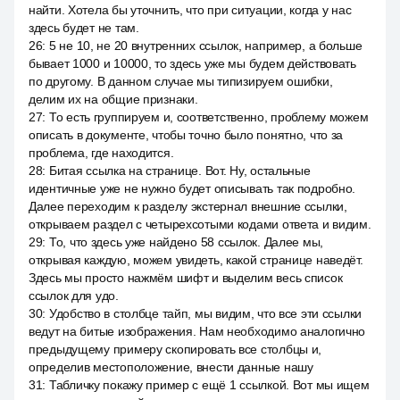
найти. Хотела бы уточнить, что при ситуации, когда у нас
здесь будет не там.
26
:
5 не 10, не 20 внутренних ссылок, например, а больше
бывает 1000 и 10000, то здесь уже мы будем действовать
по другому. В данном случае мы типизируем ошибки,
делим их на общие признаки.
27
:
То есть группируем и, соответственно, проблему можем
описать в документе, чтобы точно было понятно, что за
проблема, где находится.
28
:
Битая ссылка на странице. Вот. Ну, остальные
идентичные уже не нужно будет описывать так подробно.
Далее переходим к разделу экстернал внешние ссылки,
открываем раздел с четырехсотыми кодами ответа и видим.
29
:
То, что здесь уже найдено 58 ссылок. Далее мы,
открывая каждую, можем увидеть, какой странице наведёт.
Здесь мы просто нажмём шифт и выделим весь список
ссылок для удо.
30
:
Удобство в столбце тайп, мы видим, что все эти ссылки
ведут на битые изображения. Нам необходимо аналогично
предыдущему примеру скопировать все столбцы и,
определив местоположение, внести данные нашу
31
:
Табличку покажу пример с ещё 1 ссылкой. Вот мы ищем