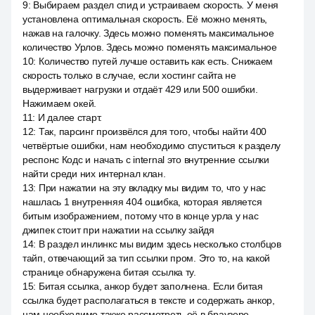
9
:
Выбираем раздел спид и устраиваем скорость. У меня
установлена оптимальная скорость. Её можно менять,
нажав на галочку. Здесь можно поменять максимальное
количество Урлов. Здесь можно поменять максимальное
10
:
Количество путей лучше оставить как есть. Снижаем
скорость только в случае, если хостинг сайта не
выдерживает нагрузки и отдаёт 429 или 500 ошибки.
Нажимаем окей.
11
:
И далее старт.
12
:
Так, парсинг произвёлся для того, чтобы найти 400
четвёртые ошибки, нам необходимо спуститься к разделу
респонс Кодс и начать с internal это внутренние ссылки
найти среди них интернал клан.
13
:
При нажатии на эту вкладку мы видим то, что у нас
нашлась 1 внутренняя 404 ошибка, которая является
битым изображением, потому что в конце урла у нас
джипек стоит при нажатии на ссылку зайдя
14
:
В раздел инлинкс мы видим здесь несколько столбцов
тайп, отвечающий за тип ссылки пром. Это то, на какой
странице обнаружена битая ссылка ту.
15
:
Битая ссылка, анкор будет заполнена. Если битая
ссылка будет располагаться в тексте и содержать анкор,
нам необходимо также рассмотреть её в браузере.