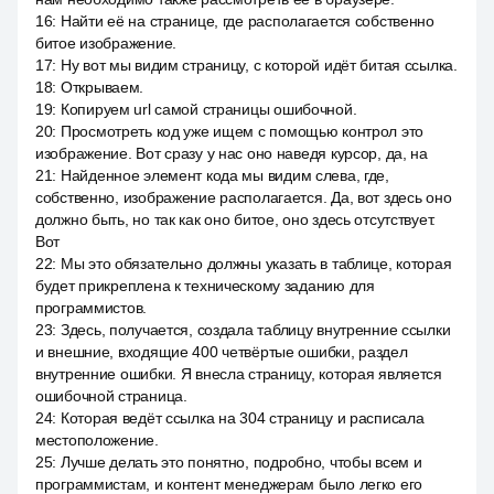
16
:
Найти её на странице, где располагается собственно
битое изображение.
17
:
Ну вот мы видим страницу, с которой идёт битая ссылка.
18
:
Открываем.
19
:
Копируем url самой страницы ошибочной.
20
:
Просмотреть код уже ищем с помощью контрол это
изображение. Вот сразу у нас оно наведя курсор, да, на
21
:
Найденное элемент кода мы видим слева, где,
собственно, изображение располагается. Да, вот здесь оно
должно быть, но так как оно битое, оно здесь отсутствует.
Вот
22
:
Мы это обязательно должны указать в таблице, которая
будет прикреплена к техническому заданию для
программистов.
23
:
Здесь, получается, создала таблицу внутренние ссылки
и внешние, входящие 400 четвёртые ошибки, раздел
внутренние ошибки. Я внесла страницу, которая является
ошибочной страница.
24
:
Которая ведёт ссылка на 304 страницу и расписала
местоположение.
25
:
Лучше делать это понятно, подробно, чтобы всем и
программистам, и контент менеджерам было легко его