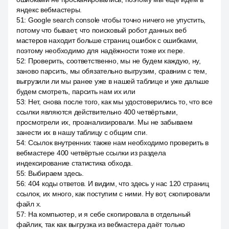
яндекс вебмастеры.
51
:
Google search console чтобы точно ничего не упустить,
потому что бывает, что поисковый робот данных веб
мастеров находит больше страниц ошибок с ошибками,
поэтому необходимо для надёжности тоже их пере.
52
:
Проверить, соответственно, мы не будем каждую, ну,
заново парсить, мы обязательно выгрузим, сравним с тем,
выгрузили ли мы ранее уже в нашей таблице и уже дальше
будем смотреть, парсить нам их или
53
:
Нет, снова после того, как мы удостоверились то, что все
ссылки являются действительно 400 четвёртыми,
просмотрели их, проанализировали. Мы не забываем
занести их в нашу таблицу с общим спи.
54
:
Ссылок внутренних также нам необходимо проверить в
вебмастере 400 четвёртые ссылки из раздела
индексирование статистика обхода.
55
:
Выбираем здесь.
56
:
404 коды ответов. И видим, что здесь у нас 120 страниц
ссылок, их много, как поступим с ними. Ну вот, скопировали
файл x.
57
:
На компьютер, и я себе скопировала в отдельный
файлик, так как выгрузка из вебмастера даёт только