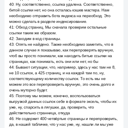
40
:
Ну, соответственно, ссылка удалена. Соответственно,
битой ссылки нет, но она осталась кэшев мастера. Нам
необходимо отправить бота яндекса на переобход. Это
можно сделать в разделе индексирование.
41
:
Обход страниц. Мы сначала проверим остальные
ссылки таким же образом.
42
:
Заходим в код страницы.
43
:
Опять не найдено. Также необходимо заметить, что в
данном случае я показываю, как перепроверять вручную,
чтоб вы просто понимали, как находить битые ссылки на
страницах, как понимать, есть они или нет, но бы
44
:
Бывают ситуации, что, например, здесь у нас там не 8,
не 10 ссылок, а 425 страниц, и на каждой там по, ну,
соответствующему количеству ссылок. То есть мы не
можем это все перепроверить вручную, это очень долго и
очень муторно будет.
45
:
Поэтому мы можем, конечно, воспользоваться
выгрузкой данных ссылок себе в формате эксель, чтобы их
уже, ну, спарсить в лягушки, да, проверить, что
действительно странница, откуда
46
:
Не содержит 400 четвёртые страницы и перепроверить,
да, в нашей табличке, что у нас уже, ну, нашли ли мы уже