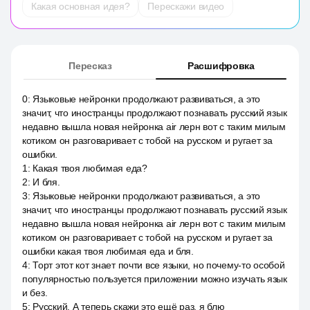
Какая основная идея?
Перескажи видео
Пересказ
Расшифровка
0
:
Языковые нейронки продолжают развиваться, а это
значит, что иностранцы продолжают познавать русский язык
недавно вышла новая нейронка air лерн вот с таким милым
котиком он разговаривает с тобой на русском и ругает за
ошибки.
1
:
Какая твоя любимая еда?
2
:
И бля.
3
:
Языковые нейронки продолжают развиваться, а это
значит, что иностранцы продолжают познавать русский язык
недавно вышла новая нейронка air лерн вот с таким милым
котиком он разговаривает с тобой на русском и ругает за
ошибки какая твоя любимая еда и бля.
4
:
Торт этот кот знает почти все языки, но почему-то особой
популярностью пользуется приложении можно изучать язык
и без.
5
:
Русский. А теперь скажи это ещё раз, я блю