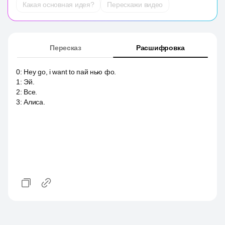
Какая основная идея?
Перескажи видео
Пересказ
Расшифровка
0
:
Hey go, i want to пай нью фо.
1
:
Эй.
2
:
Все.
3
:
Алиса.