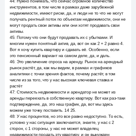
44
:
Нужно понимать, что сейчас огромное количество
инструментов, в том числе в рамках даже зарубежной
недвижимости, имеют риски, да, и люди не то что не могут
получать рентный поток по объектам недвижимости, они не
могут продать свои активы или они хотят продавать свои
активы.
45
:
Потому что они будут продавать их с убытками. И
многим нужен понятный актив, да, вот он как 2 + 2 равно 4.
Вот я хочу купить квартиру и сдавать её. Особенно, если
это пенсионный вариант на самом деле, да, и даль.
46
:
Это увеличение спроса на аренду. Рынок на арендный
рынок растёт, да, как мы видим, в рамках и графиков
аналитики с точки зрения фактов, почему растёт, в том
числе из за того, что у нас высокая ключевая ставка и
растёт
47
:
Стоимость недвижимости и арендатор не может из
аренды переехать в собственную квартиру. Вот как раз-таки
подтверждение, да, это наш график, да, вот мы здесь
можем уже точку поставить. 14 25.
48
:
У нас процентов, но это все равно недоступно. То есть,
условно у нас ситуация заключается, знаете, у нас с 2
сторон, с 1 стороны, у нас не может владелец
недвижимости продать эту квартиру, и он вынужден