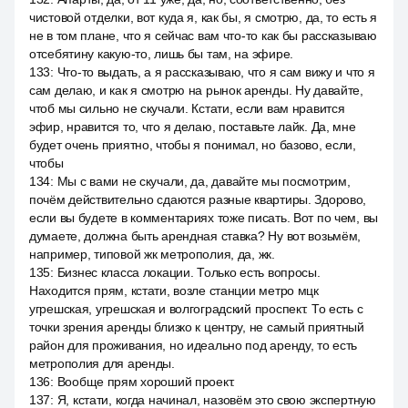
чистовой отделки, вот куда я, как бы, я смотрю, да, то есть я
не в том плане, что я сейчас вам что-то как бы рассказываю
отсебятину какую-то, лишь бы там, на эфире.
133
:
Что-то выдать, а я рассказываю, что я сам вижу и что я
сам делаю, и как я смотрю на рынок аренды. Ну давайте,
чтоб мы сильно не скучали. Кстати, если вам нравится
эфир, нравится то, что я делаю, поставьте лайк. Да, мне
будет очень приятно, чтобы я понимал, но базово, если,
чтобы
134
:
Мы с вами не скучали, да, давайте мы посмотрим,
почём действительно сдаются разные квартиры. Здорово,
если вы будете в комментариях тоже писать. Вот по чем, вы
думаете, должна быть арендная ставка? Ну вот возьмём,
например, типовой жк метрополия, да, жк.
135
:
Бизнес класса локации. Только есть вопросы.
Находится прям, кстати, возле станции метро мцк
угрешская, угрешская и волгоградский проспект. То есть с
точки зрения аренды близко к центру, не самый приятный
район для проживания, но идеально под аренду, то есть
метрополия для аренды.
136
:
Вообще прям хороший проект.
137
:
Я, кстати, когда начинал, назовём это свою экспертную