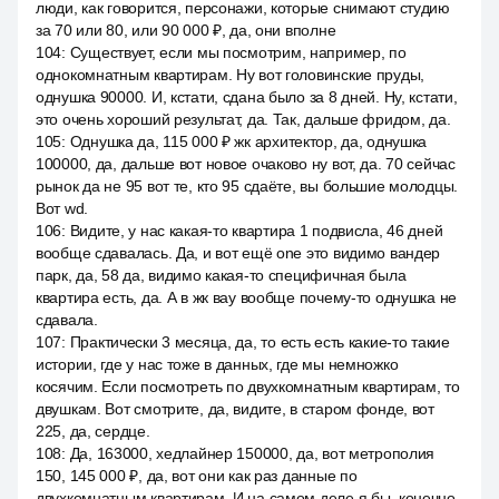
люди, как говорится, персонажи, которые снимают студию
за 70 или 80, или 90 000 ₽, да, они вполне
104
:
Существует, если мы посмотрим, например, по
однокомнатным квартирам. Ну вот головинские пруды,
однушка 90000. И, кстати, сдана было за 8 дней. Ну, кстати,
это очень хороший результат, да. Так, дальше фридом, да.
105
:
Однушка да, 115 000 ₽ жк архитектор, да, однушка
100000, да, дальше вот новое очаково ну вот, да. 70 сейчас
рынок да не 95 вот те, кто 95 сдаёте, вы большие молодцы.
Вот wd.
106
:
Видите, у нас какая-то квартира 1 подвисла, 46 дней
вообще сдавалась. Да, и вот ещё one это видимо вандер
парк, да, 58 да, видимо какая-то специфичная была
квартира есть, да. А в жк вау вообще почему-то однушка не
сдавала.
107
:
Практически 3 месяца, да, то есть есть какие-то такие
истории, где у нас тоже в данных, где мы немножко
косячим. Если посмотреть по двухкомнатным квартирам, то
двушкам. Вот смотрите, да, видите, в старом фонде, вот
225, да, сердце.
108
:
Да, 163000, хедлайнер 150000, да, вот метрополия
150, 145 000 ₽, да, вот они как раз данные по
двухкомнатным квартирам. И на самом деле я бы, конечно,