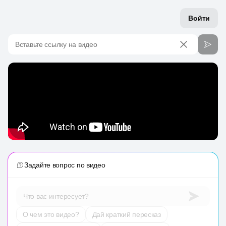
Войти
Вставьте ссылку на видео
Задайте вопрос по видео
Что вас интересует?
О чем это видео?
Дай краткий пересказ