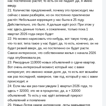
нас постепенно растёт, то есть он не падает. Да, я имею
ввиду.
21
:
Количество предложений, почему это происходит, мы
сейчас с вами разберём, но он постоянно практически
растёт. Небольшая коррекция у нас была в 25 году.
Действительно, это было. А дальше идёт рост. При этом у
нас здесь данные только, к сожалению, только пока 1
квартал 2026 года скоро будет
22
:
Но можно нарисовать что-нибудь, вот такую точку, да,
что-то вот, типа такое у нас будет, да, то есть, конечно, он не
будет резкий вверх, да, но постепенно он будет расти.
Самое интересное, что собственники жилья с начала 2026
года опубликовала ре,
23
:
Рекордные 110000 новых объявлений о сдаче квартир.
Вот очень интересный момент, который нас с вами
интересует, это именно новая доля, да, то есть вот возьмём
как раз последний, наверное, там год, который у нас с вами
происходит, и
24
:
Если мы как раз-таки увидим 1 квартал 2026 года, то
здесь + 32000, это не в процентах, да, а + 32000
объявлений. То есть у нас идёт активный прирост
объявлений и появление
25
:
Новых Лотов самое интересное, лоты закрываются