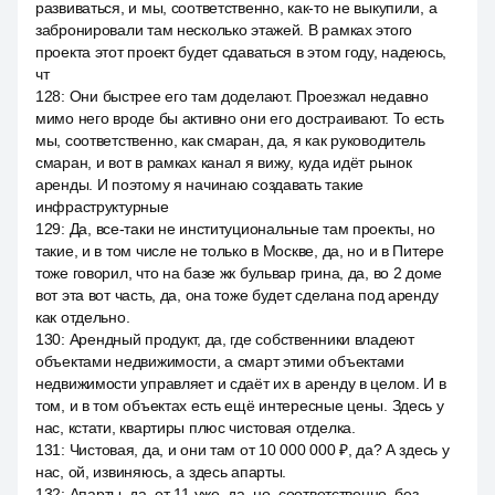
развиваться, и мы, соответственно, как-то не выкупили, а
забронировали там несколько этажей. В рамках этого
проекта этот проект будет сдаваться в этом году, надеюсь,
чт
128
:
Они быстрее его там доделают. Проезжал недавно
мимо него вроде бы активно они его достраивают. То есть
мы, соответственно, как смаран, да, я как руководитель
смаран, и вот в рамках канал я вижу, куда идёт рынок
аренды. И поэтому я начинаю создавать такие
инфраструктурные
129
:
Да, все-таки не институциональные там проекты, но
такие, и в том числе не только в Москве, да, но и в Питере
тоже говорил, что на базе жк бульвар грина, да, во 2 доме
вот эта вот часть, да, она тоже будет сделана под аренду
как отдельно.
130
:
Арендный продукт, да, где собственники владеют
объектами недвижимости, а смарт этими объектами
недвижимости управляет и сдаёт их в аренду в целом. И в
том, и в том объектах есть ещё интересные цены. Здесь у
нас, кстати, квартиры плюс чистовая отделка.
131
:
Чистовая, да, и они там от 10 000 000 ₽, да? А здесь у
нас, ой, извиняюсь, а здесь апарты.
132
:
Апарты, да, от 11 уже, да, но, соответственно, без