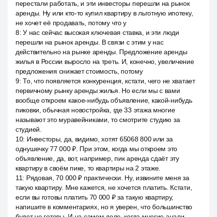
перестали работать, и эти инвесторы перешли на рынок
аренды. Ну или кто-то купил квартиру в льготную ипотеку,
не хочет её продавать, потому что у
8
:
У нас сейчас высокая ключевая ставка, и эти люди
перешли на рынок аренды. В связи с этим у нас
действительно на рынке аренды. Предложение аренды
жилья в России выросло на треть. И, конечно, увеличение
предложения снижает стоимость, потому
9
:
То, что появляется конкуренция, кстати, чего не хватает
первичному рынку аренды жилья. Но если мы с вами
вообще откроем какое-нибудь объявление, какой-нибудь
пиковки, обычная новостройка, где 33 этажа многие
называют это муравейниками, то смотрите студию за
студией.
10
:
Инвесторы, да, видимо, хотят 65068 800 или за
однушечку 77 000 ₽. При этом, когда мы откроем это
объявление, да, вот, например, пик аренда сдаёт эту
квартиру в своём пике, то квартиры на 2 этаже.
11
:
Рядовая, 70 000 ₽ практически. Ну, извините меня за
такую квартиру. Мне кажется, не хочется платить. Кстати,
если вы готовы платить 70 000 ₽ за такую квартиру,
напишите в комментариях, но я уверен, что большинство
будет не готовы. И на самом деле, когда многие анали