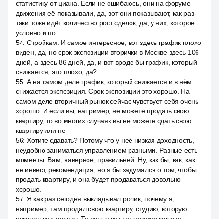
статистику от циана. Если не ошибаюсь, они на форуме
движения её показывали, да, вот они показывают, как раз-
таки тоже идёт количество рост сделок, да, у них, которое
условно и по
54
:
Стройкам. И самое интересное, вот здесь график плохо
виден, да, но срок экспозиции вторички в Москве здесь 106
дней, а здесь 86 дней, да, и вот вроде бы график, который
снижается, это плохо, да?
55
:
А на самом деле график, который снижается и в нём
снижается экспозиция. Срок экспозиции это хорошо. На
самом деле вторичный рынок сейчас чувствует себя очень
хорошо. И если вы, например, не можете продать свою
квартиру, то во многих случаях вы не можете сдать свою
квартиру или не
56
:
Хотите сдавать? Потому что у неё низкая доходность,
неудобно заниматься управлением разными. Разные есть
моменты. Вам, наверное, правильней. Ну, как бы, как, как
не инвест, рекомендация, но я бы задумался о том, чтобы
продать квартиру, и она будет продаваться довольно
хорошо.
57
:
Я как раз сегодня выкладывал ролик, почему я,
например, там продал свою квартиру, студию, которую
покупал под аренду. То есть я вот тот пример как раз