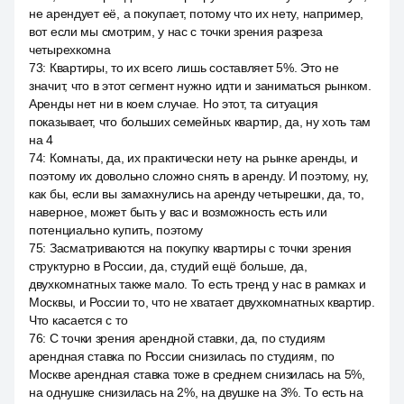
не арендует её, а покупает, потому что их нету, например,
вот если мы смотрим, у нас с точки зрения разреза
четырехкомна
73
:
Квартиры, то их всего лишь составляет 5%. Это не
значит, что в этот сегмент нужно идти и заниматься рынком.
Аренды нет ни в коем случае. Но этот, та ситуация
показывает, что больших семейных квартир, да, ну хоть там
на 4
74
:
Комнаты, да, их практически нету на рынке аренды, и
поэтому их довольно сложно снять в аренду. И поэтому, ну,
как бы, если вы замахнулись на аренду четырешки, да, то,
наверное, может быть у вас и возможность есть или
потенциально купить, поэтому
75
:
Засматриваются на покупку квартиры с точки зрения
структурно в России, да, студий ещё больше, да,
двухкомнатных также мало. То есть тренд у нас в рамках и
Москвы, и России то, что не хватает двухкомнатных квартир.
Что касается с то
76
:
С точки зрения арендной ставки, да, по студиям
арендная ставка по России снизилась по студиям, по
Москве арендная ставка тоже в среднем снизилась на 5%,
на однушке снизилась на 2%, на двушке на 3%. То есть на