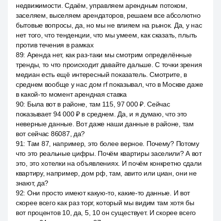
недвижимости. Сдаём, управляем арендным потоком,
заселяем, выселяем арендаторов, решаем все абсолютно
бытовые вопросы, да, но мы не влияем на рынок. Да, у нас
нет того, что тенденции, что мы умеем, как сказать, плыть
против течения в рамках
89
:
Аренда нет, как раз-таки мы смотрим определённые
тренды, то что происходит давайте дальше. С точки зрения
медиан есть ещё интересный показатель. Смотрите, в
среднем вообще у нас дом rf показывал, что в Москве даже
в какой-то момент арендная ставка
90
:
Была вот в районе, там 115, 97 000 ₽. Сейчас
показывает 94 000 ₽ в среднем. Да, и я думаю, что это
неверные данные. Вот даже наши данные в районе, там
вот сейчас 86087, да?
91
:
Там 87, например, это более верное. Почему? Потому
что это реальные цифры. Почём квартиры заселили? А вот
это, это хотелки на объявлениях. И почём конкретно сдали
квартиру, например, дом рф, там, авито или циан, они не
знают, да?
92
:
Они просто имеют какую-то, какие-то данные. И вот
скорее всего как раз торг, который мы видим там хотя бы
вот процентов 10, да, 5, 10 он существует. И скорее всего