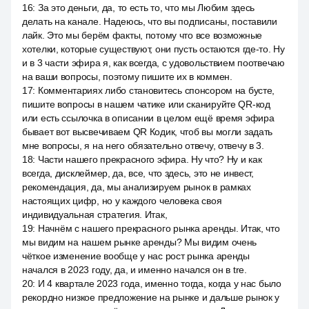
16
:
За это деньги, да, то есть то, что мы Любим здесь
делать на канале. Надеюсь, что вы подписаны, поставили
лайк. Это мы берём факты, потому что все возможные
хотелки, которые существуют, они пусть остаются где-то. Ну
и в 3 части эфира я, как всегда, с удовольствием поотвечаю
на ваши вопросы, поэтому пишите их в коммен.
17
:
Комментариях либо становитесь спонсором на бусте,
пишите вопросы в нашем чатике или сканируйте QR-код
или есть ссылочка в описании в целом ещё время эфира
бывает вот высвечиваем QR Кодик, чтоб вы могли задать
мне вопросы, я на него обязательно отвечу, отвечу в 3.
18
:
Части нашего прекрасного эфира. Ну что? Ну и как
всегда, дисклеймер, да, все, что здесь, это не инвест,
рекомендация, да, мы анализируем рынок в рамках
настоящих цифр, но у каждого человека своя
индивидуальная стратегия. Итак,
19
:
Начнём с нашего прекрасного рынка аренды. Итак, что
мы видим на нашем рынке аренды? Мы видим очень
чёткое изменение вообще у нас рост рынка аренды
начался в 2023 году, да, и именно начался он в tre.
20
:
И 4 квартале 2023 года, именно тогда, когда у нас было
рекордно низкое предложение на рынке и дальше рынок у