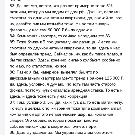
83
:
Да, вот это, кстати, как раз вот примерно те же 5%
разницы, которую мы видим от дом рф. Дальше, если мы
смотрим по однокомнатным квартирам, да, в какой-то, вот,
ну, давайте пик мы возьмём тоже. У нас там январь,
февраль, у нас там 90 000 ₽ была одноком.
84
:
Комнатная квартира, то сейчас в среднем это 86.
85
:
Тоже ближе к 5 процентам у нас разница. И если мы
смотрим по двухкомнатным квартирам, то да, здесь у нас
был определён тренд. Сейчас он, ну, как бы такое плато, я
бы так сказал. Здесь, конечно, сильно колбасит, особенно
по маю, по статистике, но все
86
:
Равно я бы, наверное, выделял бы, что по
двухкомнатным квартирам где-то тренд в районе 125 000 ₽,
да, здесь, условно, я думаю, что есть там часть старого
фонда, поэтому чуть снизилась арендная ставка. То есть и
здесь, и здесь тоже есть у нас коррекция.
87
:
Там, условно 3, 5%, да, как и тут, да, то есть магии нету.
То есть в целом, с точки зрения тоже типа компании smart
компания смарт это не магический шар, да, компания
смарет. Это сервис, который помогает многим
собственникам сдать квартиры, точнее, пере.
88
:
Дать в управление. Мы управляем этим объектом