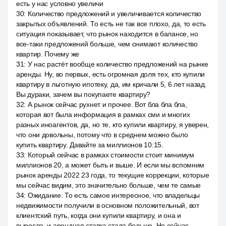
есть у нас условно увеличи
30
:
Количество предложений и увеличивается количество
закрытых объявлений. То есть не так все плохо, да, то есть
ситуация показывает, что рынок находится в балансе, но
все-таки предложений больше, чем снимают количество
квартир. Почему же
31
:
У нас растёт вообще количество предложений на рынке
аренды. Ну, во первых, есть огромная доля тех, кто купили
квартиру в льготную ипотеку, да, им кричали 5, 6 лет назад.
Вы дураки, зачем вы покупаете квартиру?
32
:
А рынок сейчас рухнет и прочее. Вот бла бла бла,
которая вот была информация в рамках сми и многих
разных иноагентов, да, но те, кто купили квартиру, я уверен,
что они довольны, потому что в среднем можно было
купить квартиру. Давайте за миллионов 10:15.
33
:
Который сейчас в рамках стоимости стоит минимум
миллионов 20, а может быть и выше. И если мы вспомним
рынок аренды 2022 23 года, то текущие коррекции, которые
мы сейчас видим, это значительно больше, чем те самые
34
:
Ожидание. То есть самое интересное, что владельцы
недвижимости получили в основном положительный, вот
клиентский путь, когда они купили квартиру, и она и
выросла, и арендная ставка стала больше. Но сейчас,