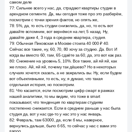
самом деле
77
:
Сильнее всего у нас, да, страдают квартиры студии в
арендном сегменте. Да, мы сегодня тоже про это разберём,
посмотрим с точки зрения фактов, но опять же,
78
:
5%, да, то есть студии снизились, да, но, то есть вот
давайте вспомним, вот вернёмся на лет, 5 назад. Ну,
давайте даже 4, 3 года в среднем квартира, студия.
79
:
Обычная Пиковская в Москве стоила 40 000 ₽ 40.
Сейчас все такие, ну, 60, 70, 80 хочу за студию. Да. Вот. И
когда вы вместо 60, там, 65 сдаёте за 60, да, это вот как раз.
80
:
Снижение на уровень 5, 10%. Все такие, ай яй яй, как
же плохо. Ай, яй яй, почему так дёшево? Но в некоторых
случаях хочется сказать, а не зажрались вы. Ну, если будем
вот объективными, то есть, ну, я думаю, что такая
отдельная история, но посмотрим.
81
:
Что касается, если посмотрим цифр смарт в рамках
нашей аналитики, то мы видим, что тоже в smart
показывают, что тенденция по квартирам студиям
постепенно снижается. Если в среднем раньше у нас была
студия да, вот у нас где-то у нас это у нас январь.
82
:
Февраль, там 63000, да, если б мы, наверное,
вернулись дальше, было б 65, то сейчас у нас с вами это
59000.