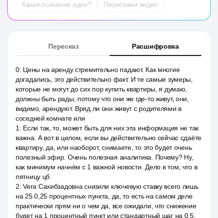
Какая основная идея?
Перескажи видео
Пересказ
Расшифровка
0
:
Цены на аренду стремительно падают. Как многие
догадались, это действительно факт. И те самые зумеры,
которые не могут до сих пор купить квартиры, я думаю,
должны быть рады, потому что они же где-то живут, они,
видимо, арендуют. Вряд ли они живут с родителями в
соседней комнате или
1
:
Если так, то, может быть для них эта информация не так
важна. А вот в целом, если вы действительно сейчас сдаёте
квартиру, да, или наоборот, снимаете, то это будет очень
полезный эфир. Очень полезная аналитика. Почему? Ну,
как минимум начнём с 1 важной новости. Дело в том, что в
пятницу цб
2
:
Vera Сахибзадовна снизили ключевую ставку всего лишь
на 25 0,25 процентных пункта, да, то есть на самом деле
практически прям ни о чем да, все ожидали, что снижение
будет на 1 процентный пункт или стандартный шаг на 0 5.