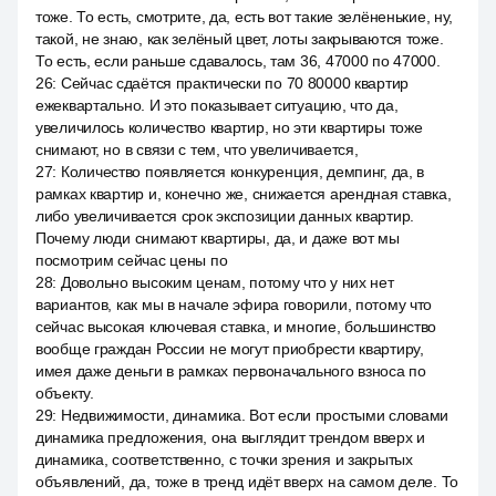
тоже. То есть, смотрите, да, есть вот такие зелёненькие, ну,
такой, не знаю, как зелёный цвет, лоты закрываются тоже.
То есть, если раньше сдавалось, там 36, 47000 по 47000.
26
:
Сейчас сдаётся практически по 70 80000 квартир
ежеквартально. И это показывает ситуацию, что да,
увеличилось количество квартир, но эти квартиры тоже
снимают, но в связи с тем, что увеличивается,
27
:
Количество появляется конкуренция, демпинг, да, в
рамках квартир и, конечно же, снижается арендная ставка,
либо увеличивается срок экспозиции данных квартир.
Почему люди снимают квартиры, да, и даже вот мы
посмотрим сейчас цены по
28
:
Довольно высоким ценам, потому что у них нет
вариантов, как мы в начале эфира говорили, потому что
сейчас высокая ключевая ставка, и многие, большинство
вообще граждан России не могут приобрести квартиру,
имея даже деньги в рамках первоначального взноса по
объекту.
29
:
Недвижимости, динамика. Вот если простыми словами
динамика предложения, она выглядит трендом вверх и
динамика, соответственно, с точки зрения и закрытых
объявлений, да, тоже в тренд идёт вверх на самом деле. То