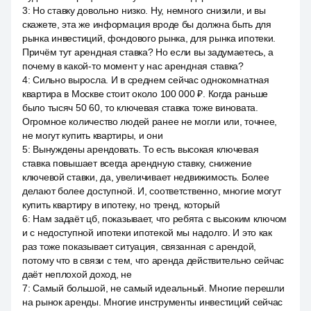
3
:
Но ставку довольно низко. Ну, немного снизили, и вы
скажете, эта же информация вроде бы должна быть для
рынка инвестиций, фондового рынка, для рынка ипотеки.
Причём тут арендная ставка? Но если вы задумаетесь, а
почему в какой-то момент у нас арендная ставка?
4
:
Сильно выросла. И в среднем сейчас однокомнатная
квартира в Москве стоит около 100 000 ₽. Когда раньше
было тысяч 50 60, то ключевая ставка тоже виновата.
Огромное количество людей ранее не могли или, точнее,
не могут купить квартиры, и они
5
:
Вынуждены арендовать. То есть высокая ключевая
ставка повышает всегда арендную ставку, снижение
ключевой ставки, да, увеличивает недвижимость. Более
делают более доступной. И, соответственно, многие могут
купить квартиру в ипотеку, но тренд, который
6
:
Нам задаёт цб, показывает, что ребята с высоким ключом
и с недоступной ипотеки ипотекой мы надолго. И это как
раз тоже показывает ситуация, связанная с арендой,
потому что в связи с тем, что аренда действительно сейчас
даёт неплохой доход, не
7
:
Самый большой, не самый идеальный. Многие перешли
на рынок аренды. Многие инструменты инвестиций сейчас