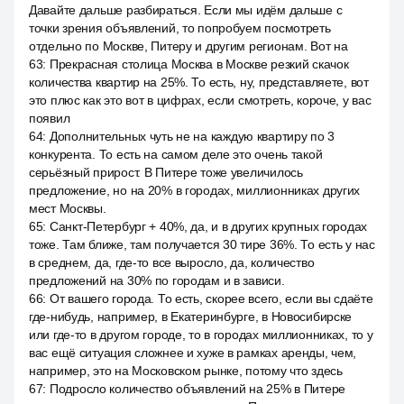
Давайте дальше разбираться. Если мы идём дальше с
точки зрения объявлений, то попробуем посмотреть
отдельно по Москве, Питеру и другим регионам. Вот на
63
:
Прекрасная столица Москва в Москве резкий скачок
количества квартир на 25%. То есть, ну, представляете, вот
это плюс как это вот в цифрах, если смотреть, короче, у вас
появил
64
:
Дополнительных чуть не на каждую квартиру по 3
конкурента. То есть на самом деле это очень такой
серьёзный прирост. В Питере тоже увеличилось
предложение, но на 20% в городах, миллионниках других
мест Москвы.
65
:
Санкт-Петербург + 40%, да, и в других крупных городах
тоже. Там ближе, там получается 30 тире 36%. То есть у нас
в среднем, да, где-то все выросло, да, количество
предложений на 30% по городам и в зависи.
66
:
От вашего города. То есть, скорее всего, если вы сдаёте
где-нибудь, например, в Екатеринбурге, в Новосибирске
или где-то в другом городе, то в городах миллионниках, то у
вас ещё ситуация сложнее и хуже в рамках аренды, чем,
например, это на Московском рынке, потому что здесь
67
:
Подросло количество объявлений на 25% в Питере