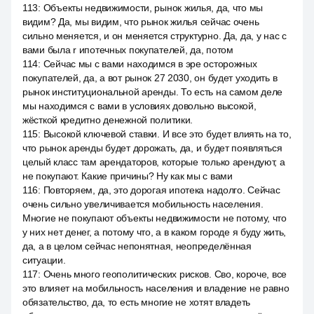
113
:
Объекты недвижимости, рынок жилья, да, что мы
видим? Да, мы видим, что рынок жилья сейчас очень
сильно меняется, и он меняется структурно. Да, да, у нас с
вами была r ипотечных покупателей, да, потом
114
:
Сейчас мы с вами находимся в эре осторожных
покупателей, да, а вот рынок 27 2030, он будет уходить в
рынок институциональной аренды. То есть на самом деле
мы находимся с вами в условиях довольно высокой,
жёсткой кредитно денежной политики.
115
:
Высокой ключевой ставки. И все это будет влиять на то,
что рынок аренды будет дорожать, да, и будет появляться
целый класс там арендаторов, которые только арендуют, а
не покупают. Какие причины? Ну как мы с вами
116
:
Повторяем, да, это дорогая ипотека надолго. Сейчас
очень сильно увеличивается мобильность населения.
Многие не покупают объекты недвижимости не потому, что
у них нет денег, а потому что, а в каком городе я буду жить,
да, а в целом сейчас непонятная, неопределённая
ситуации.
117
:
Очень много геополитических рисков. Сво, короче, все
это влияет на мобильность населения и владение не равно
обязательство, да, то есть многие не хотят владеть