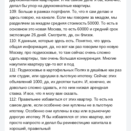
делал бы упор на двухкомнатные квартиры.
109
:
Больше в рамках портфеля. То, что я сам делаю и
здесь говорю, на канале. Если мы говорим за мкадом, мы
разделяем за мкадом средняя стоимость 50000. То есть в
основном это новая Москва, то есть 60000 и средний срок
экспозиции 26 дней. Смотрите, да, он близок.
110
:
К данным, которые здесь есть. Понятно, что здесь
общая информация, да, но вот как раз говорим про новую
Москву, про подмосковье, то там сейчас очень сложно
сдать квартиры, там очень большая конкуренция. Многие
накупили квартиру где-то вот в под
111
:
Подмосковье в картофельных Полях в дешёвые как раз
или студии, или однушки в льготную ипотеку. Сейчас этих
объявлений 1000, да, их десятки тысяч. И, конечно, их
довольно сложно сдавать, и по ним низкая арендная
ставка. И все, что я могу вам сказать.
112
:
Правильнее избавиться от этих квартир. То есть на
самом деле, если особенно они куплены не в льготную
ипотеку. Особенно они куплены в кэш или в рыночную
дорогую ипотеку. Я бы избавлялся от этих квартир, вот
просто напросто и делал бы реинвестицию капитала в
хороший, правильный