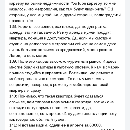
карьеру на рынке недвижимости YouTube карьеру, то мне
казалось, что метрополия, как там будут люди жить? С 1
стороны, у нас мцк трёшка, с другой стороны, волгоградский
проспект тёс.
138
:
Короче, все воняет, все плохо, да, но для рынка
аренды это не так важно. Рынку аренды нужен продукт,
квартира, локация и доступность. Да, если мы смотрим
студию на долгосрок в метрополии сейчас на самом деле
очень большое количество предложений, много разных
Лотов, то есть метро
139
:
Поле это как раз высококонкурентный рынок. И здесь
многие брали квартиры в льготную ипотеку. К нам в смаран
пришла студийка в управление. Вот видно, что ремонт и
мебелировка точно не смаран. То есть у меня есть
вопросики, наверное, к ремонту и мебелировке такой
квартиры я сразу
140
:
Понимаю, что такая квартира будет сдаваться
сложнее, чем типовая нормальная квартира, вот как она
выглядит нету нормального, нет кровати, да,
соответственно, есть просто d1 ну даже инсталляции нету,
как говорится, обычный туалет.
141
:
И вот мы видим, сдали её в апреле за 60000.