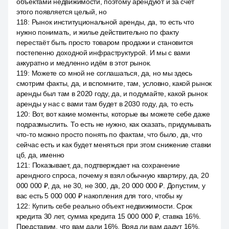
объектами недвижимости, поэтому арендуют и за счёт
этого появляется целый, но
118
:
Рынок институциональной аренды, да, то есть что
нужно понимать, и жилье действительно по факту
перестаёт быть просто товаром продажи и становится
постепенно доходной инфраструктурой. И мы с вами
аккуратно и медленно идём в этот рынок.
119
:
Можете со мной не соглашаться, да, но мы здесь
смотрим факты, да, и вспомните, там, условно, какой рынок
аренды был там в 2020 году, да, и подумайте, какой рынок
аренды у нас с вами там будет в 2030 году, да, то есть
120
:
Вот, вот какие моменты, которые вы можете себе даже
подразмыслить. То есть не нужно, как сказать, придумывать
что-то можно просто понять по фактам, что было, да, что
сейчас есть и как будет меняться при этом снижение ставки
цб, да, именно
121
:
Показывает, да, подтверждает на сохранение
арендного спроса, почему я взял обычную квартиру, да, 20
000 000 ₽, да, не 30, не 300, да, 20 000 000 ₽. Допустим, у
вас есть 5 000 000 ₽ накопления для того, чтобы ку
122
:
Купить себе реально объект недвижимости. Срок
кредита 30 лет, сумма кредита 15 000 000 ₽, ставка 16%.
Представим, что вам дали 16%. Вряд ли вам дадут 16%.