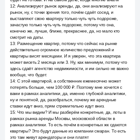
12
:
Анализируют рынок аренды, да, они анализируют на
рынок, ну, с точки зрения того, почём сдаёт сосед, и
выставляют свою квартиру только чуть чуть подороже,
зачастую только чуть чуть подороже, потому что она,
конечно же, лучше, ближе, прекраснее, да, но мало кто
смотрит на даты.
13
:
Размещение квартир, потому что сейчас на рынке
действительно огромное количество предложений и
квартиры висят месяцами. И я уверен, что эта квартира
может висеть 2 месяца или 3. Ну, как минимум, потому что
здесь сдаёт агентство недвижимости, и им сильно не важно
вообще, что будет.
14
:
С этой квартирой, а собственник ежемесячно может
потерять больше, чем 100 000 ₽. Поэтому мне хочется с
вами в рамках аналитики, да, именно глубокой аналитики,
ну и понятной, да, разобраться, почему же арендные
ставки идут вниз, прям стремительно идут вниз.
15
:
Что мы видим? И мы разберём конкретные, да, лоты в
рамках рынка аренды Москвы, московской области в
рамках аналитики. То есть почём в конкретных жк сдаются
квартиры? Это будут данные из компании смаран. То есть
это там живут арендаторы и они платят