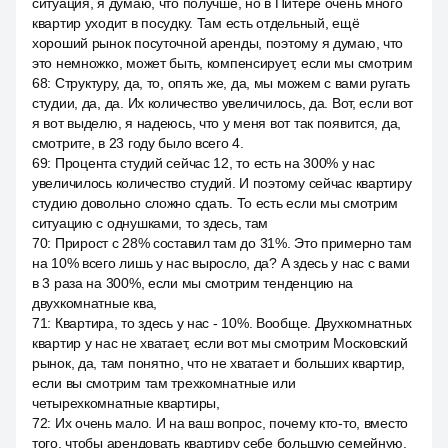
ситуация, я думаю, что получше, но в Питере очень много
квартир уходит в посудку. Там есть отдельный, ещё
хороший рынок посуточной аренды, поэтому я думаю, что
это немножко, может быть, компенсирует, если мы смотрим
68
:
Структуру, да, то, опять же, да, мы можем с вами ругать
студии, да, да. Их количество увеличилось, да. Вот, если вот
я вот выделю, я надеюсь, что у меня вот так появится, да,
смотрите, в 23 году было всего 4.
69
:
Процента студий сейчас 12, то есть на 300% у нас
увеличилось количество студий. И поэтому сейчас квартиру
студию довольно сложно сдать. То есть если мы смотрим
ситуацию с однушками, то здесь, там
70
:
Прирост с 28% составил там до 31%. Это примерно там
на 10% всего лишь у нас выросло, да? А здесь у нас с вами
в 3 раза на 300%, если мы смотрим тенденцию на
двухкомнатные ква,
71
:
Квартира, то здесь у нас - 10%. Вообще. Двухкомнатных
квартир у нас не хватает, если вот мы смотрим Московский
рынок, да, там понятно, что не хватает и больших квартир,
если вы смотрим там трехкомнатные или
четырехкомнатные квартиры,
72
:
Их очень мало. И на ваш вопрос, почему кто-то, вместо
того, чтобы арендовать квартиру себе большую семейную,