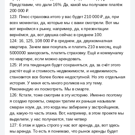
Представим, что дали 16%. Да, какой мы получаем платёж
200 000 ₽.
123
:
Плюс страховка итого у вас будет 210 000 ₽, да, при
всех моментах, да, которые мы с вами смотрели. Вот мы
вот вернёмся к рынку, например, да, к презентации
вернёмся, да, вот двушка сейчас в среднем 100.
124
:
16, 125, 108 000 ₽ в среднем, да, двухкомнатная
квартира. Зачем вам покупать и платить 210 в месяц, ещё
5000000 заморозить, платить страховку. Ещё и коммуналку
по квартире, если можно арендовать.
125
:
И эта тенденция будет сохраняться, да, за счёт этого
растёт ещё и стоимость недвижимости, и недвижимость
становится все более более недоступной. Но это отдельная
история. У меня есть много роликов на эту тему.
Рекомендую их посмотреть. Мы в смарте.
126
:
Кстати, тоже смотрим в эту историю. Именно поэтому
я создаю проекты, смаран тратим их раньше называли
смаран хоум, да, это когда мы забираем у застройщиков,
да, какую-то часть этажа. Вот, например, в этом проекте мы
выделили, у нас получается, там четвер
127
:
6 этаж и здесь строго у нас вот аренда, да, вот здесь
мы аренда. То есть я понимаю, что рынок аренды будет