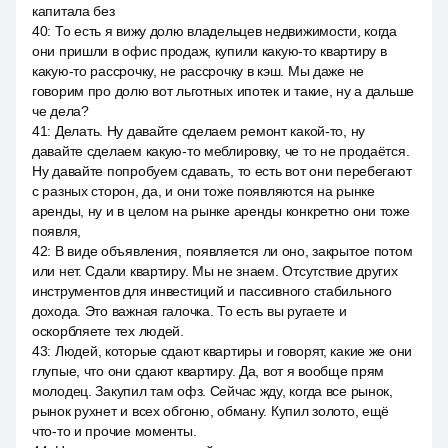
капитала без
40
:
То есть я вижу долю владельцев недвижимости, когда
они пришли в офис продаж, купили какую-то квартиру в
какую-то рассрочку, не рассрочку в кэш. Мы даже не
говорим про долю вот льготных ипотек и такие, ну а дальше
че дела?
41
:
Делать. Ну давайте сделаем ремонт какой-то, ну
давайте сделаем какую-то меблировку, че то не продаётся.
Ну давайте попробуем сдавать, то есть вот они перебегают
с разных сторон, да, и они тоже появляются на рынке
аренды, ну и в целом на рынке аренды конкретно они тоже
появля,
42
:
В виде объявления, появляется ли оно, закрытое потом
или нет. Сдали квартиру. Мы не знаем. Отсутствие других
инструментов для инвестиций и пассивного стабильного
дохода. Это важная галочка. То есть вы ругаете и
оскорбляете тех людей.
43
:
Людей, которые сдают квартиры и говорят, какие же они
глупые, что они сдают квартиру. Да, вот я вообще прям
молодец. Закупил там офз. Сейчас жду, когда все рынок,
рынок рухнет и всех обгоню, обману. Купил золото, ещё
что-то и прочие моменты.