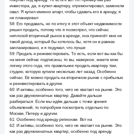
инвестора, да, я купил квартиру, отремонтировал, заменели
овал. Я купил именно апарт, чтобы сдавать его в аренду, я
не планировал
58
:
Его продавать, но по итогу я этот объект недвижимости
решил продать, потому что я посмотрел, что сейчас
неплохой вторичный рынок в аренде, она принесёт мне не
такой доход, который бы хотелось бы, хотя он в рамках
запланировано, и я подумал, что лучше
59
:
Продать и реинвестировать. То есть, если вот вы как бы
на меня сейчас подписаны, то вы, наверное, знаете мою
логику этого года, что правильнее продать квартиру там,
студию, которую купили несколько лет назад. Особенно
сейчас. Её можно продать на вторичном рынке с прибылью
и реинвестировать в другие.
60
:
И активы, особенно того, чего не хватает на рынке. Это
как раз двухкомнатных квартир. Давайте дальше
разбираться. Если мы идём дальше с точки зрения
объявлений, то попробуем посмотреть отдельно по
Москве, Питеру и другим.
61
:
Особенно под аренду регионам. Вот на
62
:
И активы, особенно того, чего не хватает на рынке. Это
как раз двухкомнатных квартир, особенно под аренду.