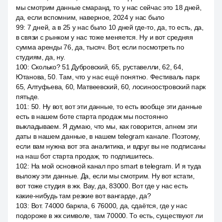
мы смотрим данные смаранд, то у нас сейчас это 18 дней,
да, если вспомним, наверное, 2024 у нас было
99
:
7 дней, а в 25 у нас было 10 дней где-то, да, то есть, да,
в связи с рынком у нас тоже меняется. Ну и вот средняя
сумма аренды 76, да, тысяч. Вот, если посмотреть по
студиям, да, ну.
100
:
Сколько? 51 Дубровский, 65, руставелли, 62, 64,
Ютанова, 50. Там, что у нас ещё понятно. Фестиваль парк
65, Алтуфьева, 60, Матвеевский, 60, лосиноостровский парк
пятьде.
101
:
50. Ну вот, вот эти данные, то есть вообще эти данные
есть в нашем боте старта продаж мы постоянно
выкладываем. Я думаю, что мы, как говорится, апнем эти
даты в нашем данные, в нашем telegram канале. Поэтому,
если вам нужна вот эта аналитика, и вдруг вы не подписаны
на наш бот старта продаж, то подпишитесь.
102
:
На мой основной канал про smart в telegram. И я туда
выложу эти данные. Да, если мы смотрим. Ну вот кстати,
вот тоже студия в жк. Вау, да, 83000. Вот где у нас есть
какие-нибудь там резкие вот вангарде, да?
103
:
Вот. 74000 баркла, 6 76000, да, сдаётся, где у нас
подороже в жк символе, там 70000. То есть, существуют ли