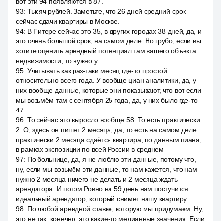
вот эти 94 появляются в 87.
93
:
Тысяч рублей. Заметьте, что 26 дней средний срок
сейчас сдачи квартиры в Москве.
94
:
В Питере сейчас это 35, в других городах 38 дней, да, и
это очень большой срок, на самом деле. Но грубо, если вы
хотите оценить арендный потенциал там вашего объекта
недвижимости, то нужно у
95
:
Учитывать как раз-таки месяц где-то простой
относительно всего года. У вообще циан аналитики, да, у
них вообще данные, которые они показывают, что вот если
мы возьмём там с сентября 25 года, да, у них было где-то
47.
96
:
То сейчас это выросло вообще 58. То есть практически
2. О, здесь он пишет 2 месяца, да, то есть на самом деле
практически 2 месяца сдаётся квартира, по данным циана,
в рамках экспозиции по всей России в среднем
97
:
По больнице, да, я не люблю эти данные, потому что,
ну, если мы возьмём эти данные, то нам кажется, что нам
нужно 2 месяца ничего не делать и 2 месяца ждать
арендатора. И потом Ровно на 59 день нам постучится
идеальный арендатор, который снимет нашу квартиру.
98
:
По любой арендной ставке, которую мы придумаем. Ну,
это не так, конечно, это какие-то медианные значения. Если