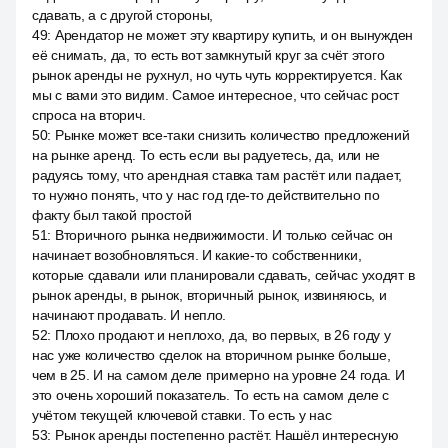
сдавать, а с другой стороны,
49
:
Арендатор не может эту квартиру купить, и он вынужден
её снимать, да, то есть вот замкнутый круг за счёт этого
рынок аренды не рухнул, но чуть чуть корректируется. Как
мы с вами это видим. Самое интересное, что сейчас рост
спроса на вторич.
50
:
Рынке может все-таки снизить количество предложений
на рынке аренд. То есть если вы радуетесь, да, или не
радуясь тому, что арендная ставка там растёт или падает,
то нужно понять, что у нас год где-то действительно по
факту был такой простой
51
:
Вторичного рынка недвижимости. И только сейчас он
начинает возобновляться. И какие-то собственники,
которые сдавали или планировали сдавать, сейчас уходят в
рынок аренды, в рынок, вторичный рынок, извиняюсь, и
начинают продавать. И непло.
52
:
Плохо продают и неплохо, да, во первых, в 26 году у
нас уже количество сделок на вторичном рынке больше,
чем в 25. И на самом деле примерно на уровне 24 года. И
это очень хороший показатель. То есть на самом деле с
учётом текущей ключевой ставки. То есть у нас
53
:
Рынок аренды постепенно растёт. Нашёл интересную