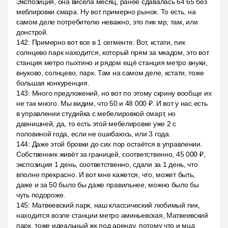
Экспозиция, она висела месяц, ранее сдавалась 64 65 без
меблировки смара. Ну вот примерно рынок. То есть, на
самом деле потребителю неважно, это пик мр, там, или
донстрой.
142
:
Примерно вот все в 1 сегменте. Вот, кстати, пик
солнцево парк находится, который прям за мкадом, это вот
станция метро пыхтино и рядом ещё станция метро внуки,
внуково, солнцево, парк. Там на самом деле, кстати, тоже
большая конкуренция.
143
:
Много предложений, но вот по этому скрину вообще их
не так много. Мы видим, что 50 и 48 000 ₽. И вот у нас есть
в управлении студийка с мебелировкой смарт, но
давнишней, да, то есть этой мебелировке уже 2 с
половиной года, если не ошибаюсь, или 3 года.
144
:
Даже этой бровки до сих пор остаётся в управлении.
Собственник живёт за границей, соответственно, 45 000 ₽,
экспозиция 1 день, соответственно, сдали за 1 день, что
вполне прекрасно. И вот мне кажется, что, может быть,
даже и за 50 было бы даже правильнее, можно было бы
чуть подороже.
145
:
Матвеевский парк, наш классический любимый пик,
находится возле станции метро аминьевская, Матвеевский
парк, тоже идеальный жк под аренду, потому что и мцд