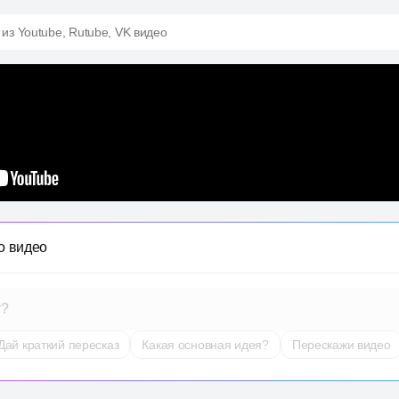
 из Youtube, Rutube, VK видео
о видео
т?
Дай краткий пересказ
Какая основная идея?
Перескажи видео