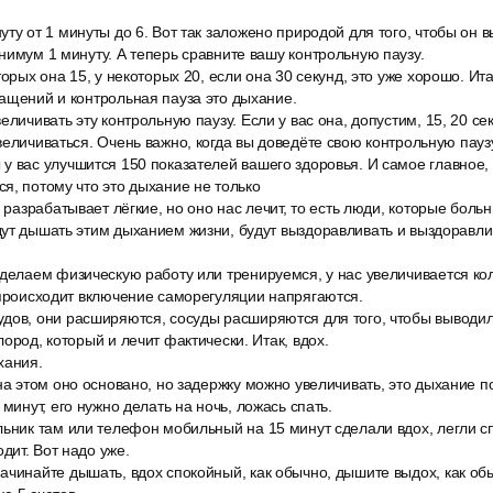
ту от 1 минуты до 6. Вот так заложено природой для того, чтобы он 
нимум 1 минуту. А теперь сравните вашу контрольную паузу.
орых она 15, у некоторых 20, если она 30 секунд, это уже хорошо. Итак
ащений и контрольная пауза это дыхание.
еличивать эту контрольную паузу. Если у вас она, допустим, 15, 20 сек
величиваться. Очень важно, когда вы доведёте свою контрольную пауз
у вас улучшится 150 показателей вашего здоровья. И самое главное,
я, потому что это дыхание не только
й разрабатывает лёгкие, но оно нас лечит, то есть люди, которые бол
ут дышать этим дыханием жизни, будут выздоравливать и выздоравлив
 делаем физическую работу или тренируемся, у нас увеличивается кол
 происходит включение саморегуляции напрягаются.
дов, они расширяются, сосуды расширяются для того, чтобы выводилс
ород, который и лечит фактически. Итак, вдох.
хания.
на этом оно основано, но задержку можно увеличивать, это дыхание п
 минут, его нужно делать на ночь, ложась спать.
льник там или телефон мобильный на 15 минут сделали вдох, легли сп
ит. Вот надо уже.
ачинайте дышать, вдох спокойный, как обычно, дышите выдох, как об