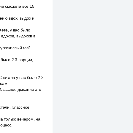
 не сможете все 15
анию вдох, выдох и
яете, у вас было
о вдохов, выдохов в
 углекислый газ?
 было 2 3 порции,
Сначала у нас было 2 3
 сам.
 Классное дыхание это
стели. Классное
ла только вечером, на
роцесс.