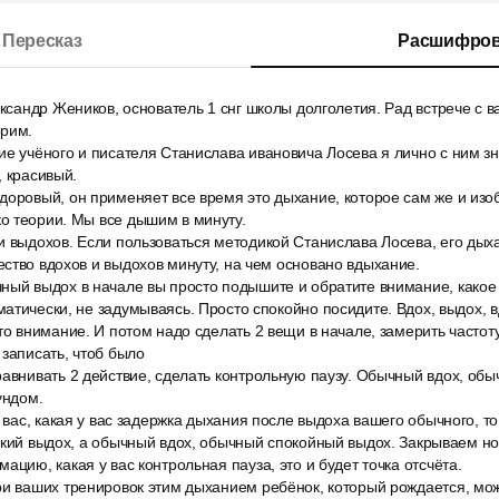
Пересказ
Расшифров
ександр Жеников, основатель 1 снг школы долголетия. Рад встрече с в
орим.
е учёного и писателя Станислава ивановича Лосева я лично с ним зн
, красивый.
доровый, он применяет все время это дыхание, которое сам же и из
о теории. Мы все дышим в минуту.
и выдохов. Если пользоваться методикой Станислава Лосева, его дых
ство вдохов и выдохов минуту, на чем основано вдыхание.
ный выдох в начале вы просто подышите и обратите внимание, какое 
атически, не задумываясь. Просто спокойно посидите. Вдох, выдох, в
то внимание. И потом надо сделать 2 вещи в начале, замерить частот
 записать, чтоб было
авнивать 2 действие, сделать контрольную паузу. Обычный вдох, обы
ундом.
у вас, какая у вас задержка дыхания после выдоха вашего обычного, то
окий выдох, а обычный вдох, обычный спокойный выдох. Закрываем но
ацию, какая у вас контрольная пауза, это и будет точка отсчёта.
и ваших тренировок этим дыханием ребёнок, который рождается, може