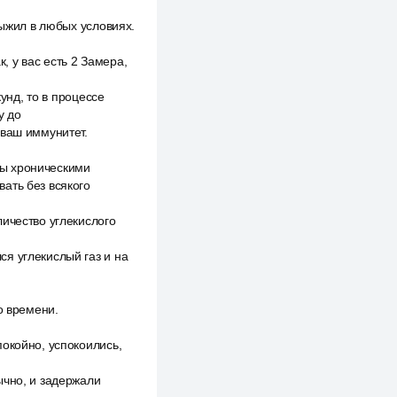
выжил в любых условиях.
, у вас есть 2 Замера,
унд, то в процессе
у до
 ваш иммунитет.
ьны хроническими
ать без всякого
ичество углекислого
я углекислый газ и на
о времени.
окойно, успокоились,
ычно, и задержали