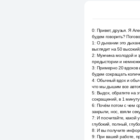
0
:
Привет, друзья. Я Ал
будем говорить? Погов
1
:
О дыхании это дыхани
выглядит на 50 высокий
2
:
Мужчина молодой и з
предыстории и немножк
3
:
Примерно 20 вдохов 
будем сокращать количе
4
:
Обычный вдох и обыч
что мы дышим все автом
5
:
Выдох, обратите на э
сокращений, в 1 минуту
6
:
Почём потом с чем ср
закрыли, нос, взяли сек
7
:
И посчитайте, какой 
глубокий, полный, глуб
8
:
И вы получите информ
9
:
При вашей работе, пр