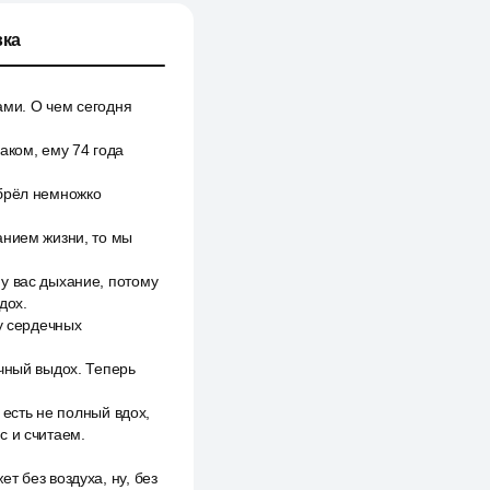
ка
ами. О чем сегодня
аком, ему 74 года
обрёл немножко
анием жизни, то мы
у вас дыхание, потому
дох.
у сердечных
чный выдох. Теперь
 есть не полный вдох,
с и считаем.
т без воздуха, ну, без