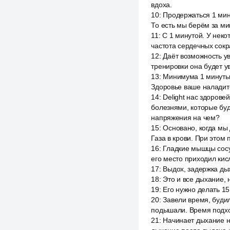
вдоха.
10
:
Продержаться 1 мину
То есть мы берём за ми
11
:
С 1 минутой. У некот
частота сердечных сокр
12
:
Даёт возможность ув
тренировки она будет у
13
:
Минимума 1 минуты 
Здоровье ваше наладитс
14
:
Delight нас здорове
болезнями, которые буд
напряжения на чем?
15
:
Основано, когда мы
Газа в крови. При этом
16
:
Гладкие мышцы сосу
его место приходил кисл
17
:
Выдох, задержка ды
18
:
Это и все дыхание, 
19
:
Его нужно делать 15
20
:
Завели время, буди
подышали. Время подход
21
:
Начинает дыхание н