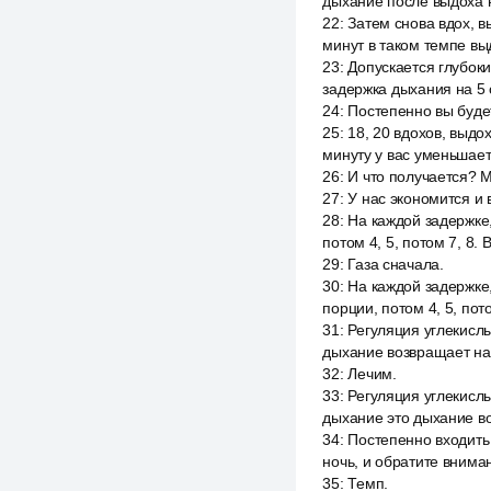
дыхание после выдоха н
22
:
Затем снова вдох, в
минут в таком темпе вы
23
:
Допускается глубоки
задержка дыхания на 5 
24
:
Постепенно вы будет
25
:
18, 20 вдохов, выдох
минуту у вас уменьшает
26
:
И что получается? М
27
:
У нас экономится и 
28
:
На каждой задержке,
потом 4, 5, потом 7, 8.
29
:
Газа сначала.
30
:
На каждой задержке,
порции, потом 4, 5, пот
31
:
Регуляция углекислы
дыхание возвращает на
32
:
Лечим.
33
:
Регуляция углекислы
дыхание это дыхание в
34
:
Постепенно входить 
ночь, и обратите вниман
35
:
Темп.