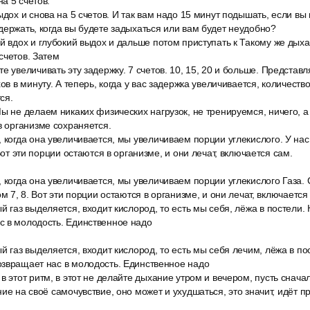
а 5 счетов.
ыдох и снова на 5 счетов. И так вам надо 15 минут подышать, если вы
держать, когда вы будете задыхаться или вам будет неудобно?
й вдох и глубокий выдох и дальше потом приступать к Такому же дых
счетов. Затем
е увеличивать эту задержку. 7 счетов. 10, 15, 20 и больше. Представл
ов в минуту. А теперь, когда у вас задержка увеличивается, количеств
ся.
ы не делаем никаких физических нагрузок, не тренируемся, ничего, а
в организме сохраняется.
 когда она увеличивается, мы увеличиваем порции углекислого. У нас
 Вот эти порции остаются в организме, и они лечат, включается сам.
 когда она увеличивается, мы увеличиваем порции углекислого Газа. 
ом 7, 8. Вот эти порции остаются в организме, и они лечат, включается
й газ выделяется, входит кислород, то есть мы себя, лёжа в постели.
с в молодость. Единственное надо
й газ выделяется, входит кислород, то есть мы себя лечим, лёжа в по
озвращает нас в молодость. Единственное надо
в этот ритм, в этот не делайте дыхание утром и вечером, пусть снача
ие на своё самочувствие, оно может и ухудшаться, это значит, идёт п