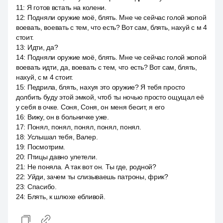
11
:
Я готов встать на колени.
12
:
Подняли оружие моё, блять. Мне че сейчас голой жопой
воевать, воевать с тем, что есть? Вот сам, блять, нахуй с м 4
стоит.
13
:
Идти, да?
14
:
Подняли оружие моё, блять. Мне че сейчас голой жопой
воевать идти, да, воевать с тем, что есть? Вот сам, блять,
нахуй, с м 4 стоит.
15
:
Педрила, блять, нахуя это оружие? Я тебя просто
долбить буду этой эмкой, чтоб ты ночью просто ощущал её
у себя в очке. Соня, Соня, он меня бесит, я его
16
:
Вижу, он в больничке уже.
17
:
Понял, понял, понял, понял, понял.
18
:
Услышал тебя, Валер.
19
:
Посмотрим.
20
:
Птицы давно улетели.
21
:
Не поняла. А так вот он. Ты где, родной?
22
:
Уйди, зачем ты слизываешь патроны, фрик?
23
:
Спасибо.
24
:
Блять, к шлюхе ебливой.