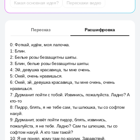
Какая основная идея?
Перескажи видео
Пересказ
Расшифровка
0
:
Фоткай, идём, моя лапочка.
1
:
Блин.
2
:
Белые розы беззащитны шипы.
3
:
Блин, белые розы беззащитны шипы.
4
:
Эй, девушка красавица, ты мне очень.
5
:
Окей, очень нравишься.
6
:
Окей, эй, девушка красавица, ты мне очень, очень
нравишься.
7
:
Дурманит пойти с тобой. Извинись, пожалуйста. Ладно? А
кто-то
8
:
Пидор, блять, я не тебе сам, ты шлюшка, ты со софтом
нахуй.
9
:
Дурманит, зовёт пойти пидор, блять, извинись,
пожалуйста, я не тебе. Ладно? Сам ты шлюшка, ты со
софтом нахуй. А кто там такой?
10
:
Я не понял, кому там по кролик. Здравствуй.