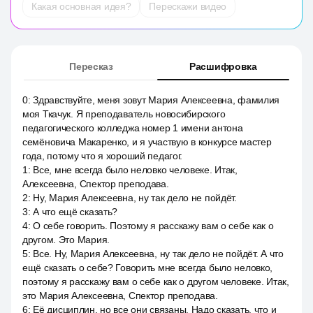
Какая основная идея?
Перескажи видео
Пересказ
Расшифровка
0
:
Здравствуйте, меня зовут Мария Алексеевна, фамилия
моя Ткачук. Я преподаватель новосибирского
педагогического колледжа номер 1 имени антона
семёновича Макаренко, и я участвую в конкурсе мастер
года, потому что я хороший педагог.
1
:
Все, мне всегда было неловко человеке. Итак,
Алексеевна, Спектор преподава.
2
:
Ну, Мария Алексеевна, ну так дело не пойдёт.
3
:
А что ещё сказать?
4
:
О себе говорить. Поэтому я расскажу вам о себе как о
другом. Это Мария.
5
:
Все. Ну, Мария Алексеевна, ну так дело не пойдёт. А что
ещё сказать о себе? Говорить мне всегда было неловко,
поэтому я расскажу вам о себе как о другом человеке. Итак,
это Мария Алексеевна, Спектор преподава.
6
:
Её дисциплин, но все они связаны. Надо сказать, что и