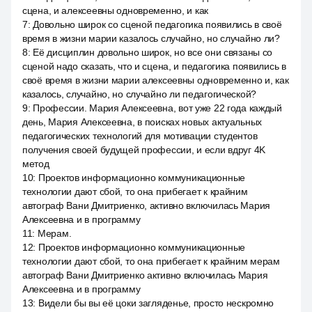
сцена, и алексеевны одновременно, и как
7
:
Довольно широк со сценой педагогика появились в своё
время в жизни марии казалось случайно, но случайно ли?
8
:
Её дисциплин довольно широк, но все они связаны со
сценой надо сказать, что и сцена, и педагогика появились в
своё время в жизни марии алексеевны одновременно и, как
казалось, случайно, но случайно ли педагогической?
9
:
Профессии. Мария Алексеевна, вот уже 22 года каждый
день, Мария Алексеевна, в поисках новых актуальных
педагогических технологий для мотивации студентов
получения своей будущей профессии, и если вдруг 4K
метод
10
:
Проектов информационно коммуникационные
технологии дают сбой, то она прибегает к крайним
автограф Вани Дмитриенко, активно включилась Мария
Алексеевна и в программу
11
:
Мерам.
12
:
Проектов информационно коммуникационные
технологии дают сбой, то она прибегает к крайним мерам
автограф Вани Дмитриенко активно включилась Мария
Алексеевна и в программу
13
:
Видели бы вы её цоки загляденье, просто нескромно