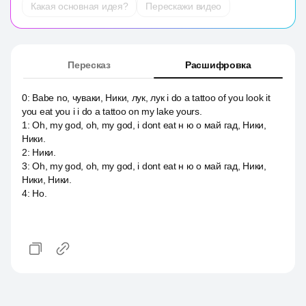
Какая основная идея?
Перескажи видео
Пересказ
Расшифровка
0
:
Babe no, чуваки, Ники, лук, лук i do a tattoo of you look it
you eat you i i do a tattoo on my lake yours.
1
:
Oh, my god, oh, my god, i dont eat н ю о май гад, Ники,
Ники.
2
:
Ники.
3
:
Oh, my god, oh, my god, i dont eat н ю о май гад, Ники,
Ники, Ники.
4
:
Но.