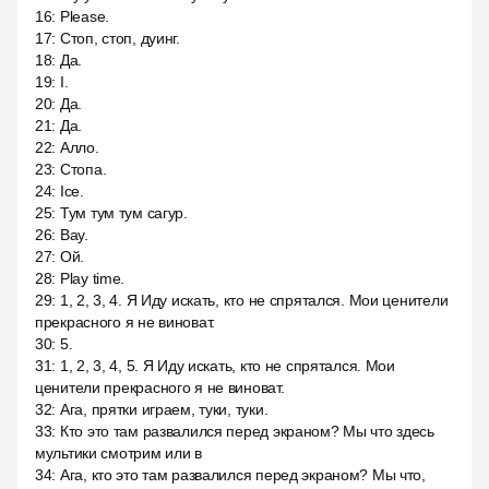
16
:
Please.
17
:
Стоп, стоп, дуинг.
18
:
Да.
19
:
I.
20
:
Да.
21
:
Да.
22
:
Алло.
23
:
Стопа.
24
:
Ice.
25
:
Тум тум тум сагур.
26
:
Вау.
27
:
Ой.
28
:
Play time.
29
:
1, 2, 3, 4. Я Иду искать, кто не спрятался. Мои ценители
прекрасного я не виноват.
30
:
5.
31
:
1, 2, 3, 4, 5. Я Иду искать, кто не спрятался. Мои
ценители прекрасного я не виноват.
32
:
Ага, прятки играем, туки, туки.
33
:
Кто это там развалился перед экраном? Мы что здесь
мультики смотрим или в
34
:
Ага, кто это там развалился перед экраном? Мы что,