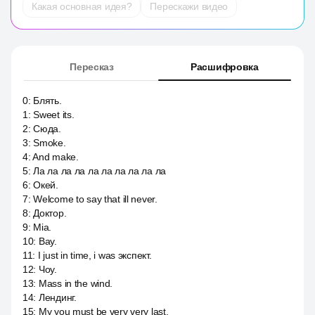
Какая основная идея?
Перескажи видео
Пересказ
Расшифровка
0
:
Блять.
1
:
Sweet its.
2
:
Сюда.
3
:
Smoke.
4
:
And make.
5
:
Ла ла ла ла ла ла ла ла ла ла
6
:
Окей.
7
:
Welcome to say that ill never.
8
:
Доктор.
9
:
Mia.
10
:
Вау.
11
:
I just in time, i was экспект.
12
:
Чоу.
13
:
Mass in the wind.
14
:
Лендинг.
15
:
My you must be very very last.