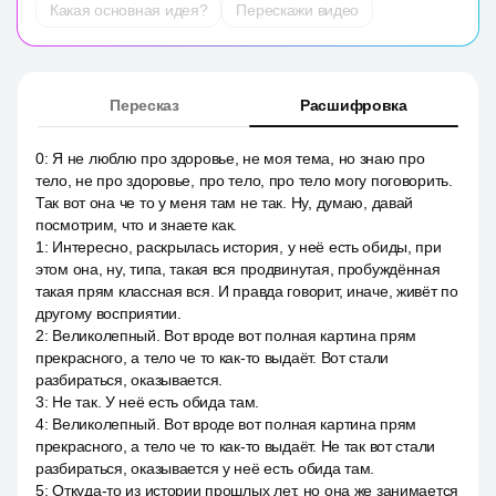
Какая основная идея?
Перескажи видео
Пересказ
Расшифровка
0
:
Я не люблю про здоровье, не моя тема, но знаю про
тело, не про здоровье, про тело, про тело могу поговорить.
Так вот она че то у меня там не так. Ну, думаю, давай
посмотрим, что и знаете как.
1
:
Интересно, раскрылась история, у неё есть обиды, при
этом она, ну, типа, такая вся продвинутая, пробуждённая
такая прям классная вся. И правда говорит, иначе, живёт по
другому восприятии.
2
:
Великолепный. Вот вроде вот полная картина прям
прекрасного, а тело че то как-то выдаёт. Вот стали
разбираться, оказывается.
3
:
Не так. У неё есть обида там.
4
:
Великолепный. Вот вроде вот полная картина прям
прекрасного, а тело че то как-то выдаёт. Не так вот стали
разбираться, оказывается у неё есть обида там.
5
:
Откуда-то из истории прошлых лет, но она же занимается