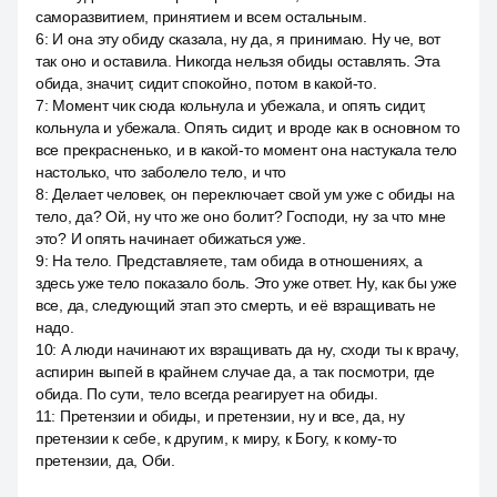
саморазвитием, принятием и всем остальным.
6
:
И она эту обиду сказала, ну да, я принимаю. Ну че, вот
так оно и оставила. Никогда нельзя обиды оставлять. Эта
обида, значит, сидит спокойно, потом в какой-то.
7
:
Момент чик сюда кольнула и убежала, и опять сидит,
кольнула и убежала. Опять сидит, и вроде как в основном то
все прекрасненько, и в какой-то момент она настукала тело
настолько, что заболело тело, и что
8
:
Делает человек, он переключает свой ум уже с обиды на
тело, да? Ой, ну что же оно болит? Господи, ну за что мне
это? И опять начинает обижаться уже.
9
:
На тело. Представляете, там обида в отношениях, а
здесь уже тело показало боль. Это уже ответ. Ну, как бы уже
все, да, следующий этап это смерть, и её взращивать не
надо.
10
:
А люди начинают их взращивать да ну, сходи ты к врачу,
аспирин выпей в крайнем случае да, а так посмотри, где
обида. По сути, тело всегда реагирует на обиды.
11
:
Претензии и обиды, и претензии, ну и все, да, ну
претензии к себе, к другим, к миру, к Богу, к кому-то
претензии, да, Оби.