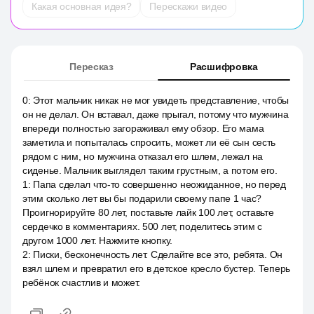
Какая основная идея?
Перескажи видео
Пересказ
Расшифровка
0
:
Этот мальчик никак не мог увидеть представление, чтобы
он не делал. Он вставал, даже прыгал, потому что мужчина
впереди полностью загораживал ему обзор. Его мама
заметила и попыталась спросить, может ли её сын сесть
рядом с ним, но мужчина отказал его шлем, лежал на
сиденье. Мальчик выглядел таким грустным, а потом его.
1
:
Папа сделал что-то совершенно неожиданное, но перед
этим сколько лет вы бы подарили своему папе 1 час?
Проигнорируйте 80 лет, поставьте лайк 100 лет, оставьте
сердечко в комментариях. 500 лет, поделитесь этим с
другом 1000 лет. Нажмите кнопку.
2
:
Писки, бесконечность лет. Сделайте все это, ребята. Он
взял шлем и превратил его в детское кресло бустер. Теперь
ребёнок счастлив и может.