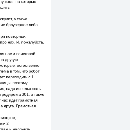
пунктов, на которые
чшить
скрипт, а также
ние браузерное либо
при повторных
про них. И, пожалуйста,
для нас и поисковой
на другую.
 которые, естественно,
лема в том, что робот
дет переходить с 1
раницы, поэтому
 их, надо использовать
 редиректа 301, а также
у нас идёт грамотная
на друга. Грамотная
принципе,
или 2
 спам и наложить