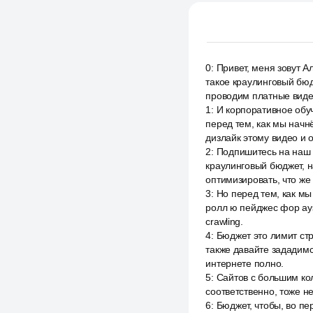
0
:
Привет, меня зовут А
такое краулинговый бю
проводим платные виде
1
:
И корпоративное обуч
перед тем, как мы начн
дизлайк этому видео и 
2
:
Подпишитесь на наш t
краулинговый бюджет, на
оптимизировать, что же
3
:
Но перед тем, как мы
ролл ю пейджес фор ауэ
crawling.
4
:
Бюджет это лимит ст
также давайте зададимс
интернете полно.
5
:
Сайтов с большим кол
соответственно, тоже н
6
:
Бюджет, чтобы, во пе