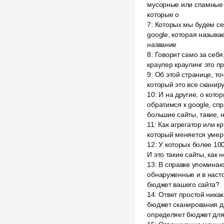
мусорные или спамные с
которые о
7
:
Которых мы будем сег
google, которая называ
название
8
:
Говорит само за себя,
краулер краулинг это п
9
:
Об этой странице, то
который это все сканиру
10
:
И на другие, о кото
обратимся к google, спр
большие сайты, такие, 
11
:
Как агрегатор или к
который меняется умере
12
:
У которых более 100
И это такие сайты, как 
13
:
В справке упоминают
обнаруженные и в наст
бюджет вашего сайта?
14
:
Ответ простой никак
бюджет сканирования дл
определяет бюджет для 