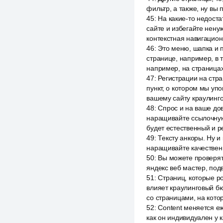
фильтр, а также, ну вы
45
:
На какие-то недост
сайте и избегайте нену
контекстная навигацион
46
:
Это меню, шапка и п
странице, например, в т
например, на страницах
47
:
Регистрации на стр
пункт, о котором мы упо
вашему сайту краулинг
48
:
Спрос и на ваше дов
наращивайте ссылочную 
будет естественный и 
49
:
Тексту анкоры. Ну 
наращивайте качествен
50
:
Вы можете проверять
яндекс веб мастер, под
51
:
Страниц, которые ро
влияет краулинговый б
со страницами, на кото
52
:
Content меняется еж
как он индивидуален у 