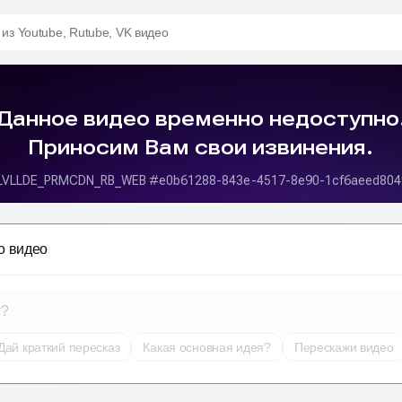
 из Youtube, Rutube, VK видео
о видео
т?
Дай краткий пересказ
Какая основная идея?
Перескажи видео