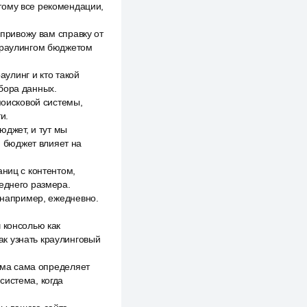
тому все рекомендации,
 привожу вам справку от
 краулингом бюджетом
аулинг и кто такой
бора данных.
поисковой системы,
и.
юджет, и тут мы
й бюджет влияет на
аниц с контентом,
реднего размера.
, например, ежедневно.
 консолью как
к узнать краулинговый
тема сама определяет
система, когда