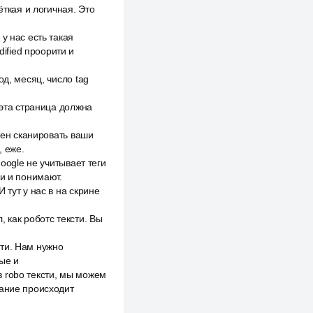
ёткая и логичная. Это
у нас есть такая
dified проорити и
д, месяц, число tag
 эта страница должна
жен сканировать ваши
, еже.
oogle не учитывает теги
ги и понимают.
 тут у нас в на скрине
 как роботс тексти. Вы
ти. Нам нужно
ые и
 robo тексти, мы можем
вание происходит