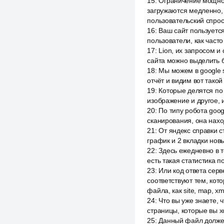
15
:
Ограничение мощнос
загружаются медленно, 
пользовательский спрос.
16
:
Ваш сайт пользуется
пользователи, как часто
17
:
Lion, их запросом и
сайта можно выделить б
18
:
Мы можем в google s
отчёт и видим вот такой
19
:
Которые делятся по 
изображение и другое, 
20
:
По типу робота goog
сканирования, она нахо
21
:
От яндекс справки с
график и 2 вкладки нов
22
:
Здесь ежедневно в т
есть такая статистика п
23
:
Или код ответа сер
соответствуют тем, кот
файла, как site, map, xm
24
:
Что вы уже знаете, 
страницы, которые вы х
25
:
Данный файл должен 