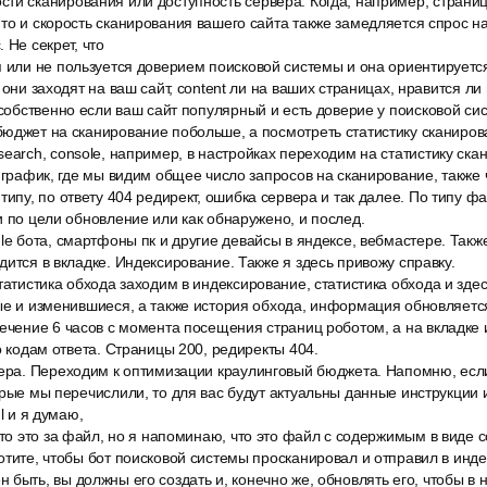
ти сканирования или доступность сервера. Когда, например, страни
то и скорость сканирования вашего сайта также замедляется спрос н
 Не секрет, что
 или не пользуется доверием поисковой системы и она ориентируется 
 они заходят на ваш сайт, content ли на ваших страницах, нравится л
 собственно если ваш сайт популярный и есть доверие у поисковой си
юджет на сканирование побольше, а посмотреть статистику сканиров
earch, console, например, в настройках переходим на статистику ск
 график, где мы видим общее число запросов на сканирование, также ч
типу, по ответу 404 редирект, ошибка сервера и так далее. По типу ф
и по цели обновление или как обнаружено, и послед.
le бота, смартфоны пк и другие девайсы в яндексе, вебмастере. Также
дится в вкладке. Индексирование. Также я здесь привожу справку.
татистика обхода заходим в индексирование, статистика обхода и здес
ые и изменившиеся, а также история обхода, информация обновляетс
ечение 6 часов с момента посещения страниц роботом, а на вкладке 
о кодам ответа. Страницы 200, редиректы 404.
вера. Переходим к оптимизации краулинговый бюджета. Напомню, есл
орые мы перечислили, то для вас будут актуальны данные инструкции 
l и я думаю,
что это за файл, но я напоминаю, что это файл с содержимым в виде 
отите, чтобы бот поисковой системы просканировал и отправил в инде
быть, вы должны его создать и, конечно же, обновлять его, чтобы в 