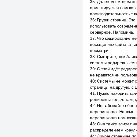
35
:
Далее мы можем повл
ориентируется поисков
производительность с 
36
:
Грузки страниц. Это
использовать современ
серверное. Напомина,
37
:
Что кэширование нео
посещениях сайта, а та
посмотри.
38
:
Смотрите, там Алина
системы редиректы есть 
39
:
С этой идёт редирект
не нравятся ни пользов
40
:
Системы не может с 
страницы на другую, с 1
41
:
Нужно находить таки
редиректы только там, 
42
:
Не забывайте обновл
перелинковка. Напомню,
перелинковка нам важн
43
:
Она также влияет н
распределением краулин
44
:
Другие страницы, то