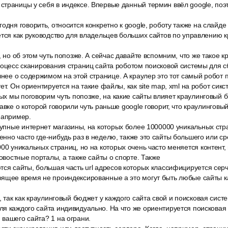
траницы у себя в индексе. Впервые данный термин ввёл google, поэ
одня говорить, относится конкретно к google, роботу также на слайде
ется как руководство для владельцев больших сайтов по управлению
 но об этом чуть попозже. А сейчас давайте вспомним, что же такое кр
роцесс сканирования страниц сайта роботом поисковой системы для с
чнее о содержимом на этой странице. А краулер это тот самый робот 
ет. Он ориентируется на такие файлы, как site map, xml на робот сикст
рых мы поговорим чуть попозже, на какие сайты влияет краулинговый б
авке о которой говорили чуть раньше google говорит, что краулинговы
например.
рупные интернет магазины, на которых более 1000000 уникальных стр
нно часто где-нибудь раз в неделю, также это сайты большего или с
00 уникальных страниц, но на которых очень часто меняется контент
новостные порталы, а также сайты о спорте. Также
ся сайты, большая часть url адресов которых классифицируется серч
оящее время не проиндексированные а это могут быть любые сайты ка
, так как краулинговый бюджет у каждого сайта свой и поисковая сис
я каждого сайта индивидуально. На что же ориентируется поисковая 
вашего сайта? 1 на ограни.