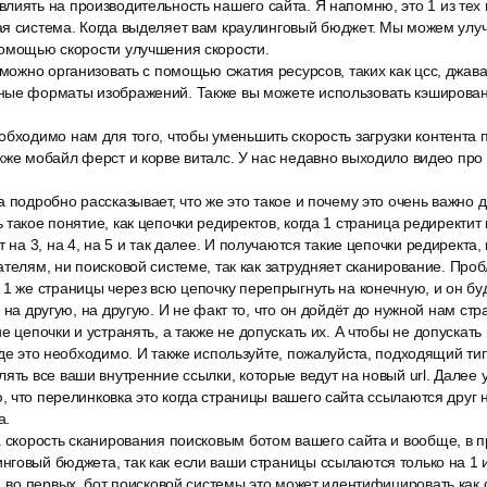
иять на производительность нашего сайта. Я напомню, это 1 из тех 
ая система. Когда выделяет вам краулинговый бюджет. Мы можем улу
помощью скорости улучшения скорости.
 можно организовать с помощью сжатия ресурсов, таких как цсс, джава
ные форматы изображений. Также вы можете использовать кэширова
бходимо нам для того, чтобы уменьшить скорость загрузки контента 
кже мобайл ферст и корве виталс. У нас недавно выходило видео про 
 подробно рассказывает, что же это такое и почему это очень важно 
такое понятие, как цепочки редиректов, когда 1 страница редиректит 
 на 3, на 4, на 5 и так далее. И получаются такие цепочки редиректа,
ателям, ни поисковой системе, так как затрудняет сканирование. Проб
1 же страницы через всю цепочку перепрыгнуть на конечную, и он бу
 на другую, на другую. И не факт то, что он дойдёт до нужной нам ст
е цепочки и устранять, а также не допускать их. А чтобы не допускать
где это необходимо. И также используйте, пожалуйста, подходящий тип
ять все ваши внутренние ссылки, которые ведут на новый url. Далее 
 что перелинковка это когда страницы вашего сайта ссылаются друг 
а.
а скорость сканирования поисковым ботом вашего сайта и вообще, в 
говый бюджета, так как если ваши страницы ссылаются только на 1 
, во первых, бот поисковой системы это может идентифицировать как