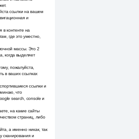
жет.
йста ссылки на вашем
авигационная и
я в контенте на
там, где это уместно,
очной массы. Это 2
а, когда выделяет
тому, пожалуйста,
ть в ваших ссылках
испортившиеся ссылки и
оминаю, что
ogle search, console и
ете, на какие сайты
чеством страниц, либо
та, а именно никак, так
ку сканирования и