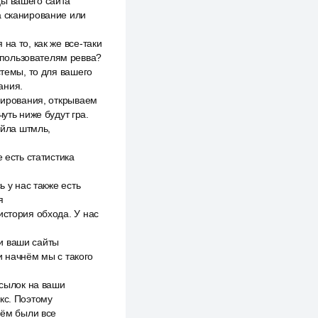
цы вашего сайта
а сканирование или
на то, как же все-таки
и пользователям ревва?
стемы, то для вашего
ания.
анирования, открываем
уть ниже будут гра.
айла штмль,
 есть статистика
ь у нас также есть
я
история обхода. У нас
и ваши сайты
и начнём мы с такого
ссылок на ваши
кс. Поэтому
нём были все