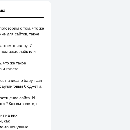
ка
поговорим о том, что же
ие для сайтов, также
антим точка ру. И
поставьте лайк или
, что же такое
 и как его
сь написано baby i can
 краулинговый бюджет a
посещение сайта. И
ет? Как вы знаете, в
нт на них,
, как
кие-то ненужные