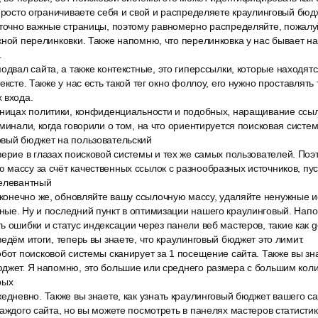
 просто ограничиваете себя и свой и распределяете краулинговый бюд
аточно важные страницы, поэтому равномерно распределяйте, пожалу
жной перелинковки. Также напомню, что перелинковка у нас бывает н
.
одвал сайта, а также контекстные, это гиперссылки, которые находятс
ексте. Также у нас есть такой тег окно фоллоу, его нужно проставлять 
 входа.
аницах политики, конфиденциальности и подобных, наращивание ссыл
минали, когда говорили о том, на что ориентируется поисковая систем
овый бюджет на пользовательский
ерие в глазах поисковой системы и тех же самых пользователей. Поэ
массу за счёт качественных ссылок с разнообразных источников, пус
релевантный
и конечно же, обновляйте вашу ссылочную массу, удаляйте ненужные 
ные. Ну и последний пункт в оптимизации нашего краулинговый. Нап
 ошибки и статус индексации через панели веб мастеров, такие как go
ведём итоги, теперь вы знаете, что краулинговый бюджет это лимит.
бот поисковой системы сканирует за 1 посещение сайта. Также вы зна
юджет. Я напомню, это большие или среднего размера с большим коли
рых
едневно. Также вы знаете, как узнать краулинговый бюджет вашего сай
каждого сайта, но вы можете посмотреть в панелях мастеров статисти