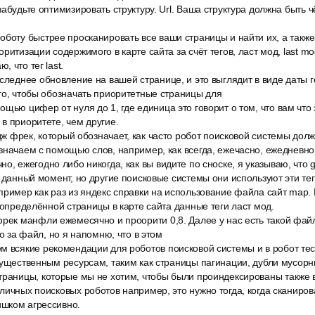
абудьте оптимизировать структуру. Url. Ваша структура должна быть ч
боту быстрее просканировать все ваши страницы и найти их, а также 
ритизации содержимого в карте сайта за счёт тегов, ласт мод, last mo
 что тег last.
следнее обновление на вашей странице, и это выглядит в виде даты го
го, чтобы обозначать приоритетные страницы для
щью цифер от нуля до 1, где единица это говорит о том, что вам что
в приоритете, чем другие.
ндж фрек, который обозначает, как часто робот поисковой системы дол
значаем с помощью слов, например, как всегда, ежечасно, ежедневно
о, ежегодно либо никогда, как вы видите по сноске, я указываю, что g
а данный момент, но другие поисковые системы они используют эти те
ример как раз из яндекс справки на использование файла сайт map. И
я определённой страницы в карте сайта данные теги ласт мод.
рек манфли ежемесячно и проорити 0,8. Далее у нас есть такой файл,
то за файл, но я напомню, что в этом
м всякие рекомендации для роботов поисковой системы и в робот тес
существенным ресурсам, таким как страницы пагинации, дубли мусорн
траницы, которые мы не хотим, чтобы были проиндексированы также в
личных поисковых роботов например, это нужно тогда, когда сканиро
шком агрессивно.