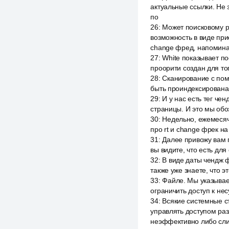
актуальные ссылки. Не з
по
26
:
Может поисковому ро
возможность в виде прио
change фред, напоминаю,
27
:
White показывает по
проорити создан для то
28
:
Сканирование с помо
быть проиндексирована 
29
:
И у нас есть тег че
страницы. И это мы обо
30
:
Недельно, ежемесячн
про rt и change фрек н
31
:
Далее привожу вам п
вы видите, что есть дл
32
:
В виде даты чендж ф
также уже знаете, что э
33
:
Файле. Мы указывае
ограничить доступ к не
34
:
Всякие системные с
управлять доступом раз
неэффективно либо сли