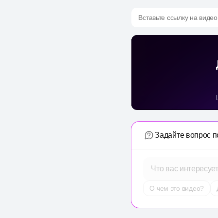
Вставьте ссылку на видео
Задайте вопрос п
Что вас интересуе
О чем это видео?