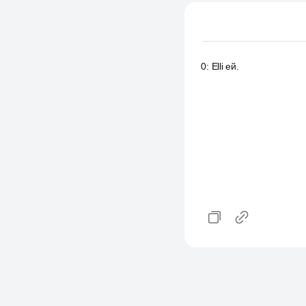
0
:
Elli ей.