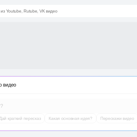
 из Youtube, Rutube, VK видео
о видео
т?
Дай краткий пересказ
Какая основная идея?
Перескажи видео