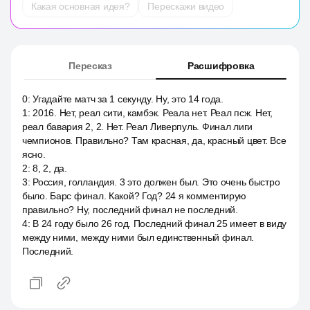
Какая основная идея?
Перескажи видео
Пересказ
Расшифровка
0
:
Угадайте матч за 1 секунду. Ну, это 14 года.
1
:
2016. Нет, реал сити, камбэк. Реала нет. Реал псж. Нет,
реал бавария 2, 2. Нет. Реал Ливерпуль. Финал лиги
чемпионов. Правильно? Там красная, да, красный цвет. Все
ясно.
2
:
8, 2, да.
3
:
Россия, голландия. 3 это должен был. Это очень быстро
было. Барс финал. Какой? Год? 24 я комментирую
правильно? Ну, последний финал не последний.
4
:
В 24 году было 26 год. Последний финал 25 имеет в виду
между ними, между ними был единственный финал.
Последний.