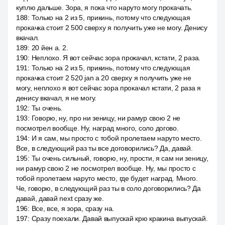
куплю дальше. Зора, я пока что наруто могу прокачать.
188
:
Только на 2 из 5, прикинь, потому что следующая
прокачка стоит 2 500 сверху я получить уже не могу. Денису
вкачал.
189
:
20 йен а. 2.
190
:
Неплохо. Я вот сейчас зора прокачал, кстати, 2 раза.
191
:
Только на 2 из 5, прикинь, потому что следующая
прокачка стоит 2 520 jan a 20 сверху я получить уже не
могу, неплохо я вот сейчас зора прокачал кстати, 2 раза я
денису вкачал, я не могу.
192
:
Ты очень.
193
:
Говорю, ну, про ни зеницу, ни рамур свою 2 не
посмотрел вообще. Ну, наград много, соло догово.
194
:
И я сам, мы просто с тобой пролетаем наруто место.
Все, в следующий раз ты все договорились? Да, давай.
195
:
Ты очень сильный, говорю, ну, прости, я сам ни зеницу,
ни рамур свою 2 не посмотрел вообще. Ну, мы просто с
тобой пролетаем наруто место, где будет наград. Много.
Че, говорю, в следующий раз ты в соло договорились? Да
давай, давай next сразу же.
196
:
Все, все, я зора, сразу на.
197
:
Сразу поехали. Давай выпускай крю кракина выпускай.