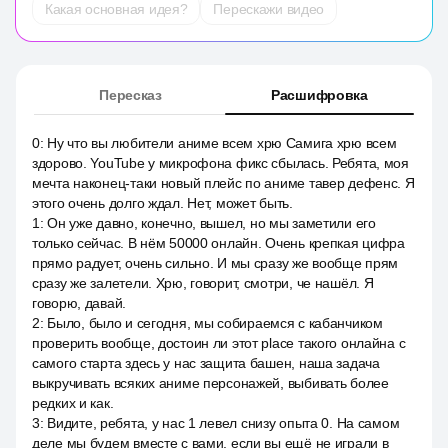
Какая основная идея?
Перескажи видео
Пересказ
Расшифровка
0
:
Ну что вы любители аниме всем хрю Самига хрю всем
здорово. YouTube у микрофона фикс сбылась. Ребята, моя
мечта наконец-таки новый плейс по аниме тавер дефенс. Я
этого очень долго ждал. Нет, может быть.
1
:
Он уже давно, конечно, вышел, но мы заметили его
только сейчас. В нём 50000 онлайн. Очень крепкая цифра
прямо радует, очень сильно. И мы сразу же вообще прям
сразу же залетели. Хрю, говорит, смотри, че нашёл. Я
говорю, давай.
2
:
Было, было и сегодня, мы собираемся с кабанчиком
проверить вообще, достоин ли этот place такого онлайна с
самого старта здесь у нас защита башен, наша задача
выкручивать всяких аниме персонажей, выбивать более
редких и как.
3
:
Видите, ребята, у нас 1 левел снизу опыта 0. На самом
деле мы будем вместе с вами, если вы ещё не играли в