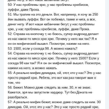
50
:
У нас проблемы хрю, у нас проблемы хрюбисов,
луффи, даже Прока.
51
:
Мы тратим на это деньги. Вот, например, я хочу за 250
йен вызвать луффи. Вот он побежал, также и чига, а все,
денег нету. И вот наши кабанчики бегут, у нас проблемы
хрю, у нас проблемы хрюбисов, луффи, даже Прока.
52
:
Справа на кнопочку т, но боюсь, супер андроид делает
из нас какое-то мясо хрю хрю. Почему у него как так? Я я
он он мифический вышел. Посмотри, нажми на него.
53
:
1500, если у соседа 98. А можно нажать?
54
:
Справа на кнопочку т, но боюсь, супер андроид делает
из нас какое-то мясо хрю хрю. Почему у него 1500? Если у
соседа 98 как так? Я я он он мифический вышел. Посмотри,
нажми на него, а можно нажать
55
:
А реально мифик демеджа, ой, этот, кто у нас? Это у нас
просто редкий хрю. Ребята, это вот как раз говорит вам о
том, что
56
:
Бежит. Можно даже следить за ним. 30, я не знаю.
Кажется, зря мы запустили хардкор. Тут без Доната не
разобраться.
57
:
А реально мифик бежит, можно даже следить за ним. 30
демеджа. Ой, этот, кто у нас? Это у нас просто редкий хрю,