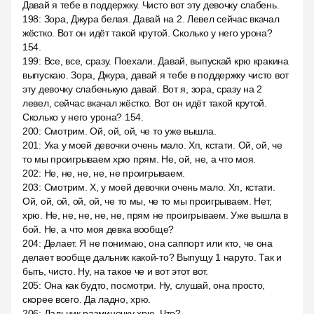
Давай я тебе в поддержку. Чисто вот эту девочку слабень.
198
:
Зора, Джура белая. Давай на 2. Левел сейчас вкачал
жёстко. Вот он идёт такой крутой. Сколько у него урона?
154.
199
:
Все, все, сразу. Поехали. Давай, выпускай крю кракина
выпускаю. Зора, Джура, давай я тебе в поддержку чисто вот
эту девочку слабенькую давай. Вот я, зора, сразу на 2
левел, сейчас вкачал жёстко. Вот он идёт такой крутой.
Сколько у него урона? 154.
200
:
Смотрим. Ой, ой, ой, че то уже вышла.
201
:
Ука у моей девочки очень мало. Хп, кстати. Ой, ой, че
то мы проигрываем хрю прям. Не, ой, не, а что моя.
202
:
Не, не, не, не, не проигрываем.
203
:
Смотрим. Х, у моей девочки очень мало. Хп, кстати.
Ой, ой, ой, ой, ой, че то мы, че то мы проигрываем. Нет,
хрю. Не, не, не, не, не, прям не проигрываем. Уже вышла в
бой. Не, а что моя девка вообще?
204
:
Делает. Я не понимаю, она саппорт или кто, че она
делает вообще дальник какой-то? Выпущу 1 наруто. Так и
быть, чисто. Ну, на такое че и вот этот вот.
205
:
Она как будто, посмотри. Ну, слушай, она просто,
скорее всего. Да ладно, хрю.
206
:
Дальник разминочку хрю. Что?