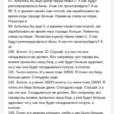
97
:
Хотелось бы ещё центр пёрки левел 1. У нас будут
регенерироваться йены. А как это проапгрейдить? А за
98
:
3, и хрюмин нашёл нам способ, как зарабатывать во
время игры гораздо больше. Нажми-ка слева на пёрки.
Посмотри в
99
:
Хотелось бы ещё 3, и хрюмин нашёл нам способ, как
зарабатывать во время игры гораздо больше. Нажми-ка
слева на пёрки. Посмотри в центр пёрки левел 1. У нас
будут регенерироваться йены. А как это проапгрейдить? А
за
100
:
Золото. А у меня 10. Слушай, а у нас это все
складываться же должно. Вот, например, вот справа мы
можем прокачать нашу базу, у неё будет больше здоровья,
но у нас она будет складываться получа, а поэтом
101
:
Тысяч золота. И у меня тоже 10000. Я точно это беру
больше денег. Стопудово надо.
102
:
Золото, а у меня 10000 золота, и у меня тоже 10000. Я
точно это беру больше денег. Стопудово надо. Слушай, а у
нас это все. Складываться же должно. Вот, например, вот
справа мы можем прокачать нашу базу, у неё будет больше
здоровья, но у нас она будет складываться получа, а
поэтом
103
:
Стоит, а я разочек улучшил, чтобы у нас было больше