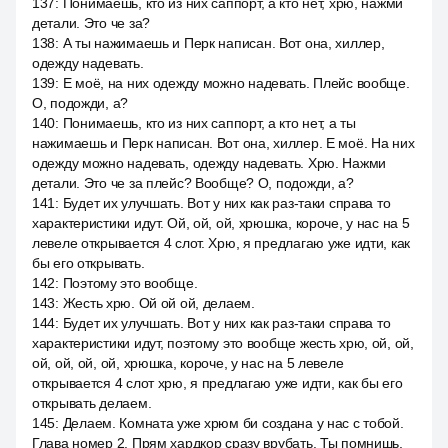
137
:
Понимаешь, кто из них саппорт, а кто нет, хрю, нажми
детали. Это че за?
138
:
А ты нажимаешь и Перк написан. Вот она, хиллер,
одежду надевать.
139
:
Е моё, на них одежду можно надевать. Плейс вообще.
О, подожди, а?
140
:
Понимаешь, кто из них саппорт, а кто нет, а ты
нажимаешь и Перк написан. Вот она, хиллер. Е моё. На них
одежду можно надевать, одежду надевать. Хрю. Нажми
детали. Это че за плейс? Вообще? О, подожди, а?
141
:
Будет их улучшать. Вот у них как раз-таки справа то
характеристики идут. Ой, ой, ой, хрюшка, короче, у нас на 5
левеле открывается 4 слот. Хрю, я предлагаю уже идти, как
бы его открывать.
142
:
Поэтому это вообще.
143
:
Жесть хрю. Ой ой ой, делаем.
144
:
Будет их улучшать. Вот у них как раз-таки справа то
характеристики идут, поэтому это вообще жесть хрю, ой, ой,
ой, ой, ой, ой, хрюшка, короче, у нас на 5 левеле
открывается 4 слот хрю, я предлагаю уже идти, как бы его
открывать делаем.
145
:
Делаем. Комната уже хрюм би создана у нас с тобой.
Глава номер 2. Прям хардкор сразу врубать. Ты помнишь,