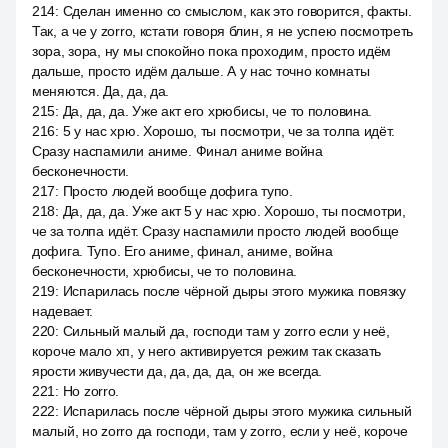
214
:
Сделан именно со смыслом, как это говорится, факты.
Так, а че у zorro, кстати говоря блин, я не успею посмотреть
зора, зора, ну мы спокойно пока проходим, просто идём
дальше, просто идём дальше. А у нас точно комнаты
меняются. Да, да, да.
215
:
Да, да, да. Уже акт его хрюбисы, че то половина.
216
:
5 у нас хрю. Хорошо, ты посмотри, че за толпа идёт.
Сразу наспамили аниме. Финал аниме война
бесконечности.
217
:
Просто людей вообще дофига тупо.
218
:
Да, да, да. Уже акт 5 у нас хрю. Хорошо, ты посмотри,
че за толпа идёт. Сразу наспамили просто людей вообще
дофига. Тупо. Его аниме, финал, аниме, война
бесконечности, хрюбисы, че то половина.
219
:
Испарилась после чёрной дыры этого мужика повязку
надевает.
220
:
Сильный малый да, господи там у zorro если у неё,
короче мало хп, у него активируется режим так сказать
ярости живучести да, да, да, да, он же всегда.
221
:
Но zorro.
222
:
Испарилась после чёрной дыры этого мужика сильный
малый, но zorro да господи, там у zorro, если у неё, короче