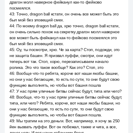
драгон молл наверное фейканул как-то фейково
посмеялся.
43
:
Точно, dragon ball кстати, он очень все может быть это
был мой без зловещий смех.
44
:
По моему dragon ball да, хрю точно, dragon ball кстати,
он очень сильно похож на секретку драгон молл наверное
все может быть фейканул как-то фейково посмеялся это
был мой без зловещий смех.
45
:
Оу, ты посмотри, хрю. Че за карта? Стоп, подожди, это
не защита башен. Я призвал луффи, смотри, они идут
теперь вот так. Стоп, хорю, перезаписываем начало
ролика. Это что такое вообще? Как это? Стоп, это
46
:
Вообще что-то ребята, короче вот наши якобы башни,
но они у нас бегающие, то есть по сути, то они будут свою
функцию выполнять, но чтобы вот башня пошла
47
:
У нас прям уличные битвы сейчас будут, типа или чего?
48
:
Вообще, что-то у нас прям уличные битвы сейчас будут,
типа, или чего? Ребята, короче, вот наши якобы башни, но
они у нас бегающие, то есть по сути, то они будут свою
функцию выполнять, но чтобы вот башня пошла.
49
:
Мы тратим на это деньги. Вот, например, я хочу за 250
йен вызвать луффи. Вот он побежал, также и чига, а все,
денег нету. И вот наши кабанчики бегут.