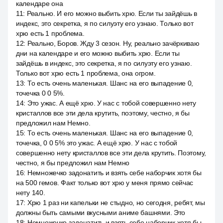
календаре она
11
:
Реально. И его можно выбить хрю. Если ты зайдёшь в
индекс, это секретка, я по силуэту его узнаю. Только вот
хрю есть 1 проблема.
12
:
Реально, Боров. Жду 3 сезон. Ну, реально зачёркиваю
дни на календаре и его можно выбить хрю. Если ты
зайдёшь в индекс, это секретка, я по силуэту его узнаю.
Только вот хрю есть 1 проблема, она огром.
13
:
То есть очень маленькая. Шанс на его выпадение 0,
точечка 0 0 5%.
14
:
Это ужас. А ещё хрю. У нас с тобой совершенно нету
кристаллов все эти дела крутить, поэтому, честно, я бы
предложил нам Немно.
15
:
То есть очень маленькая. Шанс на его выпадение 0,
точечка, 0 0 5% это ужас. А ещё хрю. У нас с тобой
совершенно нету кристаллов все эти дела крутить. Поэтому,
честно, я бы предложил нам Немно
16
:
Немножечко задонатить и взять себе наборчик хотя бы
на 500 гемов. Факт только вот хрю у меня прямо сейчас
нету 140.
17
:
Хрю 1 раз ни капельки не стыдно, но сегодня, ребят, мы
должны быть самыми вкусными аниме башнями. Это
18
:
Немножечко задонатить и взять себе наборчик хотя бы