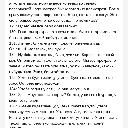
я, кстати, выбил нормальное количество сейчас
персонажей надо каждого бы желательно посмотреть. Вот я
сразу возьму легендарного чои. Блин, вот как его зовут. Это
сильнейшее оружие человечества, не помнишь?
129
:
Ну его мы все бери обязательно.
130
:
Data там прекрасно знаем и кого бы взять хрюмина оо
бы наверное, какой-нибудь эпик эпик.
131
:
Же чел, блин, чуи чаи. Короче, огненный маг.
Огненный маг такой, так лучше.
132
:
Ну data, там же чел, блин, чуи чаи. Короче, огненный
маг. Огненный маг такой, так лучше его. Мы все прекрасно
знаем. И кого бы взять хрюмина, оо бы, наверное, какой-
нибудь эпик. Эпик, бери обязательно.
133
:
У меня будет зеницу, у меня будет наро, именно так.
Хрю. Оо, реально, подожди.
134
:
У тебя задницу есть, но они могут и а я.
135
:
Хрю. А тут есть саппорты? Кстати, у них вот 5 урона, у
меня есть такой.
136
:
У меня будет зеницу, у меня будет наруто, у тебя
задницу есть именно так. Хрю хрю. А тут есть саппорты.
Кстати, у них вот 5 урона, но они могут хилить. У меня есть
такой тип. О, реально, подожди, а я, а как ты, пони?