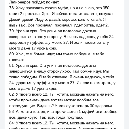
Легионеров пойдёт, пойдёт.
78
:
Хочу прокачать своего муфи, но я не знаю, это 350
стоит 2 прокачка. Хрю. Я сейчас пока их ставлю, покупаю.
Давай, давай. Ладно, давай, хорошо, коплю качай. Я
вызываю. Все прокачал, прокачал. Идёт битва, идёт 2.
79
:
Уровня хрю. Эта уличная потасовка должна
завершиться в нашу сторону. Я очень надеюсь, у тебя 24
здоровья у луффи, а у моего 27. И если посмотреть, у
моего даже 17 урона хрю.
80
:
Хрю, там бомжи идут, мы точно победим, я тебе
отвечаю.
81
:
Уровня хрю. Эта уличная потасовка должна
завершиться в нашу сторону хрю. Там бомжи идут. Мы
точно победим. Я тебе отвечаю. Я очень надеюсь, у тебя
24 здоровья, у луффи, а у моего 27. И если посмотреть, у
моего даже 17 урона хрю.
82
:
У твоего всего 12. Ты, кстати, можешь нажать на него,
чтобы прокачать даже вот так можно вообще все
последующие. Видишь? У моих уже теперь 30 здоровья.
83
:
А, кстати говоря, и, а прокачается 1 муфий или вообще
все, даже круто. Так, все, тогда покупаю.
84
:
У твоего всего 12. Ты, кстати, можешь нажать на него,
чтобы прокачать даже вот так можно. А, кстати говоря, и, а