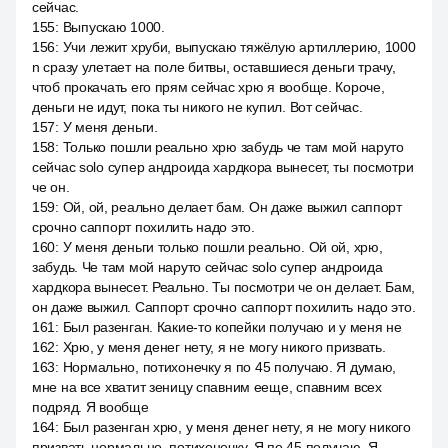
сейчас.
155
:
Выпускаю 1000.
156
:
Учи лежит хруби, выпускаю тяжёлую артиллерию, 1000
n сразу улетает на поле битвы, оставшиеся деньги трачу,
чтоб прокачать его прям сейчас хрю я вообще. Короче,
деньги не идут, пока ты никого не купил. Вот сейчас.
157
:
У меня деньги.
158
:
Только пошли реально хрю забудь че там мой наруто
сейчас solo супер андроида хардкора вынесет, ты посмотри
че он.
159
:
Ой, ой, реально делает бам. Он даже выжил саппорт
срочно саппорт похилить надо это.
160
:
У меня деньги только пошли реально. Ой ой, хрю,
забудь. Че там мой наруто сейчас solo супер андроида
хардкора вынесет. Реально. Ты посмотри че он делает. Бам,
он даже выжил. Саппорт срочно саппорт похилить надо это.
161
:
Был разенган. Какие-то копейки получаю и у меня не
162
:
Хрю, у меня денег нету, я не могу никого призвать.
163
:
Нормально, потихонечку я по 45 получаю. Я думаю,
мне на все хватит зеницу спавним ееще, спавним всех
подряд. Я вообще
164
:
Был разенган хрю, у меня денег нету, я не могу никого
призвать нормально, потихонечку. Я по 45 получаю. Я