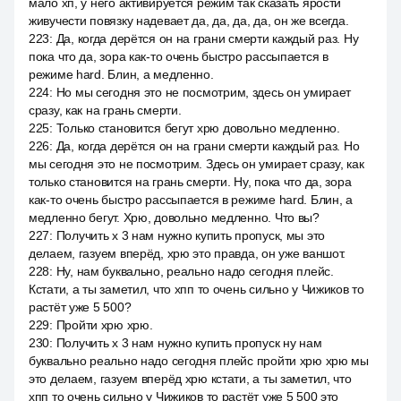
мало хп, у него активируется режим так сказать ярости
живучести повязку надевает да, да, да, да, он же всегда.
223
:
Да, когда дерётся он на грани смерти каждый раз. Ну
пока что да, зора как-то очень быстро рассыпается в
режиме hard. Блин, а медленно.
224
:
Но мы сегодня это не посмотрим, здесь он умирает
сразу, как на грань смерти.
225
:
Только становится бегут хрю довольно медленно.
226
:
Да, когда дерётся он на грани смерти каждый раз. Но
мы сегодня это не посмотрим. Здесь он умирает сразу, как
только становится на грань смерти. Ну, пока что да, зора
как-то очень быстро рассыпается в режиме hard. Блин, а
медленно бегут. Хрю, довольно медленно. Что вы?
227
:
Получить x 3 нам нужно купить пропуск, мы это
делаем, газуем вперёд, хрю это правда, он уже ваншот.
228
:
Ну, нам буквально, реально надо сегодня плейс.
Кстати, а ты заметил, что хпп то очень сильно у Чижиков то
растёт уже 5 500?
229
:
Пройти хрю хрю.
230
:
Получить x 3 нам нужно купить пропуск ну нам
буквально реально надо сегодня плейс пройти хрю хрю мы
это делаем, газуем вперёд хрю кстати, а ты заметил, что
хпп то очень сильно у Чижиков то растёт уже 5 500 это