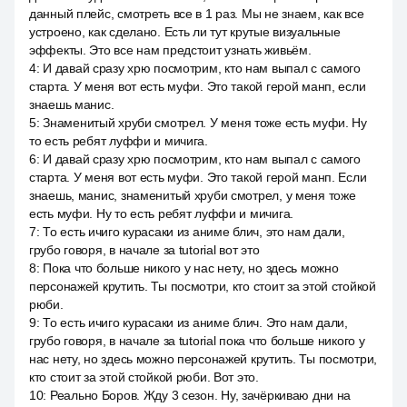
данный плейс, смотреть все в 1 раз. Мы не знаем, как все
устроено, как сделано. Есть ли тут крутые визуальные
эффекты. Это все нам предстоит узнать живьём.
4
:
И давай сразу хрю посмотрим, кто нам выпал с самого
старта. У меня вот есть муфи. Это такой герой манп, если
знаешь манис.
5
:
Знаменитый хруби смотрел. У меня тоже есть муфи. Ну
то есть ребят луффи и мичига.
6
:
И давай сразу хрю посмотрим, кто нам выпал с самого
старта. У меня вот есть муфи. Это такой герой манп. Если
знаешь, манис, знаменитый хруби смотрел, у меня тоже
есть муфи. Ну то есть ребят луффи и мичига.
7
:
То есть ичиго курасаки из аниме блич, это нам дали,
грубо говоря, в начале за tutorial вот это
8
:
Пока что больше никого у нас нету, но здесь можно
персонажей крутить. Ты посмотри, кто стоит за этой стойкой
рюби.
9
:
То есть ичиго курасаки из аниме блич. Это нам дали,
грубо говоря, в начале за tutorial пока что больше никого у
нас нету, но здесь можно персонажей крутить. Ты посмотри,
кто стоит за этой стойкой рюби. Вот это.
10
:
Реально Боров. Жду 3 сезон. Ну, зачёркиваю дни на