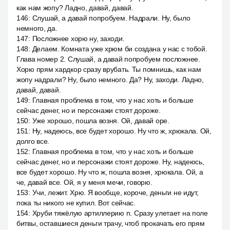
как нам жопу? Ладно, давай, давай.
146
:
Слушай, а давай попробуем. Надрали. Ну, было
немного, да.
147
:
Посложнее хорю ну, заходи.
148
:
Делаем. Комната уже хрюм би создана у нас с тобой.
Глава номер 2. Слушай, а давай попробуем посложнее.
Хорю прям хардкор сразу врубать. Ты помнишь, как нам
жопу надрали? Ну, было немного. Да? Ну, заходи. Ладно,
давай, давай.
149
:
Главная проблема в том, что у нас хоть и больше
сейчас денег, но и персонажи стоят дороже.
150
:
Уже хорошо, пошла возня. Ой, давай оре.
151
:
Ну, надеюсь, все будет хорошо. Ну что ж, хрюкала. Ой,
долго все.
152
:
Главная проблема в том, что у нас хоть и больше
сейчас денег, но и персонажи стоят дороже. Ну, надеюсь,
все будет хорошо. Ну что ж, пошла возня, хрюкала. Ой, а
че, давай все. Ой, я у меня мечи, говорю.
153
:
Учи, лежит. Хрю. Я вообще, короче, деньги не идут,
пока ты никого не купил. Вот сейчас.
154
:
Хруби тяжёлую артиллерию n. Сразу улетает на поле
битвы, оставшиеся деньги трачу, чтоб прокачать его прям