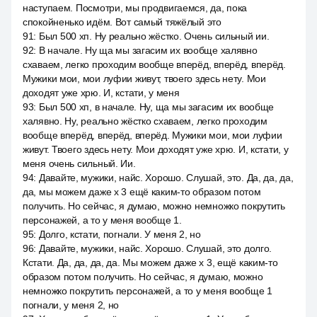
наступаем. Посмотри, мы продвигаемся, да, пока
спокойненько идём. Вот самый тяжёлый это
91
:
Был 500 хп. Ну реально жёстко. Очень сильный ии.
92
:
В начале. Ну ща мы загасим их вообще халявно
схаваем, легко проходим вообще вперёд, вперёд, вперёд.
Мужики мои, мои луфии живут, твоего здесь нету. Мои
доходят уже хрю. И, кстати, у меня
93
:
Был 500 хп, в начале. Ну, ща мы загасим их вообще
халявно. Ну, реально жёстко схаваем, легко проходим
вообще вперёд, вперёд, вперёд. Мужики мои, мои луфии
живут. Твоего здесь нету. Мои доходят уже хрю. И, кстати, у
меня очень сильный. Ии.
94
:
Давайте, мужики, найс. Хорошо. Слушай, это. Да, да, да,
да, мы можем даже x 3 ещё каким-то образом потом
получить. Но сейчас, я думаю, можно немножко покрутить
персонажей, а то у меня вообще 1.
95
:
Долго, кстати, погнали. У меня 2, но
96
:
Давайте, мужики, найс. Хорошо. Слушай, это долго.
Кстати. Да, да, да, да. Мы можем даже x 3, ещё каким-то
образом потом получить. Но сейчас, я думаю, можно
немножко покрутить персонажей, а то у меня вообще 1
погнали, у меня 2, но