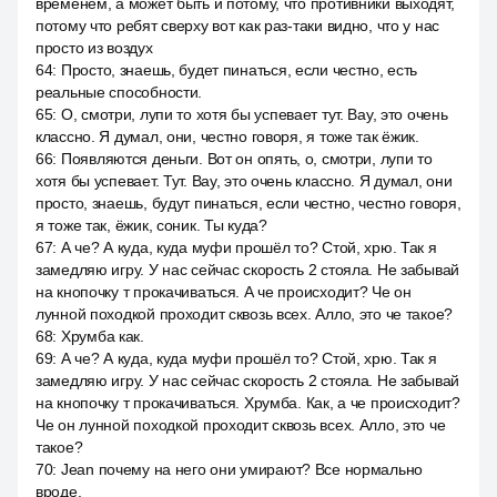
временем, а может быть и потому, что противники выходят,
потому что ребят сверху вот как раз-таки видно, что у нас
просто из воздух
64
:
Просто, знаешь, будет пинаться, если честно, есть
реальные способности.
65
:
О, смотри, лупи то хотя бы успевает тут. Вау, это очень
классно. Я думал, они, честно говоря, я тоже так ёжик.
66
:
Появляются деньги. Вот он опять, о, смотри, лупи то
хотя бы успевает. Тут. Вау, это очень классно. Я думал, они
просто, знаешь, будут пинаться, если честно, честно говоря,
я тоже так, ёжик, соник. Ты куда?
67
:
А че? А куда, куда муфи прошёл то? Стой, хрю. Так я
замедляю игру. У нас сейчас скорость 2 стояла. Не забывай
на кнопочку т прокачиваться. А че происходит? Че он
лунной походкой проходит сквозь всех. Алло, это че такое?
68
:
Хрумба как.
69
:
А че? А куда, куда муфи прошёл то? Стой, хрю. Так я
замедляю игру. У нас сейчас скорость 2 стояла. Не забывай
на кнопочку т прокачиваться. Хрумба. Как, а че происходит?
Че он лунной походкой проходит сквозь всех. Алло, это че
такое?
70
:
Jean почему на него они умирают? Все нормально
вроде.