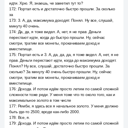
идти. Хрю. Я, знаешь, че заметил тут то?
172
:
Портал есть и достаточно быстро прошли. За сколько
за
173
:
3. А, да, максимума доходят. Понял. Ну все, слушай,
минуту 40 очень.
174
:
Да, да, я тоже видел. А, нет, я не прав. Деньги
перестают идти, когда до быстро прошли. Ну, сейчас
смотри, тратим все монеты, прокачиваем доход и
вместилище.
175
:
Портал есть и 3. А, да, да, да, я тоже видел. А, нет, я не
прав. Деньги перестают идти, когда до максимума доходят.
Понял? Ну все, слушай, достаточно быстро прошли. За
сколько? За минуту 40 очень быстро прошли. Ну, сейчас
смотри, тратим все монеты, прокачиваем доход и
вместилище.
176
:
Дохода. И потом идём просто летим по самой сложной
сложности тоже реди. У меня тоже что-то около того, как и
максимальное золото в том числе
177
:
Ремби, я здесь все я начальное золото. У меня должно
быть где-то 2500, вроде как-либо 2000.
178
:
Все, я.
179
:
Дохода. И потом идём просто летим по самой сложной