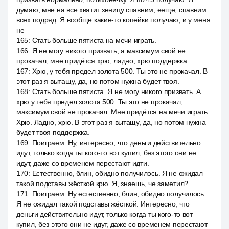
думаю, мне на все хватит зеницу спавним, ееще, спавним
всех подряд. Я вообще какие-то копейки получаю, и у меня
не
165
:
Стать больше пятиста на мечи играть.
166
:
Я не могу никого призвать, а максимум свой не
прокачал, мне придётся хрю, ладно, хрю поддержка.
167
:
Хрю, у тебя предел золота 500. Ты это не прокачал. В
этот раз я вытащу, да, но потом нужна будет твоя.
168
:
Стать больше пятиста. Я не могу никого призвать. А
хрю у тебя предел золота 500. Ты это не прокачал,
максимум свой не прокачал. Мне придётся на мечи играть.
Хрю. Ладно, хрю. В этот раз я вытащу, да, но потом нужна
будет твоя поддержка.
169
:
Поиграем. Ну, интересно, что деньги действительно
идут, только когда ты кого-то вот купил, без этого они не
идут, даже со временем перестают идти.
170
:
Естественно, блин, обидно получилось. Я не ожидал
такой подставы жёсткой крю. Я, знаешь, че заметил?
171
:
Поиграем. Ну естественно, блин, обидно получилось.
Я не ожидал такой подставы жёсткой. Интересно, что
деньги действительно идут, только когда ты кого-то вот
купил, без этого они не идут, даже со временем перестают