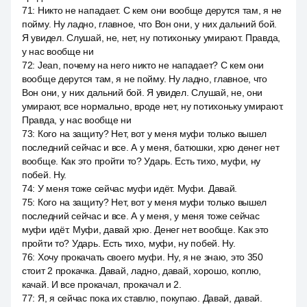
71
:
Никто не нападает. С кем они вообще дерутся там, я не
пойму. Ну ладно, главное, что Вон они, у них дальний бой.
Я увидел. Слушай, не, нет, ну потихоньку умирают. Правда,
у нас вообще ни
72
:
Jean, почему на него никто не нападает? С кем они
вообще дерутся там, я не пойму. Ну ладно, главное, что
Вон они, у них дальний бой. Я увидел. Слушай, не, они
умирают, все нормально, вроде нет, ну потихоньку умирают.
Правда, у нас вообще ни
73
:
Кого на защиту? Нет, вот у меня муфи только вышел
последний сейчас и все. А у меня, батюшки, хрю денег нет
вообще. Как это пройти то? Ударь. Есть тихо, муфи, ну
побей. Ну.
74
:
У меня тоже сейчас муфи идёт. Муфи. Давай.
75
:
Кого на защиту? Нет, вот у меня муфи только вышел
последний сейчас и все. А у меня, у меня тоже сейчас
муфи идёт. Муфи, давай хрю. Денег нет вообще. Как это
пройти то? Ударь. Есть тихо, муфи, ну побей. Ну.
76
:
Хочу прокачать своего муфи. Ну, я не знаю, это 350
стоит 2 прокачка. Давай, ладно, давай, хорошо, коплю,
качай. И все прокачал, прокачал и 2.
77
:
Я, я сейчас пока их ставлю, покупаю. Давай, давай.