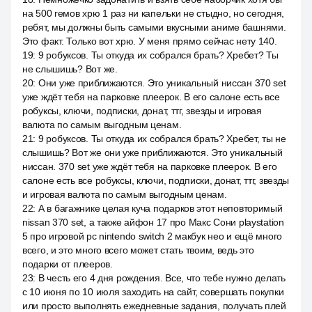
на 500 гемов хрю 1 раз ни капельки не стыдно, но сегодня,
ребят, мы должны быть самыми вкусными аниме башнями.
Это факт. Только вот хрю. У меня прямо сейчас нету 140.
19
:
9 робуксов. Ты откуда их собрался брать? Хребет? Ты
не слышишь? Вот же.
20
:
Они уже приближаются. Это уникальный ниссан 370 set
уже ждёт тебя на парковке плеерок. В его салоне есть все
робуксы, ключи, подписки, донат, ттг, звезды и игровая
валюта по самым выгодным ценам.
21
:
9 робуксов. Ты откуда их собрался брать? Хребет, ты не
слышишь? Вот же они уже приближаются. Это уникальный
ниссан. 370 set уже ждёт тебя на парковке плеерок. В его
салоне есть все робуксы, ключи, подписки, донат, ттг, звезды
и игровая валюта по самым выгодным ценам.
22
:
А в багажнике целая куча подарков этот неповторимый
nissan 370 set, а также айфон 17 про Макс Сони playstation
5 про игровой pc nintendo switch 2 макбук нео и ещё много
всего, и это много всего может стать твоим, ведь это
подарки от плееров.
23
:
В честь его 4 дня рождения. Все, что тебе нужно делать
с 10 июня по 10 июля заходить на сайт, совершать покупки
или просто выполнять ежедневные задания, получать плей