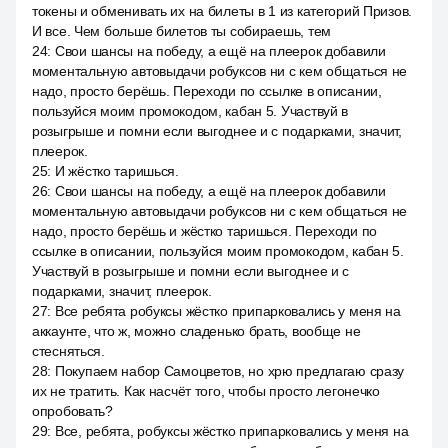
токены и обменивать их на билеты в 1 из категорий Призов.
И все. Чем больше билетов ты собираешь, тем
24
:
Свои шансы на победу, а ещё на плеерок добавили
моментальную автовыдачи робуксов ни с кем общаться не
надо, просто берёшь. Переходи по ссылке в описании,
пользуйся моим промокодом, кабан 5. Участвуй в
розыгрыше и помни если выгоднее и с подарками, значит,
плеерок.
25
:
И жёстко таришься.
26
:
Свои шансы на победу, а ещё на плеерок добавили
моментальную автовыдачи робуксов ни с кем общаться не
надо, просто берёшь и жёстко таришься. Переходи по
ссылке в описании, пользуйся моим промокодом, кабан 5.
Участвуй в розыгрыше и помни если выгоднее и с
подарками, значит, плеерок.
27
:
Все ребята робуксы жёстко припарковались у меня на
аккаунте, что ж, можно сладенько брать, вообще не
стесняться.
28
:
Покупаем набор Самоцветов, но хрю предлагаю сразу
их не тратить. Как насчёт того, чтобы просто легонечко
опробовать?
29
:
Все, ребята, робуксы жёстко припарковались у меня на