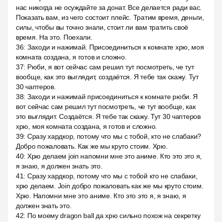
нас никогда не осуждайте за донат. Все делается ради вас.
Показать вам, из чего состоит плейс. Тратим время, деньги,
силы, чтобы вы точно знали, стоит ли вам тратить своё
время. На это. Поехали.
36
:
Заходи и нажимай. Присоединиться к комнате хрю, моя
комната создана, я готов и сложно.
37
:
Рюби, я вот сейчас сам решил тут посмотреть, че тут
вообще, как это выглядит, создаётся. Я тебе так скажу. Тут
30 чаптеров.
38
:
Заходи и нажимай присоединиться к комнате рюби. Я
вот сейчас сам решил тут посмотреть, че тут вообще, как
это выглядит. Создаётся. Я тебе так скажу. Тут 30 чаптеров
хрю, моя комната создана, я готов и сложно.
39
:
Сразу хардкор, потому что мы с тобой, кто не слабаки?
Добро пожаловать. Как же мы круто стоим. Хрю.
40
:
Хрю делаем join напомни мне это аниме. Кто это это я,
я знаю, я должен знать это.
41
:
Сразу хардкор, потому что мы с тобой кто не слабаки,
хрю делаем. Join добро пожаловать как же мы круто стоим.
Хрю. Напомни мне это аниме. Кто это это я, я знаю, я
должен знать это.
42
:
По моему dragon ball да хрю сильно похож на секретку