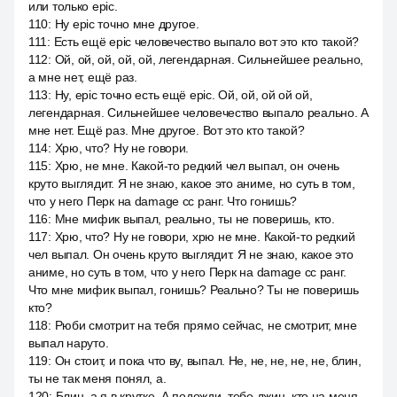
или только epic.
110
:
Ну epic точно мне другое.
111
:
Есть ещё epic человечество выпало вот это кто такой?
112
:
Ой, ой, ой, ой, ой, легендарная. Сильнейшее реально,
а мне нет, ещё раз.
113
:
Ну, epic точно есть ещё epic. Ой, ой, ой ой ой,
легендарная. Сильнейшее человечество выпало реально. А
мне нет. Ещё раз. Мне другое. Вот это кто такой?
114
:
Хрю, что? Ну не говори.
115
:
Хрю, не мне. Какой-то редкий чел выпал, он очень
круто выглядит. Я не знаю, какое это аниме, но суть в том,
что у него Перк на damage сс ранг. Что гонишь?
116
:
Мне мифик выпал, реально, ты не поверишь, кто.
117
:
Хрю, что? Ну не говори, хрю не мне. Какой-то редкий
чел выпал. Он очень круто выглядит. Я не знаю, какое это
аниме, но суть в том, что у него Перк на damage сс ранг.
Что мне мифик выпал, гонишь? Реально? Ты не поверишь
кто?
118
:
Рюби смотрит на тебя прямо сейчас, не смотрит, мне
выпал наруто.
119
:
Он стоит, и пока что ву, выпал. Не, не, не, не, не, блин,
ты не так меня понял, а.
120
:
Блин, а я в крутке. А подожди, тебе джин, кто на меня