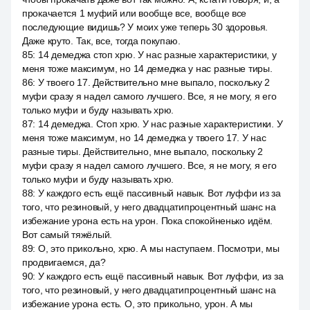
прокачается 1 муфий или вообще все, вообще все
последующие видишь? У моих уже теперь 30 здоровья.
Даже круто. Так, все, тогда покупаю.
85
:
14 демеджа стоп хрю. У нас разные характеристики, у
меня тоже максимум, но 14 демеджа у нас разные тиры.
86
:
У твоего 17. Действительно мне выпало, поскольку 2
муфи сразу я надел самого лучшего. Все, я не могу, я его
только муфи и буду называть хрю.
87
:
14 демеджа. Стоп хрю. У нас разные характеристики. У
меня тоже максимум, но 14 демеджа у твоего 17. У нас
разные тиры. Действительно, мне выпало, поскольку 2
муфи сразу я надел самого лучшего. Все, я не могу, я его
только муфи и буду называть хрю.
88
:
У каждого есть ещё пассивный навык. Вот луффи из за
того, что резиновый, у него двадцатипроцентный шанс на
избежание урона есть на урон. Пока спокойненько идём.
Вот самый тяжёлый.
89
:
О, это прикольно, хрю. А мы наступаем. Посмотри, мы
продвигаемся, да?
90
:
У каждого есть ещё пассивный навык. Вот луффи, из за
того, что резиновый, у него двадцатипроцентный шанс на
избежание урона есть. О, это прикольно, урон. А мы