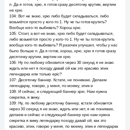
n. Да я готов, хрю, я готов сразу десяточку крутим, вертим
не хрю.
104
:
Вот не знаю, хрю либо будет складываться, либо
возьмётся просто у кого-то 1. Ну че ты готов крутить?
Вообще кого-то выбивать? Хорош хрю.
105
:
Стоит, а вот не знаю, хрю либо будет складываться,
либо возьмётся просто у кого-то 1. Ну че ты готов крутить
вообще кого-то выбивать? Я разочек улучшил, чтобы у нас
было больше n. Да я готов, хорош, хрю, хрю я готов сразу
десяточку крутим, вертим не хрю.
106
:
Ну по любому обновится через 30 секунд я не знаю
ждать или нет я походу давай ой как это красиво эпик
легендарка или только epic?
107
:
Десяточку баннер. Кстати, не понимаю. Делаем
легендарку, говорю, у меня, по моему, эпик и
108
:
И сейчас, и следующий баннер хрю. Нам нужна
секретка, я вижу.
109
:
Ну, по любому десяточку баннер, кстати обновится
через 30 секунд я не знаю, ждать или нет, я не понимаю,
делаем и сейчас и следующий баннер хрю нам нужна
секретка я вижу легендарку походу давай ой, как это
красиво, эпик, говорю у меня, по моему, эпик и легендарка