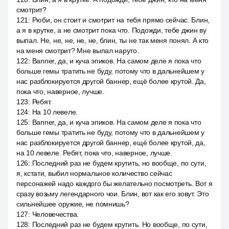
смотрит?
121
:
Рюби, он стоит и смотрит на тебя прямо сейчас. Блин,
а я в крутке, а не смотрит пока что. Подожди, тебе джин ву
выпал. Не, не, не, не, не, блин, ты не так меня понял. А кто
на меня смотрит? Мне выпал наруто.
122
:
Banner, да, и куча эпиков. На самом деле я пока что
больше гемы тратить не буду, потому что в дальнейшем у
нас разблокируется другой баннер, ещё более крутой. Да,
пока что, наверное, лучше.
123
:
Ребят.
124
:
На 10 левеле.
125
:
Banner, да, и куча эпиков. На самом деле я пока что
больше гемы тратить не буду, потому что в дальнейшем у
нас разблокируется другой баннер, ещё более крутой, да,
на 10 левеле. Ребят, пока что, наверное, лучше.
126
:
Последний раз не будем крутить, но вообще, по сути,
я, кстати, выбил нормальное количество сейчас
персонажей надо каждого бы желательно посмотреть. Вот я
сразу возьму легендарного чои. Блин, вот как его зовут. Это
сильнейшее оружие, не помнишь?
127
:
Человечества.
128
:
Последний раз не будем крутить. Но вообще, по сути,