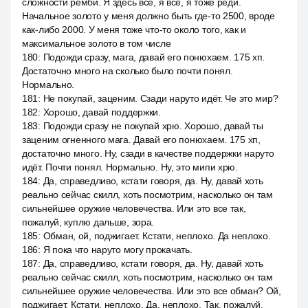
сложности ремби. Я здесь все, я все, я тоже реди.
Начальное золото у меня должно быть где-то 2500, вроде
как-либо 2000. У меня тоже что-то около того, как и
максимальное золото в том числе
180
:
Подожди сразу, мага, давай его понюхаем. 175 хп.
Достаточно много на сколько было почти понял.
Нормально.
181
:
Не покупай, заценим. Сзади наруто идёт. Че это мир?
182
:
Хорошо, давай поддержки.
183
:
Подожди сразу не покупай хрю. Хорошо, давай ты
заценим огненного мага. Давай его понюхаем. 175 хп,
достаточно много. Ну, сзади в качестве поддержки наруто
идёт. Почти понял. Нормально. Ну, это мипи хрю.
184
:
Да, справедливо, кстати говоря, да. Ну, давай хоть
реально сейчас скилл, хоть посмотрим, насколько он там
сильнейшее оружие человечества. Или это все так,
пожалуй, куплю дальше, зора.
185
:
Обман, ой, поджигает. Кстати, неплохо. Да неплохо.
186
:
Я пока что наруто могу прокачать.
187
:
Да, справедливо, кстати говоря, да. Ну, давай хоть
реально сейчас скилл, хоть посмотрим, насколько он там
сильнейшее оружие человечества. Или это все обман? Ой,
поджигает. Кстати, неплохо. Да, неплохо. Так, пожалуй,