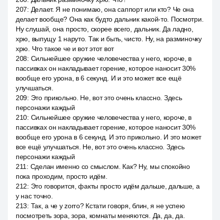
207
:
Делает. Я не понимаю, она саппорт или кто? Че она
делает вообще? Она как будто дальник какой-то. Посмотри.
Ну слушай, она просто, скорее всего, дальник. Да ладно,
хрю, выпущу 1 наруто. Так и быть, чисто. Ну, на разминочку
хрю. Что такое че и вот этот вот
208
:
Сильнейшее оружие человечества у него, короче, в
пассивках он накладывает горение, которое наносит 30%
вообще его урона, в 6 секунд. И и это может все ещё
улучшаться.
209
:
Это прикольно. Не, вот это очень классно. Здесь
персонажи каждый
210
:
Сильнейшее оружие человечества у него, короче, в
пассивках он накладывает горение, которое наносит 30%
вообще его урона в 6 секунд. И это прикольно. И это может
все ещё улучшаться. Не, вот это очень классно. Здесь
персонажи каждый
211
:
Сделан именно со смыслом. Как? Ну, мы спокойно
пока проходим, просто идём.
212
:
Это говорится, факты просто идём дальше, дальше, а
у нас точно.
213
:
Так, а че у zorro? Кстати говоря, блин, я не успею
посмотреть зора, зора, комнаты меняются. Да, да, да.